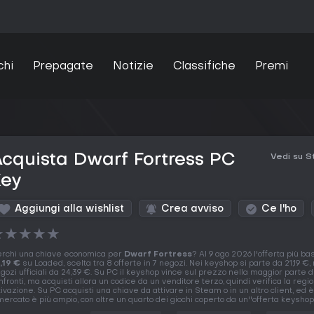
chi
Prepagate
Notizie
Classifiche
Premi
cquista Dwarf Fortress PC
Vedi su 
Key
Aggiungi alla wishlist
Crea avviso
Ce l'ho
★
★
★
★
★
rchi una chiave economica per
Dwarf Fortress
? Al 9 ago 2026 l'offerta più ba
,19 €
su Loaded, scelta tra 8 offerte in 7 negozi. Nei keyshop si parte da 21,19 €, 
gozi ufficiali da 24,39 €. Su PC il keyshop vince sul prezzo nella maggior parte d
nfronti, ma acquisti allora un codice da un venditore terzo, quindi verifica la regi
tivazione. Su PC acquisti una chiave da attivare in Steam o in un altro client, ed 
 mercato è più ampio, con oltre un quarto dei giochi coperto da un''offerta keyshop