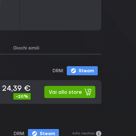
Giochi simili
DRM:
Steam
24,39 €
Vai allo store
-20%
Info rischio:
DRM:
Steam