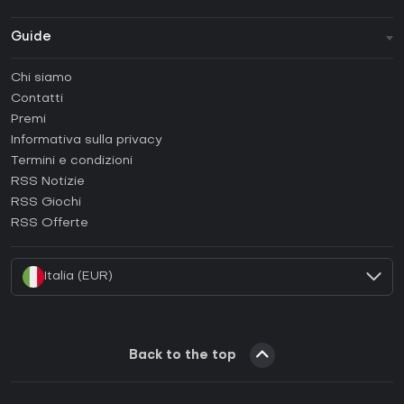
Guide
FAQ
Chi siamo
Guide e tutorial
Contatti
Come attivare una Steam CD Key?
Premi
Come attivare una Epic Games CD Key?
Informativa sulla privacy
Termini e condizioni
Come attivare una GOG CD Key?
RSS Notizie
Come attivare una Ubisoft Connect CD Key?
RSS Giochi
Come attivare una EA App CD Key?
RSS Offerte
Come attivare una Battle.net CD Key?
Italia (EUR)
Back to the top