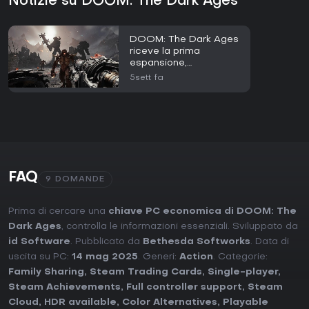
Notizie su DOOM: The Dark Ages
DOOM: The Dark Ages
riceve la prima
espansione,
Revelations, il 7 luglio
5sett fa
FAQ
9 DOMANDE
Prima di cercare una
chiave PC economica di DOOM: The
Dark Ages
, controlla le informazioni essenziali. Sviluppato da
id Software
. Pubblicato da
Bethesda Softworks
. Data di
uscita su PC:
14 mag 2025
. Generi:
Action
. Categorie:
Family Sharing
,
Steam Trading Cards
,
Single-player
,
Steam Achievements
,
Full controller support
,
Steam
Cloud
,
HDR available
,
Color Alternatives
,
Playable