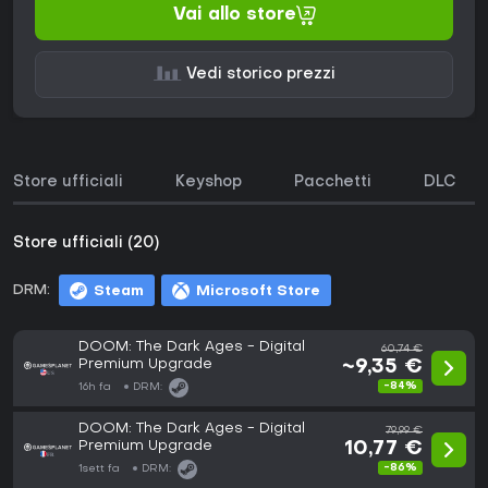
Vai allo store
Vedi storico prezzi
Store ufficiali
Keyshop
Pacchetti
DLC
Store ufficiali (20)
DRM:
Steam
Microsoft Store
DOOM: The Dark Ages - Digital
60,74 €
Premium Upgrade
~9,35 €
-84%
16h fa
DRM:
DOOM: The Dark Ages - Digital
79,99 €
Premium Upgrade
10,77 €
-86%
1sett fa
DRM: