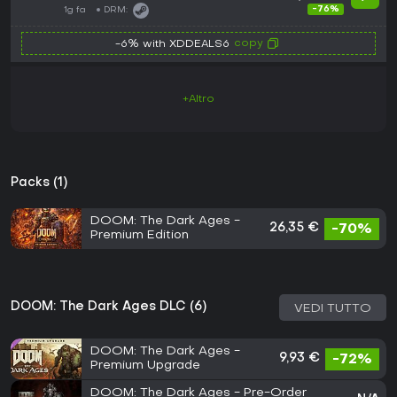
-76%
1g fa
DRM:
copy
-6% with XDDEALS6
+Altro
Packs (1)
DOOM: The Dark Ages -
26,35 €
-70%
Premium Edition
DOOM: The Dark Ages DLC (6)
VEDI TUTTO
DOOM: The Dark Ages -
9,93 €
-72%
Premium Upgrade
DOOM: The Dark Ages - Pre-Order