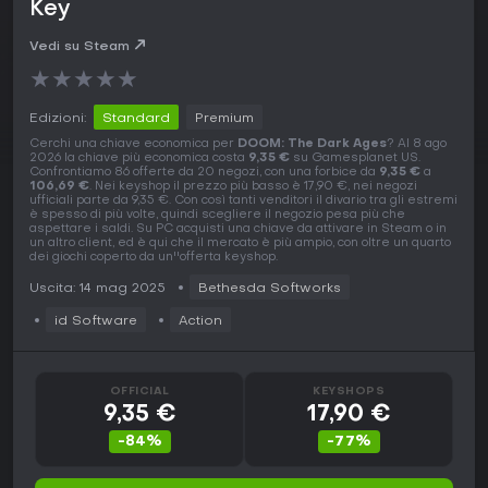
Key
Vedi su Steam
★
★
★
★
★
Edizioni:
Standard
Premium
Cerchi una chiave economica per
DOOM: The Dark Ages
? Al 8 ago
2026 la chiave più economica costa
9,35 €
su Gamesplanet US.
Confrontiamo 86 offerte da 20 negozi, con una forbice da
9,35 €
a
106,69 €
. Nei keyshop il prezzo più basso è 17,90 €, nei negozi
ufficiali parte da 9,35 €. Con così tanti venditori il divario tra gli estremi
è spesso di più volte, quindi scegliere il negozio pesa più che
aspettare i saldi. Su PC acquisti una chiave da attivare in Steam o in
un altro client, ed è qui che il mercato è più ampio, con oltre un quarto
dei giochi coperto da un''offerta keyshop.
Uscita: 14 mag 2025
Bethesda Softworks
id Software
Action
OFFICIAL
KEYSHOPS
9,35 €
17,90 €
-84%
-77%