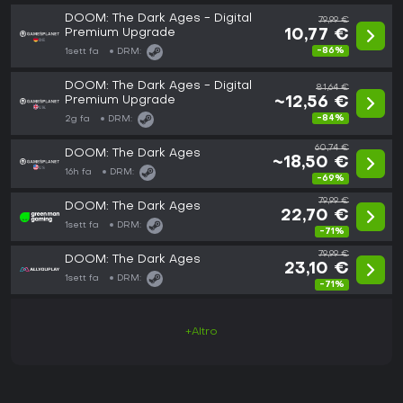
DOOM: The Dark Ages - Digital
79,99 €
Premium Upgrade
10,77 €
-86%
1sett fa
DRM:
DOOM: The Dark Ages - Digital
81,64 €
Premium Upgrade
~12,56 €
-84%
2g fa
DRM:
60,74 €
DOOM: The Dark Ages
~18,50 €
16h fa
DRM:
-69%
79,99 €
DOOM: The Dark Ages
22,70 €
1sett fa
DRM:
-71%
79,99 €
DOOM: The Dark Ages
23,10 €
1sett fa
DRM:
-71%
+Altro