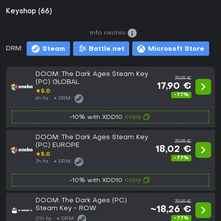
Keyshop (66)
Info rischio:
DRM:
Steam
Battle.net
Microsoft Store
DOOM: The Dark Ages Steam Key
79,99 €
(PC) GLOBAL
17,90 €
★
5.0
-77%
6h fa
DRM:
copy
-10% with XDD10
DOOM: The Dark Ages Steam Key
79,99 €
(PC) EUROPE
18,02 €
★
5.0
-77%
7h fa
DRM:
copy
-10% with XDD10
DOOM: The Dark Ages (PC)
79,99 €
Steam Key - ROW
~18,26 €
-77%
21h fa
DRM: