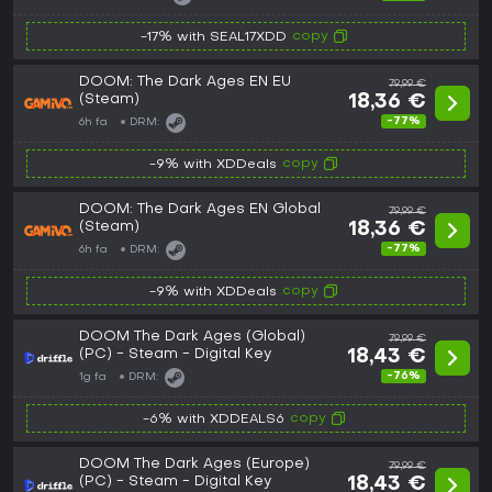
copy
-17% with SEAL17XDD
DOOM: The Dark Ages EN EU
79,99 €
(Steam)
18,36 €
-77%
6h fa
DRM:
copy
-9% with XDDeals
DOOM: The Dark Ages EN Global
79,99 €
(Steam)
18,36 €
-77%
6h fa
DRM:
copy
-9% with XDDeals
DOOM The Dark Ages (Global)
79,99 €
(PC) - Steam - Digital Key
18,43 €
-76%
1g fa
DRM:
copy
-6% with XDDEALS6
DOOM The Dark Ages (Europe)
79,99 €
(PC) - Steam - Digital Key
18,43 €