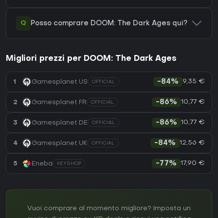
Q
Posso comprare DOOM: The Dark Ages qui?
Migliori prezzi per DOOM: The Dark Ages
9,35 €
1
Gamesplanet US
-84%
OFFICIAL
10,77 €
2
Gamesplanet FR
-86%
OFFICIAL
10,77 €
3
Gamesplanet DE
-86%
OFFICIAL
12,56 €
4
Gamesplanet UK
-84%
OFFICIAL
17,90 €
5
Eneba
-77%
KEYSHOP
Vuoi comprare al momento migliore? Imposta un