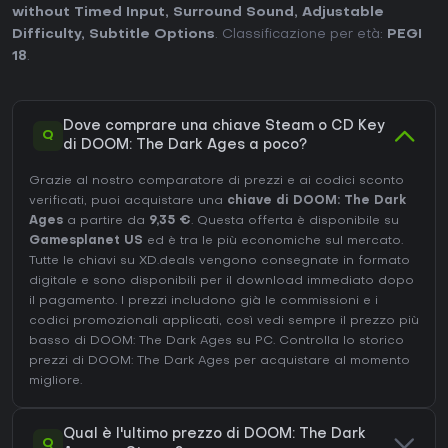
without Timed Input
,
Surround Sound
,
Adjustable
Difficulty
,
Subtitle Options
. Classificazione per età:
PEGI
18
.
Dove comprare una chiave Steam o CD Key
Q
di DOOM: The Dark Ages a poco?
Grazie al nostro comparatore di prezzi e ai codici sconto
verificati, puoi acquistare una
chiave di DOOM: The Dark
Ages
a partire da
9,35 €
. Questa offerta è disponibile su
Gamesplanet US
ed è tra le più economiche sul mercato.
Tutte le chiavi su XD.deals vengono consegnate in formato
digitale e sono disponibili per il download immediato dopo
il pagamento. I prezzi includono già le commissioni e i
codici promozionali applicati, così vedi sempre il prezzo più
basso di DOOM: The Dark Ages su
PC
. Controlla lo
storico
prezzi di DOOM: The Dark Ages
per acquistare al momento
migliore.
Qual è l'ultimo prezzo di DOOM: The Dark
Q