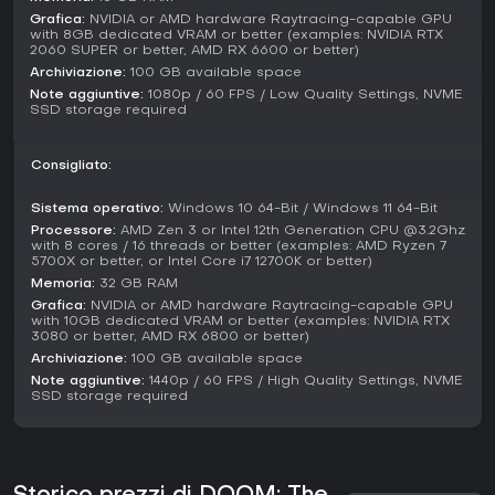
all'azione fulminea, con un forte accento su storia ed
Grafica:
NVIDIA or AMD hardware Raytracing-capable GPU
with 8GB dedicated VRAM or better (examples: NVIDIA RTX
esplorazione. La ricezione è mista: alcuni lo acclamo come il
2060 SUPER or better, AMD RX 6600 or better)
preferito della serie per i boss finali e l'atmosfera generale,
Archiviazione:
100 GB available space
altri lo criticano per una trama sconnessa. Se cerchi
Note aggiuntive:
1080p / 60 FPS / Low Quality Settings, NVME
un'avventura solitaria incentrata sull'eliminazione di demoni
SSD storage required
in un'ambientazione dark fantasy, è una scelta solida,
specie se ami l'intensità tipica del franchise senza
distrazioni multiplayer.
Consigliato:
Sistema operativo:
Windows 10 64-Bit / Windows 11 64-Bit
Processore:
AMD Zen 3 or Intel 12th Generation CPU @3.2Ghz
with 8 cores / 16 threads or better (examples: AMD Ryzen 7
5700X or better, or Intel Core i7 12700K or better)
Memoria:
32 GB RAM
Grafica:
NVIDIA or AMD hardware Raytracing-capable GPU
with 10GB dedicated VRAM or better (examples: NVIDIA RTX
3080 or better, AMD RX 6800 or better)
Archiviazione:
100 GB available space
Note aggiuntive:
1440p / 60 FPS / High Quality Settings, NVME
SSD storage required