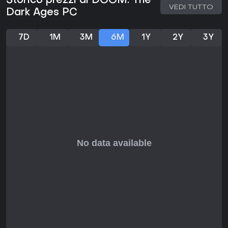
Storico prezzi di DOOM: The
VEDI TUTTO
Dark Ages PC
7D
1M
3M
6M
1Y
2Y
3Y