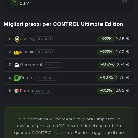
Q
qui?
Migliori prezzi per CONTROL Ultimate Edition
2,65 €
1
G2Play
-93%
KEYSHOP
2,65 €
2
Kinguin
-93%
KEYSHOP
2,74 €
3
Gameseal
-93%
KEYSHOP
2,78 €
4
Difmark
-93%
KEYSHOP
2,82 €
5
Eneba
-92%
KEYSHOP
Vuoi comprare al momento migliore? Imposta un
avviso di prezzo su XD.deals e ricevi una notifica
quando CONTROL Ultimate Edition raggiunge il suo