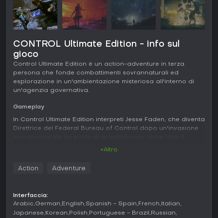
CONTROL Ultimate Edition - info sul
gioco
Control Ultimate Edition è un action-adventure in terza
persona che fonde combattimenti sovrannaturali ed
esplorazione in un'ambientazione misteriosa all'interno di
un'agenzia governativa.
Gameplay
In Control Ultimate Edition interpreti Jesse Faden, che diventa
Direttrice del Federal Bureau of Control dopo un'invasione
sovrannaturale da parte di un'entità nota come Hiss. Il
gameplay ruota attorno a scontri in terza persona con un
+Altro
Service Weapon trasformabile, che passa da pistola a
shotgun e altre forme. Puoi sfruttare poteri telecinetici, come
Action
Adventure
lanciare oggetti contro i nemici o creare scudi da detriti.
L'esplorazione è centrale: l'Oldest House, quartier generale
del bureau, ha un'architettura mutevole che altera i layout e
Interfaccia:
svela zone nascoste. Gli scontri mescolano sparatorie e uso
Arabic
German
English
Spanish - Spain
French
Italian
dei poteri, imponendo di gestire le risorse energetiche
Japanese
Korean
Polish
Portuguese - Brazil
Russian
mentre schivi gli attacchi degli agenti posseduti. Gli upgrade