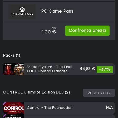
PC Game Pass
da
Confronta prezzi
1,00 €
Packs (1)
Disco Elysium - The Final
44,53 €
-37%
Cut + Control Ultimate
Edition Bundle
CONTROL Ultimate Edition DLC (2)
VEDI TUTTO
Control - The Foundation
N/A