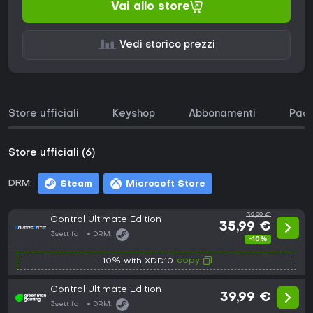
Vai allo store
Vedi storico prezzi
Store ufficiali
Keyshop
Abbonamenti
Pacc
Store ufficiali (6)
DRM:
Steam
Microsoft Store
39,99 €
Control Ultimate Edition
35,99 €
3sett fa
DRM:
-10%
copy
-10% with XDD10
Control Ultimate Edition
39,99 €
3sett fa
DRM: