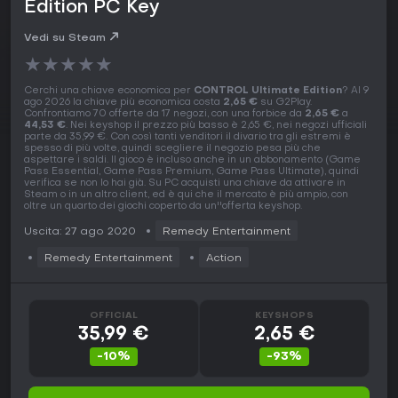
Edition PC Key
Vedi su Steam
★
★
★
★
★
Cerchi una chiave economica per
CONTROL Ultimate Edition
? Al 9
ago 2026 la chiave più economica costa
2,65 €
su G2Play.
Confrontiamo 70 offerte da 17 negozi, con una forbice da
2,65 €
a
44,53 €
. Nei keyshop il prezzo più basso è 2,65 €, nei negozi ufficiali
parte da 35,99 €. Con così tanti venditori il divario tra gli estremi è
spesso di più volte, quindi scegliere il negozio pesa più che
aspettare i saldi. Il gioco è incluso anche in un abbonamento (Game
Pass Essential, Game Pass Premium, Game Pass Ultimate), quindi
verifica se non lo hai già. Su PC acquisti una chiave da attivare in
Steam o in un altro client, ed è qui che il mercato è più ampio, con
oltre un quarto dei giochi coperto da un''offerta keyshop.
Uscita: 27 ago 2020
Remedy Entertainment
Remedy Entertainment
Action
OFFICIAL
KEYSHOPS
35,99 €
2,65 €
-10%
-93%