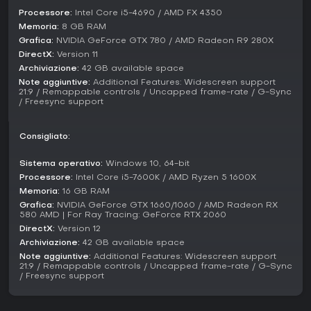
ampliando la narrazione e portando meccaniche inedite,
senza modalità competitive o cooperative separate.
Processore:
Intel Core i5-4690 / AMD FX 4350
Memoria:
8 GB RAM
Story and Setting
Grafica:
NVIDIA GeForce GTX 780 / AMD Radeon R9 280X
La trama ruota attorno a Jesse che cerca il fratello
DirectX:
Version 11
scomparso, mentre combatte la corruzione del Hiss nel
Archiviazione:
42 GB available space
Federal Bureau of Control. L'ambientazione è l'Oldest House,
Note aggiuntive:
Additional Features: Widescreen support
un edificio brutalista che sfida la fisica con stanze mutevoli
21:9 / Remappable controls / Uncapped frame-rate / G-Sync
/ Freesync support
e soglie verso altre dimensioni. Collectible come documenti
e audio log costruiscono un ricco background di fenomeni
paranormali e stranezze burocratiche.
Consigliato:
Vale la pena giocarci?
Sistema operativo:
Windows 10, 64-bit
Control Ultimate Edition vanta un'ottima accoglienza dal
Processore:
Intel Core i5-7600K / AMD Ryzen 5 1600X
pubblico, con l'88% di 23.798 recensioni utenti positive sulla
Memoria:
16 GB RAM
piattaforma. Negli ultimi 30 giorni, 645 recensioni mostrano
Grafica:
NVIDIA GeForce GTX 1660/1060 / AMD Radeon RX
feedback in gran parte positivi. Il gioco spicca per controlli
580 AMD | For Ray Tracing: GeForce RTX 2060
reattivi, meccaniche di combattimento coinvolgenti e world-
DirectX:
Version 12
building atmosferico, anche se alcuni criticano la
Archiviazione:
42 GB available space
narrazione frammentata.
Note aggiuntive:
Additional Features: Widescreen support
21:9 / Remappable controls / Uncapped frame-rate / G-Sync
Se ami gli action-adventure single-player con elementi
/ Freesync support
sovrannaturali ed esplorazione, è l'ideale per fan di
esperienze narrative. Si presenta come un pacchetto
completo, senza stagioni o update live, perfetto per i nuovi