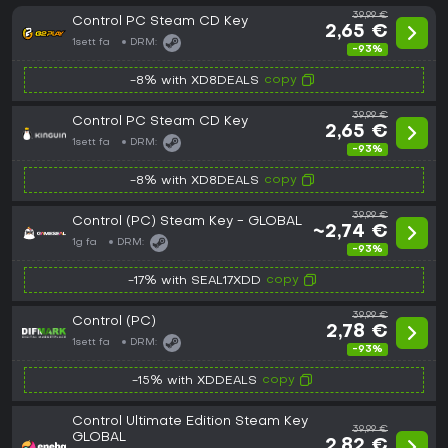
39,99 €
Control PC Steam CD Key
2,65 €
1sett fa
DRM:
-93%
copy
-8% with XD8DEALS
39,99 €
Control PC Steam CD Key
2,65 €
1sett fa
DRM:
-93%
copy
-8% with XD8DEALS
39,99 €
Control (PC) Steam Key - GLOBAL
~2,74 €
1g fa
DRM:
-93%
copy
-17% with SEAL17XDD
39,99 €
Control (PC)
2,78 €
1sett fa
DRM:
-93%
copy
-15% with XDDEALS
Control Ultimate Edition Steam Key
39,99 €
GLOBAL
2,82 €