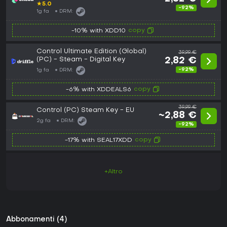
★
5.0
-92%
1g fa
DRM:
copy
-10% with XDD10
Control Ultimate Edition (Global)
39,99 €
(PC) - Steam - Digital Key
2,82 €
-92%
1g fa
DRM:
copy
-6% with XDDEALS6
39,99 €
Control (PC) Steam Key - EU
~2,88 €
2g fa
DRM:
-92%
copy
-17% with SEAL17XDD
+Altro
Abbonamenti (4)