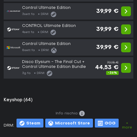
Control Ultimate Edition
39,99 €
3sett fa
DRM:
CONTROL Ultimate Edition
39,99 €
4sett fa
DRM:
Control Ultimate Edition
39,99 €
8sett fa
DRM:
Disco Elysium - The Final Cut +
70,18 €
Control Ultimate Edition Bundle
44,53 €
-36%
3g fa
DRM:
Keyshop (64)
Info rischio:
Steam
Microsoft Store
GOG
+
DRM:
more