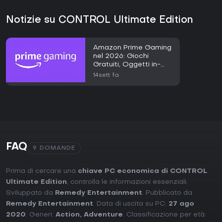
Notizie su CONTROL Ultimate Edition
Amazon Prime Gaming
nel 2026: Giochi
Gratuiti, Oggetti in-
Gioco e Guida
14sett fa
all'Accesso
FAQ
9 DOMANDE
Prima di cercare una
chiave PC economica di CONTROL
Ultimate Edition
, controlla le informazioni essenziali.
Sviluppato da
Remedy Entertainment
. Pubblicato da
Remedy Entertainment
. Data di uscita su PC:
27 ago
2020
. Generi:
Action
,
Adventure
. Classificazione per età: