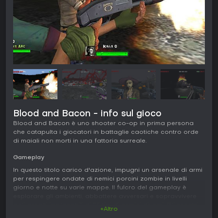
Blood and Bacon - info sul gioco
Blood and Bacon è uno shooter co-op in prima persona
che catapulta i giocatori in battaglie caotiche contro orde
di maiali non morti in una fattoria surreale.
Gameplay
In questo titolo carico d'azione, impugni un arsenale di armi
per respingere ondate di nemici porcini zombie in livelli
giorno e notte su varie mappe. Il fulcro del gameplay è
esplorare gli ambienti, abbattere avversari e sopravvivere
agli assalti implacabili di 25 tipi di nemici diversi. Gli scontri
+Altro
con i boss aumentano la tensione, con colossi come