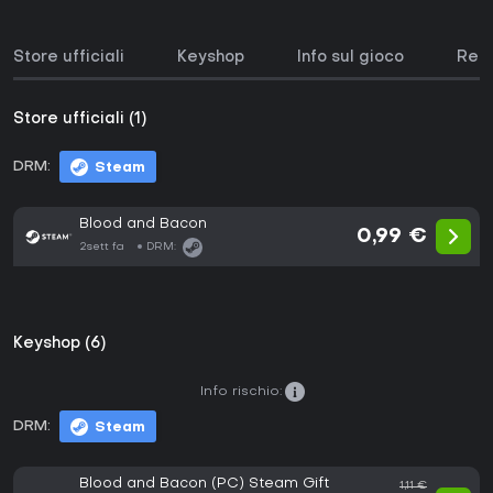
Store ufficiali
Keyshop
Info sul gioco
Requ
Store ufficiali (1)
DRM:
Steam
Blood and Bacon
0,99 €
2sett fa
DRM:
Keyshop (6)
Info rischio:
DRM:
Steam
Blood and Bacon (PC) Steam Gift
1,11 €