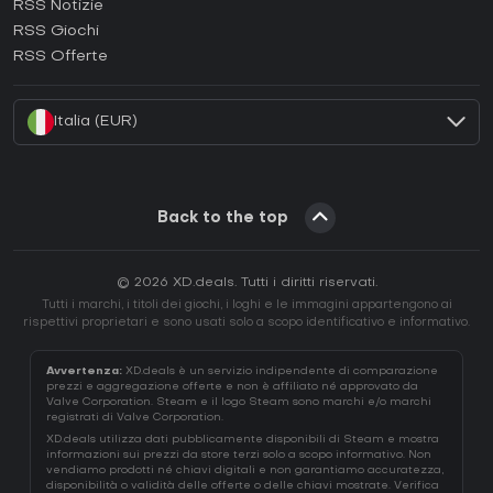
RSS Notizie
Come attivare una Ubisoft Connect CD Key?
RSS Giochi
Come attivare una EA App CD Key?
RSS Offerte
Come attivare una Battle.net CD Key?
Italia (EUR)
Back to the top
© 2026 XD.deals. Tutti i diritti riservati.
Tutti i marchi, i titoli dei giochi, i loghi e le immagini appartengono ai
rispettivi proprietari e sono usati solo a scopo identificativo e informativo.
Avvertenza:
XD.deals è un servizio indipendente di comparazione
prezzi e aggregazione offerte e non è affiliato né approvato da
Valve Corporation. Steam e il logo Steam sono marchi e/o marchi
registrati di Valve Corporation.
XD.deals utilizza dati pubblicamente disponibili di Steam e mostra
informazioni sui prezzi da store terzi solo a scopo informativo. Non
vendiamo prodotti né chiavi digitali e non garantiamo accuratezza,
disponibilità o validità delle offerte o delle chiavi mostrate. Verifica