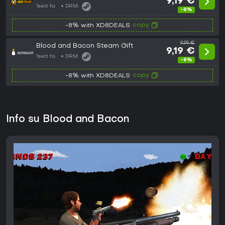
9,19 €
1sett fa
DRM:
-8%
copy
-8% with XD8DEALS
9,99 €
Blood and Bacon Steam Gift
9,19 €
1sett fa
DRM:
-8%
copy
-8% with XD8DEALS
Info su Blood and Bacon