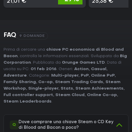
21,01 €
25,38 €
FAQ
9 DOMANDE
Prima di cercare una
chiave PC economica di Blood and
Bacon
, controlla le informazioni essenziali. Sviluppato da
Big
Corporation
. Pubblicato da
Grunge Games LTD
. Data di
uscita su PC:
01 feb 2016
. Generi:
Action
,
Casual
,
Adventure
. Categorie:
Multi-player
,
PvP
,
Online PvP
,
Family Sharing
,
Co-op
,
Steam Trading Cards
,
Steam
Workshop
,
Single-player
,
Stats
,
Steam Achievements
,
Full controller support
,
Steam Cloud
,
Online Co-op
,
Steam Leaderboards
.
Dove comprare una chiave Steam o CD Key
Q
di Blood and Bacon a poco?