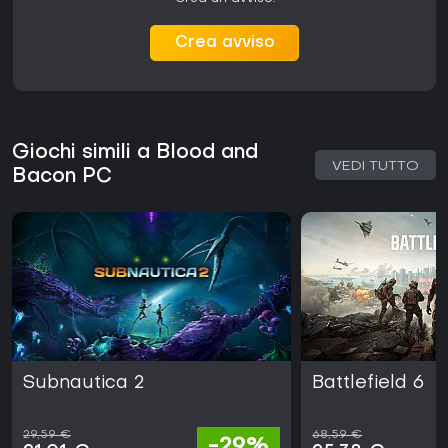
Crea avviso
Giochi simili a Blood and
VEDI TUTTO
Bacon PC
Subnautica 2
Battlefield 6
29,59 €
68,59 €
-29%