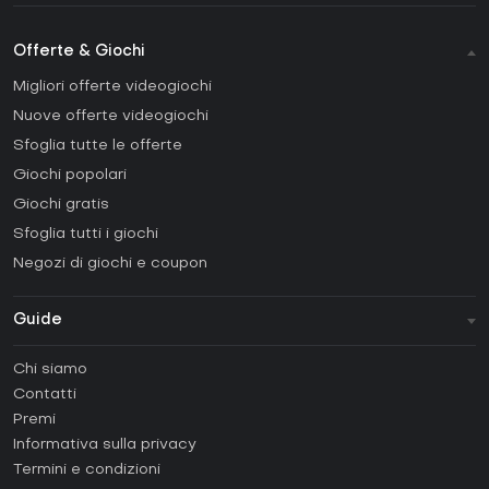
Offerte & Giochi
Migliori offerte videogiochi
Nuove offerte videogiochi
Sfoglia tutte le offerte
Giochi popolari
Giochi gratis
Sfoglia tutti i giochi
Negozi di giochi e coupon
Guide
FAQ
Chi siamo
Guide e tutorial
Contatti
Come attivare una Steam CD Key?
Premi
Come attivare una Epic Games CD Key?
Informativa sulla privacy
Termini e condizioni
Come attivare una GOG CD Key?