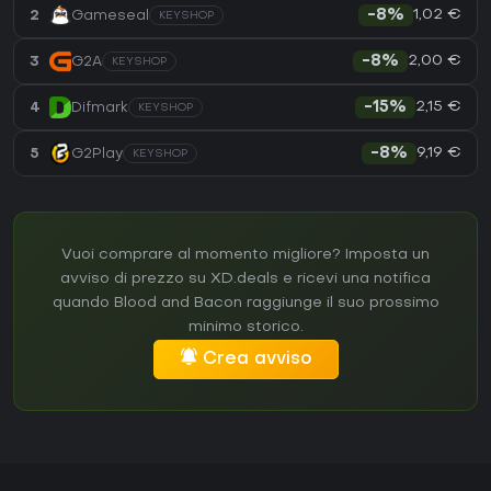
1,02 €
2
Gameseal
-8%
KEYSHOP
2,00 €
3
G2A
-8%
KEYSHOP
2,15 €
4
Difmark
-15%
KEYSHOP
9,19 €
5
G2Play
-8%
KEYSHOP
Vuoi comprare al momento migliore? Imposta un
avviso di prezzo su XD.deals e ricevi una notifica
quando Blood and Bacon raggiunge il suo prossimo
minimo storico.
Crea avviso