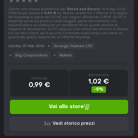
★
★
★
★
★
Cerchi una chiave economica per
Blood and Bacon
? Al 9 ago 2026
l'offerta più bassa è
0,99 €
su Steam, scelta tra 7 offerte in 6 negozi.
Nei keyshop si parte da 1,02 €, nei negozi ufficiali da 0,99 €. Su PC il
keyshop vince sul prezzo nella maggior parte dei confronti, ma
acquisti allora un codice da un venditore terzo, quindi verifica la
regione di attivazione. Su PC acquisti una chiave da attivare in Steam
o in un altro client, ed è qui che il mercato è più ampio, con oltre un
quarto dei giochi coperto da un''offerta keyshop.
Uscita: 01 feb 2016
Grunge Games LTD
Big Corporation
Action
KEYSHOPS
OFFICIAL
1,02 €
0,99 €
-8%
Vai allo store
Vedi storico prezzi