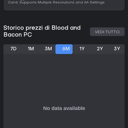
Card; Supports Multiple Resolutions and AA Settings
realistica.
Storico prezzi di Blood and
VEDI TUTTO
Bacon PC
7D
1M
3M
6M
1Y
2Y
3Y