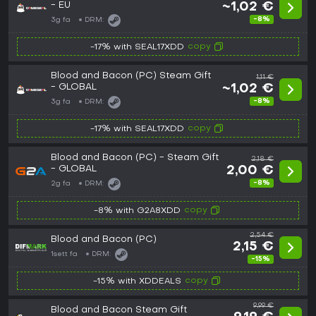
- EU
~1,02 €
-8%
3g fa
DRM:
copy
-17% with SEAL17XDD
Blood and Bacon (PC) Steam Gift
1,11 €
- GLOBAL
~1,02 €
-8%
3g fa
DRM:
copy
-17% with SEAL17XDD
Blood and Bacon (PC) - Steam Gift
2,18 €
- GLOBAL
2,00 €
-8%
2g fa
DRM:
copy
-8% with G2A8XDD
2,54 €
Blood and Bacon (PC)
2,15 €
1sett fa
DRM:
-15%
copy
-15% with XDDEALS
9,99 €
Blood and Bacon Steam Gift