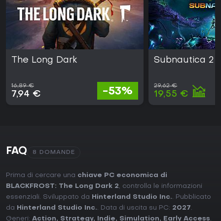
The Long Dark
Subnautica 2
16,89 €
29,62 €
-53%
7,94 €
19,55 €
FAQ
8 DOMANDE
Prima di cercare una
chiave PC economica di
BLACKFROST: The Long Dark 2
, controlla le informazioni
essenziali. Sviluppato da
Hinterland Studio Inc.
. Pubblicato
da
Hinterland Studio Inc.
. Data di uscita su PC:
2027
.
Generi:
Action
,
Strategy
,
Indie
,
Simulation
,
Early Access
.