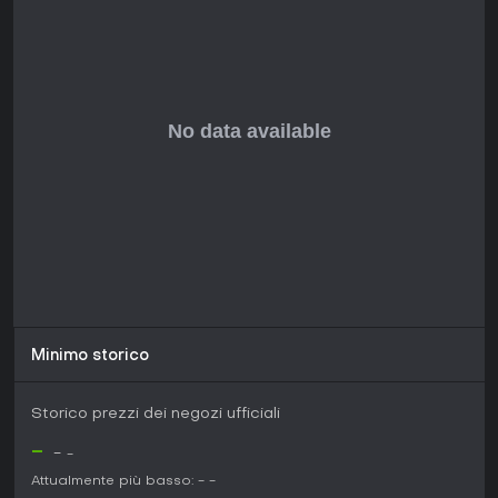
Perfetto per chi ama simulazioni survival profonde con
elementi RPG, BLACKFROST: The Long Dark 2 si rivolge a
giocatori che apprezzano la gestione strategica delle
risorse e la profondità psicologica, sia in co-op che in solo.
Come titolo Early Access, attira gamer legati alla community,
aperti allo sviluppo iterativo e al feedback, su una
tradizione di affinamenti pubblici dal suo sviluppatore.
Se preferite esperienze rifinite o evitate giochi incompleti,
meglio attendere il lancio completo; il core loop delle
meccaniche survival in evoluzione offre comunque valore ai
fan del genere in cerca di una visione raffinata su sfide
selvagge e urbane.
Minimo storico
Storico prezzi dei negozi ufficiali
-
-
-
Attualmente più basso:
-
-