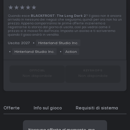
★
★
★
★
★
Quando esce
BLACKFROST: The Long Dark 2
? Il gioco non è ancora
arrivato in nessuno dei negozi che seguiamo, quindi per ora non ha un
prezzo. Appena compariranno le prime offerte inizieremo a
registrarne lo storico dal giorno di uscita, così poi vedrai come il
prezzo si è mosso fin dall'inizio. Imposta un avviso e ti scriveremo
quando il gioco andrà in vendita.
Uscita: 2027
Hinterland Studio Inc.
Hinterland Studio Inc.
Action
OFFICIAL
KEYSHOPS
Non disponibile
Non disponibile
Offerte
Info sul gioco
Requisiti di sistema