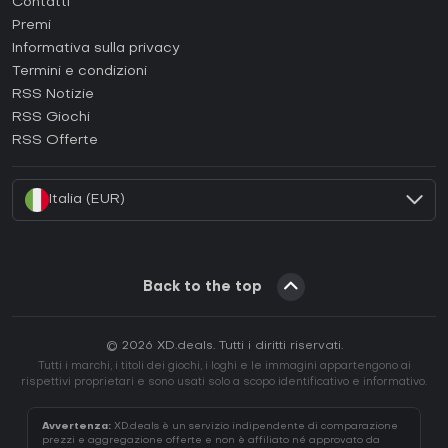
Contatti
Come attivare una Steam CD Key?
Premi
Come attivare una Epic Games CD Key?
Informativa sulla privacy
Termini e condizioni
Come attivare una GOG CD Key?
RSS Notizie
Come attivare una Ubisoft Connect CD Key?
RSS Giochi
Come attivare una EA App CD Key?
RSS Offerte
Come attivare una Battle.net CD Key?
Italia (EUR)
Back to the top
© 2026 XD.deals. Tutti i diritti riservati.
Tutti i marchi, i titoli dei giochi, i loghi e le immagini appartengono ai
rispettivi proprietari e sono usati solo a scopo identificativo e informativo.
Avvertenza:
XD.deals è un servizio indipendente di comparazione
prezzi e aggregazione offerte e non è affiliato né approvato da