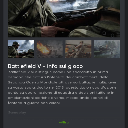
Battlefield V - info sul gioco
Battlefield V si distingue come uno sparatutto in prima
persona che cattura l'intensità dei combattimenti della
Seconda Guerra Mondiale attraverso battaglie multiplayer
su vasta scala. Uscito nel 2018, questo titolo ricco d'azione
punta su coordinazione di squadra e decisioni tattiche in
ambientazioni storiche diverse, mescolando scontri di
fanteria a guerre con veicoli.
Gameplay
In Battlefield V, il ciclo principale ruota attorno a obiettivi di
+Altro
squadra: i giocatori si uniscono a squad per conquistare