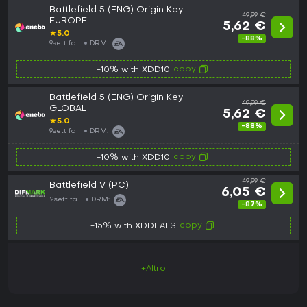
Battlefield 5 (ENG) Origin Key
49,99 €
EUROPE
5,62 €
★
5.0
-88%
9sett fa
DRM:
copy
-10% with XDD10
Battlefield 5 (ENG) Origin Key
49,99 €
GLOBAL
5,62 €
★
5.0
-88%
9sett fa
DRM:
copy
-10% with XDD10
49,99 €
Battlefield V (PC)
6,05 €
2sett fa
DRM:
-87%
copy
-15% with XDDEALS
+Altro