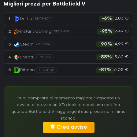
Migliori prezzi per Battlefield V
2,83 €
1
Driffle
-6%
KEYSHOP
3,49 €
2
Instant Gaming
-95%
KEYSHOP
4,99 €
3
Steam
-90%
OFFICIAL
5,62 €
4
Eneba
-88%
KEYSHOP
6,05 €
5
Difmark
-87%
KEYSHOP
Vuoi comprare al momento migliore? Imposta un
avviso di prezzo su XD.deals e ricevi una notifica
quando Battlefield V raggiunge il suo prossimo minimo
storico.
Crea avviso