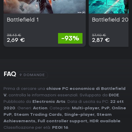
Battlefield 1
Battlefield 20
38,43 €
57,40 €
-93%
2,69 €
2,87 €
FAQ
9 DOMANDE
Prima di cercare una
chiave PC economica di Battlefield
V
, controlla le informazioni essenziali. Sviluppato da
DICE
.
Pubblicato da
Electronic Arts
. Data di uscita su PC:
22 ott
2020
. Generi:
Action
. Categorie:
Multi-player
,
PvP
,
Online
PvP
,
Steam Trading Cards
,
Single-player
,
Steam
Achievements
,
Full controller support
,
HDR available
.
Classificazione per età:
PEGI 16
.