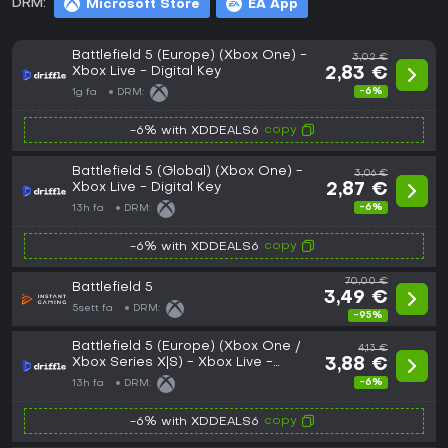
DRM:
Microsoft Store
EA App
Battlefield 5 (Europe) (Xbox One) -
3,02 €
Xbox Live - Digital Key
2,83 €
-6%
1g fa
DRM:
copy
-6% with XDDEALS6
Battlefield 5 (Global) (Xbox One) -
3,06 €
Xbox Live - Digital Key
2,87 €
-6%
13h fa
DRM:
copy
-6% with XDDEALS6
70,00 €
Battlefield 5
3,49 €
5sett fa
DRM:
-95%
Battlefield 5 (Europe) (Xbox One /
4,13 €
Xbox Series X|S) - Xbox Live -
3,88 €
Digital Key
-6%
13h fa
DRM:
copy
-6% with XDDEALS6