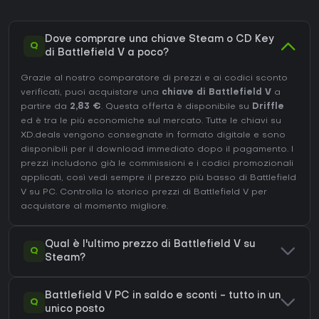
Dove comprare una chiave Steam o CD Key
Q
di Battlefield V a poco?
Grazie al nostro comparatore di prezzi e ai codici sconto
verificati, puoi acquistare una
chiave di Battlefield V
a
partire da
2,83 €
. Questa offerta è disponibile su
Driffle
ed è tra le più economiche sul mercato. Tutte le chiavi su
XD.deals vengono consegnate in formato digitale e sono
disponibili per il download immediato dopo il pagamento. I
prezzi includono già le commissioni e i codici promozionali
applicati, così vedi sempre il prezzo più basso di Battlefield
V su
PC
. Controlla lo
storico prezzi di Battlefield V
per
acquistare al momento migliore.
Qual è l'ultimo prezzo di Battlefield V su
Q
Steam?
Battlefield V PC in saldo e sconti - tutto in un
Q
unico posto