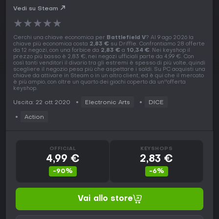
Vedi su Steam
★
★
★
★
★
Cerchi una chiave economica per
Battlefield V
? Al 9 ago 2026 la
chiave più economica costa
2,83 €
su Driffle. Confrontiamo 28 offerte
da 12 negozi, con una forbice da
2,83 €
a
10,34 €
. Nei keyshop il
prezzo più basso è 2,83 €, nei negozi ufficiali parte da 4,99 €. Con
così tanti venditori il divario tra gli estremi è spesso di più volte, quindi
scegliere il negozio pesa più che aspettare i saldi. Su PC acquisti una
chiave da attivare in Steam o in un altro client, ed è qui che il mercato
è più ampio, con oltre un quarto dei giochi coperto da un''offerta
keyshop.
Uscita: 22 ott 2020
Electronic Arts
DICE
Action
OFFICIAL
KEYSHOPS
4,99 €
2,83 €
-90%
-6%
Vai allo store