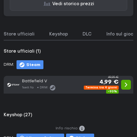
Vedi storico prezzi
Store ufficiali
Keyshop
DLC
Info sul gioco
Store ufficiali (1)
DRM:
Steam
49,99 €
Battlefield V
4,99 €
1sett fa
DRM:
Termina tra 4 giorni
-90%
Keyshop (27)
Info rischio: