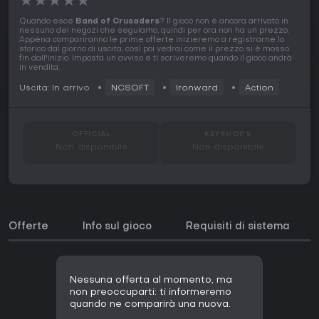
★
★
★
★
★
Quando esce
Band of Crusaders
? Il gioco non è ancora arrivato in
nessuno dei negozi che seguiamo, quindi per ora non ha un prezzo.
Appena compariranno le prime offerte inizieremo a registrarne lo
storico dal giorno di uscita, così poi vedrai come il prezzo si è mosso
fin dall'inizio. Imposta un avviso e ti scriveremo quando il gioco andrà
in vendita.
Uscita: In arrivo
NCSOFT
Ironward
Action
OFFICIAL
KEYSHOPS
Non disponibile
Non disponibile
Offerte
Info sul gioco
Requisiti di sistema
Nessuna offerta al momento, ma
non preoccuparti: ti informeremo
quando ne comparirà una nuova.