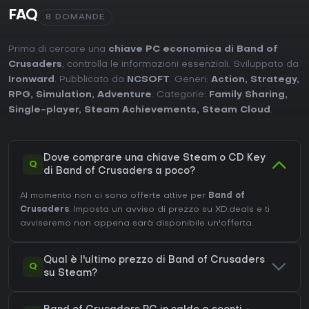
FAQ
8 DOMANDE
Prima di cercare una
chiave PC economica di Band of
Crusaders
, controlla le informazioni essenziali. Sviluppato da
Ironward
. Pubblicato da
NCSOFT
. Generi:
Action
,
Strategy
,
RPG
,
Simulation
,
Adventure
. Categorie:
Family Sharing
,
Single-player
,
Steam Achievements
,
Steam Cloud
.
Dove comprare una chiave Steam o CD Key
Q
di Band of Crusaders a poco?
Al momento non ci sono offerte attive per
Band of
Crusaders
. Imposta un avviso di prezzo su XD.deals e ti
avviseremo non appena sarà disponibile un'offerta.
Qual è l'ultimo prezzo di Band of Crusaders
Q
su Steam?