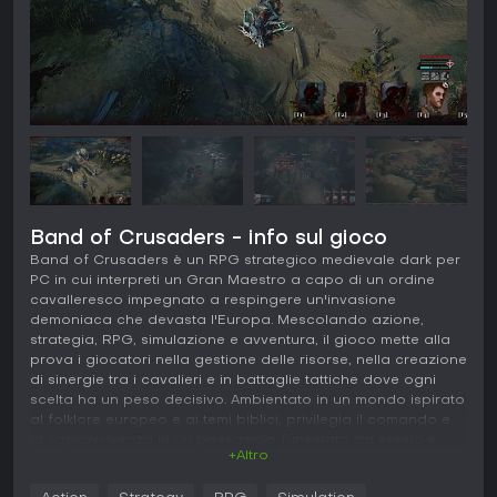
Band of Crusaders - info sul gioco
Band of Crusaders è un RPG strategico medievale dark per
PC in cui interpreti un Gran Maestro a capo di un ordine
cavalleresco impegnato a respingere un'invasione
demoniaca che devasta l'Europa. Mescolando azione,
strategia, RPG, simulazione e avventura, il gioco mette alla
prova i giocatori nella gestione delle risorse, nella creazione
di sinergie tra i cavalieri e in battaglie tattiche dove ogni
scelta ha un peso decisivo. Ambientato in un mondo ispirato
al folklore europeo e ai temi biblici, privilegia il comando e
la sopravvivenza in un paesaggio funestato da eresia e
+Altro
terrore.