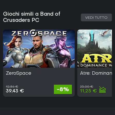
Giochi simili a Band of
VEDI TUTTO
Crusaders PC
ZeroSpace
Atre: Dominan
42,86 €
25,00 €
-8%
39,43 €
11,25 €