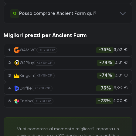
Q
Posso comprare Ancient Farm qui?
Migliori prezzi per Ancient Farm
3,63 €
1
GAMIVO
-75%
KEYSHOP
3,81 €
2
G2Play
-74%
KEYSHOP
3,81 €
3
Kinguin
-74%
KEYSHOP
3,92 €
4
Driffle
-73%
KEYSHOP
4,00 €
5
Eneba
-73%
KEYSHOP
Vuoi comprare al momento migliore? Imposta un
avviso di prezzo su XD.deals e ricevi una notifica