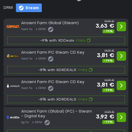
DRM:
Steam
14,99 €
Ancient Farm Global (Steam)
3,63 €
1sett fa
DRM:
-75%
copy
-9% with XDDeals
14,99 €
Ancient Farm PC Steam CD Key
3,81 €
1sett fa
DRM:
-74%
copy
-8% with XD8DEALS
14,99 €
Ancient Farm PC Steam CD Key
3,81 €
1sett fa
DRM:
-74%
copy
-8% with XD8DEALS
Ancient Farm (Global) (PC) - Steam
14,99 €
- Digital Key
3,92 €
-73%
6g fa
DRM: