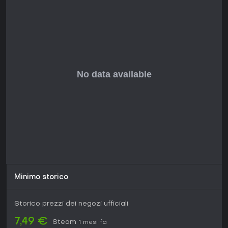
tranquillo, potrebbe fare per te, ma chi cerca meccaniche
complesse guardi altrove.
Minimo storico
Storico prezzi dei negozi ufficiali
7,49 €
Steam
1 mesi fa