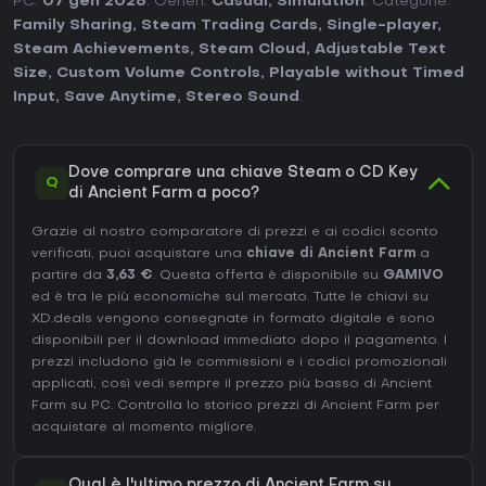
PC:
07 gen 2026
. Generi:
Casual
,
Simulation
. Categorie:
Family Sharing
,
Steam Trading Cards
,
Single-player
,
Steam Achievements
,
Steam Cloud
,
Adjustable Text
Size
,
Custom Volume Controls
,
Playable without Timed
Input
,
Save Anytime
,
Stereo Sound
.
Dove comprare una chiave Steam o CD Key
Q
di Ancient Farm a poco?
Grazie al nostro comparatore di prezzi e ai codici sconto
verificati, puoi acquistare una
chiave di Ancient Farm
a
partire da
3,63 €
. Questa offerta è disponibile su
GAMIVO
ed è tra le più economiche sul mercato. Tutte le chiavi su
XD.deals vengono consegnate in formato digitale e sono
disponibili per il download immediato dopo il pagamento. I
prezzi includono già le commissioni e i codici promozionali
applicati, così vedi sempre il prezzo più basso di Ancient
Farm su
PC
. Controlla lo
storico prezzi di Ancient Farm
per
acquistare al momento migliore.
Qual è l'ultimo prezzo di Ancient Farm su