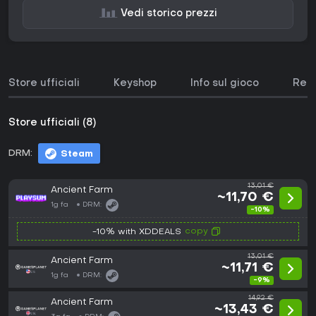
Vedi storico prezzi
Store ufficiali
Keyshop
Info sul gioco
Requ
Store ufficiali (8)
DRM:
Steam
13,01 €
Ancient Farm
~11,70 €
1g fa
DRM:
-10%
copy
-10% with XDDEALS
13,01 €
Ancient Farm
~11,71 €
1g fa
DRM:
-9%
14,92 €
Ancient Farm
~13,43 €