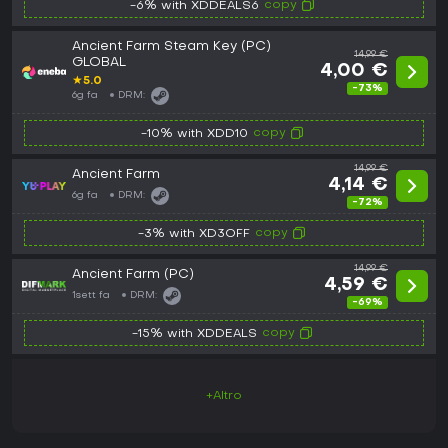
copy
-6% with XDDEALS6
Ancient Farm Steam Key (PC)
14,99 €
GLOBAL
4,00 €
★
5.0
-73%
6g fa
DRM:
copy
-10% with XDD10
14,99 €
Ancient Farm
4,14 €
6g fa
DRM:
-72%
copy
-3% with XD3OFF
14,99 €
Ancient Farm (PC)
4,59 €
1sett fa
DRM:
-69%
copy
-15% with XDDEALS
+Altro