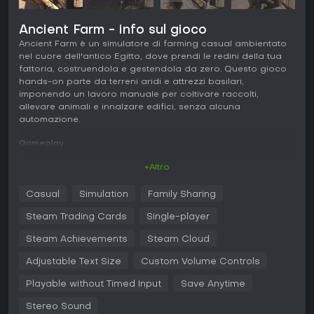
Ancient Farm - info sul gioco
Ancient Farm è un simulatore di farming casual ambientato
nel cuore dell'antico Egitto, dove prendi le redini della tua
fattoria, costruendola e gestendola da zero. Questo gioco
hands-on parte da terreni aridi e attrezzi basilari,
imponendo un lavoro manuale per coltivare raccolti,
allevare animali e innalzare edifici, senza alcuna
automazione.
Gameplay
In Ancient Farm, il ciclo principale consiste nel trasformare
+Altro
terreni vuoti in un insediamento produttivo grazie alle tue
azioni dirette. Inizi arando i campi con attrezzi o buoi, poi
Casual
Simulation
Family Sharing
semini varietà di colture come cereali, verdure, papiro e
canna da zucchero. Ogni pianta attraversa fasi di crescita
Steam Trading Cards
Single-player
visibili, e devi irrigarle e concimarle nei momenti giusti per
prevenire marciumi e ottenere rese abbondanti. Gli alberi da
Steam Achievements
Steam Cloud
frutto danno ricompense a lungo termine, con raccolti
Adjustable Text Size
Custom Volume Controls
ripetibili dopo la cura iniziale.
Playable without Timed Input
Save Anytime
L'allevamento animali introduce un ulteriore livello: curi
mucche, pecore, maiali e galline per ottenere latte, lana e
Stereo Sound
uova. I buoi velocizzano l'aratura di aree più vaste. La