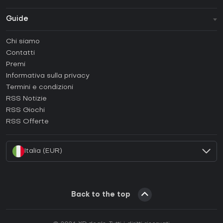
Guide
FAQ
Chi siamo
Guide e tutorial
Contatti
Come attivare una Steam CD Key?
Premi
Come attivare una Epic Games CD Key?
Informativa sulla privacy
Termini e condizioni
Come attivare una GOG CD Key?
RSS Notizie
Come attivare una Ubisoft Connect CD Key?
RSS Giochi
Come attivare una EA App CD Key?
RSS Offerte
Come attivare una Battle.net CD Key?
Italia (EUR)
Back to the top