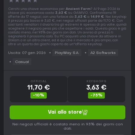
★
★
★
★
★
Cerchi una chiave economica per
Ancient Farm
? Al 9 ago 2026 la
chiave più economica costa
3,63 €
su GAMIVO. Confrontiamo 19
offerte da 17 negozi, con una forbice da
3,63 €
a
14,99 €
. Nei keyshop
il prezzo più basso è 3,63 €, nei negozi ufficiali parte da 11,70 €. Con
così tanti venditori il divario tra gli estremi è spesso di più volte, quindi
scegliere il negozio pesa più che aspettare i saldi. Questo gioco è già
costato meno, nel 93% dei giorni con dati. Un avviso di prezzo ti
segnalerà il prossimo calo. Su PC acquisti una chiave da attivare in
Steam o in un altro client, ed è qui che il mercato è più ampio, con
oltre un quarto dei giochi coperto da un''offerta keyshop.
Uscita: 07 gen 2026
PlayWay S.A.
A2 Softworks
Casual
OFFICIAL
KEYSHOPS
11,70 €
3,63 €
-10%
-75%
Vai allo store
Nei negozi ufficiali è costato meno in 93% dei giorni con
dati.