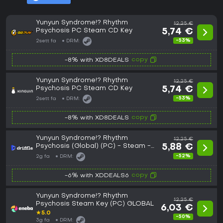
Yunyun Syndrome!? Rhythm
12,25 €
Psychosis PC Steam CD Key
5,74 €
-53%
2sett fa
DRM:
copy
-8% with XD8DEALS
Yunyun Syndrome!? Rhythm
12,25 €
Psychosis PC Steam CD Key
5,74 €
-53%
2sett fa
DRM:
copy
-8% with XD8DEALS
Yunyun Syndrome!? Rhythm
12,25 €
Psychosis (Global) (PC) - Steam -
5,88 €
Digital Key
-52%
2g fa
DRM:
copy
-6% with XDDEALS6
Yunyun Syndrome!? Rhythm
12,25 €
Psychosis Steam Key (PC) GLOBAL
6,03 €
★
5.0
-50%
3g fa
DRM: