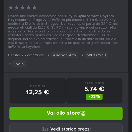
★
★
★
★
★
Cerchi una chiave economica per
Yunyun Syndrome!? Rhythm
Psychosis
? Al 7 ago 2026 l'offerta più bassa è
5,74 €
su G2Play,
scelta tra 15 offerte in 8 negozi. Nei keyshop si parte da 5,74 €, nei
negozi ufficiali da 12,25 €. Su PC il keyshop vince sul prezzo nella
maggior parte dei confronti, ma acquisti allora un codice da un
venditore terzo, quindi verifica la regione di attivazione. Su PC
acquisti una chiave da attivare in Steam o in un altro client, ed è qui
che il mercato è più ampio, con oltre un quarto dei giochi coperto da
un''offerta keyshop.
Uscita: 23 apr 2026
Alliance Arts
WHO YOU
Indie
KEYSHOPS
OFFICIAL
5,74 €
12,25 €
-53%
Vai allo store
Vedi storico prezzi