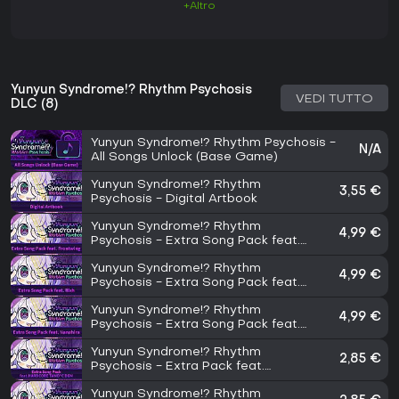
+Altro
Yunyun Syndrome!? Rhythm Psychosis
VEDI TUTTO
DLC (8)
Yunyun Syndrome!? Rhythm Psychosis -
N/A
All Songs Unlock (Base Game)
Yunyun Syndrome!? Rhythm
3,55 €
Psychosis - Digital Artbook
Yunyun Syndrome!? Rhythm
4,99 €
Psychosis - Extra Song Pack feat.
FrontWing
Yunyun Syndrome!? Rhythm
4,99 €
Psychosis - Extra Song Pack feat.
Rish
Yunyun Syndrome!? Rhythm
4,99 €
Psychosis - Extra Song Pack feat.
Nanahira
Yunyun Syndrome!? Rhythm
2,85 €
Psychosis - Extra Pack feat.
HARDCORE TANO*C BGM
Yunyun Syndrome!? Rhythm