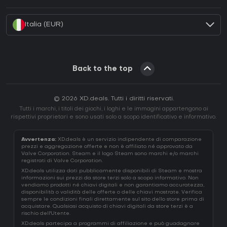
Come attivare una Battle.net CD Key?
Italia (EUR)
Back to the top
© 2026 XD.deals. Tutti i diritti riservati.
Tutti i marchi, i titoli dei giochi, i loghi e le immagini appartengono ai
rispettivi proprietari e sono usati solo a scopo identificativo e informativo.
Avvertenza:
XD.deals è un servizio indipendente di comparazione
prezzi e aggregazione offerte e non è affiliato né approvato da
Valve Corporation. Steam e il logo Steam sono marchi e/o marchi
registrati di Valve Corporation.
XD.deals utilizza dati pubblicamente disponibili di Steam e mostra
informazioni sui prezzi da store terzi solo a scopo informativo. Non
vendiamo prodotti né chiavi digitali e non garantiamo accuratezza,
disponibilità o validità delle offerte o delle chiavi mostrate. Verifica
sempre le condizioni finali direttamente sul sito dello store prima di
acquistare. Qualsiasi acquisto di chiavi digitali da store terzi è a
rischio dell'Utente.
XD.deals partecipa a programmi di affiliazione e può guadagnare