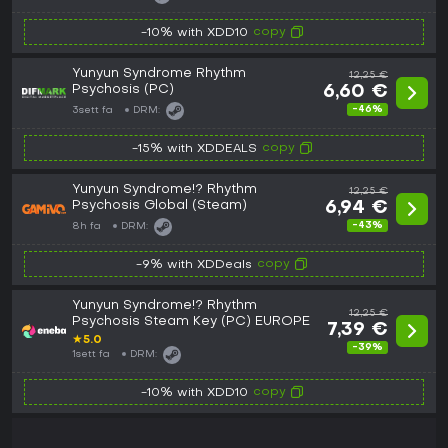
copy
-10% with XDD10
Yunyun Syndrome Rhythm
12,25 €
Psychosis (PC)
6,60 €
-46%
3sett fa
DRM:
copy
-15% with XDDEALS
Yunyun Syndrome!? Rhythm
12,25 €
Psychosis Global (Steam)
6,94 €
-43%
8h fa
DRM:
copy
-9% with XDDeals
Yunyun Syndrome!? Rhythm
12,25 €
Psychosis Steam Key (PC) EUROPE
7,39 €
★
5.0
-39%
1sett fa
DRM:
copy
-10% with XDD10