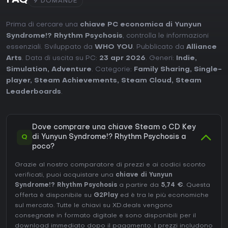
FAQ
9 DOMANDE
Prima di cercare una
chiave PC economica di Yunyun
Syndrome!? Rhythm Psychosis
, controlla le informazioni
essenziali. Sviluppato da
WHO YOU
. Pubblicato da
Alliance
Arts
. Data di uscita su PC:
23 apr 2026
. Generi:
Indie
,
Simulation
,
Adventure
. Categorie:
Family Sharing
,
Single-
player
,
Steam Achievements
,
Steam Cloud
,
Steam
Leaderboards
.
Dove comprare una chiave Steam o CD Key
Q
di Yunyun Syndrome!? Rhythm Psychosis a
poco?
Grazie al nostro comparatore di prezzi e ai codici sconto
verificati, puoi acquistare una
chiave di Yunyun
Syndrome!? Rhythm Psychosis
a partire da
5,74 €
. Questa
offerta è disponibile su
G2Play
ed è tra le più economiche
sul mercato. Tutte le chiavi su XD.deals vengono
consegnate in formato digitale e sono disponibili per il
download immediato dopo il pagamento. I prezzi includono