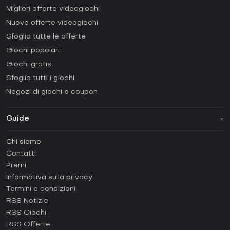
Migliori offerte videogiochi
Nuove offerte videogiochi
Sfoglia tutte le offerte
Giochi popolari
Giochi gratis
Sfoglia tutti i giochi
Negozi di giochi e coupon
Guide
FAQ
Chi siamo
Guide e tutorial
Contatti
Come attivare una Steam CD Key?
Premi
Come attivare una Epic Games CD Key?
Informativa sulla privacy
Termini e condizioni
Come attivare una GOG CD Key?
RSS Notizie
Come attivare una Ubisoft Connect CD Key?
RSS Giochi
Come attivare una EA App CD Key?
RSS Offerte