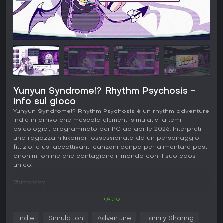
Yunyun Syndrome!? Rhythm Psychosis -
info sul gioco
Yunyun Syndrome!? Rhythm Psychosis è un rhythm adventure
indie in arrivo che mescola elementi simulativi a temi
psicologici, programmato per PC ad aprile 2026. Interpreti
una ragazza hikikomori ossessionata da un personaggio
fittizio, e usi accattivanti canzoni denpa per alimentare post
anonimi online che contagiano il mondo con il suo caos
unico.
Gameplay
Il cuore di Yunyun Syndrome!? Rhythm Psychosis sta nei
+Altro
meccanismi ritmici, giocati tramite un'interfaccia desktop PC
simulata. I giocatori colpiscono le note delle chart con
Indie
Simulation
Adventure
Family Sharing
quattro tasti, e la precisione influenza direttamente la