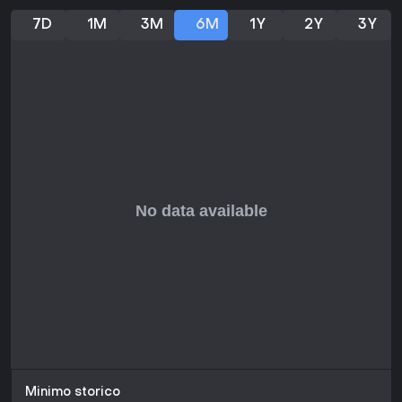
7D
1M
3M
6M
1Y
2Y
3Y
Minimo storico