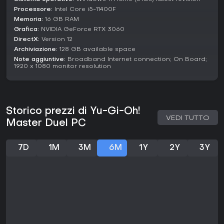
lodano i duelli visivamente potenti, ma segnalano ostacoli
Processore:
Intel Core i5-11400F
per i principianti. Se amate deck-building e profondità
Memoria:
16 GB RAM
tattica nel multiplayer, vale la pena provarlo, grazie al
Grafica:
NVIDIA GeForce RTX 3060
supporto costante e alla community viva nel 2026.
DirectX:
Version 12
Archiviazione:
128 GB available space
Note aggiuntive:
Broadband Internet connection; On Board;
1920 x 1080 monitor resolution
Storico prezzi di Yu-Gi-Oh!
VEDI TUTTO
Master Duel PC
7D
1M
3M
6M
1Y
2Y
3Y