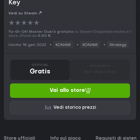
Key
Vedi su Steam
★
★
★
★
★
Yu-Gi-Oh! Master Duel è gratuito
su Steam! Disponibile anche in 1
store ufficiali da
0,00 €
.
Uscita: 18 gen 2022
KONAMI
KONAMI
Strategy
OFFICIAL
KEYSHOPS
Gratis
Non disponibile
Vai allo store
Vedi storico prezzi
Store ufficiali
Info sul gioco
Requisiti di sistem