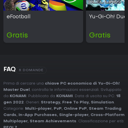
eFootball
Yu-Gi-Oh! Duel
Gratis
Gratis
FAQ
8 DOMANDE
Prima di cercare una
chiave PC economica di Yu-Gi-Oh!
Master Duel
, controlla le informazioni essenziali. Sviluppato
da
KONAMI
. Pubblicato da
KONAMI
. Data di uscita su PC:
18
gen 2022
. Generi:
Strategy
,
Free To Play
,
Simulation
.
Categorie:
Multi-player
,
PvP
,
Online PvP
,
Steam Trading
Cards
,
In-App Purchases
,
Single-player
,
Cross-Platform
Multiplayer
,
Steam Achievements
. Classificazione per età:
PEGI 7
.