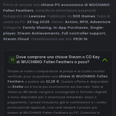
Prima di cercare una
chiave PC economica di WUCHANG:
Fallen Feathers
, controlla le informazioni essenziali.
Sviluppato da
Leenzee
. Pubblicato da
505 Games
. Data di
uscita su PC:
23 lug 2025
. Generi:
Action
,
RPG
,
Adventure
.
Categorie:
Family Sharing
,
In-App Purchases
,
Single-
player
,
Steam Achievements
,
Full controller support
,
Steam Cloud
. Classificazione per età:
PEGI 16
.
Dove comprare una chiave Steam o CD Key
Q
di WUCHANG: Fallen Feathers a poco?
Grazie al nostro comparatore di prezzi e ai codici sconto
verificati, puoi acquistare una
chiave di WUCHANG: Fallen
Feathers
a partire da
22,28 €
. Questa offerta è disponibile
su
Eneba
ed è tra le più economiche sul mercato. Tutte le
chiavi su XD.deals vengono consegnate in formato digitale
e sono disponibili per il download immediato dopo il
pagamento. I prezzi includono già le commissioni e i codici
promozionali applicati, così vedi sempre il prezzo più
basso di WUCHANG: Fallen Feathers su
PC
. Controlla lo