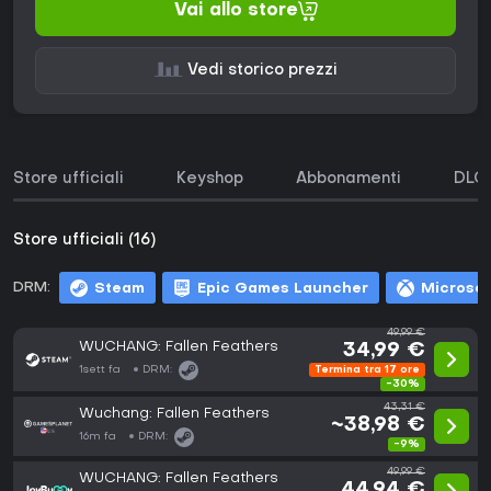
Vai allo store
Vedi storico prezzi
Store ufficiali
Keyshop
Abbonamenti
DLC
Store ufficiali (16)
DRM:
Steam
Epic Games Launcher
Microsof
49,99 €
WUCHANG: Fallen Feathers
34,99 €
1sett fa
DRM:
Termina tra 17 ore
-30%
43,31 €
Wuchang: Fallen Feathers
~38,98 €
16m fa
DRM:
-9%
49,99 €
WUCHANG: Fallen Feathers
44,94 €