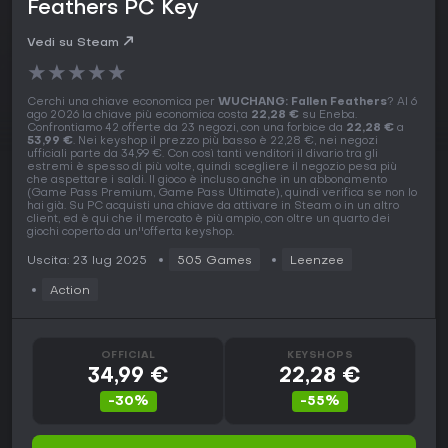
Feathers PC Key
Vedi su Steam
★
★
★
★
★
Cerchi una chiave economica per
WUCHANG: Fallen Feathers
? Al 6
ago 2026 la chiave più economica costa
22,28 €
su Eneba.
Confrontiamo 42 offerte da 23 negozi, con una forbice da
22,28 €
a
53,99 €
. Nei keyshop il prezzo più basso è 22,28 €, nei negozi
ufficiali parte da 34,99 €. Con così tanti venditori il divario tra gli
estremi è spesso di più volte, quindi scegliere il negozio pesa più
che aspettare i saldi. Il gioco è incluso anche in un abbonamento
(Game Pass Premium, Game Pass Ultimate), quindi verifica se non lo
hai già. Su PC acquisti una chiave da attivare in Steam o in un altro
client, ed è qui che il mercato è più ampio, con oltre un quarto dei
giochi coperto da un''offerta keyshop.
Uscita: 23 lug 2025
505 Games
Leenzee
Action
OFFICIAL
KEYSHOPS
34,99 €
22,28 €
-30%
-55%