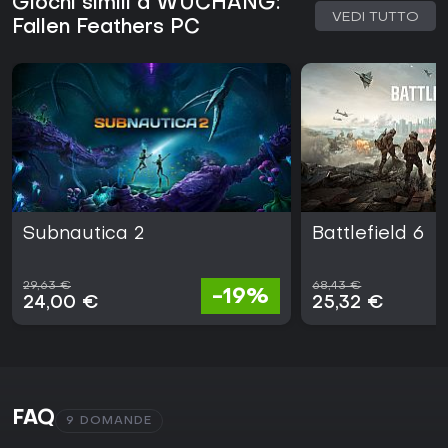
Giochi simili a WUCHANG:
VEDI TUTTO
Fallen Feathers PC
Subnautica 2
Battlefield 6
29,63 €
68,43 €
-19%
24,00 €
25,32 €
FAQ
9 DOMANDE