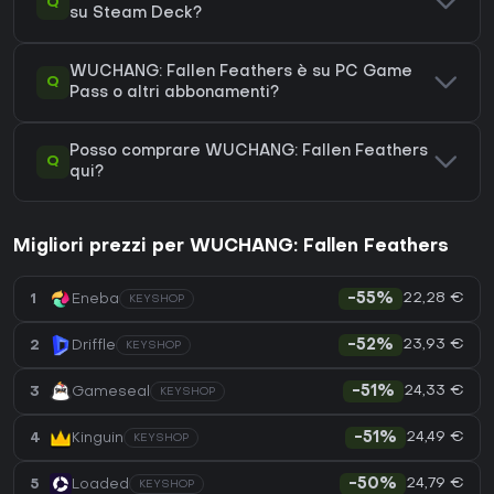
Q
su Steam Deck?
WUCHANG: Fallen Feathers è su PC Game
Q
Pass o altri abbonamenti?
Posso comprare WUCHANG: Fallen Feathers
Q
qui?
Migliori prezzi per WUCHANG: Fallen Feathers
22,28 €
1
Eneba
-55%
KEYSHOP
23,93 €
2
Driffle
-52%
KEYSHOP
24,33 €
3
Gameseal
-51%
KEYSHOP
24,49 €
4
Kinguin
-51%
KEYSHOP
24,79 €
5
Loaded
-50%
KEYSHOP