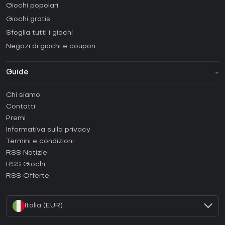
Giochi popolari
Giochi gratis
Sfoglia tutti i giochi
Negozi di giochi e coupon
Guide
FAQ
Chi siamo
Guide e tutorial
Contatti
Come attivare una Steam CD Key?
Premi
Come attivare una Epic Games CD Key?
Informativa sulla privacy
Termini e condizioni
Come attivare una GOG CD Key?
RSS Notizie
Come attivare una Ubisoft Connect CD Key?
RSS Giochi
Come attivare una EA App CD Key?
RSS Offerte
Come attivare una Battle.net CD Key?
Italia (EUR)