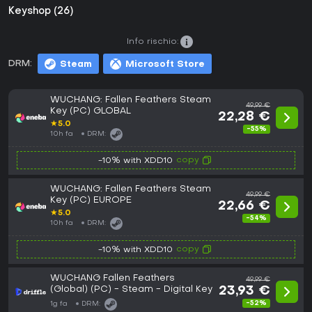
Keyshop (26)
Info rischio:
DRM:
Steam
Microsoft Store
WUCHANG: Fallen Feathers Steam
49,99 €
Key (PC) GLOBAL
22,28 €
★
5.0
-55%
10h fa
DRM:
copy
-10% with XDD10
WUCHANG: Fallen Feathers Steam
49,99 €
Key (PC) EUROPE
22,66 €
★
5.0
-54%
10h fa
DRM:
copy
-10% with XDD10
WUCHANG Fallen Feathers
49,99 €
(Global) (PC) - Steam - Digital Key
23,93 €
-52%
1g fa
DRM: