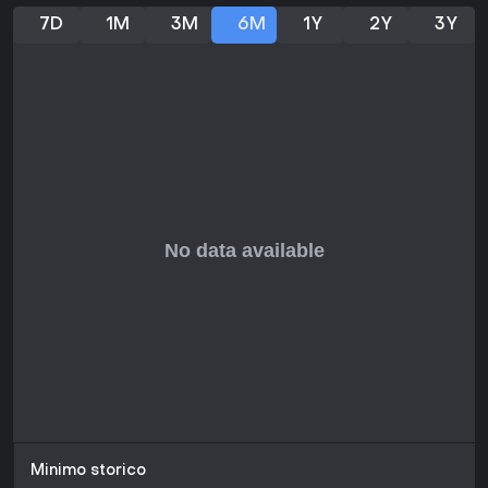
7D
1M
3M
6M
1Y
2Y
3Y
Minimo storico