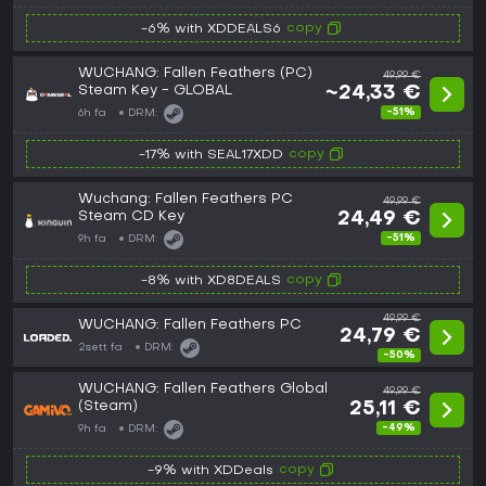
copy
-6% with XDDEALS6
WUCHANG: Fallen Feathers (PC)
49,99 €
Steam Key - GLOBAL
~24,33 €
-51%
6h fa
DRM:
copy
-17% with SEAL17XDD
Wuchang: Fallen Feathers PC
49,99 €
Steam CD Key
24,49 €
-51%
9h fa
DRM:
copy
-8% with XD8DEALS
49,99 €
WUCHANG: Fallen Feathers PC
24,79 €
2sett fa
DRM:
-50%
WUCHANG: Fallen Feathers Global
49,99 €
(Steam)
25,11 €
-49%
9h fa
DRM:
copy
-9% with XDDeals