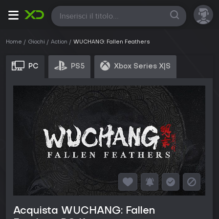
Tutte
Home
Giochi
Action
WUCHANG: Fallen Feathers
PC
PS5
Xbox Series X|S
Acquista WUCHANG: Fallen