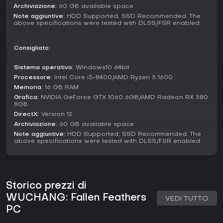
caotico che amplifica pericolo e senso di scoperta.
Archiviazione:
60 GB available space
Note aggiuntive:
HDD Supported, SSD Recommended. The
Vale la pena giocarci?
above specifications were tested with DLSS/FSR enabled.
La ricezione di WUCHANG: Fallen Feathers è partita in
sordina, con recensioni Steam prevalentemente negative al
Consigliato:
lancio di luglio 2025 per problemi di ottimizzazione. Gli
update hanno risolto le magagne, portando le recensioni
Sistema operativo:
Windows10 64bit
recenti al 91% positivo entro fine 2025.
Processore:
Intel Core i5-8400/AMD Ryzen 5 1600
I critici lo valutano tra 7.5 e 8.5, lodando il combattimento
Memoria:
16 GB RAM
flessibile e il level design, pur criticando elementi derivativi e
Grafica:
NVIDIA GeForce GTX 1060 6GB/AMD Radeon RX 580
progressione lenta. Se ami i soulslike con customizzazione
8GB
marcata e varietà di build, offre un ottimo valore, specie
DirectX:
Version 12
dopo le patch post-lancio. Chi cerca innovazioni potrebbe
Archiviazione:
60 GB available space
trovarlo familiare, ma le prestazioni migliorate lo rendono
Note aggiuntive:
HDD Supported, SSD Recommended. The
una sfida appagante per i fan del genere.
above specifications were tested with DLSS/FSR enabled.
Storico prezzi di
WUCHANG: Fallen Feathers
VEDI TUTTO
PC