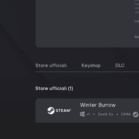
co
ne
un
un
Us
Me
Store ufficiali
Keyshop
DLC
Store ufficiali (1)
Winter Burrow
3sett fa
+1
DRM: