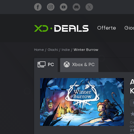
Offerte
Gio
Home
Giochi
Indie
Winter Burrow
PC
Xbox & PC
A
Ce
co
21