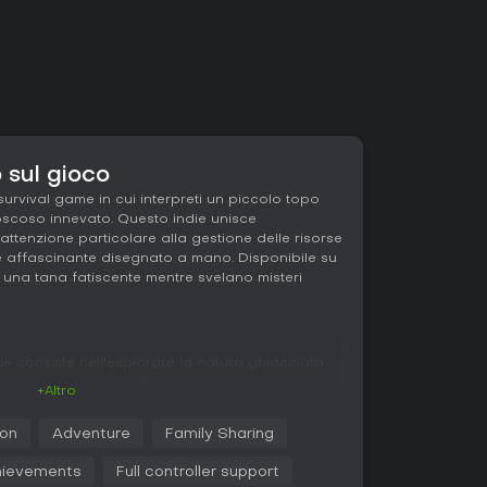
 sul gioco
urvival game in cui interpreti un piccolo topo
scoso innevato. Questo indie unisce
attenzione particolare alla gestione delle risorse
e affascinante disegnato a mano. Disponibile su
re una tana fatiscente mentre svelano misteri
ale consiste nell'esplorare la natura ghiacciata
no, bacche e fibre. Con questi materiali puoi
+Altro
a cui attrezzi per la sopravvivenza o comfort
rte cotte per scaldarti. Nei panni del topo
ion
Adventure
Family Sharing
tua casa d'infanzia riparandola e decorandola,
o dal gelo. Gli incontri con insetti selvatici
ievements
Full controller support
 mosse caute per schivare i pericoli, mentre i