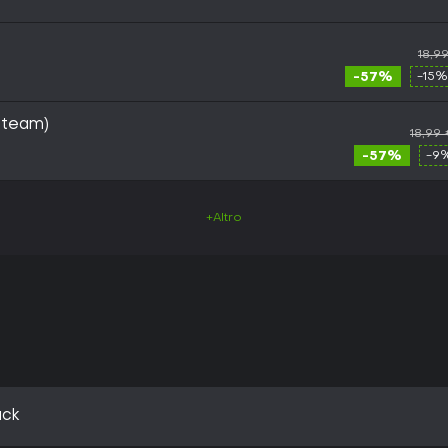
18,9
-57%
-15%
Steam)
18,99
-57%
-9%
+Altro
ack