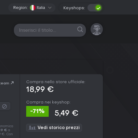
Region:
Italia
Keyshops:
Tutte le piattaforme
Compra nello store ufficiale:
Steam
18,99 €
Compra nei keyshop:
-71%
5,49 €
conomica
Vedi storico prezzi
49 €
a
9 €. Con