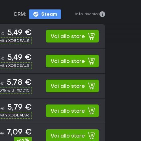
Info rischio:
DRM:
Steam
5,49 €
9 €
Vai allo store
with XD8DEALS
5,49 €
9 €
Vai allo store
with XD8DEALS
5,78 €
 €
Vai allo store
10% with XDD10
5,79 €
9 €
Vai allo store
with XDDEALS6
7,09 €
 €
Vai allo store
-62%