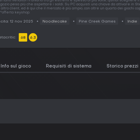
sì tanti venditori il divario tra gli estremi è spesso di più volte, quindi scegliere il
gozio pesa più che aspettare i saldi. Su PC acquisti una chiave da attivare in St
 altro client, ed è qui che il mercato è più ampio, con oltre un quarto dei giochi c
''offerta keyshop.
cita: 12 nov 2025
Noodlecake
Pine Creek Games
Indie
tacritic:
68
6.3
Info sul gioco
Requisiti di sistema
Storico prezzi