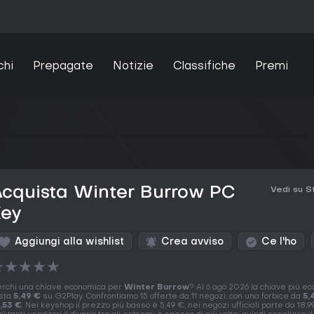
chi
Prepagate
Notizie
Classifiche
Premi
cquista Winter Burrow PC
Vedi su 
Key
Aggiungi alla wishlist
Crea avviso
Ce l'ho
★
★
★
★
★
rchi una chiave economica per
Winter Burrow
? Al 6 ago 2026 la chiave più e
sta
5,49 €
su G2Play. Confrontiamo 15 offerte da 11 negozi, con una forbice da
5,
,53 €
. Nei keyshop il prezzo più basso è 5,49 €, nei negozi ufficiali parte da 18,9