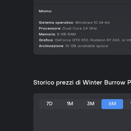
Minimo:
Sistema operativo:
Windows 10 64-bit
Processore:
Dual Core 2.4 GHz
Memoria:
8 GB RAM
Grafica:
GeForce GTX 950, Radeon R7 360, or In
Archiviazione:
10 GB available space
Storico prezzi di Winter Burrow 
7D
1M
3M
6M