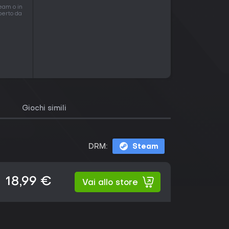
eam o in
operto da
Giochi simili
DRM:
Steam
18,99 €
Vai allo store