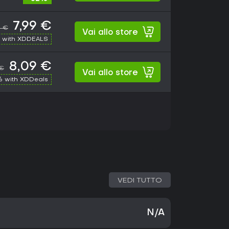
7,99 €
9 €
Vai allo store
 with XDDEALS
8,09 €
 €
Vai allo store
 with XDDeals
VEDI TUTTO
N/A