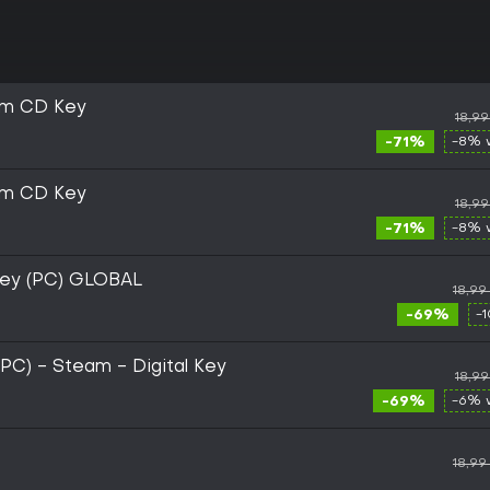
am CD Key
18,9
-71%
-8% 
am CD Key
18,9
-71%
-8% 
Key (PC) GLOBAL
18,99
-69%
-
(PC) - Steam - Digital Key
18,9
-69%
-6% 
18,99