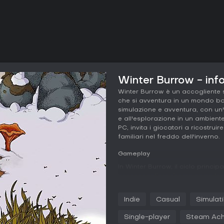
Winter Burrow - info
Winter Burrow è un accogliente s
che si avventura in un mondo bo
simulazione e avventura, con un'
e all'esplorazione in un ambient
PC, invita i giocatori a ricostrui
familiari nel freddo dell'inverno.
Gameplay
In Winter Burrow, il ciclo princip
per raccogliere risorse come leg
creare oggetti indispensabili, tr
come maglioni fatti a maglia e to
Indie
Casual
Simulat
protagonista, riporti in vita la 
trasformandola in un rifugio sicur
Single-player
Steam Ach
aggiungono tensione, richiedendo