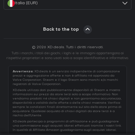
Italia (EUR)
Back to the top
© 2026 XD.deals. Tutti i diritti riservati.
Tutti i marchi, i titoli dei giochi, i loghi e le immagini appartengono ai
rispettivi proprietari e sono usati solo a scopo identificativo e informativo.
Avvertenza:
XD.deals è un servizio indipendente di comparazione
prezzi e aggregazione offerte e non è affiliato né approvato da
Valve Corporation. Steam e il logo Steam sono marchi e/o marchi
registrati di Valve Corporation.
XD.deals utilizza dati pubblicamente disponibili di Steam e mostra
informazioni sui prezzi da store terzi solo a scopo informativo. Non
vendiamo prodotti né chiavi digitali e non garantiamo accuratezza,
disponibilità o validità delle offerte o delle chiavi mostrate. Verifica
sempre le condizioni finali direttamente sul sito dello store prima di
acquistare. Qualsiasi acquisto di chiavi digitali da store terzi è a
rischio dell'Utente.
XD.deals partecipa a programmi di affiliazione e può guadagnare
una commissione sugli acquisti idonei effettuati tramite i nostri link.
In qualità di Affiliato Amazon guadagniamo sugli acquisti idonei.