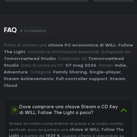
FAQ
8 DOMANDE
Prima di cercare una
chiave PC economica di WILL: Follow
The Light
, controlla le informazioni essenziali. Sviluppato da
TomorrowHead Studio
. Pubblicato da
TomorrowHead
Studio
. Data di uscita su PC:
07 mag 2026
. Generi:
Indie
,
Adventure
. Categorie:
Family Sharing
,
Single-player
,
Steam Achievements
,
Full controller support
,
Steam
Cloud
.
Dove comprare una chiave Steam o CD Key
Q
di WILL: Follow The Light a poco?
Grazie al nostro comparatore di prezzi e ai codici sconto
verificati, puoi acquistare una
chiave di WILL: Follow The
Light
a partire da
19,39 €
. Questa offerta è disponibile su