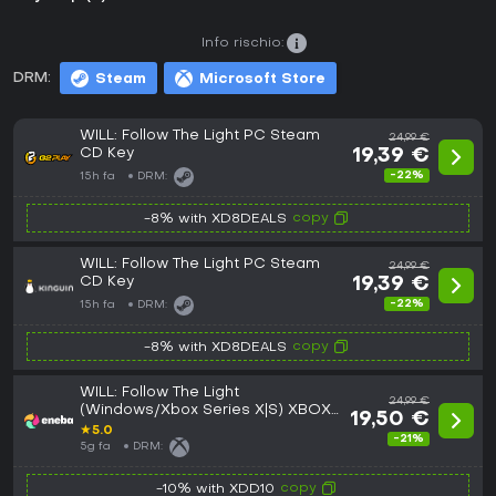
Info rischio:
DRM:
Steam
Microsoft Store
WILL: Follow The Light PC Steam
24,99 €
CD Key
19,39 €
-22%
15h fa
DRM:
copy
-8% with XD8DEALS
WILL: Follow The Light PC Steam
24,99 €
CD Key
19,39 €
-22%
15h fa
DRM:
copy
-8% with XD8DEALS
WILL: Follow The Light
24,99 €
(Windows/Xbox Series X|S) XBOX
19,50 €
LIVE Key EUROPE
★
5.0
-21%
5g fa
DRM:
copy
-10% with XDD10