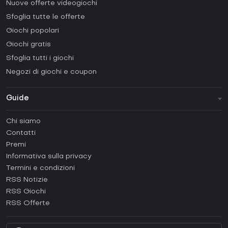
Nuove offerte videogiochi
Sfoglia tutte le offerte
Giochi popolari
Giochi gratis
Sfoglia tutti i giochi
Negozi di giochi e coupon
Guide
FAQ
Chi siamo
Guide e tutorial
Contatti
Come attivare una Steam CD Key?
Premi
Come attivare una Epic Games CD Key?
Informativa sulla privacy
Termini e condizioni
Come attivare una GOG CD Key?
RSS Notizie
Come attivare una Ubisoft Connect CD Key?
RSS Giochi
Come attivare una EA App CD Key?
RSS Offerte
Come attivare una Battle.net CD Key?