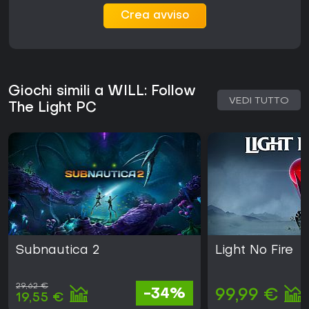
Crea avviso
Giochi simili a WILL: Follow
VEDI TUTTO
The Light PC
Subnautica 2
Light No Fire
29,62 €
-34%
99,99 €
19,55 €