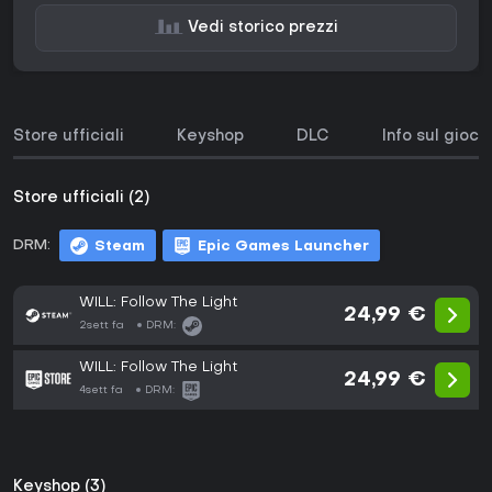
Vedi storico prezzi
Store ufficiali
Keyshop
DLC
Info sul gioco
Store ufficiali (2)
DRM:
Steam
Epic Games Launcher
WILL: Follow The Light
24,99 €
2sett fa
DRM:
WILL: Follow The Light
24,99 €
4sett fa
DRM:
Keyshop (3)