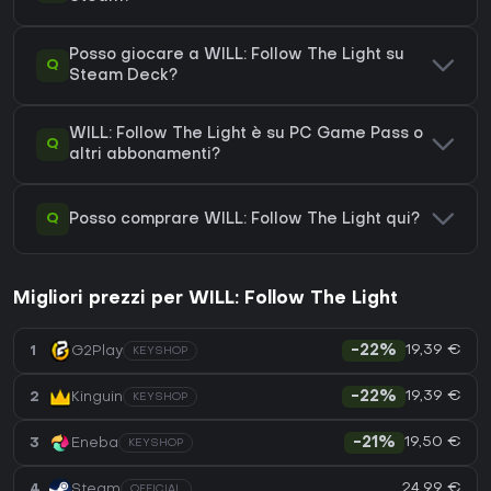
Posso giocare a WILL: Follow The Light su
Q
Steam Deck?
WILL: Follow The Light è su PC Game Pass o
Q
altri abbonamenti?
Q
Posso comprare WILL: Follow The Light qui?
Migliori prezzi per WILL: Follow The Light
19,39 €
1
G2Play
-22%
KEYSHOP
19,39 €
2
Kinguin
-22%
KEYSHOP
19,50 €
3
Eneba
-21%
KEYSHOP
24,99 €
4
Steam
OFFICIAL