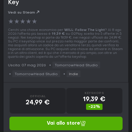
Key
Vedi su Steam
★
★
★
★
★
Cerchi una chiave economica per
WILL: Follow The Light
? Al 8 ago
2026 l'offerta più bassa è
19,39 €
su G2Play, scelta tra 5 offerte in 5
negozi. Nei keyshop si parte da 19,39 €, nei negozi ufficiali da 24,99 €.
Su PC il keyshop vince sul prezzo nella maggior parte dei confronti,
ma acquisti allora un codice da un venditore terzo, quindi verifica la
regione di attivazione. Su PC acquisti una chiave da attivare in Steam
o in un altro client, ed è qui che il mercato è più ampio, con oltre un
quarto dei giochi coperto da un''offerta keyshop.
Uscita: 07 mag 2026
TomorrowHead Studio
TomorrowHead Studio
Indie
KEYSHOPS
OFFICIAL
19,39 €
24,99 €
-22%
Vai allo store