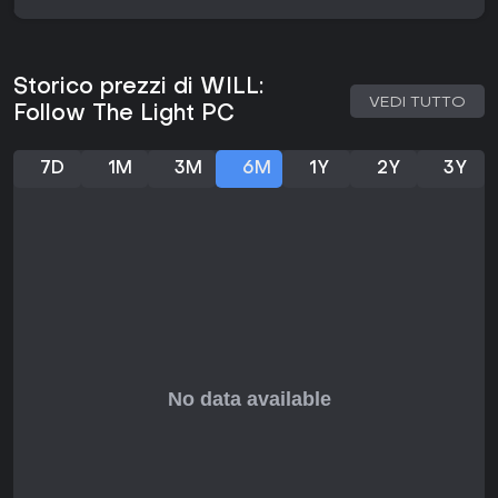
wilderness nordica misteriosa e suggestiva.
Vale la pena giocarci?
Per chi ama avventure puzzle ricche di narrazione e
Storico prezzi di WILL:
meccaniche di esplorazione realistiche, WILL: Follow The
VEDI TUTTO
Follow The Light PC
Light promette molto sulla base dei feedback sulle demo. Su
piattaforme come Steam e Reddit, i giocatori hanno lodato
l'atmosfera della vela e gli enigmi nei playtest disponibili,
7D
1M
3M
6M
1Y
2Y
3Y
sottolineando il mix unico di sistemi di spostamento e
racconto emotivo. Con una demo pubblica fruibile fino
all'uscita completa del 28 aprile 2026, è il momento ideale
per provarne le meccaniche di persona. Lo sviluppo
indipendente di TomorrowHead Studio, mosso dalla
passione per i viaggi e il realismo CGI, lascia presagire
un'esperienza curata per i fan di titoli single-player
introspettivi. Se preferisci giochi che mettono al centro
percorsi personali anziché l'azione, potrebbe essere
un'aggiunta intrigante alla tua collezione, specie con i primi
riscontri positivi dalle demo di gameplay.