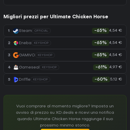
Migliori prezzi per Ultimate Chicken Horse
4,54 €
1
Steam
-65%
OFFICIAL
4,54 €
2
Eneba
-65%
KEYSHOP
4,54 €
3
GAMIVO
-65%
KEYSHOP
4,97 €
4
Gameseal
-61%
KEYSHOP
5,12 €
5
Driffle
-60%
KEYSHOP
Vuoi comprare al momento migliore? Imposta un
avviso di prezzo su XD.deals e ricevi una notifica
quando Ultimate Chicken Horse raggiunge il suo
prossimo minimo storico.