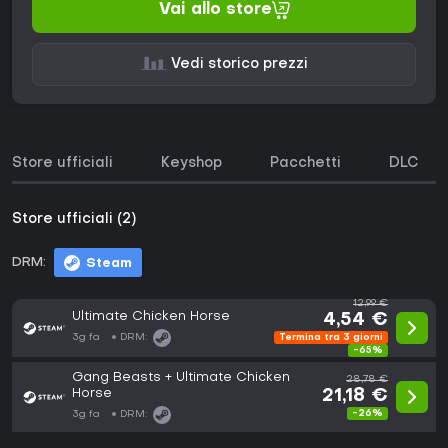
Vai allo store
Vedi storico prezzi
Store ufficiali
Keyshop
Pacchetti
DLC
Store ufficiali (2)
DRM:
Steam
12,99 €
Ultimate Chicken Horse
4,54 €
3g fa
DRM:
Termina tra 3 giorni
-65%
Gang Beasts + Ultimate Chicken
28,78 €
Horse
21,18 €
-26%
3g fa
DRM: