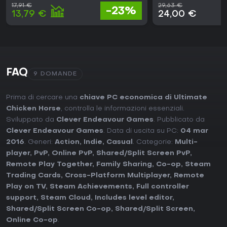
17,91 €
29,63 €
-23%
13,79 €
24,00 €
FAQ
9 DOMANDE
Prima di cercare una
chiave PC economica di Ultimate
Chicken Horse
, controlla le informazioni essenziali.
Sviluppato da
Clever Endeavour Games
. Pubblicato da
Clever Endeavour Games
. Data di uscita su PC:
04 mar
2016
. Generi:
Action
,
Indie
,
Casual
. Categorie:
Multi-
player
,
PvP
,
Online PvP
,
Shared/Split Screen PvP
,
Remote Play Together
,
Family Sharing
,
Co-op
,
Steam
Trading Cards
,
Cross-Platform Multiplayer
,
Remote
Play on TV
,
Steam Achievements
,
Full controller
support
,
Steam Cloud
,
Includes level editor
,
Shared/Split Screen Co-op
,
Shared/Split Screen
,
Online Co-op
.