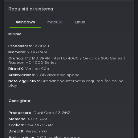
per l'intrattenimento di gruppo, con Metascore 80 e user
Requisiti di sistema
score 7.9 su Metacritic dalle recensioni Switch. Critici e utenti
ne lodano la miscela di creatività, sabotaggio e platforming
che resta fresca nel multiplayer, specie con 2-4 amici o
Windows
macOS
Linux
familiari.
Minimo:
Tuttavia, da soli convince meno, con contenuti limitati fuori
dal multiplayer, e alcuni criticano UI goffa o sblocchi noiosi.
Processore:
1.5GHZ +
Se ami i party game che scatenano risate e rivalità con
Memoria:
2 GB RAM
building e competizione in tempo reale, offre valore
Grafica:
512 MB VRAM Intel HD 4000 / GeForce 200 Series /
duraturo grazie a meccaniche replayable e feature
Radeon HD 4000 Series
community. Per chi cerca single-player puro, potrebbe non
DirectX:
Version 9.0c
bastare.
Archiviazione:
2 GB available space
Note aggiuntive:
Broadband internet is required for online
play.
Consigliato:
Processore:
Dual Core 2.3 GHZ
Memoria:
4 GB RAM
Grafica:
1024 MB VRAM
DirectX:
Version 9.0
Archiviazione:
2 GB available space