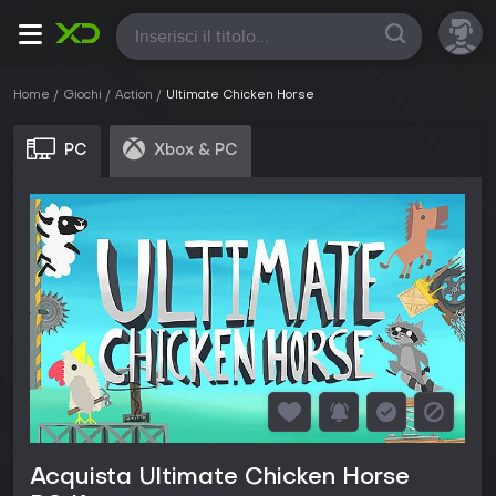
Tutte
Home
Giochi
Action
Ultimate Chicken Horse
PC
Xbox & PC
Acquista Ultimate Chicken Horse