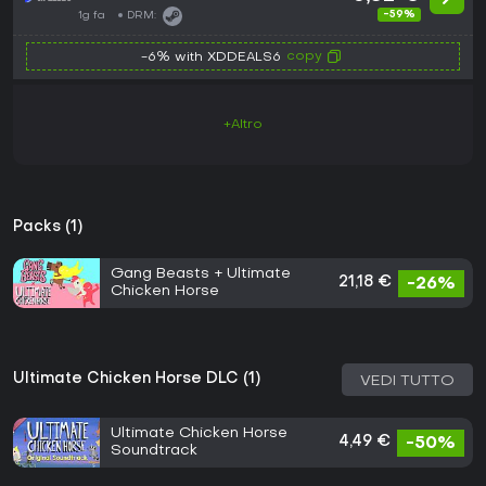
Key
-59%
1g fa
DRM:
copy
-6% with XDDEALS6
+Altro
Packs (1)
Gang Beasts + Ultimate
21,18 €
-26%
Chicken Horse
Ultimate Chicken Horse DLC (1)
VEDI TUTTO
Ultimate Chicken Horse
4,49 €
-50%
Soundtrack