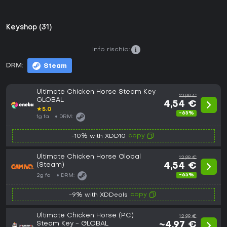
Keyshop (31)
Info rischio:
DRM:
Steam
Ultimate Chicken Horse Steam Key
12,99 €
GLOBAL
4,54 €
★
5.0
-65%
1g fa
DRM:
copy
-10% with XDD10
Ultimate Chicken Horse Global
12,99 €
(Steam)
4,54 €
-65%
2g fa
DRM:
copy
-9% with XDDeals
Ultimate Chicken Horse (PC)
12,99 €
Steam Key - GLOBAL
~4,97 €