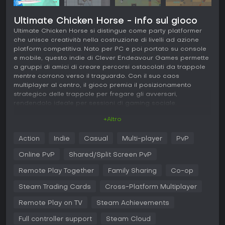
Ultimate Chicken Horse - info sul gioco
Ultimate Chicken Horse si distingue come party platformer
che unisce creatività nella costruzione di livelli ad azione
platform competitiva. Nato per PC e poi portato su console
e mobile, questo indie di Clever Endeavour Games permette
a gruppi di amici di creare percorsi ostacolati da trappole
mentre corrono verso il traguardo. Con il suo caos
multiplayer al centro, il gioco premia il posizionamento
strategico delle trappole per fregare gli avversari,
rendendolo ideale per sessioni di gaming sociale.
+Altro
Gameplay
In Ultimate Chicken Horse, il cuore del gameplay è la
Action
Indie
Casual
Multi-player
PvP
costruzione collaborativa ma competitiva dei livelli. I
giocatori si alternano ad aggiungere blocchi e trappole su
Online PvP
Shared/Split Screen PvP
uno stage condiviso - come seghe rotanti, pozze di miele o
lanciapuck - per creare un percorso facile per sé ma
Remote Play Together
Family Sharing
Co-op
infernale per gli altri. Terminata la fase di editing, tutti
Steam Trading Cards
Cross-Platform Multiplayer
provano a superarlo con salti, scivolate sui muri e schivate.
Raggiungere la fine mentre i rivali falliscono dà punti,
Remote Play on TV
Steam Achievements
premiando sabotaggi furbi senza rendere il livello
impossibile.
Full controller support
Steam Cloud