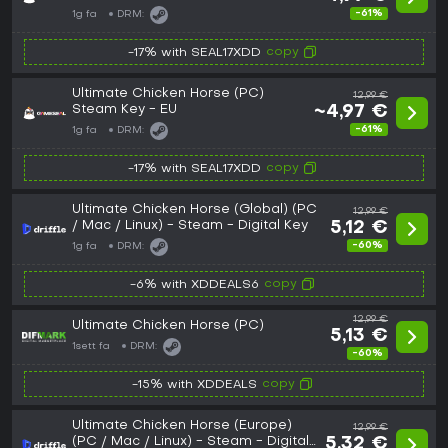
-61%
1g fa
DRM:
copy
-17% with SEAL17XDD
Ultimate Chicken Horse (PC)
12,99 €
Steam Key - EU
~4,97 €
-61%
1g fa
DRM:
copy
-17% with SEAL17XDD
Ultimate Chicken Horse (Global) (PC
12,99 €
/ Mac / Linux) - Steam - Digital Key
5,12 €
-60%
1g fa
DRM:
copy
-6% with XDDEALS6
12,99 €
Ultimate Chicken Horse (PC)
5,13 €
1sett fa
DRM:
-60%
copy
-15% with XDDEALS
Ultimate Chicken Horse (Europe)
12,99 €
(PC / Mac / Linux) - Steam - Digital
5,32 €