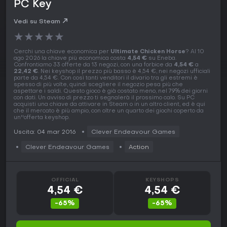
PC Key
Vedi su Steam
★
★
★
★
★
Cerchi una chiave economica per
Ultimate Chicken Horse
? Al 10
ago 2026 la chiave più economica costa
4,54 €
su Eneba.
Confrontiamo 33 offerte da 13 negozi, con una forbice da
4,54 €
a
22,42 €
. Nei keyshop il prezzo più basso è 4,54 €, nei negozi ufficiali
parte da 4,54 €. Con così tanti venditori il divario tra gli estremi è
spesso di più volte, quindi scegliere il negozio pesa più che
aspettare i saldi. Questo gioco è già costato meno, nel 79% dei giorni
con dati. Un avviso di prezzo ti segnalerà il prossimo calo. Su PC
acquisti una chiave da attivare in Steam o in un altro client, ed è qui
che il mercato è più ampio, con oltre un quarto dei giochi coperto da
un''offerta keyshop.
Uscita: 04 mar 2016
Clever Endeavour Games
Clever Endeavour Games
Action
OFFICIAL
KEYSHOPS
4,54 €
4,54 €
-65%
-65%