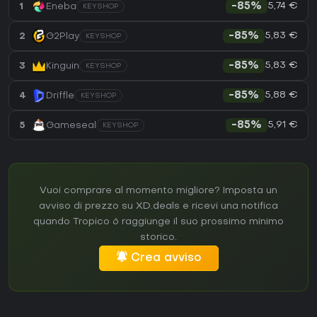
5,74 €
1
Eneba
-85%
KEYSHOP
5,83 €
2
G2Play
-85%
KEYSHOP
5,83 €
3
Kinguin
-85%
KEYSHOP
5,88 €
4
Driffle
-85%
KEYSHOP
5,91 €
5
Gameseal
-85%
KEYSHOP
Vuoi comprare al momento migliore? Imposta un
avviso di prezzo su XD.deals e ricevi una notifica
quando Tropico 6 raggiunge il suo prossimo minimo
storico.
Crea avviso