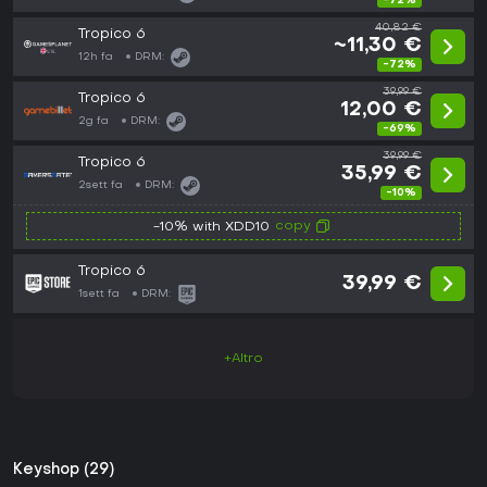
-72%
40,82 €
Tropico 6
~11,30 €
12h fa
DRM:
-72%
39,99 €
Tropico 6
12,00 €
2g fa
DRM:
-69%
39,99 €
Tropico 6
35,99 €
2sett fa
DRM:
-10%
copy
-10% with XDD10
Tropico 6
39,99 €
1sett fa
DRM:
+Altro
Keyshop (29)