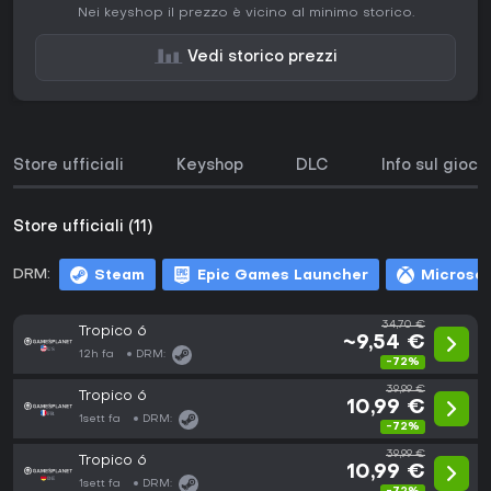
Nei keyshop il prezzo è vicino al minimo storico.
Vedi storico prezzi
Store ufficiali
Keyshop
DLC
Info sul gioco
Store ufficiali (11)
DRM:
Steam
Epic Games Launcher
Microsof
34,70 €
Tropico 6
~9,54 €
12h fa
DRM:
-72%
39,99 €
Tropico 6
10,99 €
1sett fa
DRM:
-72%
39,99 €
Tropico 6
10,99 €
1sett fa
DRM: