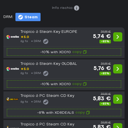
Info rischio:
DRM:
Steam
Tropico 6 Steam Key EUROPE
39,99 €
5,74 €
★
5.0
6g fa
DRM:
-85%
copy
-10% with XDD10
Tropico 6 Steam Key GLOBAL
39,99 €
5,76 €
★
5.0
6g fa
DRM:
-85%
copy
-10% with XDD10
39,99 €
Tropico 6 PC Steam CD Key
5,83 €
6g fa
DRM:
-85%
copy
-8% with XD8DEALS
39,99 €
Tropico 6 PC Steam CD Key
5,83 €