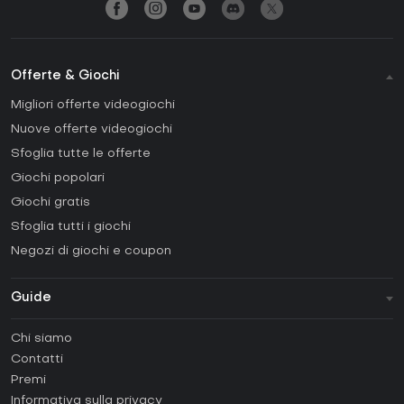
Offerte & Giochi
Migliori offerte videogiochi
Nuove offerte videogiochi
Sfoglia tutte le offerte
Giochi popolari
Giochi gratis
Sfoglia tutti i giochi
Negozi di giochi e coupon
Guide
FAQ
Chi siamo
Guide e tutorial
Contatti
Come attivare una Steam CD Key?
Premi
Come attivare una Epic Games CD Key?
Informativa sulla privacy