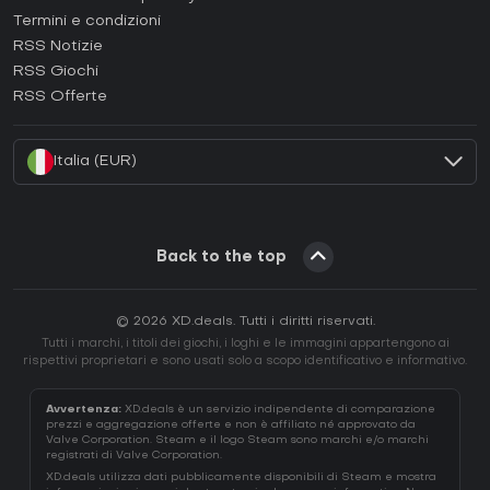
Termini e condizioni
Come attivare una GOG CD Key?
RSS Notizie
Come attivare una Ubisoft Connect CD Key?
RSS Giochi
Come attivare una EA App CD Key?
RSS Offerte
Come attivare una Battle.net CD Key?
Italia (EUR)
Back to the top
© 2026 XD.deals. Tutti i diritti riservati.
Tutti i marchi, i titoli dei giochi, i loghi e le immagini appartengono ai
rispettivi proprietari e sono usati solo a scopo identificativo e informativo.
Avvertenza:
XD.deals è un servizio indipendente di comparazione
prezzi e aggregazione offerte e non è affiliato né approvato da
Valve Corporation. Steam e il logo Steam sono marchi e/o marchi
registrati di Valve Corporation.
XD.deals utilizza dati pubblicamente disponibili di Steam e mostra