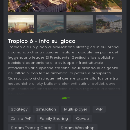
Tropico 6 - info sul gioco
Tropico 6 è un gioco di simulazione strategica in cui prendi
il comando di una nazione insulare tropicale nei panni del
leggendario leader El Presidente. Gestisci sfide politiche,
decisioni economiche e lo sviluppo infrastrutturale
attraverso varie epoche storiche, equilibrando le esigenze
dei cittadini con le tue ambizioni di potere e prosperità.
Questo titolo si distingue nel genere grazie alla fusione tra
meccaniche di city builder e elementi satirici politici, dove
ogni scelta influenza la stabilità del tuo regime e la crescita
dell'isola.
+Altro
Gameplay
Strategy
Simulation
Multi-player
PvP
In Tropico 6, l'esperienza ruota attorno alla costruzione e
gestione di un arcipelago di isole, una novità per la serie.
Online PvP
Family Sharing
Co-op
Inizi sviluppando infrastrutture di base come alloggi, fattorie
e industrie per sostenere popolazione ed economia. Man
Steam Trading Cards
Steam Workshop