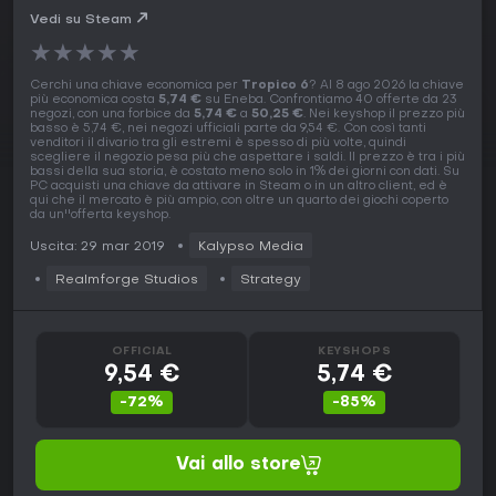
Vedi su Steam
★
★
★
★
★
Cerchi una chiave economica per
Tropico 6
? Al 8 ago 2026 la chiave
più economica costa
5,74 €
su Eneba. Confrontiamo 40 offerte da 23
negozi, con una forbice da
5,74 €
a
50,25 €
. Nei keyshop il prezzo più
basso è 5,74 €, nei negozi ufficiali parte da 9,54 €. Con così tanti
venditori il divario tra gli estremi è spesso di più volte, quindi
scegliere il negozio pesa più che aspettare i saldi. Il prezzo è tra i più
bassi della sua storia, è costato meno solo in 1% dei giorni con dati. Su
PC acquisti una chiave da attivare in Steam o in un altro client, ed è
qui che il mercato è più ampio, con oltre un quarto dei giochi coperto
da un''offerta keyshop.
Uscita: 29 mar 2019
Kalypso Media
Realmforge Studios
Strategy
OFFICIAL
KEYSHOPS
9,54 €
5,74 €
-72%
-85%
Vai allo store