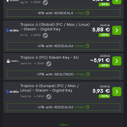
6g fa
DRM:
-85%
copy
-8% with XD8DEALS
Tropico 6 (Global) (PC / Mac / Linux)
39,99 €
- Steam - Digital Key
5,88 €
-85%
6h fa
DRM:
copy
-6% with XDDEALS6
39,99 €
Tropico 6 (PC) Steam Key - EU
~5,91 €
1sett fa
DRM:
-85%
copy
-17% with SEAL17XDD
Tropico 6 (Europe) (PC / Mac /
39,99 €
Linux) - Steam - Digital Key
5,93 €
-85%
1sett fa
DRM:
copy
-6% with XDDEALS6
+Altro