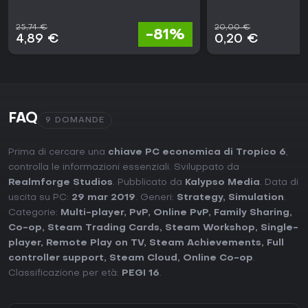
25,74 €
20,00 €
-81%
4,89 €
0,20 €
FAQ
9 DOMANDE
Prima di cercare una
chiave PC economica di Tropico 6
,
controlla le informazioni essenziali. Sviluppato da
Realmforge Studios
. Pubblicato da
Kalypso Media
. Data di
uscita su PC:
29 mar 2019
. Generi:
Strategy
,
Simulation
.
Categorie:
Multi-player
,
PvP
,
Online PvP
,
Family Sharing
,
Co-op
,
Steam Trading Cards
,
Steam Workshop
,
Single-
player
,
Remote Play on TV
,
Steam Achievements
,
Full
controller support
,
Steam Cloud
,
Online Co-op
.
Classificazione per età:
PEGI 16
.