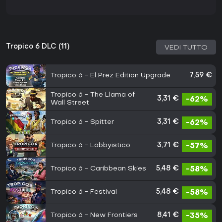
Tropico 6 DLC (11)
VEDI TUTTO
Tropico 6 - El Prez Edition Upgrade
7,59 €
Tropico 6 - The Llama of
3,31 €
-62%
Wall Street
Tropico 6 - Spitter
3,31 €
-62%
Tropico 6 - Lobbyistico
3,71 €
-57%
Tropico 6 - Caribbean Skies
5,48 €
-58%
Tropico 6 - Festival
5,48 €
-58%
Tropico 6 - New Frontiers
8,41 €
-35%