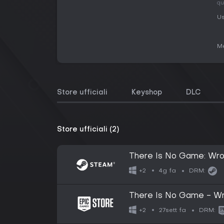
qu
Us
Me
Store ufficiali
Keyshop
DLC
Store ufficiali (2)
There Is No Game: Wr
4g fa
+2
DRM:
There Is No Game - W
27sett fa
+2
DRM: