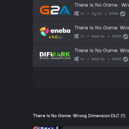
There Is No Game : Wr
GLOBAL
3g fa
+2
DRM:
There Is No Game: Wr
1sett fa
+2
DRM:
★
5.0
(2)
There Is No Game: Wro
1sett fa
+2
DRM:
There Is No Game: Wrong Dimension DLC (1)