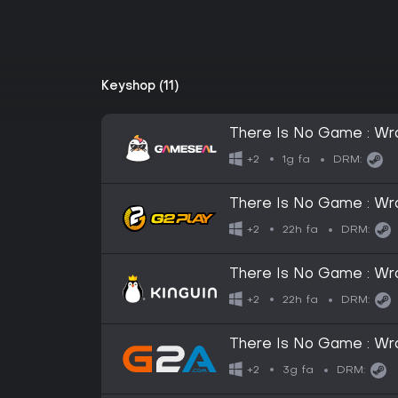
Keyshop (11)
There Is No Game : Wr
GLOBAL
1g fa
+2
DRM:
There Is No Game : W
Altergift
22h fa
+2
DRM:
There Is No Game : W
Altergift
22h fa
+2
DRM:
There Is No Game : Wr
EUROPE
3g fa
+2
DRM: