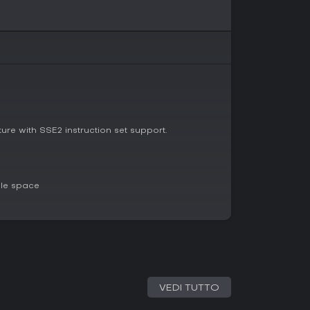
design
sitive su piattaforme come Steam, dove il 97%
, e un punteggio Metacritic di 89, il gioco brilla
ensioni recenti mantengono un 95% di positivi,
. Ideale per chi ama avventure puzzle
e preferite titoli brevi a quelli epici. Se i point-
ttirano, è una scelta azzeccata, anche se non fa
 profonda.
ure with SSE2 instruction set support.
le space
VEDI TUTTO