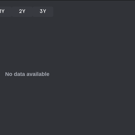
1Y
2Y
3Y