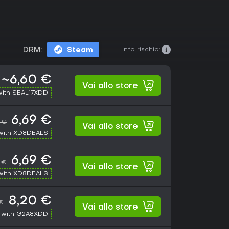
Info rischio:
DRM:
Steam
~6,60 €
Vai allo store
with SEAL17XDD
6,69 €
9 €
Vai allo store
with XD8DEALS
6,69 €
9 €
Vai allo store
with XD8DEALS
8,20 €
 €
Vai allo store
 with G2A8XDD