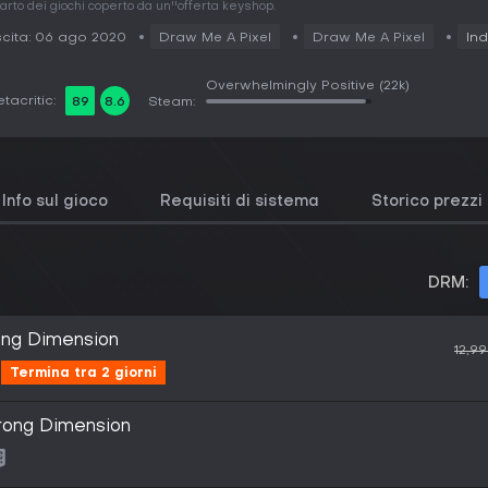
arto dei giochi coperto da un''offerta keyshop.
cita: 06 ago 2020
Draw Me A Pixel
Draw Me A Pixel
Ind
Overwhelmingly Positive
(22k)
tacritic:
89
8.6
Steam:
Info sul gioco
Requisiti di sistema
Storico prezzi
DRM:
ong Dimension
12,9
Termina tra 2 giorni
rong Dimension