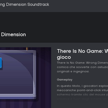
ng Dimension Soundtrack
 Dimension
There Is No Game: W
gioco
There Is No Game: Wrong Dimensi
comica che sovverte con astuzia 
originali e ingegnosi.
Gameplay
In questo titolo, i giocatori esp
meccaniche point-and-click intuiti
schermo tramite clic del mouse p
creative e fuori dagli schemi. U
gli enigmi bloccano il progress
frustrazioni. La grafica propone