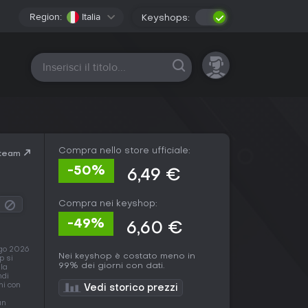
Region:
Italia
Keyshops:
Tutte le piattaforme
Compra nello store ufficiale:
Steam
-50%
6,49 €
Compra nei keyshop:
-49%
6,60 €
ago 2026
Nei keyshop è costato meno in
p si
99% dei giorni con dati.
lla
ndi
ni con
Vedi storico prezzi
a
un