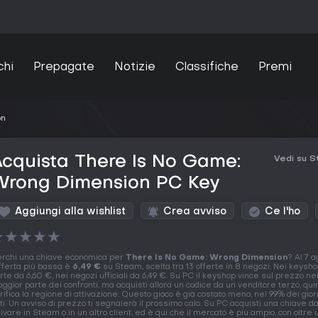
chi
Prepagate
Notizie
Classifiche
Premi
on
cquista There Is No Game:
Vedi su 
Wrong Dimension PC Key
Aggiungi alla wishlist
Crea avviso
Ce l'ho
★
★
★
★
★
rchi una chiave economica per
There Is No Game: Wrong Dimension
? Al 7 
offerta più bassa è
6,49 €
su Steam, scelta tra 13 offerte in 8 negozi. Nei keysho
rte da 6,60 €, nei negozi ufficiali da 6,49 €. Su PC il keyshop vince sul prezzo ne
ggior parte dei confronti, ma acquisti allora un codice da un venditore terzo, qui
rifica la regione di attivazione. Questo gioco è già costato meno, nel 99% dei gior
ti. Un avviso di prezzo ti segnalerà il prossimo calo. Su PC acquisti una chiave d
tivare in Steam o in un altro client, ed è qui che il mercato è più ampio, con oltre 