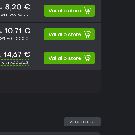
8,20 €
 €
Vai allo store
 with G2A8XDD
10,71 €
€
Vai allo store
10% with XDD10
14,67 €
€
Vai allo store
 with XDDEALS
VEDI TUTTO