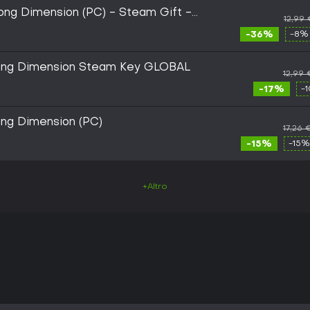
ong Dimension (PC) - Steam Gift -
12,99
-36%
-8%
ong Dimension Steam Key GLOBAL
12,99 
-17%
-
ng Dimension (PC)
17,26 
-15%
-15%
+Altro