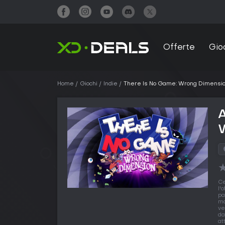
Offerte
Gio
Home
Giochi
Indie
There Is No Game: Wrong Dimensi
A
Ce
l'
pa
ma
ve
da
at