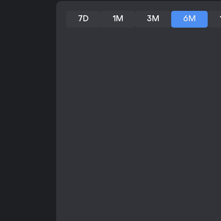
7D
1M
3M
6M