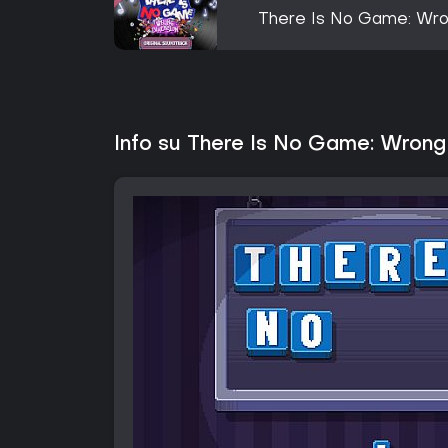
There Is No Game: Wro
Info su There Is No Game: Wrong