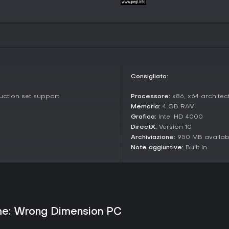
Bug intenzionali parte del 
Vale la pena giocarci?
Con un rating Overwhelmingly Po
delle 23.147 recensioni lo acclama
per spirito e originalità. Le rec
confermando un appeal duraturo
intelligenti e umoristiche, specie s
Consigliato:
and-click con elementi meta vi a
per chi cerca action o strategia
uction set support.
Processore:
x86, x64 architect
Memoria:
4 GB RAM
Grafica:
Intel HD 4000
DirectX:
Version 10
Archiviazione:
950 MB availab
Note aggiuntive:
Built In
ame: Wrong Dimension PC