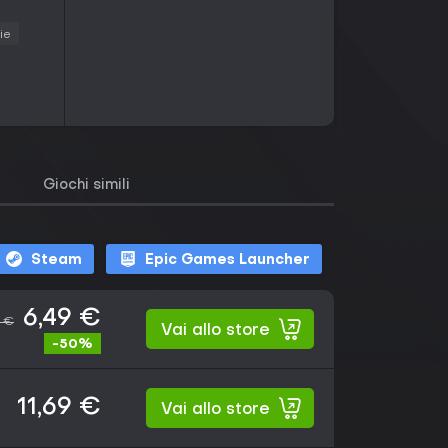
ie
Giochi simili
Steam
Epic Games Launcher
6,49 €
9 €
Vai allo store
-50%
11,69 €
Vai allo store