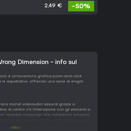
-50%
2,49 €
rong Dimension - info sul
on è un'avventura grafica point-and-click
le aspettative, offrendo una serie di enigmi
lorano mondi videoludici assurdi grazie a
ve. Al centro c'è l'interazione con gli elementi a
er risolvere rompicapi che richiedono soluzioni
n sistema di suggerimenti integrato aiuta quando
o, garantendo un'esperienza fluida senza
+Altro
 un 3D piatto e pixelato, con un doppiaggio