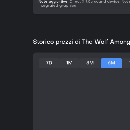
Note aggiuntive:
Direct X 9.0c sound device; Not
integrated graphics
Storico prezzi di The Wolf Amon
7D
1M
3M
6M