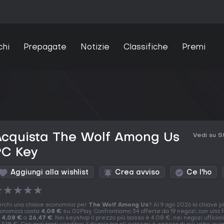
chi
Prepagate
Notizie
Classifiche
Premi
Acquista The Wolf Among Us
Vedi su 
PC Key
Aggiungi alla wishlist
Crea avviso
Ce l'ho
★
★
★
★
★
rchi una chiave economica per
The Wolf Among Us
? Al 9 ago 2026 la chiave p
onomica costa
4,08 €
su G2Play. Confrontiamo 34 offerte da 19 negozi, con una 
a
4,08 €
a
26,47 €
. Nei keyshop il prezzo più basso è 4,08 €, nei negozi ufficial