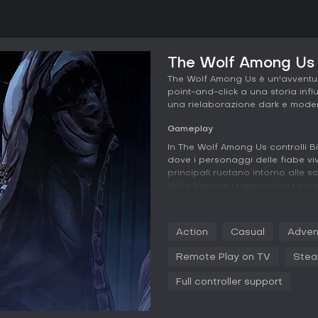
The Wolf Among Us -
The Wolf Among Us è un'avventu
point-and-click a una storia infl
una rielaborazione dark e moder
Gameplay
In The Wolf Among Us controlli B
dove i personaggi delle fiabe vi
principali ruotano intorno alle 
della trama e i rapporti tra i pe
sequenze d'azione, con pressioni
inseguimenti. L'esplorazione cons
raccogliere indizi, intrecciati a e
Action
Casual
Adven
sistema del gioco punta sul tempi
può cambiare radicalmente gli esi
Remote Play on TV
Stea
Le sequenze di combattimento si 
Full controller support
picchi di adrenalina in un'esperi
trame ramificate danno peso real
episodi, influenzando alleanze e