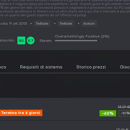
 5,18 €. Con così tanti venditori il divario tra gli estremi è spesso di più volte, qui
egliere il negozio pesa più che aspettare i saldi. Questo gioco è già costato men
% dei giorni con dati. Un avviso di prezzo ti segnalerà il prossimo calo. Su PC acq
a chiave da attivare in Steam o in un altro client, ed è qui che il mercato è più a
tre un quarto dei giochi coperto da un''offerta keyshop.
cita: 11 ott 2013
Telltale
Telltale
Action
Overwhelmingly Positive
(29k)
tacritic:
80
8.7
Steam:
ioco
Requisiti di sistema
Storico prezzi
Gioch
13,01 
Termina tra 6 giorni
-60%
-10%
13,01 €