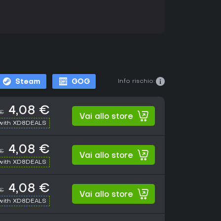
Info rischio:
Steam
GOG
4,08 €
 €
Vai allo store
with XD8DEALS
4,08 €
 €
Vai allo store
with XD8DEALS
4,08 €
 €
Vai allo store
with XD8DEALS