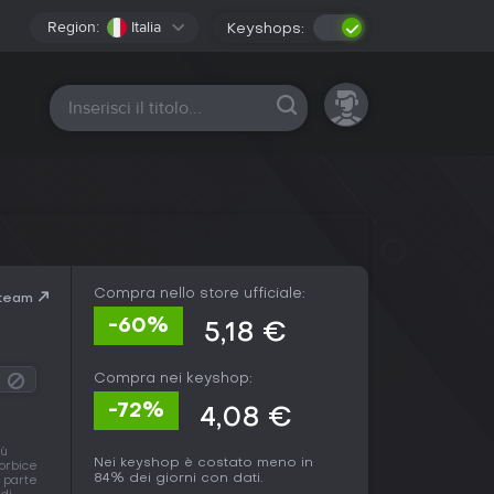
Region:
Italia
Keyshops:
Tutte le piattaforme
Compra nello store ufficiale:
Steam
-60%
5,18 €
Compra nei keyshop:
-72%
4,08 €
iù
Nei keyshop è costato meno in
forbice
84% dei giorni con dati.
i parte