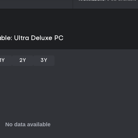
raccogliere elogi per la sua nar
ama avventure single-player pro
durata breve e l'assenza di azi
gameplay tradizionale. Se i colpi d
resta una scelta solida nel 2026
continui ma con tutto il suo fasci
able: Ultra Deluxe PC
1Y
2Y
3Y