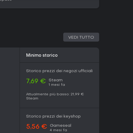
razione ingegnosa e l'umorismo. Ideale per chi
vocatorie con elementi meta, anche se la
one potrebbero non convincere chi cerca
i scena narrativi e i finali rigiocabili ti attirano,
, disponibile su varie piattaforme senza update
no intatto.
VEDI TUTTO
Minimo storico
Storico prezzi dei negozi ufficiali
Steam
7,69 €
1 mesi fa
Attualmente più basso:
21,99 €
Steam
Storico prezzi dei keyshop
Gameseal
5,56 €
4 mesi fa