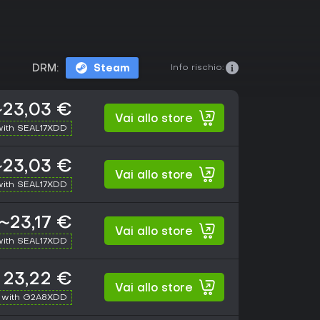
Info rischio:
DRM:
Steam
~23,03 €
Vai allo store
with SEAL17XDD
~23,03 €
Vai allo store
with SEAL17XDD
~23,17 €
Vai allo store
with SEAL17XDD
23,22 €
Vai allo store
 with G2A8XDD