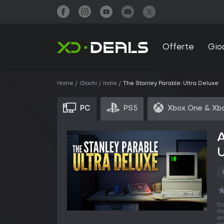
Offerte
Gio
Home
Giochi
Indie
The Stanley Parable: Ultra Deluxe
PC
PS5
Xbox One & Xbo
A
U
Do
mo
ar