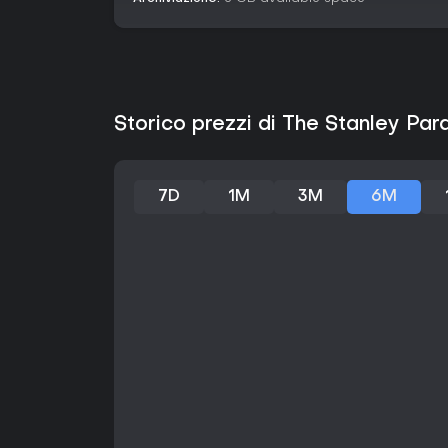
Storico prezzi di The Stanley Par
7D
1M
3M
6M