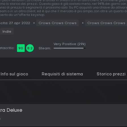
n pochi venditori. La chiave si attiva in Steam o in un altro client, e conviene gua
ima lo storico dei prezzi. Questo gioco è già costato meno, nel 94% dei giorni con 
viso di prezzo ti segnalerà il prossimo calo. Su PC acquisti una chiave da attivar
eam o in un altro client, ed è qui che il mercato è più ampio, con oltre un quarto d
perto da un''offerta keyshop.
cita: 27 apr 2022
Crows Crows Crows
Crows Crows Crows
Indie
Very Positive
(29k)
tacritic:
90
8.2
Steam:
Info sul gioco
Requisiti di sistema
Storico prezzi
tra Deluxe