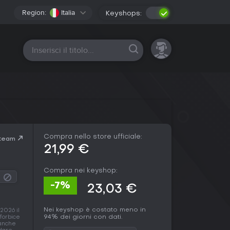
Region:
Italia
Keyshops:
Tutte le piattaforme
Compra nello store ufficiale:
Steam
21,99 €
Compra nei keyshop:
-7%
23,03 €
Nei keyshop è costato meno in
2026 il
94% dei giorni con dati.
 forbice
 anche