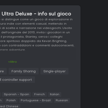
 Ultra Deluxe - info sul gioco
e si distingue come un gioco di esplorazione in
ra indie con elementi casual, mettendo in
i di scelta e narrazione nei videogiochi. Uscito
ll'originale del 2013, invita i giocatori in un
il protagonista, Stanley, cerca i colleghi
ore spiritoso doppiato da Kevan Brighting,
ive con contraddizioni e commenti autoconscenti,
enere adventure.
+Altro
in prima persona, controlli Stanley mentre si
oto, interagendo con porte, pulsanti e altri
re
Family Sharing
Single-player
oria. Le meccaniche principali ruotano intorno
sso sovverte o deride, generando un ciclo di
ll controller support
 inaspettate. Il gioco infrange le regole
ocatori in loop o portando a finali improvvisi,
ssioni filosofiche e umorismo. Opzioni di
Spanish - Spain
French
Italian
nici e avvisi sui contenuti migliorano
 grafici lo rendono nitido su hardware moderno.
n
Polish
Portuguese - Brazil
Russian
fied Chinese
orare percorsi diversi, con il gioco che reagisce