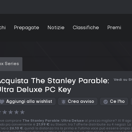
chi
Prepagate
Notizie
Classifiche
Premi
x Series
cquista The Stanley Parable:
Vedi su 
ltra Deluxe PC Key
Aggiungi alla wishlist
Crea avviso
Ce l'ho
★
★
★
★
★
ve comprare
The Stanley Parable: Ultra Deluxe
al prezzo migliore? Al 8 ago 
do più conveniente è
21,99 €
su Steam, tra 7 offerte distribuite su 4 negozi. La
riva a
26,10 €
, quindi la distanza tra la prima e l'ultima voce può essere ampia