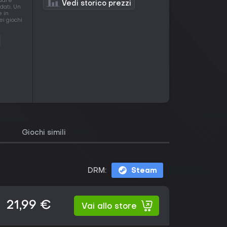
rdare
Vedi storico prezzi
dati. Un
e in
ei giochi
Giochi simili
DRM:
Steam
21,99 €
Vai allo store