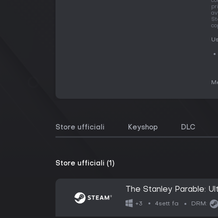
co
pr
av
St
co
Us
Me
Store ufficiali
Keyshop
DLC
Store ufficiali (1)
The Stanley Parable: Ul
4sett fa
+3
DRM: