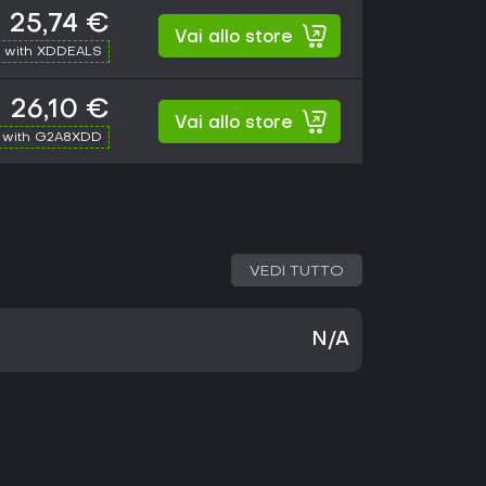
25,74 €
Vai allo store
 with XDDEALS
26,10 €
Vai allo store
 with G2A8XDD
VEDI TUTTO
N/A