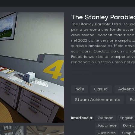
The Stanley Parable:
The Stanley Parable: Ultra Delux
prima persona che fonde avventu
discussione i concetti tradizional
nel 2022 come versione ampliata de
surreale ambiente d'ufficio dove 
scomparsi. Guidato da un narrat
l'esperienza ribalta le aspettat
rendendolo un titolo unico nel g
Gameplay
In questo gioco di esplorazione 
muove in un edificio d'ufficio vu
Indie
Casual
Adventu
oggetti che fanno avanzare la st
alle scelte che il narratore spe
Steam Achievements
Fu
decisioni seguito da conseguenze
convenzionali, intrappolando i gi
con la narrazione che offre rifle
Interfaccia:
German
English
accessibilità come modalità dalto
l'esperienza, mentre gli upgrade
Japanese
Korea
Ukrainian
Simpli
La rigiocabilità deriva dall'espl