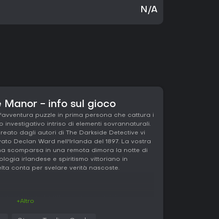
N/A
 Manor - info sul gioco
avventura puzzle in prima persona che cattura i
 investigativo intriso di elementi sovrannaturali.
creato dagli autori di The Darkside Detective vi
vato Declan Ward nell'Irlanda del 1897. La vostra
na scomparsa in una remota dimora la notte di
ologia irlandese e spiritismo vittoriano in
ta conta per svelare verità nascoste.
l gameplay ruota attorno a meccaniche
+Altro
i, raccogliete indizi e annotate prove nel vostro
eclan Ward, esplorate i corridoi della dimora