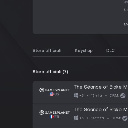
qu
Us
Me
Store ufficiali
Keyshop
DLC
Store ufficiali (7)
The Séance of Blake M
13h fa
+3
DRM:
The Séance of Blake M
1sett fa
+3
DRM: