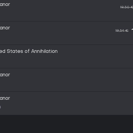
anor
19,50 
anor
19,54 €
ed States of Annihilation
anor
anor