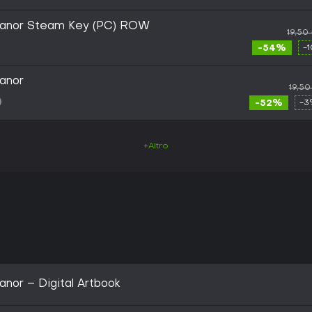
Manor Steam Key (PC) ROW
19,50
-54%
-
anor
19,50
-52%
-3
+Altro
nor – Digital Artbook