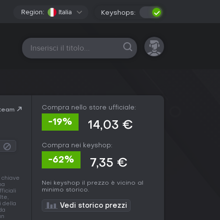
Region:
Italia
Keyshops:
Tutte le piattaforme
Compra nello store ufficiale:
Steam
-19%
14,03 €
Compra nei keyshop:
-62%
7,35 €
a chiave
Nei keyshop il prezzo è vicino al
na
minimo storico.
ficiali
lte,
i della
Vedi storico prezzi
 da
un