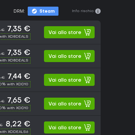
Info rischio:
DRM:
Steam
7,35 €
0 €
Vai allo store
with XD8DEALS
7,35 €
0 €
Vai allo store
with XD8DEALS
7,44 €
0 €
Vai allo store
10% with XDD10
7,65 €
0 €
Vai allo store
10% with XDD10
8,22 €
 €
Vai allo store
with XDDEALS6