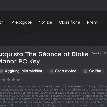
chi
Prepagate
Notizie
Classifiche
Premi
cquista The Séance of Blake
Vedi su 
Manor PC Key
Aggiungi alla wishlist
Crea avviso
Ce l'ho
★
★
★
★
★
rchi una chiave economica per
The Séance of Blake Manor
? Al 8 ago 2026 l
ù economica costa
7,35 €
su G2Play. Confrontiamo 24 offerte da 16 negozi, con u
rbice da
7,35 €
a
21,56 €
. Nei keyshop il prezzo più basso è 7,35 €, nei negozi uf
rte da 14,03 €. Con così tanti venditori il divario tra gli estremi è spesso di più vo
indi scegliere il negozio pesa più che aspettare i saldi. Il prezzo è tra i più bass
a storia, è costato meno solo in 5% dei giorni con dati. Su PC acquisti una chiave
tivare in Steam o in un altro client, ed è qui che il mercato è più ampio, con oltre 