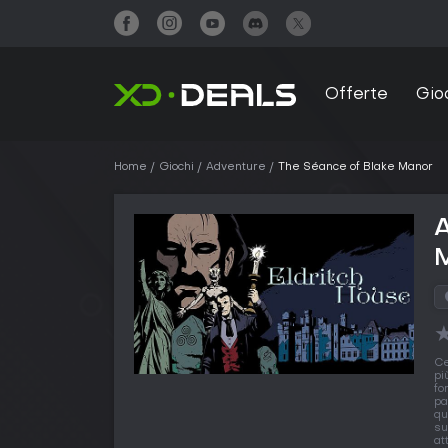
Offerte
Gio
Home
Giochi
Adventure
The Séance of Blake Manor
A
Ce
pi
fo
pa
qu
su
at