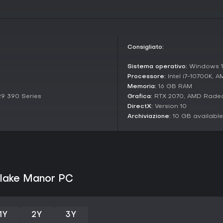
soddisfacenti, l'atmosfera cupa 
ad attirare fan delle avventure 
demo per i novizi. Se preferite d
viaggio focalizzato e immersivo 
Stato Attuale e Aggiornamenti
Consigliato:
All'inizio del 2026, The Séance 
Sistema operativo:
Windows 10
aggiornamenti importanti annuncia
l'inglese e mantiene feedback p
Processore:
Intel i7-10700K, 
Steam, dove gli utenti apprezzano
Memoria:
16 GB RAM
per chi cerca un mistero autoconc
9 390 Series
Grafica:
RTX 2070, AMD Rade
DirectX:
Version 10
Archiviazione:
10 GB availabl
 Blake Manor PC
1Y
2Y
3Y