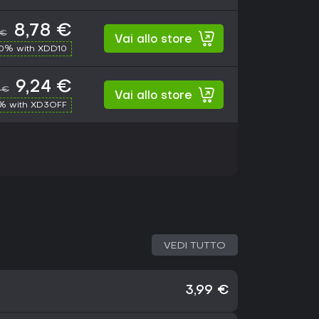
8,78 €
 €
Vai allo store
10% with XDD10
9,24 €
 €
Vai allo store
% with XD3OFF
VEDI TUTTO
3,99 €