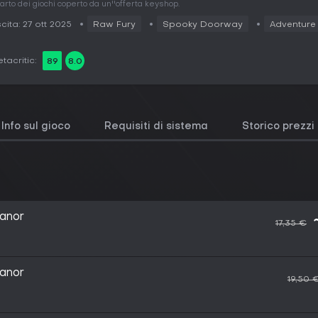
arto dei giochi coperto da un''offerta keyshop.
cita: 27 ott 2025
Raw Fury
Spooky Doorway
Adventure
tacritic:
89
8.0
Info sul gioco
Requisiti di sistema
Storico prezzi
anor
17,35 €
anor
19,50 