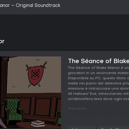
nor – Original Soundtrack
or
The Séance of Blake
The Séance of Blake Manor è un'
giocatori in un avvincente mistero
Disponibile su PC, questo titolo 
mette nei panni del detective pri
missione è rintracciare una don
All Hallows' Eve, intrecciando mit
un'atmosfera tesa dove ogni scel
Gameplay
In The Séance of Blake Manor, i
investigative: interrogate sospett
diario personale. Nei panni di D