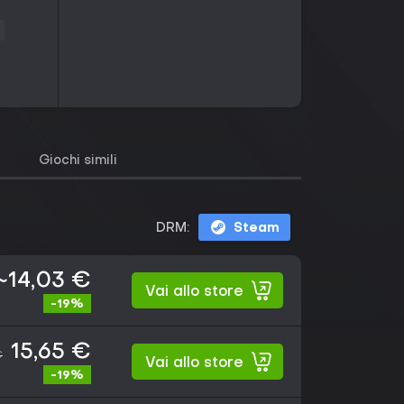
Giochi simili
DRM:
Steam
~14,03 €
Vai allo store
-19%
15,65 €
€
Vai allo store
-19%