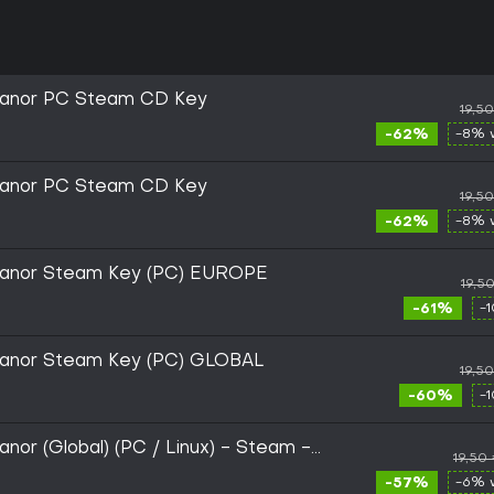
Manor PC Steam CD Key
19,5
-62%
-8% 
Manor PC Steam CD Key
19,5
-62%
-8% 
Manor Steam Key (PC) EUROPE
19,5
-61%
-
Manor Steam Key (PC) GLOBAL
19,5
-60%
-
nor (Global) (PC / Linux) - Steam -
19,50
-57%
-6% 