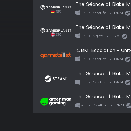
The Séance of Blake M
1sett fa
+3
DRM:
The Séance of Blake M
2g fa
+3
DRM:
ICBM: Escalation - Unit
1sett fa
+3
DRM:
The Séance of Blake M
1sett fa
+3
DRM:
The Séance of Blake M
3sett fa
+3
DRM: