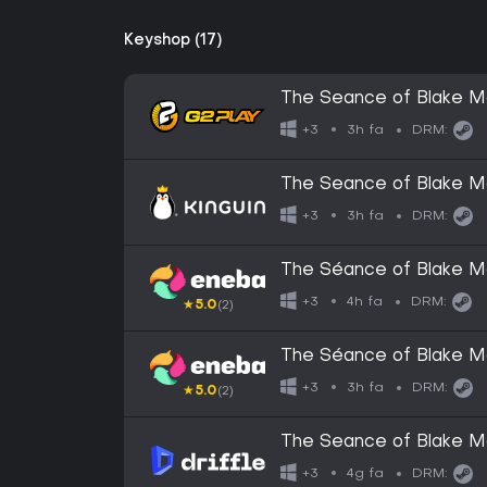
Keyshop (17)
The Seance of Blake 
3h fa
+3
DRM:
The Seance of Blake 
3h fa
+3
DRM:
The Séance of Blake 
4h fa
+3
DRM:
★
5.0
(2)
The Séance of Blake 
3h fa
+3
DRM:
★
5.0
(2)
The Seance of Blake Ma
Digital Key
4g fa
+3
DRM: