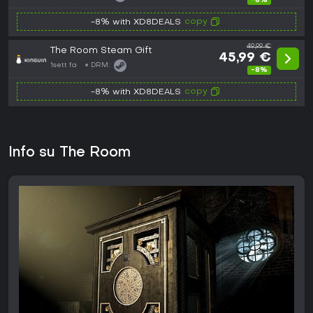
-8%
copy
-8% with XD8DEALS
49,99 €
The Room Steam Gift
45,99 €
1sett fa
DRM:
-8%
copy
-8% with XD8DEALS
Info su The Room