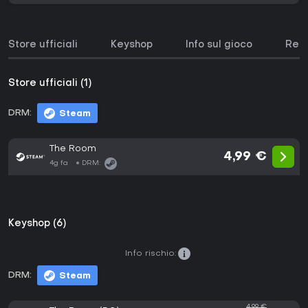
Store ufficiali
Keyshop
Info sul gioco
Requ
Store ufficiali (1)
DRM:
Steam
The Room
4,99 €
4g fa
DRM:
Keyshop (6)
Info rischio:
DRM:
Steam
4,99 €