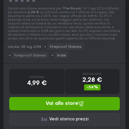
★
★
★
★
★
Cerchi una chiave economica per
The Room
? Al 7 ago 2026 l'offerta
più bassa è
2,28 €
su Difmark, scelta tra 7 offerte in 6 negozi. Nei
keyshop si parte da 2,28 €, nei negozi ufficiali da 4,99 €. Su PC il
keyshop vince sul prezzo nella maggior parte dei confronti, ma
acquisti allora un codice da un venditore terzo, quindi verifica la
regione di attivazione. Il prezzo è tra i più bassi della sua storia, è
costato meno solo in 22% dei giorni con dati. Su PC acquisti una chiave
da attivare in Steam o in un altro client, ed è qui che il mercato è più
ampio, con oltre un quarto dei giochi coperto da un''offerta keyshop.
Uscita: 28 lug 2014
Fireproof Games
Fireproof Games
Indie
KEYSHOPS
OFFICIAL
2,28 €
4,99 €
-54%
Vai allo store
Vedi storico prezzi