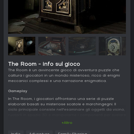
The Room - info sul gioco
The Room è un avvincente gioco di avventura puzzle che
cattura i giocatori in un mondo misterioso, ricco di enigmi
meccanici complessi e una narrazione enigmatica.
Gameplay
In The Room, i giocatori affrontano una serie di puzzle
elaborati basati su misteriose scatole e marchingegni. Il
ciclo principale consiste nell'esaminare gli oggetti da vicino,
ruotarli in spazio 3D e manipolarne i componenti per svelare
meccanismi nascosti. Uno strumento a lente d'ingrandimento
+Altro
permette di osservare prospettive alternative, rivelando
indizi e dettagli invisibili a occhio nudo. Ogni enigma si basa