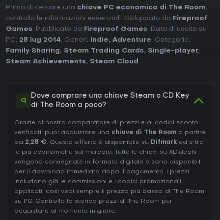
Prima di cercare una
chiave PC economica di The Room
,
controlla le informazioni essenziali. Sviluppato da
Fireproof
Games
. Pubblicato da
Fireproof Games
. Data di uscita su
PC:
28 lug 2014
. Generi:
Indie
,
Adventure
. Categorie:
Family Sharing
,
Steam Trading Cards
,
Single-player
,
Steam Achievements
,
Steam Cloud
.
Dove comprare una chiave Steam o CD Key
Q
di The Room a poco?
Grazie al nostro comparatore di prezzi e ai codici sconto
verificati, puoi acquistare una
chiave di The Room
a partire
da
2,28 €
. Questa offerta è disponibile su
Difmark
ed è tra
le più economiche sul mercato. Tutte le chiavi su XD.deals
vengono consegnate in formato digitale e sono disponibili
per il download immediato dopo il pagamento. I prezzi
includono già le commissioni e i codici promozionali
applicati, così vedi sempre il prezzo più basso di The Room
su
PC
. Controlla lo
storico prezzi di The Room
per
acquistare al momento migliore.