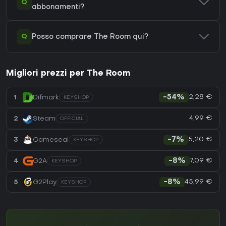
Q
abbonamenti?
Q
Posso comprare The Room qui?
Migliori prezzi per The Room
2,28 €
1
Difmark
-54%
KEYSHOP
4,99 €
2
Steam
OFFICIAL
5,20 €
3
Gameseal
-7%
KEYSHOP
7,09 €
4
G2A
-8%
KEYSHOP
45,99 €
5
G2Play
-8%
KEYSHOP