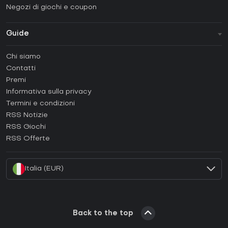
Negozi di giochi e coupon
Guide
FAQ
Chi siamo
Guide e tutorial
Contatti
Come attivare una Steam CD Key?
Premi
Come attivare una Epic Games CD Key?
Informativa sulla privacy
Termini e condizioni
Come attivare una GOG CD Key?
RSS Notizie
Come attivare una Ubisoft Connect CD Key?
RSS Giochi
Come attivare una EA App CD Key?
RSS Offerte
Come attivare una Battle.net CD Key?
Italia (EUR)
Back to the top