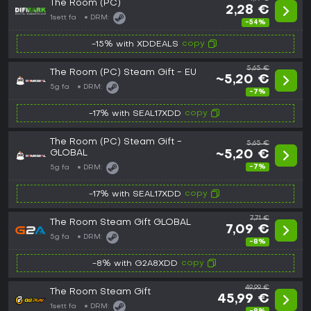
The Room (PC)
2,28 €
1sett fa
DRM:
-54%
copy
-15% with XDDEALS
5,65 €
The Room (PC) Steam Gift - EU
~5,20 €
5g fa
DRM:
-7%
copy
-17% with SEAL17XDD
The Room (PC) Steam Gift -
5,65 €
GLOBAL
~5,20 €
-7%
5g fa
DRM:
copy
-17% with SEAL17XDD
7,71 €
The Room Steam Gift GLOBAL
7,09 €
5g fa
DRM:
-8%
copy
-8% with G2A8XDD
49,99 €
The Room Steam Gift
45,99 €
1sett fa
DRM: