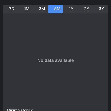
valore duraturo, specie al prezzo accessibile. Per i giocatori
casual o i novizi del genere è un ottimo ingresso, anche se
7D
1M
3M
6M
1Y
2Y
3Y
gli amanti dell'azione potrebbero trovarne il ritmo troppo
posato.
Minimo storico