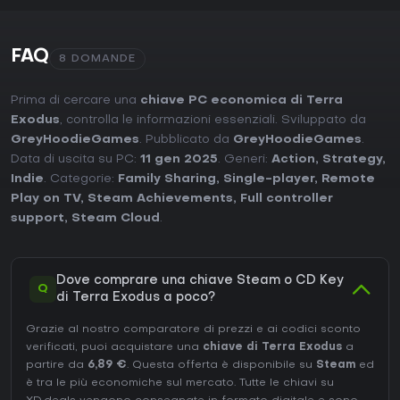
FAQ
8 DOMANDE
Prima di cercare una
chiave PC economica di Terra
Exodus
, controlla le informazioni essenziali. Sviluppato da
GreyHoodieGames
. Pubblicato da
GreyHoodieGames
.
Data di uscita su PC:
11 gen 2025
. Generi:
Action
,
Strategy
,
Indie
. Categorie:
Family Sharing
,
Single-player
,
Remote
Play on TV
,
Steam Achievements
,
Full controller
support
,
Steam Cloud
.
Dove comprare una chiave Steam o CD Key
Q
di Terra Exodus a poco?
Grazie al nostro comparatore di prezzi e ai codici sconto
verificati, puoi acquistare una
chiave di Terra Exodus
a
partire da
6,89 €
. Questa offerta è disponibile su
Steam
ed
è tra le più economiche sul mercato. Tutte le chiavi su