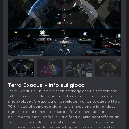
Terra Exodus - info sul gioco
Terra Exodus è un indie action strategy che unisce tattiche
in tempo reale a decisioni ad alto rischio in un contesto
single-player. Creato da un developer solitario, questo titolo
PC ti mette al comando durante un'invasione aliena, dove
ogni scelta influenza i disperati sforzi di evacuazione
dell'umanità. Con l'enfasi sulla difesa di città sopraffatte da
nemici implacabili, il gioco sfida i giocatori a reagire con
prontezza, gestendo risorse e truppe in scenari tattici tesi.