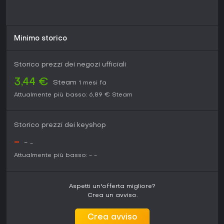
spawning e ritocchi UI.
Il gioco evolve ancora dopo il lancio, con patch nel 2025
che risolvono problemi segnalati dai giocatori, rendendolo
una scelta solida per chi cerca profondità strategica senza
Minimo storico
complessità eccessive. Se ti piacciono gli action strategy su
PC e non ti spiace un'esperienza single-player focalizzata,
vale la pena immergersi nell'ultima resistenza dell'umanità.
Storico prezzi dei negozi ufficiali
3,44 €
Steam
1 mesi fa
Attualmente più basso:
6,89 €
Steam
Storico prezzi dei keyshop
-
-
-
Attualmente più basso:
-
-
Aspetti un'offerta migliore?
Crea un avviso.
Crea avviso