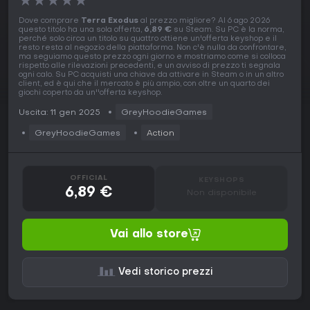
★
★
★
★
★
Dove comprare
Terra Exodus
al prezzo migliore? Al 6 ago 2026
questo titolo ha una sola offerta,
6,89 €
su Steam. Su PC è la norma,
perché solo circa un titolo su quattro ottiene un'offerta keyshop e il
resto resta al negozio della piattaforma. Non c'è nulla da confrontare,
ma seguiamo questo prezzo ogni giorno e mostriamo come si colloca
rispetto alle rilevazioni precedenti, e un avviso di prezzo ti segnala
ogni calo. Su PC acquisti una chiave da attivare in Steam o in un altro
client, ed è qui che il mercato è più ampio, con oltre un quarto dei
giochi coperto da un''offerta keyshop.
Uscita: 11 gen 2025
GreyHoodieGames
GreyHoodieGames
Action
OFFICIAL
KEYSHOPS
6,89 €
Non disponibile
Vai allo store
Vedi storico prezzi