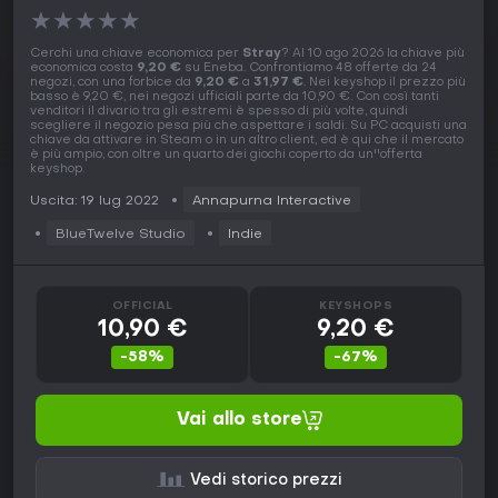
★
★
★
★
★
Cerchi una chiave economica per
Stray
? Al 10 ago 2026 la chiave più
economica costa
9,20 €
su Eneba. Confrontiamo 48 offerte da 24
negozi, con una forbice da
9,20 €
a
31,97 €
. Nei keyshop il prezzo più
basso è 9,20 €, nei negozi ufficiali parte da 10,90 €. Con così tanti
venditori il divario tra gli estremi è spesso di più volte, quindi
scegliere il negozio pesa più che aspettare i saldi. Su PC acquisti una
chiave da attivare in Steam o in un altro client, ed è qui che il mercato
è più ampio, con oltre un quarto dei giochi coperto da un''offerta
keyshop.
Uscita: 19 lug 2022
Annapurna Interactive
BlueTwelve Studio
Indie
OFFICIAL
KEYSHOPS
10,90 €
9,20 €
-58%
-67%
Vai allo store
Vedi storico prezzi