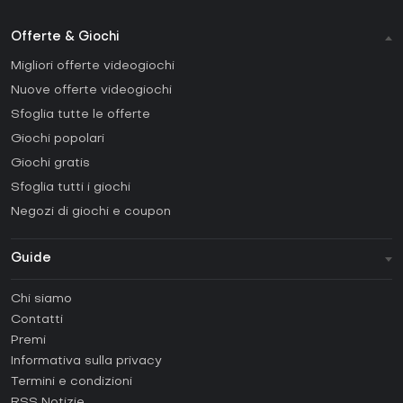
Offerte & Giochi
Migliori offerte videogiochi
Nuove offerte videogiochi
Sfoglia tutte le offerte
Giochi popolari
Giochi gratis
Sfoglia tutti i giochi
Negozi di giochi e coupon
Guide
FAQ
Chi siamo
Guide e tutorial
Contatti
Come attivare una Steam CD Key?
Premi
Come attivare una Epic Games CD Key?
Informativa sulla privacy
Termini e condizioni
Come attivare una GOG CD Key?
RSS Notizie