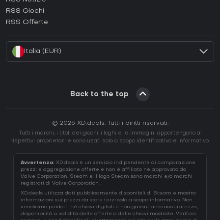
Come attivare una Ubisoft Connect CD Key?
RSS Giochi
Come attivare una EA App CD Key?
RSS Offerte
Come attivare una Battle.net CD Key?
Italia (EUR)
Back to the top
© 2026 XD.deals. Tutti i diritti riservati.
Tutti i marchi, i titoli dei giochi, i loghi e le immagini appartengono ai
rispettivi proprietari e sono usati solo a scopo identificativo e informativo.
Avvertenza:
XD.deals è un servizio indipendente di comparazione
prezzi e aggregazione offerte e non è affiliato né approvato da
Valve Corporation. Steam e il logo Steam sono marchi e/o marchi
registrati di Valve Corporation.
XD.deals utilizza dati pubblicamente disponibili di Steam e mostra
informazioni sui prezzi da store terzi solo a scopo informativo. Non
vendiamo prodotti né chiavi digitali e non garantiamo accuratezza,
disponibilità o validità delle offerte o delle chiavi mostrate. Verifica