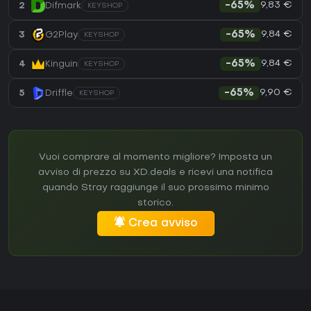
9,83 €
2
Difmark
-65%
KEYSHOP
9,84 €
3
G2Play
-65%
KEYSHOP
9,84 €
4
Kinguin
-65%
KEYSHOP
9,90 €
5
Driffle
-65%
KEYSHOP
Vuoi comprare al momento migliore? Imposta un
avviso di prezzo su XD.deals e ricevi una notifica
quando Stray raggiunge il suo prossimo minimo
storico.
Crea avviso