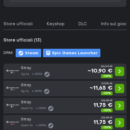
Store ufficiali
Keyshop
DLC
Info sul gioco
Store ufficiali (13)
DRM:
Steam
Epic Games Launcher
26,03 €
Stray
~10,90 €
2g fa
DRM:
-58%
27,98 €
Stray
~11,65 €
4g fa
DRM:
-58%
28,49 €
Stray
11,75 €
2sett fa
DRM:
-58%
28,49 €
Stray
11,75 €
2sett fa
DRM:
-58%