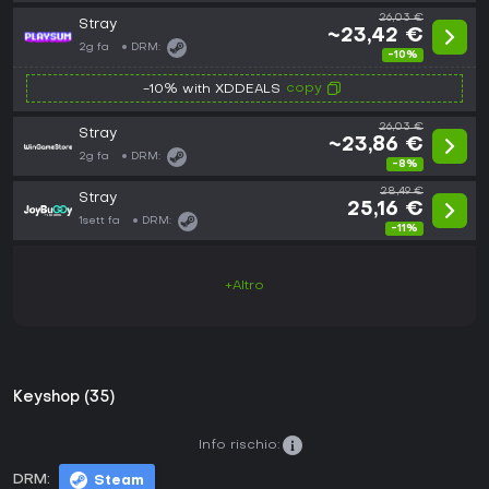
26,03 €
Stray
~23,42 €
2g fa
DRM:
-10%
copy
-10% with XDDEALS
26,03 €
Stray
~23,86 €
2g fa
DRM:
-8%
28,49 €
Stray
25,16 €
1sett fa
DRM:
-11%
+Altro
Keyshop (35)
Info rischio:
DRM:
Steam