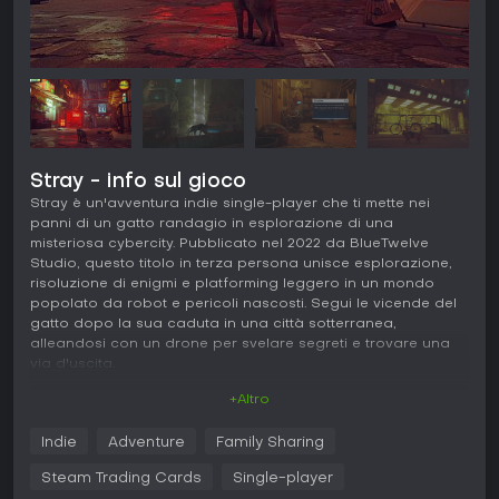
Stray - info sul gioco
Stray è un'avventura indie single-player che ti mette nei
panni di un gatto randagio in esplorazione di una
misteriosa cybercity. Pubblicato nel 2022 da BlueTwelve
Studio, questo titolo in terza persona unisce esplorazione,
risoluzione di enigmi e platforming leggero in un mondo
popolato da robot e pericoli nascosti. Segui le vicende del
gatto dopo la sua caduta in una città sotterranea,
alleandosi con un drone per svelare segreti e trovare una
via d'uscita.
+Altro
Gameplay
In Stray, l'esperienza ruota attorno al controllo del gatto in
Indie
Adventure
Family Sharing
ambienti dettagliati, sfruttando le sue abilità naturali per
spostarti e interagire. Salti sui tetti, scali ostacoli e graffi
Steam Trading Cards
Single-player
superfici per aprire passaggi o creare distrazioni. Gli enigmi