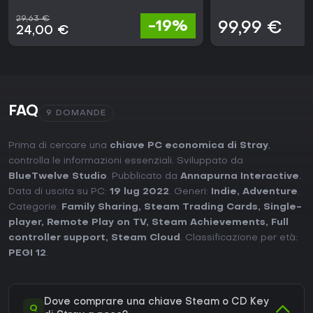
29,63 €
-19%
99,99 €
24,00 €
FAQ
9 DOMANDE
Prima di cercare una
chiave PC economica di Stray
,
controlla le informazioni essenziali. Sviluppato da
BlueTwelve Studio
. Pubblicato da
Annapurna Interactive
.
Data di uscita su PC:
19 lug 2022
. Generi:
Indie
,
Adventure
.
Categorie:
Family Sharing
,
Steam Trading Cards
,
Single-
player
,
Remote Play on TV
,
Steam Achievements
,
Full
controller support
,
Steam Cloud
. Classificazione per età:
PEGI 12
.
Dove comprare una chiave Steam o CD Key
Q