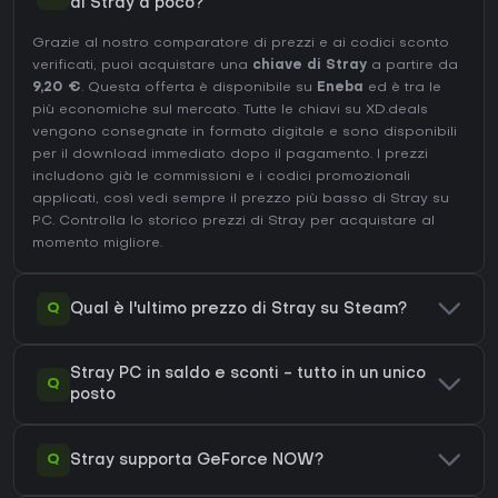
di Stray a poco?
Grazie al nostro comparatore di prezzi e ai codici sconto
verificati, puoi acquistare una
chiave di Stray
a partire da
9,20 €
. Questa offerta è disponibile su
Eneba
ed è tra le
più economiche sul mercato. Tutte le chiavi su XD.deals
vengono consegnate in formato digitale e sono disponibili
per il download immediato dopo il pagamento. I prezzi
includono già le commissioni e i codici promozionali
applicati, così vedi sempre il prezzo più basso di Stray su
PC
. Controlla lo
storico prezzi di Stray
per acquistare al
momento migliore.
Q
Qual è l'ultimo prezzo di Stray su Steam?
Stray PC in saldo e sconti - tutto in un unico
Q
posto
Q
Stray supporta GeForce NOW?