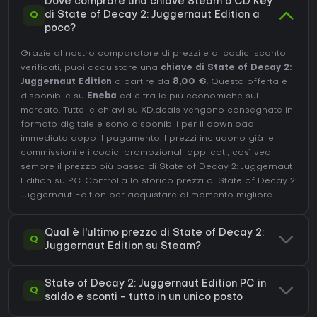
Dove comprare una chiave Steam o CD Key
Q
di State of Decay 2: Juggernaut Edition a
poco?
Grazie al nostro comparatore di prezzi e ai codici sconto
verificati, puoi acquistare una
chiave di State of Decay 2:
Juggernaut Edition
a partire da
8,00 €
. Questa offerta è
disponibile su
Eneba
ed è tra le più economiche sul
mercato. Tutte le chiavi su XD.deals vengono consegnate in
formato digitale e sono disponibili per il download
immediato dopo il pagamento. I prezzi includono già le
commissioni e i codici promozionali applicati, così vedi
sempre il prezzo più basso di State of Decay 2: Juggernaut
Edition su
PC
. Controlla lo
storico prezzi di State of Decay 2:
Juggernaut Edition
per acquistare al momento migliore.
Qual è l'ultimo prezzo di State of Decay 2:
Q
Juggernaut Edition su Steam?
State of Decay 2: Juggernaut Edition PC in
Q
saldo e sconti - tutto in un unico posto