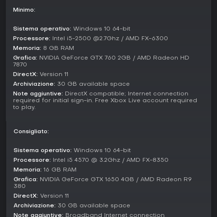
con enfasi sul lavoro di squadra.
Minimo:
Homecoming offre una versione rimasterizzata di Trumbull
Valley, che amplia l'open world con aree extra come Mount
Sistema operativo:
Windows 10 64-bit
Tanner e Fairfield per esplorazione e scavi. Independence
Processore:
Intel i5-2500 @2.7Ghz / AMD FX-6300
Pack introduce scontri zombie con fuochi d'artificio come
Memoria:
8 GB RAM
twist tematico. Tutte le modalità supportano single-player e
Grafica:
NVIDIA GeForce GTX 760 2GB / AMD Radeon HD
co-op, con sessioni fino a quattro giocatori negli scenari
7870
difensivi.
DirectX:
Version 11
Archiviazione:
30 GB available space
Community e Updates
Note aggiuntive:
DirectX compatible; Internet connection
Juggernaut Edition include tutti i pacchetti di espansione
required for initial sign-in. Free Xbox Live account required
to play.
precedenti, con remaster grafici, colonna sonora ampliata e
la mappa Providence Ridge ricca di foreste e pericoli
nascosti. Gli update hanno migliorato i controlli e aggiunto
Consigliato:
effetti realistici come la nebbia, potenziando l'atmosfera
generale. Dal 2026, il gioco resta attivo con supporto co-op
Sistema operativo:
Windows 10 64-bit
cross-platform, che permette ai giocatori PC di connettersi
Processore:
Intel i5 4570 @ 3.2Ghz / AMD FX-8350
tra piattaforme diverse.
Memoria:
16 GB RAM
Ne Vale la Pena?
Grafica:
NVIDIA GeForce GTX 1650 4GB / AMD Radeon R9
380
Il riscontro dei giocatori su piattaforme come Steam è Very
DirectX:
Version 11
Positive, con l'86% di recensioni positive su oltre 21.000 in
Archiviazione:
30 GB available space
inglese e l'80% su quelle recenti. Gli utenti apprezzano la
Note aggiuntive:
Broadband Internet connection
profondità della gestione comunità e del survival, anche se