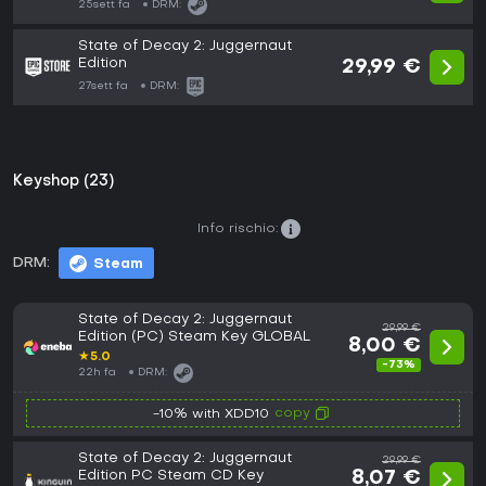
25sett fa
DRM:
State of Decay 2: Juggernaut
Edition
29,99 €
27sett fa
DRM:
Keyshop (23)
Info rischio:
DRM:
Steam
State of Decay 2: Juggernaut
29,99 €
Edition (PC) Steam Key GLOBAL
8,00 €
★
5.0
-73%
22h fa
DRM:
copy
-10% with XDD10
State of Decay 2: Juggernaut
29,99 €
Edition PC Steam CD Key
8,07 €