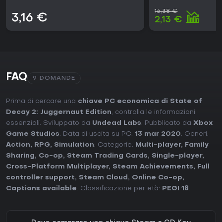
16,38 €
3,16 €
2,13 €
FAQ
9 DOMANDE
Prima di cercare una
chiave PC economica di State of
Decay 2: Juggernaut Edition
, controlla le informazioni
essenziali. Sviluppato da
Undead Labs
. Pubblicato da
Xbox
Game Studios
. Data di uscita su PC:
13 mar 2020
. Generi:
Action
,
RPG
,
Simulation
. Categorie:
Multi-player
,
Family
Sharing
,
Co-op
,
Steam Trading Cards
,
Single-player
,
Cross-Platform Multiplayer
,
Steam Achievements
,
Full
controller support
,
Steam Cloud
,
Online Co-op
,
Captions available
. Classificazione per età:
PEGI 18
.