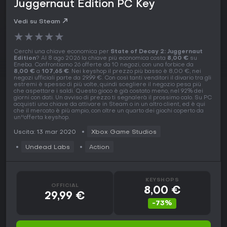
Juggernaut Edition PC Key
Vedi su Steam
★
★
★
★
★
Cerchi una chiave economica per
State of Decay 2: Juggernaut
Edition
? Al 8 ago 2026 la chiave più economica costa
8,00 €
su
Eneba. Confrontiamo 26 offerte da 10 negozi, con una forbice da
8,00 €
a
107,65 €
. Nei keyshop il prezzo più basso è 8,00 €, nei
negozi ufficiali parte da 29,99 €. Con così tanti venditori il divario tra gli
estremi è spesso di più volte, quindi scegliere il negozio pesa più
che aspettare i saldi. Questo gioco è già costato meno, nel 92% dei
giorni con dati. Un avviso di prezzo ti segnalerà il prossimo calo. Su PC
acquisti una chiave da attivare in Steam o in un altro client, ed è qui
che il mercato è più ampio, con oltre un quarto dei giochi coperto da
un''offerta keyshop.
Uscita: 13 mar 2020
Xbox Game Studios
Undead Labs
Action
KEYSHOPS
OFFICIAL
8,00 €
29,99 €
-73%