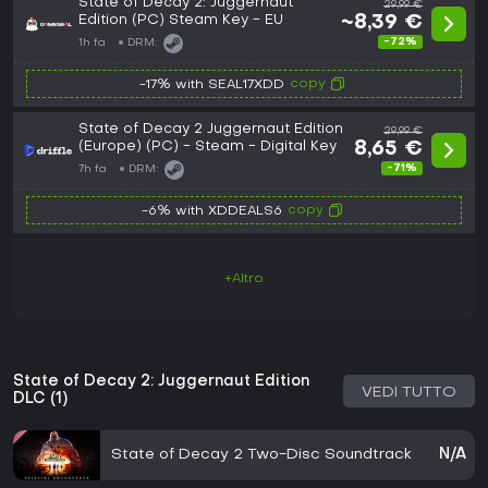
State of Decay 2: Juggernaut
29,99 €
Edition (PC) Steam Key - EU
~8,39 €
-72%
1h fa
DRM:
copy
-17% with SEAL17XDD
State of Decay 2 Juggernaut Edition
29,99 €
(Europe) (PC) - Steam - Digital Key
8,65 €
-71%
7h fa
DRM:
copy
-6% with XDDEALS6
+Altro
State of Decay 2: Juggernaut Edition
VEDI TUTTO
DLC (1)
State of Decay 2 Two-Disc Soundtrack
N/A