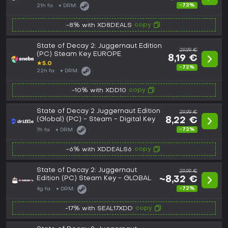
-73%
21h fa
DRM:
copy
-8% with XD8DEALS
State of Decay 2: Juggernaut Edition
29,99 €
(PC) Steam Key EUROPE
8,19 €
★
5.0
-72%
22h fa
DRM:
copy
-10% with XDD10
State of Decay 2 Juggernaut Edition
29,99 €
(Global) (PC) - Steam - Digital Key
8,22 €
-72%
7h fa
DRM:
copy
-6% with XDDEALS6
State of Decay 2: Juggernaut
29,99 €
Edition (PC) Steam Key - GLOBAL
~8,32 €
-72%
4g fa
DRM:
copy
-17% with SEAL17XDD