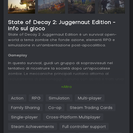
State of Decay 2: Juggernaut Edition -
info sul gioco
State of Decay 2: Juggernaut Edition è un survival open-
world a tema zombie che fonde azione, elementi RPG e
simulazione in un'ambientazione post-apocalittica.
Gameplay
In questo survival, guidi un gruppo di sopravvissuti nel
tentativo di ricostruire la società dopo un'apocalisse
zombie. Le meccaniche principali ruotano attorno al
reclutamento di personaggi, ognuno con abilità e tratti unici
che determinano il successo della tua comunità. Scegli la
+Altro
posizione per la base, poi rinforzala e potenziala con
risorse recuperate come cibo e munizioni. Le missioni di
Action
RPG
Simulation
Multi-player
scavo richiedono di selezionare il sopravvissuto ideale per il
compito, che sia combattere zombie o raccogliere provviste.
Family Sharing
Co-op
Steam Trading Cards
Il combattimento mescola armi da mischia, fucili e nuove
opzioni pesanti a due mani con mosse dedicate. Le scelte si
Single-player
Cross-Platform Multiplayer
estendono alle interazioni con altri gruppi, dove puoi
Steam Achievements
Full controller support
stringere alleanze o difendere il tuo territorio. Ogni partita è
unica grazie agli elementi procedurali, come il reclutamento