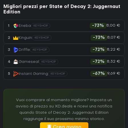
Migliori prezzi per State of Decay 2: Juggernaut
Edition
8,00 €
1
Eneba
-73%
KEYSHOP
8,07 €
2
Kinguin
-73%
KEYSHOP
8,22 €
3
Driffle
-72%
KEYSHOP
8,32 €
4
Gameseal
-72%
KEYSHOP
9,69 €
5
Instant Gaming
-67%
KEYSHOP
Vuoi comprare al momento migliore? Imposta un
avviso di prezzo su XD.deals e ricevi una notifica
quando State of Decay 2: Juggernaut Edition
raggiunge il suo prossimo minimo storico.
Crea avviso