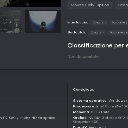
tue selezioni decidono se riuscir
Mouse Only Option
Ster
nel limbo.
Modalità di gioco
Interfaccia:
English
Japanes
Schrödinger's Call propone una m
si sviluppa attraverso telefonat
Sottotitoli:
English
Japanese
modalità competitive: l'attenzione
delle anime.
Classificazione per 
Una demo include l'Episode 1, pe
del lancio completo. Questa str
Non disponibile
ramificata, basata sulle scelte d
Story and Setting
Il gioco si svolge in un mondo d
sopravvissuta capace di comuni
telefono, ognuna legata al confin
Consigliato:
dipanare queste storie personali
e redenzione.
Sistema operativo:
Windows® 1
Processore:
Intel Core i3-610
Questo contesto evoca temi di i
Memoria:
8 GB RAM
strumento principale di interazio
voci in linea, generando un'atmo
 R7 360 / Intel® HD Graphics
Grafica:
NVIDIA Geforce GTX 7
Graphics 530
Vale la pena giocarci?
DirectX:
Version 11