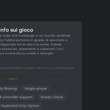
info sul gioco
a indie che ti immerge in un mondo spettrale
ary, l'ultima persona in grado di ascoltare e
rappolate tra la vita e la morte. Tramite
te presenze, aiutandole a superare i loro
va incentrata su scelte e dialoghi.
iche principali ruotano intorno a conversazioni
e dai rimpianti. Scegli parole specifiche da dire
zano lo svolgimento della storia e il destino
+Altro
azioni da varie chiamate è fondamentale per
ire la trama. Questo meccanismo genera un loop
ly Sharing
Single-player
e ricostruzione di narrazioni da interazioni
ll controller support
Steam Cloud
delle anime, portando a esiti diversi che
Keyboard Only Option
l gioco punta su decisioni ponderate, poiché le