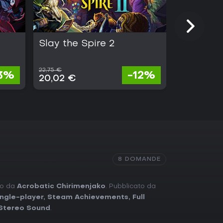
Slay the Spire 2
Blue Prot
Resonan
22,75 €
3%
-12%
Gratis
20,02 €
8 DOMANDE
ato da
Acrobatic Chirimenjako
. Pubblicato da
ingle-player
,
Steam Achievements
,
Full
Stereo Sound
.