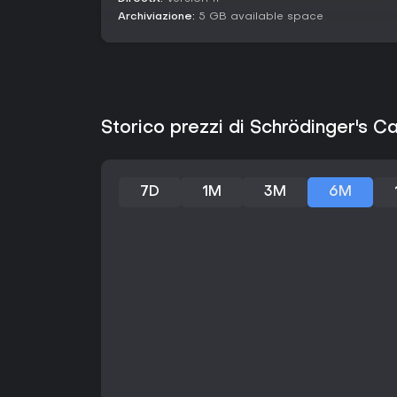
Archiviazione:
5 GB available space
Storico prezzi di Schrödinger's Ca
7D
1M
3M
6M