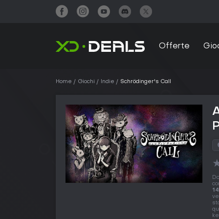
Offerte
Gio
Home
Giochi
Indie
Schrödinger's Call
A
Do
co
14
ve
st
qu
ke