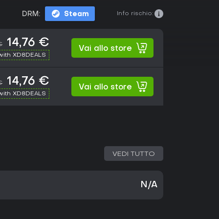
Info rischio:
DRM:
Steam
14,76 €
€
Vai allo store
with XD8DEALS
14,76 €
€
Vai allo store
with XD8DEALS
VEDI TUTTO
N/A