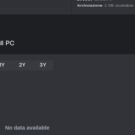
Archiviazione:
2 GB available
Per chi ama le avventure narrat
Schrödinger's Call offre un appro
rivolge a giocatori appassionati d
profondità emotiva rispetto ad 
Con un'uscita prevista per il 27
e SHUEISHA GAMES, punta ai fan 
ll PC
umani. Se preferisci giochi con p
potrebbe fare al caso tuo, speci
1Y
2Y
3Y