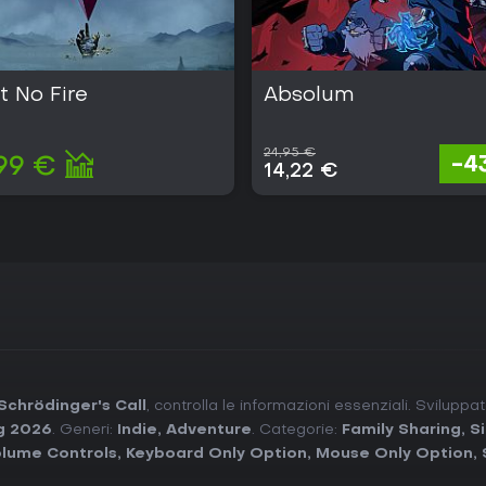
t No Fire
Absolum
24,95 €
-4
99 €
14,22 €
Schrödinger's Call
, controlla le informazioni essenziali. Svilupp
g 2026
. Generi:
Indie
,
Adventure
. Categorie:
Family Sharing
,
S
lume Controls
,
Keyboard Only Option
,
Mouse Only Option
,