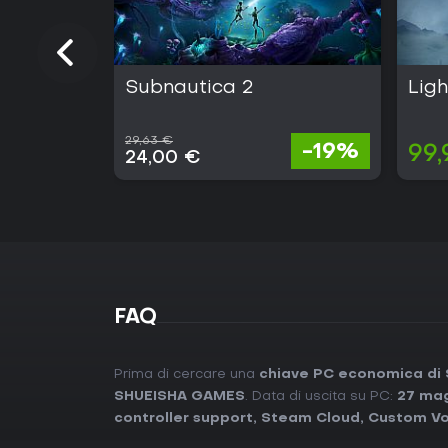
Subnautica 2
Ligh
29,63 €
-19%
99,
24,00 €
FAQ
Prima di cercare una
chiave PC economica di 
SHUEISHA GAMES
. Data di uscita su PC:
27 ma
controller support
,
Steam Cloud
,
Custom Vo