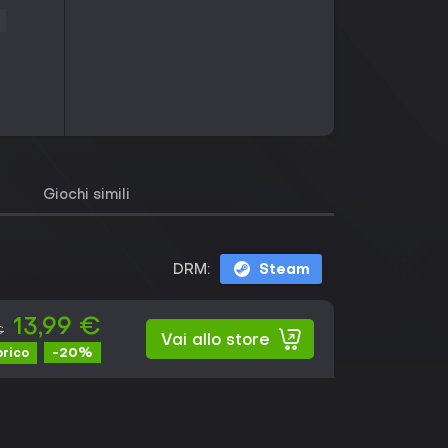
Giochi simili
DRM:
Steam
13,99 €
€
Vai allo store
-20%
orico