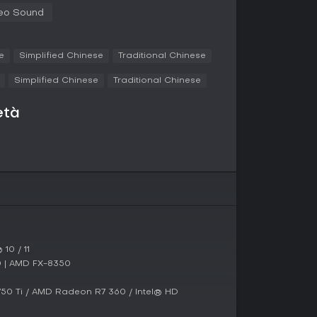
ai a portare pace a queste entità o a lasciarle
eo Sound
e
Simplified Chinese
Traditional Chinese
odalità narrativa single-player in cui la storia
e episodiche. Non ci sono elementi multiplayer o
Simplified Chinese
Traditional Chinese
 è tutta sull'esplorazione solitaria delle storie
età
rmettendo ai giocatori di provare l'inizio prima
uttura garantisce una progressione lineare ma
el giocatore durante le chiamate.
esolato in cui Mary si risveglia come unica
care. Anime abbandonate la contattano per
e tra i mondi da rimpianti unici. Il tuo compito è
 tramite dialoghi, tessendo un arazzo di perdita
0 / 11
0 | AMD FX-8350
solamento ed empatia, con il telefono come
ne. La narrazione crea tensione attraverso le
sfera di disperazione silenziosa.
50 Ti / AMD Radeon R7 360 / Intel® HD