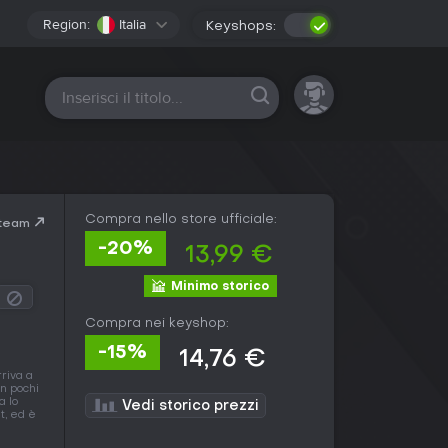
Region:
Italia
Keyshops:
Tutte le piattaforme
Compra nello store ufficiale:
Steam
-20%
13,99 €
Minimo storico
Compra nei keyshop:
-15%
14,76 €
rriva a
on pochi
a lo
Vedi storico prezzi
t, ed è