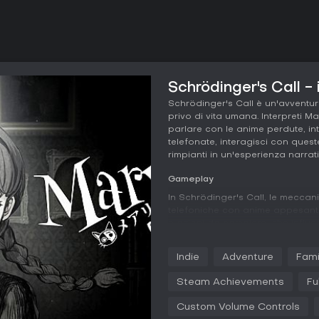
Schrödinger's Call - 
Schrödinger's Call è un'avventur
privo di vita umana. Interpreti M
parlare con le anime perdute, int
telefonate, interagisci con ques
rimpianti in un'esperienza narrati
Gameplay
In Schrödinger's Call, le meccan
telefoniche con anime appesantit
e azioni da compiere, che influen
delle anime. Raccogliere inform
scoprire dettagli e far progred
Indie
Adventure
Fami
concentrato di ascolto, risposta 
frammentarie.
Steam Achievements
Fu
Ogni scelta modifica le reazioni 
Custom Volume Controls
modellano l'intera esperienza. I