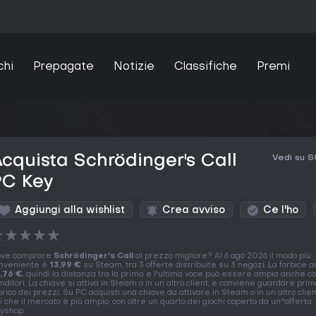
chi
Prepagate
Notizie
Classifiche
Premi
cquista Schrödinger's Call
Vedi su 
PC Key
Aggiungi alla wishlist
Crea avviso
Ce l'ho
★
★
★
★
★
ve comprare
Schrödinger's Call
al prezzo migliore? Al 6 ago 2026 il modo più
nveniente è
13,99 €
su Steam, tra 3 offerte distribuite su 3 negozi. La forbice a
,76 €
, quindi la distanza tra la prima e l'ultima voce può essere ampia anche c
nditori. La chiave si attiva in Steam o in un altro client, e conviene guardare prim
orico dei prezzi. Su PC acquisti una chiave da attivare in Steam o in un altro clien
i che il mercato è più ampio, con oltre un quarto dei giochi coperto da un''offerta
yshop.