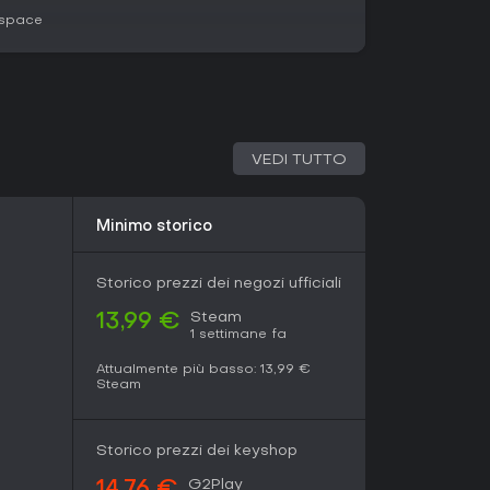
 space
ive con meccaniche basate su scelte,
ccio originale all'interazione via telefonate. Si
i titoli story-driven che privilegiano dialoghi e
azione o combattimento.
 maggio 2026 da parte di Acrobatic Chirimenjako
degli indie che esplorano rimpianti e legami
VEDI TUTTO
ercorsi ramificati e interfacce minimaliste,
e con la demo disponibile per provarlo.
Minimo storico
Storico prezzi dei negozi ufficiali
Steam
13,99 €
1 settimane fa
Attualmente più basso:
13,99 €
Steam
Storico prezzi dei keyshop
G2Play