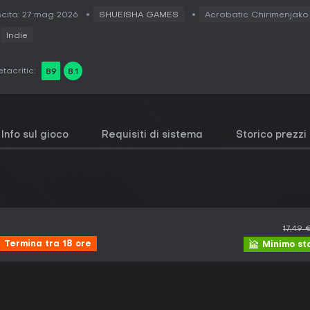
cita: 27 mag 2026
SHUEISHA GAMES
Acrobatic Chirimenjako
Indie
tacritic:
89
8.1
Info sul gioco
Requisiti di sistema
Storico prezzi
17,49 
Termina tra 18 ore
Minimo st