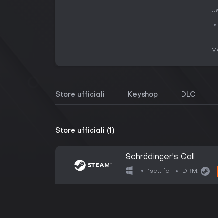
Us
Me
Store ufficiali
Keyshop
DLC
Store ufficiali (1)
Schrödinger's Call
1sett fa
DRM: