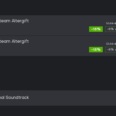
team Altergift
17,49 
-15%
-8% 
team Altergift
17,49 
-15%
-8% 
inal Soundtrack