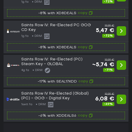
-72%
1g fa
DRM:
copy
-8% with XD8DEALS
Saints Row IV: Re-Elected PC GOG
19,99 €
CD Key
5,47 €
-72%
1g fa
DRM:
copy
-8% with XD8DEALS
Saints Row IV: Re-Elected (PC)
19,99 €
Steam Key - GLOBAL
~5,74 €
-71%
4g fa
DRM:
copy
-17% with SEAL17XDD
Saints Row IV Re-Elected (Global)
19,99 €
(PC) - GOG - Digital Key
6,08 €
-69%
1sett fa
DRM:
copy
-6% with XDDEALS6