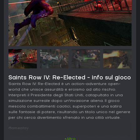
Saints Row IV: Re-Elected - info sul gioco
Saints Row IV: Re-Elected è un action-adventure open-
world che unisce assurdità e eroismo ad alto rischio.
Interpreti il Presidente degli Stati Uniti, catapultato in una
simulazione surreale dopo un'invasione aliena. Il gioco
mescola combattimenti caotici, superpoteri e una satira
sulle fantasie di potere, risultando un titolo unico nel genere
per chi cerca divertimento sfrenato in una città virtuale.
Gameplay
Al centro del gameplay c'è la navigazione in una Steelport
+Altro