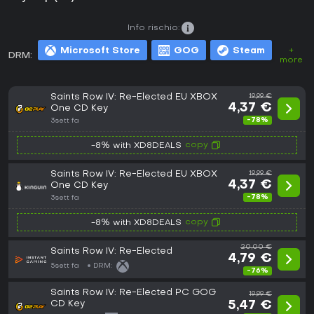
Info rischio:
Microsoft Store
GOG
Steam
+
DRM:
more
Saints Row IV: Re-Elected EU XBOX
19,99 €
4,37 €
One CD Key
-78%
3sett fa
copy
-8% with XD8DEALS
Saints Row IV: Re-Elected EU XBOX
19,99 €
4,37 €
One CD Key
-78%
3sett fa
copy
-8% with XD8DEALS
20,00 €
Saints Row IV: Re-Elected
4,79 €
5sett fa
DRM:
-76%
Saints Row IV: Re-Elected PC GOG
19,99 €
CD Key
5,47 €