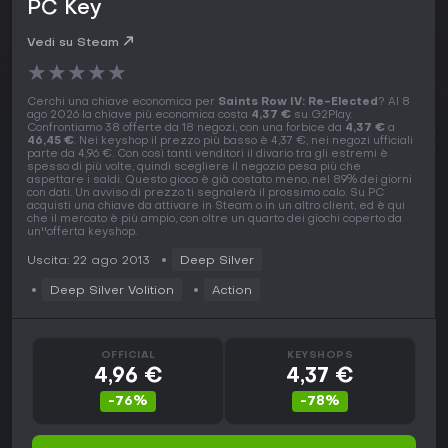
PC Key
Vedi su Steam
★
★
★
★
★
Cerchi una chiave economica per
Saints Row IV: Re-Elected
? Al 8
ago 2026 la chiave più economica costa
4,37 €
su G2Play.
Confrontiamo 38 offerte da 18 negozi, con una forbice da
4,37 €
a
46,45 €
. Nei keyshop il prezzo più basso è 4,37 €, nei negozi ufficiali
parte da 4,96 €. Con così tanti venditori il divario tra gli estremi è
spesso di più volte, quindi scegliere il negozio pesa più che
aspettare i saldi. Questo gioco è già costato meno, nel 89% dei giorni
con dati. Un avviso di prezzo ti segnalerà il prossimo calo. Su PC
acquisti una chiave da attivare in Steam o in un altro client, ed è qui
che il mercato è più ampio, con oltre un quarto dei giochi coperto da
un''offerta keyshop.
Uscita: 22 ago 2013
Deep Silver
Deep Silver Volition
Action
OFFICIAL
KEYSHOPS
4,96 €
4,37 €
-76%
-78%