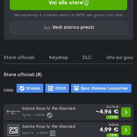
Vai allo store
Nei keyshop è costato meno in 89% dei giorni con dati.
Vedi storico prezzi
Store ufficiali
Keyshop
DLC
Info sul gioco
Store ufficiali (8)
Steam
GOG
Epic Games Launcher
DRM:
m
20,75 €
Saints Row IV: Re-Elected
~4,96 €
3g fa
DRM:
-76%
19,99 €
Saints Row IV: Re-Elected
4,99 €
1sett fa
DRM:
-75%