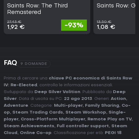
Saints Row: The Third
Saints Row: Ga
Remastered
27,43 €
13,50 €
-93%
1,92 €
1,08 €
FAQ
9 DOMANDE
Prima di cercare una
chiave PC economica di Saints Row
IV: Re-Elected
, controlla le informazioni essenziali.
Sviluppato da
Deep Silver Volition
. Pubblicato da
Deep
Silver
. Data di uscita su PC:
22 ago 2013
. Generi:
Action
,
Adventure
. Categorie:
Multi-player
,
Family Sharing
,
Co-
op
,
Steam Trading Cards
,
Steam Workshop
,
Single-
player
,
Cross-Platform Multiplayer
,
Remote Play on TV
,
Steam Achievements
,
Full controller support
,
Steam
Cloud
,
Online Co-op
. Classificazione per età:
PEGI 18
.