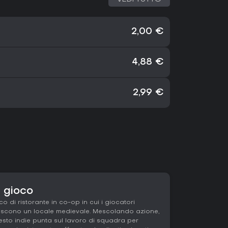
2,00 €
4,88 €
2,99 €
l gioco
o di ristorante in co-op in cui i giocatori
tiscono un locale medievale. Mescolando azione,
sto indie punta sul lavoro di squadra per