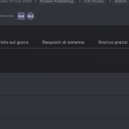
cita: 07 nov 2025
Polden Publishing
toR Studio
Action
tacritic:
tbd
tbd
Info sul gioco
Requisiti di sistema
Storico prezzi