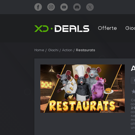
Offerte
Gio
Home
Giochi
Action
Restaurats
A
Ce
co
29
co
ne
me
al
un