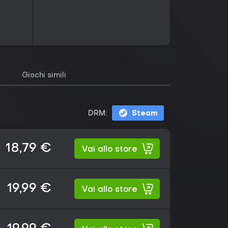
Giochi simili
DRM:
Steam
18,79 €
Vai allo store
19,99 €
Vai allo store