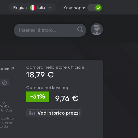
Region:
Italia
Keyshops:
Tutte le piattaforme
Compra nello store ufficiale:
Steam
18,79 €
Compra nei keyshop:
-51%
9,76 €
mica
76 €
a
9 €. Con
Vedi storico prezzi
è costato
 o in un
to da