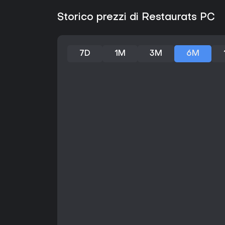
Storico prezzi di Restaurats PC
7D
1M
3M
6M