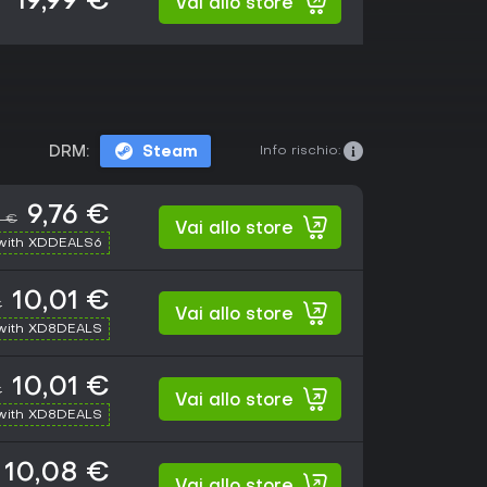
19,99 €
Vai allo store
Info rischio:
DRM:
Steam
9,76 €
9 €
Vai allo store
with XDDEALS6
10,01 €
€
Vai allo store
with XD8DEALS
10,01 €
€
Vai allo store
with XD8DEALS
10,08 €