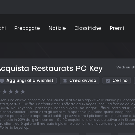
chi
Prepagate
Notizie
Classifiche
Premi
cquista Restaurats PC Key
Vedi su 
Aggiungi alla wishlist
Crea avviso
Ce l'ho
★
★
★
★
★
rchi una chiave economica per
Restaurats
? Al 6 ago 2026 la chiave più econo
sta
9,76 €
su Driffle. Confrontiamo 18 offerte da 13 negozi, con una forbice da
9,
,55 €
. Nei keyshop il prezzo più basso è 9,76 €, nei negozi ufficiali parte da 18,7
sì tanti venditori il divario tra gli estremi è spesso di più volte, quindi scegliere il
gozio pesa più che aspettare i saldi. Il prezzo è tra i più bassi della sua storia, 
no solo in 25% dei giorni con dati. Su PC acquisti una chiave da attivare in Steam
tro client, ed è qui che il mercato è più ampio, con oltre un quarto dei giochi coper
''offerta keyshop.