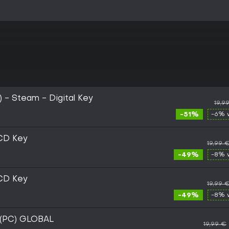
) - Steam - Digital Key
19,9
-51%
-6% 
CD Key
19,99 
-49%
-8% 
CD Key
19,99 
-49%
-8% 
 (PC) GLOBAL
19,99 €