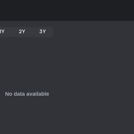
1Y
2Y
3Y