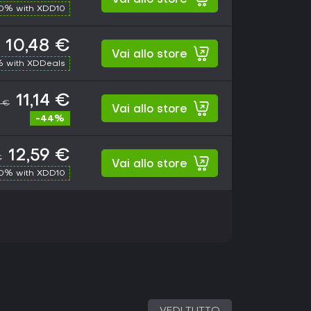
Vai allo store
10% with XDD10
10,48 €
Vai allo store
 with XDDeals
11,14 €
9 €
Vai allo store
-44%
12,59 €
€
Vai allo store
10% with XDD10
VEDI TUTTO