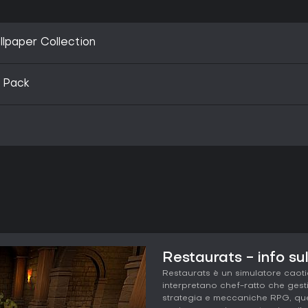
llpaper Collection
 Pack
Restaurats - info su
Restaurats è un simulatore caotic
interpretano chef-ratto che ges
strategia e meccaniche RPG, que