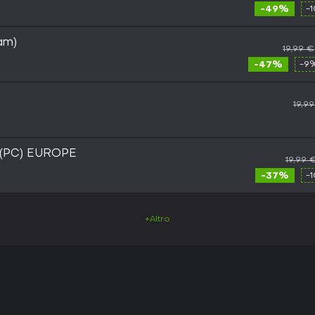
-49%
-
am)
19,99 €
-47%
-9%
19,9
 (PC) EUROPE
19,99 
-37%
-
+Altro