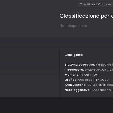
Restaurats propone due modalità p
Traditional Chinese
Career mode offre un sistema di
reputazione, sblocco di upgrade 
Classificazione per 
Supporta sia il solo che il co-
senza rischi elevati di fallimento.
Non disponibile
La Friendslop mode introduce una
giocatori a sopravvivere per 21 gi
con eventi casuali e scenari tos
Career mode, si presta al gioco 
intense e rigiocabili.
Consigliato:
Vale la pena giocarci?
Con un rating Very Positive su Ste
Sistema operativo:
Windows 1
positive, Restaurats ha conquist
Processore:
Ryzen 5600x / Co
divertenti e al mondo fantasioso 
Memoria:
16 GB RAM
del lavoro di squadra e l'adrena
Grafica:
GeForce RTX 2060
segnalano una certa ripetitività n
Archiviazione:
20 GB availabl
Note aggiuntive:
Broadband In
Se ami i simulatori cooperativi c
stramba sotto stress, questo tito
amici che vogliono run brevi e c
Al momento include supporto comu
multiplayer, rendendolo una scel