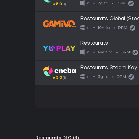
2g fa
+1
DRM:
★
5.0
(1)
Restaurats Global (Ste
10h fa
+1
DRM:
Restaurats
4sett fa
+1
DRM:
Restaurats Steam Key
3g fa
+1
DRM:
★
5.0
(1)
Restaurats DLC (3)