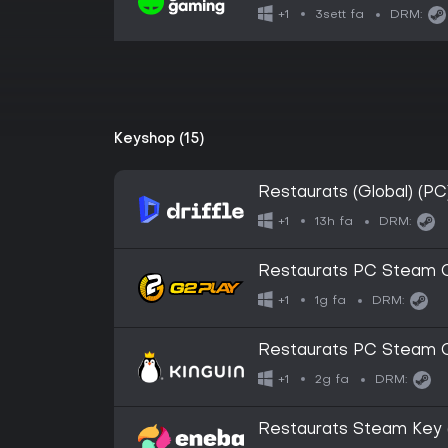
3sett fa
+1
DRM:
Keyshop (15)
Restaurats (Global) (PC
13h fa
+1
DRM:
Restaurats PC Steam 
1g fa
+1
DRM:
Restaurats PC Steam 
2g fa
+1
DRM:
Restaurats Steam Key