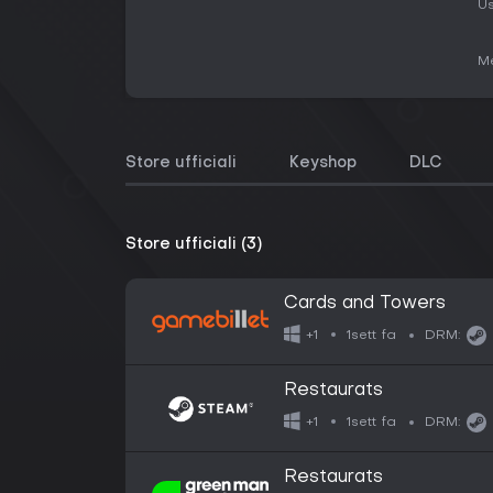
Us
Me
Store ufficiali
Keyshop
DLC
Store ufficiali (3)
Cards and Towers
1sett fa
+1
DRM:
Restaurats
1sett fa
+1
DRM:
Restaurats