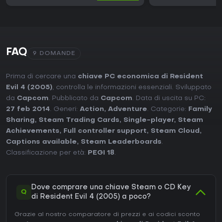
FAQ
9 DOMANDE
Prima di cercare una
chiave PC economica di Resident
Evil 4 (2005)
, controlla le informazioni essenziali. Sviluppato
da
Capcom
. Pubblicato da
Capcom
. Data di uscita su PC:
27 feb 2014
. Generi:
Action
,
Adventure
. Categorie:
Family
Sharing
,
Steam Trading Cards
,
Single-player
,
Steam
Achievements
,
Full controller support
,
Steam Cloud
,
Captions available
,
Steam Leaderboards
.
Classificazione per età:
PEGI 18
.
Dove comprare una chiave Steam o CD Key
Q
di Resident Evil 4 (2005) a poco?
Grazie al nostro comparatore di prezzi e ai codici sconto