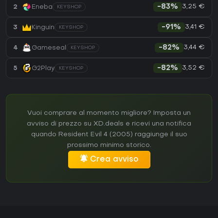
3,25 €
2
Eneba
-83%
KEYSHOP
3,41 €
3
Kinguin
-91%
KEYSHOP
3,44 €
4
Gameseal
-82%
KEYSHOP
3,52 €
5
G2Play
-82%
KEYSHOP
Vuoi comprare al momento migliore? Imposta un
avviso di prezzo su XD.deals e ricevi una notifica
quando Resident Evil 4 (2005) raggiunge il suo
prossimo minimo storico.
Crea avviso