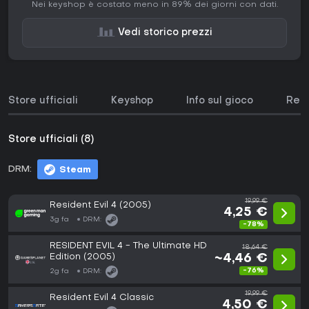
Nei keyshop è costato meno in 89% dei giorni con dati.
Vedi storico prezzi
Store ufficiali
Keyshop
Info sul gioco
Requ
Store ufficiali (8)
DRM:
Steam
19,99 €
Resident Evil 4 (2005)
4,25 €
3g fa
DRM:
-78%
RESIDENT EVIL 4 - The Ultimate HD
18,64 €
Edition (2005)
~4,46 €
-76%
2g fa
DRM:
19,99 €
Resident Evil 4 Classic
4,50 €