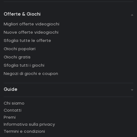
Offerte & Giochi
Migliori offerte videogiochi
Nuove offerte videogiochi
Sfoglia tutte le offerte
Giochi popolari
Giochi gratis
Sfoglia tutti i giochi
Negozi di giochi e coupon
Guide
FAQ
Chi siamo
Guide e tutorial
Contatti
Come attivare una Steam CD Key?
Premi
Come attivare una Epic Games CD Key?
Informativa sulla privacy
Termini e condizioni
Come attivare una GOG CD Key?