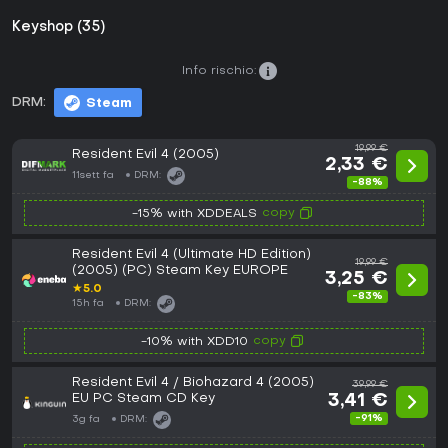
Keyshop (35)
Info rischio:
DRM:
Steam
19,99 €
Resident Evil 4 (2005)
2,33 €
11sett fa
DRM:
-88%
copy
-15% with XDDEALS
Resident Evil 4 (Ultimate HD Edition)
19,99 €
(2005) (PC) Steam Key EUROPE
3,25 €
★
5.0
-83%
15h fa
DRM:
copy
-10% with XDD10
Resident Evil 4 / Biohazard 4 (2005)
39,99 €
EU PC Steam CD Key
3,41 €
-91%
3g fa
DRM: