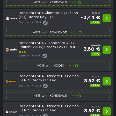
copy
-8% with XD8DEALS
Resident Evil 4 Ultimate HD Edition
19,99 €
(PC) Steam Key - EU
~3,44 €
-82%
2sett fa
DRM:
copy
-17% with SEAL17XDD
Resident Evil 4 / Biohazard 4 HD
39,99 €
Edition (2005) Steam Key EUROPE
3,50 €
★
5.0
-91%
6sett fa
DRM:
copy
-10% with XDD10
Resident Evil 4: Ultimate HD Edition
19,99 €
EU PC Steam CD Key
3,52 €
-82%
3sett fa
DRM:
copy
-8% with XD8DEALS
Resident Evil 4: Ultimate HD Edition
19,99 €
EU PC Steam CD Key
3,52 €
-82%
3sett fa
DRM: