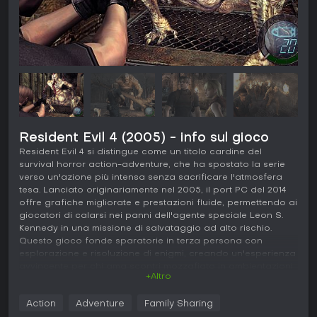
Resident Evil 4 (2005) - info sul gioco
Resident Evil 4 si distingue come un titolo cardine del
survival horror action-adventure, che ha spostato la serie
verso un'azione più intensa senza sacrificare l'atmosfera
tesa. Lanciato originariamente nel 2005, il port PC del 2014
offre grafiche migliorate e prestazioni fluide, permettendo ai
giocatori di calarsi nei panni dell'agente speciale Leon S.
Kennedy in una missione di salvataggio ad alto rischio.
Questo gioco fonde sparatorie in terza persona con
esplorazione e risoluzione di enigmi, creando un'esperienza
avvincente per chi ama scontri mozzafiato in ambientazioni
+Altro
inquietanti.
Gameplay
Action
Adventure
Family Sharing