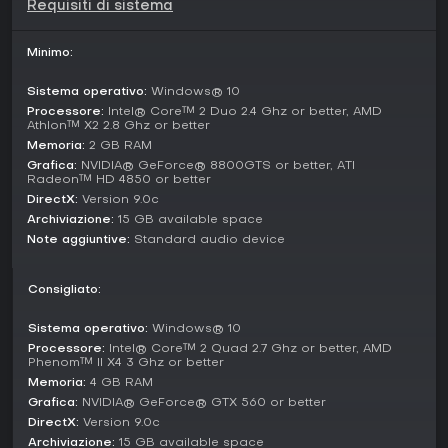
Requisiti di sistema
ambientale, come sfruttare esplosivi o punti deboli. Il
supporto tastiera e mouse offre controlli personalizzabili,
anche se il sistema conserva un movimento tank-like
Minimo:
d'epoca, mescolando azione fluida a un ritmo volutamente
misurato.
Sistema operativo:
Windows® 10
Processore:
Intel® Core™ 2 Duo 2.4 Ghz or better, AMD
Modalità di gioco
Athlon™ X2 2.8 Ghz or better
La campagna principale segue il viaggio di Leon attraverso
Memoria:
2 GB RAM
un villaggio rurale europeo e oltre, con una durata di circa
Grafica:
NVIDIA® GeForce® 8800GTS or better, ATI
15-20 ore al primo playthrough. Completandola, si
Radeon™ HD 4850 or better
sbloccano contenuti extra che aumentano la rigiocabilità.
DirectX:
Version 9.0c
Archiviazione:
15 GB available space
Separate Ways offre una storia parallela dal punto di vista
Note aggiuntive:
Standard audio device
di Ada Wong, con nuove aree, rivelazioni sulla trama, armi e
abilità uniche. Assignment Ada è una sfida più breve in cui si
raccolgono campioni affrontando ondate di nemici. The
Consigliato:
Mercenaries passa a un survival arcade, dove i giocatori
accumulano punteggi eliminando nemici entro limiti di tempo
Sistema operativo:
Windows® 10
su varie mappe, impersonando personaggi con loadout
Processore:
Intel® Core™ 2 Quad 2.7 Ghz or better, AMD
distinti.
Phenom™ II X4 3 Ghz or better
Memoria:
4 GB RAM
Story and Enemies
Grafica:
NVIDIA® GeForce® GTX 560 or better
La trama ruota attorno al salvataggio della figlia del
DirectX:
Version 9.0c
Presidente da parte di Leon, nelle mani del culto Los
Archiviazione:
15 GB available space