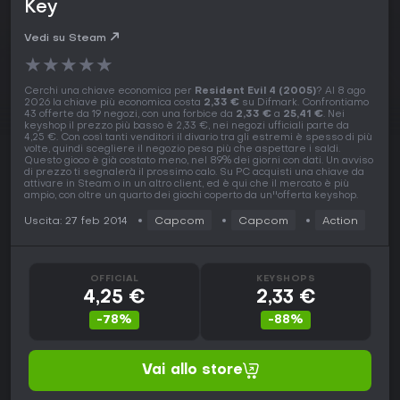
Key
Vedi su Steam
★
★
★
★
★
Cerchi una chiave economica per
Resident Evil 4 (2005)
? Al 8 ago
2026 la chiave più economica costa
2,33 €
su Difmark. Confrontiamo
43 offerte da 19 negozi, con una forbice da
2,33 €
a
25,41 €
. Nei
keyshop il prezzo più basso è 2,33 €, nei negozi ufficiali parte da
4,25 €. Con così tanti venditori il divario tra gli estremi è spesso di più
volte, quindi scegliere il negozio pesa più che aspettare i saldi.
Questo gioco è già costato meno, nel 89% dei giorni con dati. Un avviso
di prezzo ti segnalerà il prossimo calo. Su PC acquisti una chiave da
attivare in Steam o in un altro client, ed è qui che il mercato è più
ampio, con oltre un quarto dei giochi coperto da un''offerta keyshop.
Uscita: 27 feb 2014
Capcom
Capcom
Action
OFFICIAL
KEYSHOPS
4,25 €
2,33 €
-78%
-88%
Vai allo store