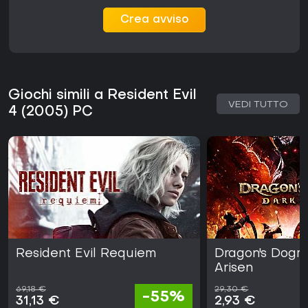
Crea avviso
Giochi simili a Resident Evil
VEDI TUTTO
4 (2005) PC
Resident Evil Requiem
Dragon's Dogm
Arisen
69,18 €
29,30 €
-55%
31,13 €
2,93 €