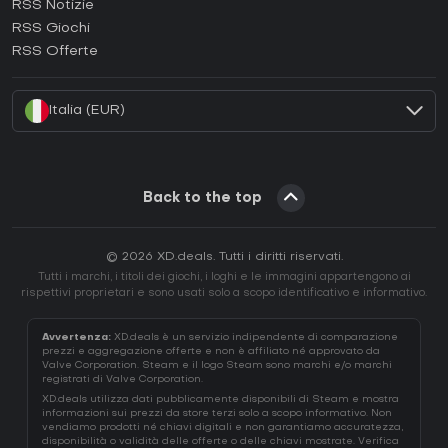
RSS Notizie
Come attivare una Ubisoft Connect CD Key?
RSS Giochi
Come attivare una EA App CD Key?
RSS Offerte
Come attivare una Battle.net CD Key?
Italia (EUR)
Back to the top
© 2026 XD.deals. Tutti i diritti riservati.
Tutti i marchi, i titoli dei giochi, i loghi e le immagini appartengono ai
rispettivi proprietari e sono usati solo a scopo identificativo e informativo.
Avvertenza:
XD.deals è un servizio indipendente di comparazione
prezzi e aggregazione offerte e non è affiliato né approvato da
Valve Corporation. Steam e il logo Steam sono marchi e/o marchi
registrati di Valve Corporation.
XD.deals utilizza dati pubblicamente disponibili di Steam e mostra
informazioni sui prezzi da store terzi solo a scopo informativo. Non
vendiamo prodotti né chiavi digitali e non garantiamo accuratezza,
disponibilità o validità delle offerte o delle chiavi mostrate. Verifica