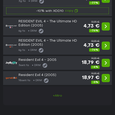
3g fa
DRM:
-77%
copy
-10% with XDD10
RESIDENT EVIL 4 - The Ultimate HD
19,99 €
Edition (2005)
4,73 €
-76%
6g fa
DRM:
RESIDENT EVIL 4 - The Ultimate HD
19,99 €
Edition (2005)
4,73 €
-76%
6g fa
DRM:
19,99 €
Resident Evil 4 - 2005
18,79 €
3sett fa
DRM:
-6%
19,99 €
Resident Evil 4 (2005)
18,97 €
18sett fa
DRM:
-5%
+Altro