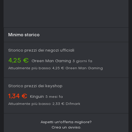
necessitando di update recenti grazie al suo pacchetto
completo, si adatta sia ai novizi della serie che ai veterani in
cerca di un classico. Se ti attirano esperienze intense e
story-driven, procurartelo garantirà ore di gameplay
emozionante.
Minimo storico
Storico prezzi dei negozi ufficiali
4,25 €
Green Man Gaming
3 giorni fa
Attualmente più basso:
4,25 €
Green Man Gaming
Storico prezzi dei keyshop
1,34 €
Kinguin
5 mesi fa
Attualmente più basso:
2,33 €
Difmark
Aspetti un'offerta migliore?
Crea un avviso.