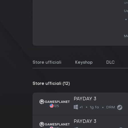
un
Us
Me
Store ufficiali
Keyshop
DLC
Store ufficiali (12)
PAYDAY 3
1g fa
+1
DRM:
PAYDAY 3