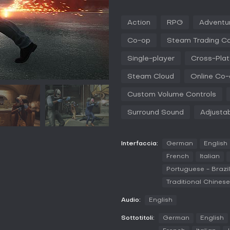
affrontare rapine che richiedono 
di sopralluogo, esplorando il l
Action
RPG
Adventu
mascherarsi e avviare l'operaz
stealth, come hackerare sistemi d
Co-op
Steam Trading C
eludere le guardie in silenzio. S
fuoco intensi con fasi di assalto
Single-player
Cross-Plat
toste.
Steam Cloud
Online Co
La progressione è legata a un sist
che salgono grazie all'esperienz
Custom Volume Controls
Infiltrator per sgattaiolare megli
sbloccano e si equipaggiano pri
Surround Sound
Adjustab
cresce col tempo, permettendo di
scassinare serrature e cassefort
accedere ai preziosi senza allar
Interfaccia:
German
English
La personalizzazione è fondamen
French
Italian
misura per il tuo stile di gioco. 
Portuguese - Brazil
gestire ostaggi o guadagnare tem
generale, il gameplay spinge al r
Traditional Chinese
op, rendendo ogni rapina un'esp
Audio:
English
Modalità di gioco
Sottotitoli:
German
English
PAYDAY 3 si concentra su mission