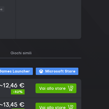
os
Giochi simili
 Games Launcher
Microsoft Store
~12,46 €
Vai allo store
-52%
~13,45 €
Vai allo store