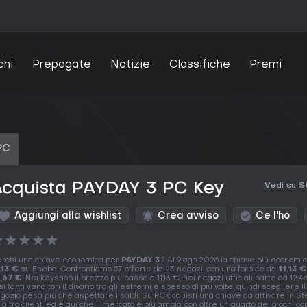
chi
Prepagate
Notizie
Classifiche
Premi
PC
Acquista PAYDAY 3 PC Key
Vedi su 
Aggiungi alla wishlist
Crea avviso
Ce l'ho
★
★
★
★
★
rchi una chiave economica per
PAYDAY 3
? Al 9 ago 2026 la chiave più economi
,13 €
su Eneba. Confrontiamo 57 offerte da 23 negozi, con una forbice da
11,13 €
,67 €
. Nei keyshop il prezzo più basso è 11,13 €, nei negozi ufficiali parte da 12,4
sì tanti venditori il divario tra gli estremi è spesso di più volte, quindi scegliere il
gozio pesa più che aspettare i saldi. Su PC acquisti una chiave da attivare in St
 altro client, ed è qui che il mercato è più ampio, con oltre un quarto dei giochi c