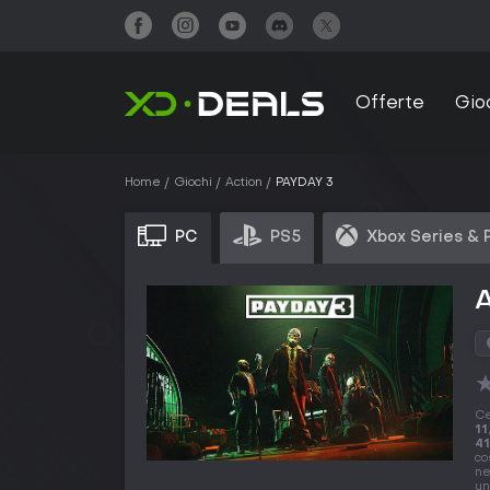
Offerte
Gio
Home
Giochi
Action
PAYDAY 3
PC
PS5
Xbox Series & 
Ce
11
41
co
ne
un