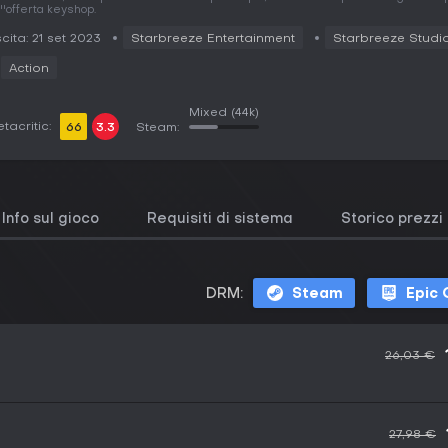
''offerta keyshop.
cita: 21 set 2023
Starbreeze Entertainment
Starbreeze Studi
Action
Mixed
(44k)
tacritic:
66
3.3
Steam:
Info sul gioco
Requisiti di sistema
Storico prezzi
DRM:
Steam
Epic
26,03 €
27,98 €