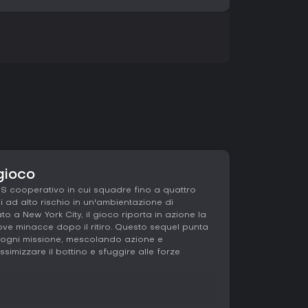
gioco
PS cooperativo in cui squadre fino a quattro
i ad alto rischio in un'ambientazione di
to a New York City, il gioco riporta in azione la
e minacce dopo il ritiro. Questo sequel punta
e ogni missione, mescolando azione e
simizzare il bottino e sfuggire alle forze
intorno alla formazione di una crew per