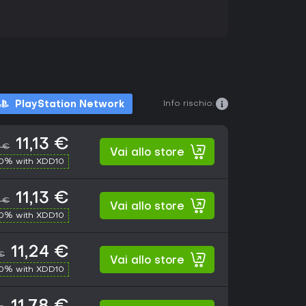
Info rischio:
PlayStation Network
11,13 €
9 €
Vai allo store
10% with XDD10
11,13 €
9 €
Vai allo store
10% with XDD10
11,24 €
 €
Vai allo store
10% with XDD10