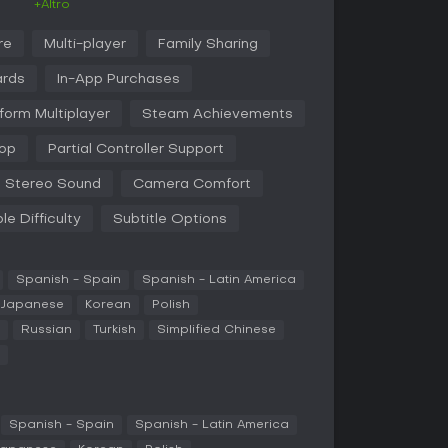
+Altro
coordinazione e flessibilità. Si parte dalla fase
uogo senza farsi notare, per poi decidere quando
re
Multi-player
Family Sharing
ione. Le meccaniche supportano approcci
i sicurezza, forzare serrature o usare abilità per
ards
In-App Purchases
e la situazione degenera, si passa a scontri a
 in cui le ondate di polizia diventano sempre più
form Multiplayer
Steam Achievements
-op
Partial Controller Support
ema di albero delle abilità rivisto, con livelli
a guadagnata nei colpi riusciti. Abilità come
Stereo Sound
Camera Comfort
o o Hacker per manipolare l'elettronica si
ma della rapina. La padronanza delle armi
le Difficulty
Subtitle Options
 affrontare sfide più dure. Mini-giochi per
i aggiungono tensione, con timing precisi per
mare le autorità.
Spanish - Spain
Spanish - Latin America
tale, con loadout che includono armi e tool su
Japanese
Korean
Polish
La fase di negoziazione offre una finestra per
Russian
Turkish
Simplified Chinese
po, arricchendo lo strato strategico. In
eplay con tattiche diverse, sia in solo che in co-
erienza unica.
Spanish - Spain
Spanish - Latin America
i di rapina in co-op, senza modalità competitive