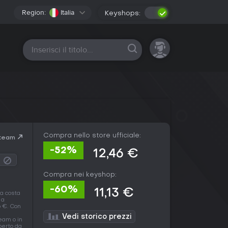
Region:
Italia
Keyshops:
Tutte le piattaforme
Compra nello store ufficiale:
Steam
-52%
12,46 €
Compra nei keyshop:
-60%
11,13 €
ca costa
a
6 €. Con
Vedi storico prezzi
eam o in
operto da