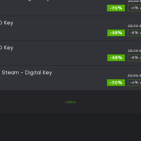
39,99 
-70%
-6% 
D Key
28,49 
-58%
-8% 
D Key
28,49 
-58%
-8% 
- Steam - Digital Key
39,99 
-70%
-6% 
+Altro