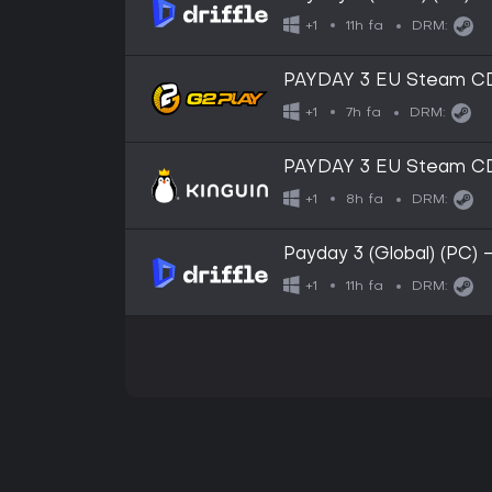
11h fa
+1
DRM:
PAYDAY 3 EU Steam C
7h fa
+1
DRM:
PAYDAY 3 EU Steam C
8h fa
+1
DRM:
Payday 3 (Global) (PC) 
11h fa
+1
DRM: