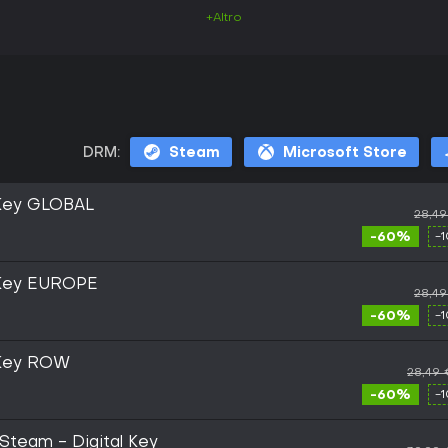
+Altro
DRM:
Steam
Microsoft Store
Key GLOBAL
28,4
-60%
-
 Key EUROPE
28,4
-60%
-
 Key ROW
28,49
-60%
-
Steam - Digital Key