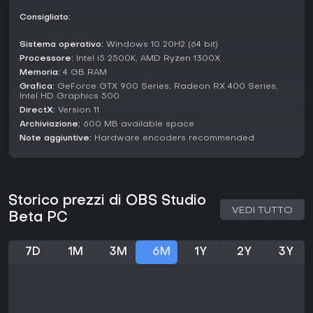
processori a 64 bit e almeno 4 GB di RAM per l'uso base.
Consigliato:
Vale la pena giocarci?
Con recensioni entusiastiche da oltre 49.000 utenti e un
Sistema operativo:
Windows 10 20H2 (64 bit)
tasso di approvazione del 95%, OBS Studio Beta è perfetto
Processore:
Intel i5 2500K, AMD Ryzen 1300X
per chi cerca tool affidabili per registrazione e streaming.
Memoria:
4 GB RAM
Gratuito, open-source e in costante aggiornamento, si
Grafica:
GeForce GTX 900 Series, Radeon RX 400 Series,
rivolge sia ai principianti che ai professionisti del content
Intel HD Graphics 500
creation.
DirectX:
Version 11
Archiviazione:
600 MB available space
Se punti a catturare gameplay o produrre live senza
Note aggiuntive:
Hardware encoders recommended
spendere un euro, questa beta è un ottimo banco di prova
per le nuove feature in arrivo nella release stabile. Chi
preferisce soluzioni plug-and-play potrebbe optare per
alternative, mentre gli utenti esperti ne apprezzeranno
profondità e personalizzazione.
Storico prezzi di OBS Studio
VEDI TUTTO
Beta PC
7D
1M
3M
6M
1Y
2Y
3Y