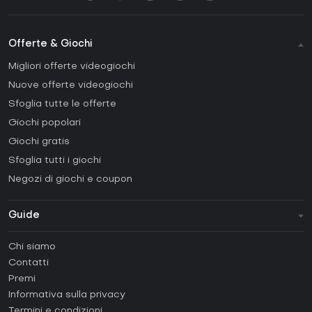
Offerte & Giochi
Migliori offerte videogiochi
Nuove offerte videogiochi
Sfoglia tutte le offerte
Giochi popolari
Giochi gratis
Sfoglia tutti i giochi
Negozi di giochi e coupon
Guide
FAQ
Chi siamo
Guide e tutorial
Contatti
Come attivare una Steam CD Key?
Premi
Come attivare una Epic Games CD Key?
Informativa sulla privacy
Termini e condizioni