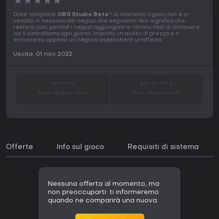
★
★
★
★
★
Dove comprare
OBS Studio Beta
? Al momento il gioco non è in
vendita in nessuno dei negozi che seguiamo. Non significa che
resterà così, perché i negozi aggiungono e ritirano titoli di continuo e
noi li controlliamo ogni giorno. Imposta un avviso di prezzo e ti
scriveremo appena un negozio pubblicherà un'offerta.
Uscita: 01 nov 2022
OFFICIAL
KEYSHOPS
Non disponibile
Non disponibile
Offerte
Info sul gioco
Requisiti di sistema
Nessuna offerta al momento, ma
non preoccuparti: ti informeremo
quando ne comparirà una nuova.