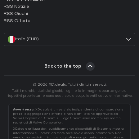
Come attivare una GOG CD Key?
RSS Notizie
Come attivare una Ubisoft Connect CD Key?
RSS Giochi
Come attivare una EA App CD Key?
RSS Offerte
Come attivare una Battle.net CD Key?
Italia (EUR)
Back to the top
© 2026 XD.deals. Tutti i diritti riservati.
Tutti i marchi, i titoli dei giochi, i loghi e le immagini appartengono ai
rispettivi proprietari e sono usati solo a scopo identificativo e informativo.
Avvertenza:
XD.deals è un servizio indipendente di comparazione
prezzi e aggregazione offerte e non è affiliato né approvato da
Valve Corporation. Steam e il logo Steam sono marchi e/o marchi
registrati di Valve Corporation.
XD.deals utilizza dati pubblicamente disponibili di Steam e mostra
informazioni sui prezzi da store terzi solo a scopo informativo. Non
vendiamo prodotti né chiavi digitali e non garantiamo accuratezza,