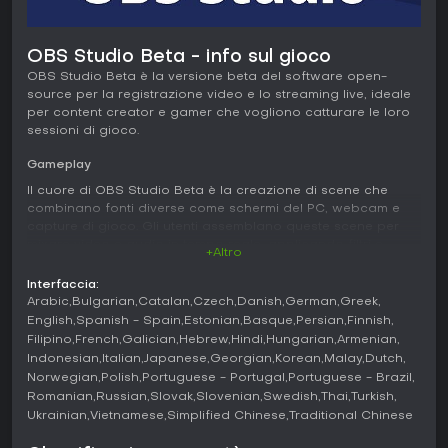
OBS Studio Beta - info sul gioco
OBS Studio Beta è la versione beta del software open-
source per la registrazione video e lo streaming live, ideale
per content creator e gamer che vogliono catturare le loro
sessioni di gioco.
Gameplay
Il cuore di OBS Studio Beta è la creazione di scene che
combinano fonti diverse come schermi del PC, webcam e
capture di gioco. Gli utenti assemblano queste scene per
mixare video e audio in tempo reale, applicando filtri e
+Altro
transizioni per risultati professionali. La configurazione è
semplice: basta aggiungere fonti, regolare le proprietà e
Interfaccia:
assegnare hotkey per azioni come il cambio scena o l'avvio
Arabic
Bulgarian
Catalan
Czech
Danish
German
Greek
della registrazione. Il software garantisce catture ad alte
English
Spanish - Spain
Estonian
Basque
Persian
Finnish
prestazioni, con un funzionamento fluido anche nei task più
Filipino
French
Galician
Hebrew
Hindi
Hungarian
Armenian
pesanti.
Indonesian
Italian
Japanese
Georgian
Korean
Malay
Dutch
Norwegian
Polish
Portuguese - Portugal
Portuguese - Brazil
La gestione audio spicca per il mixer intuitivo, con filtri per
Romanian
Russian
Slovak
Slovenian
Swedish
Thai
Turkish
fonte come noise gate, soppressione e gain, oltre
Ukrainian
Vietnamese
Simplified Chinese
Traditional Chinese
all'integrazione di plugin VST per un controllo avanzato.
L'interfaccia modulare permette di riorganizzare i dock o