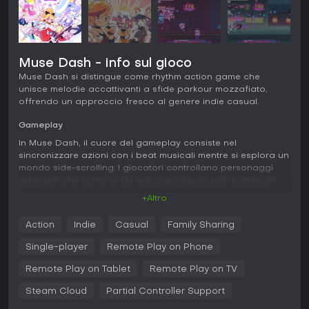
Muse Dash - info sul gioco
Muse Dash si distingue come rhythm action game che
unisce melodie accattivanti a sfide parkour mozzafiato,
offrendo un approccio fresco al genere indie casual.
Gameplay
In Muse Dash, il cuore del gameplay consiste nel
sincronizzare azioni con i beat musicali mentre si esplora un
mondo side-scrolling. I giocatori controllano personaggi
adorabili che corrono da soli, calcolando salti e attacchi
per colpire le note che appaiono come nemici o ostacoli. I
+Altro
foe terrestri richiedono tap o pressioni ritmiche, mentre le
minacce aeree necessitano di balzi precisi. L'accessibilità è
Action
Indie
Casual
Family Sharing
al centro, permettendo anche a chi non ha un timing
perfetto di avanzare schivando pericoli e creando combo.
Single-player
Remote Play on Phone
Ogni brano ha livelli su misura con visual unici, nemici e
boss che rispecchiano l'energia della traccia. La difficoltà
Remote Play on Tablet
Remote Play on TV
cresce da easy a hard e master, passando da pattern
Steam Cloud
Partial Controller Support
semplici a sequenze complesse che mettono alla prova
precisione e velocità.