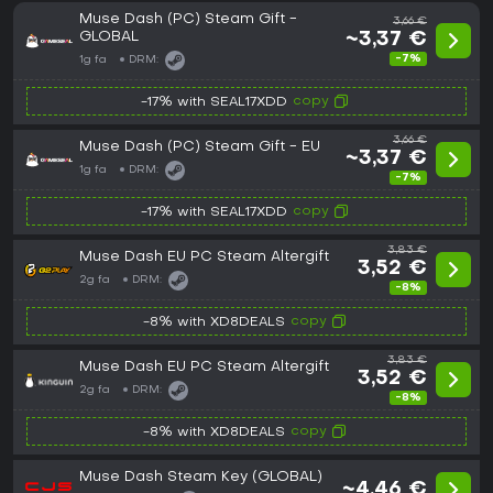
Muse Dash (PC) Steam Gift -
3,66 €
GLOBAL
~3,37 €
-7%
1g fa
DRM:
copy
-17% with SEAL17XDD
3,66 €
Muse Dash (PC) Steam Gift - EU
~3,37 €
1g fa
DRM:
-7%
copy
-17% with SEAL17XDD
3,83 €
Muse Dash EU PC Steam Altergift
3,52 €
2g fa
DRM:
-8%
copy
-8% with XD8DEALS
3,83 €
Muse Dash EU PC Steam Altergift
3,52 €
2g fa
DRM:
-8%
copy
-8% with XD8DEALS
Muse Dash Steam Key (GLOBAL)
~4,46 €