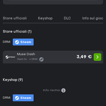
Store ufficiali
Keyshop
DLC
Info sul gioco
Store ufficiali (1)
DRM:
Steam
Muse Dash
3,49 €
3sett fa
DRM:
Keyshop (9)
Info rischio:
DRM:
Steam