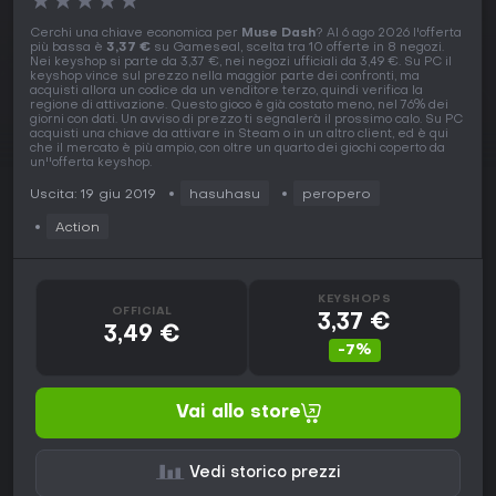
★
★
★
★
★
Cerchi una chiave economica per
Muse Dash
? Al 6 ago 2026 l'offerta
più bassa è
3,37 €
su Gameseal, scelta tra 10 offerte in 8 negozi.
Nei keyshop si parte da 3,37 €, nei negozi ufficiali da 3,49 €. Su PC il
keyshop vince sul prezzo nella maggior parte dei confronti, ma
acquisti allora un codice da un venditore terzo, quindi verifica la
regione di attivazione. Questo gioco è già costato meno, nel 76% dei
giorni con dati. Un avviso di prezzo ti segnalerà il prossimo calo. Su PC
acquisti una chiave da attivare in Steam o in un altro client, ed è qui
che il mercato è più ampio, con oltre un quarto dei giochi coperto da
un''offerta keyshop.
Uscita: 19 giu 2019
hasuhasu
peropero
Action
KEYSHOPS
OFFICIAL
3,37 €
3,49 €
-7%
Vai allo store
Vedi storico prezzi