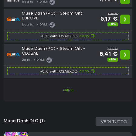
1sett fa
DRM:
Muse Dash (PC) - Steam Gift -
5,62 €
EUROPE
5,17 €
-8%
1sett fa
DRM:
copy
-8% with G2A8XDD
Muse Dash (PC) - Steam Gift -
5,89 €
GLOBAL
5,41 €
-8%
2g fa
DRM:
copy
-8% with G2A8XDD
+Altro
Muse Dash DLC (1)
VEDI TUTTO