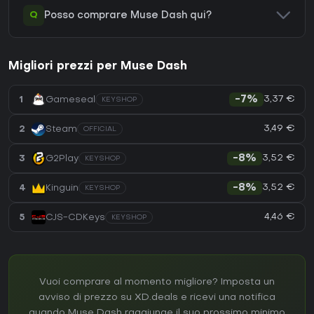
Q
Posso comprare Muse Dash qui?
Migliori prezzi per Muse Dash
3,37 €
1
Gameseal
-7%
KEYSHOP
3,49 €
2
Steam
OFFICIAL
3,52 €
3
G2Play
-8%
KEYSHOP
3,52 €
4
Kinguin
-8%
KEYSHOP
4,46 €
5
CJS-CDKeys
KEYSHOP
Vuoi comprare al momento migliore? Imposta un
avviso di prezzo su XD.deals e ricevi una notifica
quando Muse Dash raggiunge il suo prossimo minimo