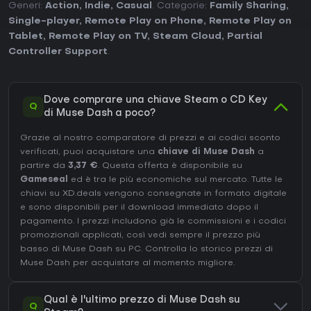
Generi:
Action
,
Indie
,
Casual
. Categorie:
Family Sharing
,
Single-player
,
Remote Play on Phone
,
Remote Play on
Tablet
,
Remote Play on TV
,
Steam Cloud
,
Partial
Controller Support
.
Dove comprare una chiave Steam o CD Key
Q
di Muse Dash a poco?
Grazie al nostro comparatore di prezzi e ai codici sconto
verificati, puoi acquistare una
chiave di Muse Dash
a
partire da
3,37 €
. Questa offerta è disponibile su
Gameseal
ed è tra le più economiche sul mercato. Tutte le
chiavi su XD.deals vengono consegnate in formato digitale
e sono disponibili per il download immediato dopo il
pagamento. I prezzi includono già le commissioni e i codici
promozionali applicati, così vedi sempre il prezzo più
basso di Muse Dash su
PC
. Controlla lo
storico prezzi di
Muse Dash
per acquistare al momento migliore.
Qual è l'ultimo prezzo di Muse Dash su
Q