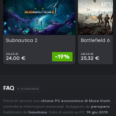
Subnautica 2
Battlefield 6
29,63 €
68,43 €
-19%
24,00 €
25,32 €
FAQ
9 DOMANDE
Prima di cercare una
chiave PC economica di Muse Dash
,
controlla le informazioni essenziali. Sviluppato da
peropero
.
Pubblicato da
hasuhasu
. Data di uscita su PC:
19 giu 2019
.