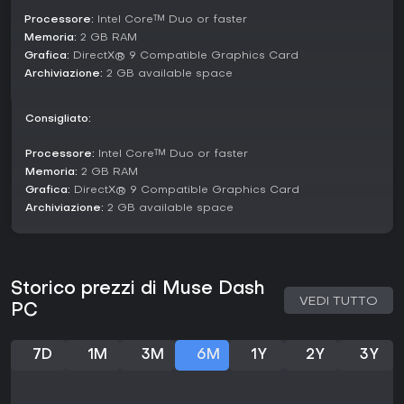
Vale la pena giocarci?
Processore:
Intel Core™ Duo or faster
L'accoglienza per Muse Dash resta eccellente, con
Memoria:
2 GB RAM
recensioni Steam Very Positive al 94% su oltre 110.000 totali e
Grafica:
DirectX® 9 Compatible Graphics Card
90% positive negli ultimi 30 giorni da 622 recensioni. Fonti
Archiviazione:
2 GB available space
esterne confermano, come l'8.5/10 da 小黑盒 e i commenti
positivi di Famitsu su visual e animazioni. Il gioco riceve
ancora supporto su PC e altre piattaforme, restando attuale
Consigliato:
dal lancio del 2019.
Processore:
Intel Core™ Duo or faster
Se ami i rhythm game con un tocco casual e action guidate
Memoria:
2 GB RAM
dalla musica, Muse Dash offre un'esperienza appagante.
Grafica:
DirectX® 9 Compatible Graphics Card
Conquista i principianti con divertimento immediato e zero
Archiviazione:
2 GB available space
curva di apprendimento ripida, oltre ai veterani in cerca di
master mode toste. Chi cerca strategia profonda o
multiplayer potrebbe trovarlo troppo essenziale. In sintesi, la
sua miscela addictiva di ritmi e movimento lo rende una
scelta solida per gaming rilassato.
Storico prezzi di Muse Dash
VEDI TUTTO
PC
7D
1M
3M
6M
1Y
2Y
3Y