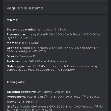
fedeli. La community resta attiva nei match custom e nei
forum, ma senza patch continue tocca affidarsi alla build
Requisiti di sistema
attuale.
Vale la pena giocarci?
Minimo:
Per chi ama meccaniche di fighting profonde e una storia
rivisitata, Mortal Kombat 1 convince nonostante i difetti.
Sistema operativo:
Windows 10 64-bit
Kameo e varietà dei personaggi aprono approcci freschi ai
Processore:
Intel® Core™ i5-6600 | AMD Ryzen™ 3 3100 or
combattimenti, perfetti per novizi e veterani in cerca di
Ryzen™ 5 2600
strategia.
Memoria:
8 GB RAM
Grafica:
Nvidia GeForce® GTX 1660 or AMD Radeon™ RX
L'accoglienza iniziale è stata entusiasta per grafiche e
590 or Intel® Arc™ A750
novità, ma si è inceppata per bug e contenuti assenti
DirectX:
Version 12
rispetto al passato. Se cerchi combattimenti rifiniti più che
Archiviazione:
140 GB available space
supporto eterno, è una scelta valida. Provalo se i duelli
Note aggiuntive:
SSD (Preferred for full online cross-play
brutali e tattici ti attirano, con le modalità single-player che
capabilities), HDD (Supported), 1080p/Low
assicurano rigiocabilità.
Consigliato:
Sistema operativo:
Windows 10/11 64-bit
Processore:
Intel® Core™ i5-8400 | AMD Ryzen™ 5 3600X
Memoria:
8 GB RAM
Grafica:
Nvidia GeForce® GTX 2080 Ti or AMD Radeon™ RX
5700 XT or Intel® Arc™ A770