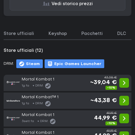
Vedi storico prezzi
Store ufficiali
Keyshop
Pacchetti
DLC
Store ufficiali (12)
DRM:
Steam
Epic Games Launcher
43,38 €
Mortal Kombat 1
~39,04 €
1g fa
DRM:
-10%
Mortal Kombat™ 1
~43,38 €
1g fa
DRM:
49,99 €
Mortal Kombat 1
44,99 €
3sett fa
DRM:
-10%
49,99 €
Mortal Kombat 1