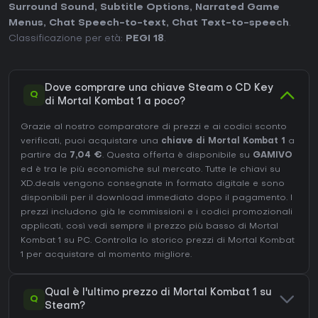
Surround Sound
,
Subtitle Options
,
Narrated Game
Menus
,
Chat Speech-to-text
,
Chat Text-to-speech
.
Classificazione per età:
PEGI 18
.
Dove comprare una chiave Steam o CD Key
Q
di Mortal Kombat 1 a poco?
Grazie al nostro comparatore di prezzi e ai codici sconto
verificati, puoi acquistare una
chiave di Mortal Kombat 1
a
partire da
7,04 €
. Questa offerta è disponibile su
GAMIVO
ed è tra le più economiche sul mercato. Tutte le chiavi su
XD.deals vengono consegnate in formato digitale e sono
disponibili per il download immediato dopo il pagamento. I
prezzi includono già le commissioni e i codici promozionali
applicati, così vedi sempre il prezzo più basso di Mortal
Kombat 1 su
PC
. Controlla lo
storico prezzi di Mortal Kombat
1
per acquistare al momento migliore.
Qual è l'ultimo prezzo di Mortal Kombat 1 su
Q
Steam?