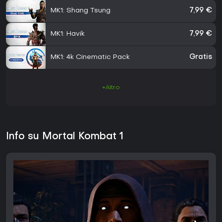
MK1: Shang Tsung
7,99 €
MK1: Havik
7,99 €
MK1: 4k Cinematic Pack
Gratis
+Altro
Info su Mortal Kombat 1