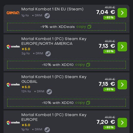
49,99 €
Mortal Kombat 1 EN EU (Steam)
7,04 €
1g fa
DRM:
-85%
copy
-9% with XDDeals
Mortal Kombat 1 (PC) Steam Key
49,99 €
EUROPE/NORTH AMERICA
7,13 €
★
5.0
-85%
2g fa
DRM:
copy
-10% with XDD10
Mortal Kombat 1 (PC) Steam Key
49,99 €
GLOBAL
7,15 €
★
5.0
-85%
12h fa
DRM:
copy
-10% with XDD10
Mortal Kombat 1 (PC) Steam Key
49,99 €
EUROPE
7,20 €
★
5.0
-85%
1g fa
DRM: