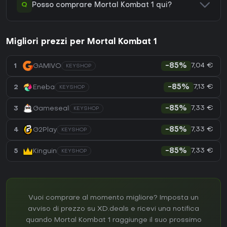
Q
Posso comprare Mortal Kombat 1 qui?
Migliori prezzi per Mortal Kombat 1
7,04 €
1
GAMIVO
-85%
KEYSHOP
7,13 €
2
Eneba
-85%
KEYSHOP
7,33 €
3
Gameseal
-85%
KEYSHOP
7,33 €
4
G2Play
-85%
KEYSHOP
7,33 €
5
Kinguin
-85%
KEYSHOP
Vuoi comprare al momento migliore? Imposta un
avviso di prezzo su XD.deals e ricevi una notifica
quando Mortal Kombat 1 raggiunge il suo prossimo