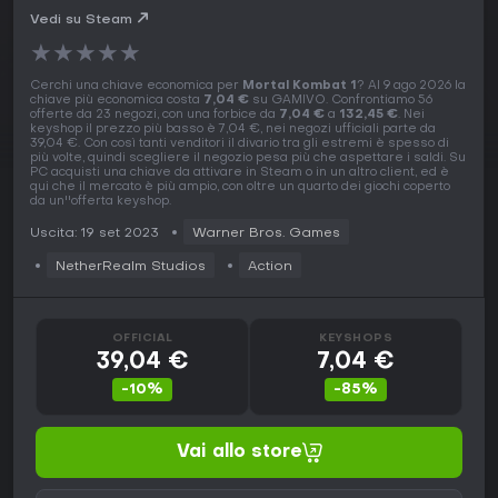
Vedi su Steam
★
★
★
★
★
Cerchi una chiave economica per
Mortal Kombat 1
? Al 9 ago 2026 la
chiave più economica costa
7,04 €
su GAMIVO. Confrontiamo 56
offerte da 23 negozi, con una forbice da
7,04 €
a
132,45 €
. Nei
keyshop il prezzo più basso è 7,04 €, nei negozi ufficiali parte da
39,04 €. Con così tanti venditori il divario tra gli estremi è spesso di
più volte, quindi scegliere il negozio pesa più che aspettare i saldi. Su
PC acquisti una chiave da attivare in Steam o in un altro client, ed è
qui che il mercato è più ampio, con oltre un quarto dei giochi coperto
da un''offerta keyshop.
Uscita: 19 set 2023
Warner Bros. Games
NetherRealm Studios
Action
OFFICIAL
KEYSHOPS
39,04 €
7,04 €
-10%
-85%
Vai allo store