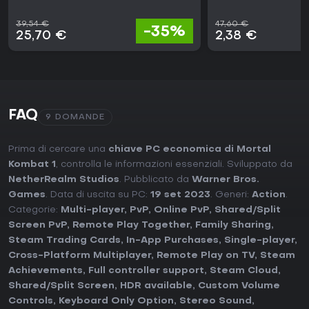
39,54 €
47,60 €
-35%
25,70 €
2,38 €
FAQ
9 DOMANDE
Prima di cercare una
chiave PC economica di Mortal
Kombat 1
, controlla le informazioni essenziali. Sviluppato da
NetherRealm Studios
. Pubblicato da
Warner Bros.
Games
. Data di uscita su PC:
19 set 2023
. Generi:
Action
.
Categorie:
Multi-player
,
PvP
,
Online PvP
,
Shared/Split
Screen PvP
,
Remote Play Together
,
Family Sharing
,
Steam Trading Cards
,
In-App Purchases
,
Single-player
,
Cross-Platform Multiplayer
,
Remote Play on TV
,
Steam
Achievements
,
Full controller support
,
Steam Cloud
,
Shared/Split Screen
,
HDR available
,
Custom Volume
Controls
,
Keyboard Only Option
,
Stereo Sound
,