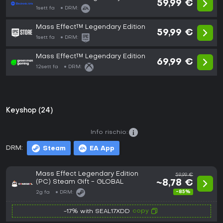
59,99 €
1sett fa
DRM:
Mass Effect™ Legendary Edition
59,99 €
1sett fa
DRM:
Mass Effect™ Legendary Edition
69,99 €
12sett fa
DRM:
Keyshop (24)
Info rischio:
DRM:
Steam
EA App
Mass Effect Legendary Edition
59,99 €
(PC) Steam Gift - GLOBAL
~8,78 €
-85%
2g fa
DRM:
copy
-17% with SEAL17XDD