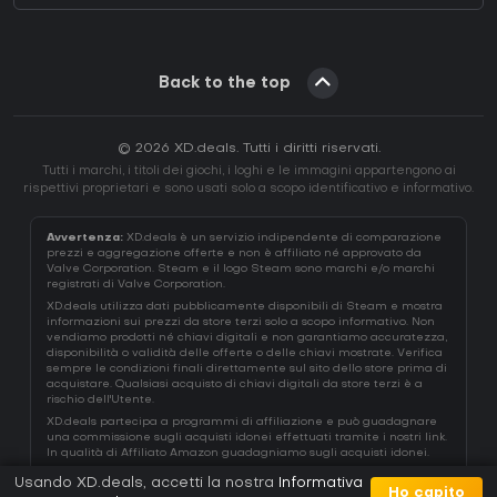
Back to the top
© 2026 XD.deals. Tutti i diritti riservati.
Tutti i marchi, i titoli dei giochi, i loghi e le immagini appartengono ai
rispettivi proprietari e sono usati solo a scopo identificativo e informativo.
Avvertenza:
XD.deals è un servizio indipendente di comparazione
prezzi e aggregazione offerte e non è affiliato né approvato da
Valve Corporation. Steam e il logo Steam sono marchi e/o marchi
registrati di Valve Corporation.
XD.deals utilizza dati pubblicamente disponibili di Steam e mostra
informazioni sui prezzi da store terzi solo a scopo informativo. Non
vendiamo prodotti né chiavi digitali e non garantiamo accuratezza,
disponibilità o validità delle offerte o delle chiavi mostrate. Verifica
sempre le condizioni finali direttamente sul sito dello store prima di
acquistare. Qualsiasi acquisto di chiavi digitali da store terzi è a
rischio dell'Utente.
XD.deals partecipa a programmi di affiliazione e può guadagnare
una commissione sugli acquisti idonei effettuati tramite i nostri link.
In qualità di Affiliato Amazon guadagniamo sugli acquisti idonei.
Usando XD.deals, accetti la nostra
Informativa
Ho capito