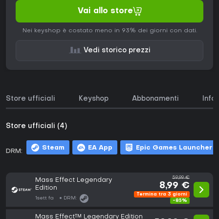
Vai allo store
Nei keyshop è costato meno in 93% dei giorni con dati.
Vedi storico prezzi
Store ufficiali
Keyshop
Abbonamenti
Info
Store ufficiali (4)
Steam
EA App
Epic Games Launcher
DRM:
59,99 €
Mass Effect Legendary
8,99 €
Edition
Termina tra 3 giorni
1sett fa
DRM:
-85%
Mass Effect™ Legendary Edition