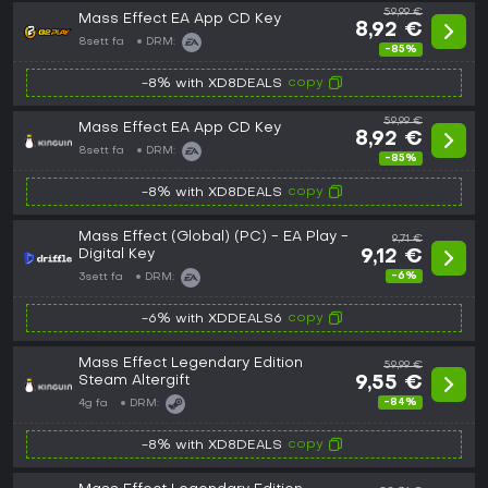
59,99 €
Mass Effect EA App CD Key
8,92 €
8sett fa
DRM:
-85%
copy
-8% with XD8DEALS
59,99 €
Mass Effect EA App CD Key
8,92 €
8sett fa
DRM:
-85%
copy
-8% with XD8DEALS
Mass Effect (Global) (PC) - EA Play -
9,71 €
Digital Key
9,12 €
-6%
3sett fa
DRM:
copy
-6% with XDDEALS6
Mass Effect Legendary Edition
59,99 €
Steam Altergift
9,55 €
-84%
4g fa
DRM:
copy
-8% with XD8DEALS