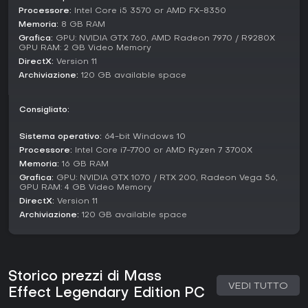
Processore:
Intel Core i5 3570 or AMD FX-8350
inclusi. Supporta hardware moderni, tra cui risoluzione 4K e
HDR, con compatibilità per schermi widescreen e controller
Memoria:
8 GB RAM
su PC.
Grafica:
GPU: NVIDIA GTX 760, AMD Radeon 7970 / R9280X
GPU RAM: 2 GB Video Memory
Vale la pena giocarci?
DirectX:
Version 11
Archiviazione:
120 GB available space
L'accoglienza per Mass Effect Legendary Edition resta
positiva, con un punteggio OpenCritic 'Mighty' su 123
recensioni critiche. I fan lodano grafiche rinnovate e
Consigliato:
meccaniche più fluide, ideali per i nuovi arrivati. È perfetto
per chi ama action RPG narrativi con trame ramificate e
Sistema operativo:
64-bit Windows 10
combattimenti di squadra. Se prediligi interazioni profonde
Processore:
Intel Core i7-7700 or AMD Ryzen 7 3700X
tra personaggi e storie basate sulle scelte rispetto al
multiplayer competitivo, questa collection regge ancora nel
Memoria:
16 GB RAM
2026, con ore di contenuto senza bisogno di supporto
Grafica:
GPU: NVIDIA GTX 1070 / RTX 200, Radeon Vega 56,
GPU RAM: 4 GB Video Memory
continuo.
DirectX:
Version 11
Archiviazione:
120 GB available space
Storico prezzi di Mass
VEDI TUTTO
Effect Legendary Edition PC