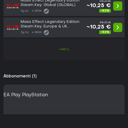
Mass Effect Legendary Edition
58,31 €
Steam Key: Global (GLOBAL)
~10,25 €
-82%
3g fa
DRM:
Mass Effect Legendary Edition
58,31 €
Steam Key: Europe & UK
~10,25 €
(Europe)
-82%
3g fa
DRM:
+Altro
Abbonamenti (1)
EA Play PlayStation