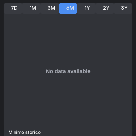
7D
1M
3M
6M
1Y
2Y
3Y
Minimo storico