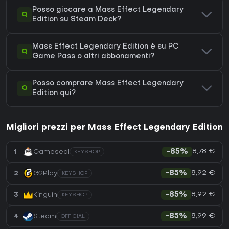
Posso giocare a Mass Effect Legendary
Q
Edition su Steam Deck?
Mass Effect Legendary Edition è su PC
Q
Game Pass o altri abbonamenti?
Posso comprare Mass Effect Legendary
Q
Edition qui?
Migliori prezzi per Mass Effect Legendary Edition
8,78 €
1
Gameseal
-85%
KEYSHOP
8,92 €
2
G2Play
-85%
KEYSHOP
8,92 €
3
Kinguin
-85%
KEYSHOP
8,99 €
4
Steam
-85%
OFFICIAL