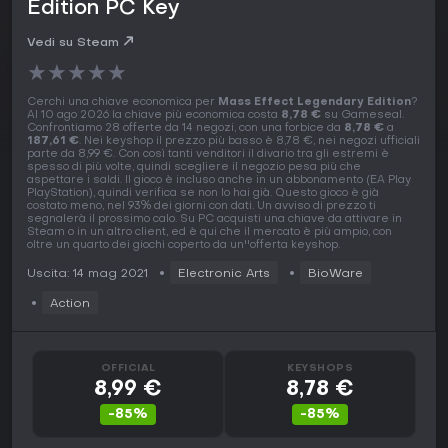
Edition PC Key
Vedi su Steam
★
★
★
★
★
Cerchi una chiave economica per
Mass Effect Legendary Edition
?
Al 10 ago 2026 la chiave più economica costa
8,78 €
su Gameseal.
Confrontiamo 28 offerte da 14 negozi, con una forbice da
8,78 €
a
187,61 €
. Nei keyshop il prezzo più basso è 8,78 €, nei negozi ufficiali
parte da 8,99 €. Con così tanti venditori il divario tra gli estremi è
spesso di più volte, quindi scegliere il negozio pesa più che
aspettare i saldi. Il gioco è incluso anche in un abbonamento (EA Play
PlayStation), quindi verifica se non lo hai già. Questo gioco è già
costato meno, nel 93% dei giorni con dati. Un avviso di prezzo ti
segnalerà il prossimo calo. Su PC acquisti una chiave da attivare in
Steam o in un altro client, ed è qui che il mercato è più ampio, con
oltre un quarto dei giochi coperto da un''offerta keyshop.
Uscita: 14 mag 2021
Electronic Arts
BioWare
Action
OFFICIAL
KEYSHOPS
8,99 €
8,78 €
-85%
-85%