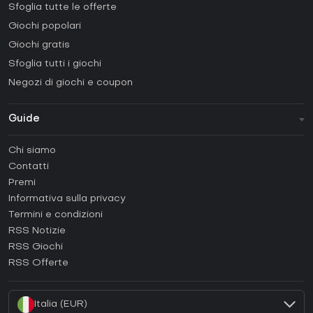
Sfoglia tutte le offerte
Giochi popolari
Giochi gratis
Sfoglia tutti i giochi
Negozi di giochi e coupon
Guide
FAQ
Chi siamo
Guide e tutorial
Contatti
Come attivare una Steam CD Key?
Premi
Come attivare una Epic Games CD Key?
Informativa sulla privacy
Termini e condizioni
Come attivare una GOG CD Key?
RSS Notizie
Come attivare una Ubisoft Connect CD Key?
RSS Giochi
Come attivare una EA App CD Key?
RSS Offerte
Come attivare una Battle.net CD Key?
Italia (EUR)