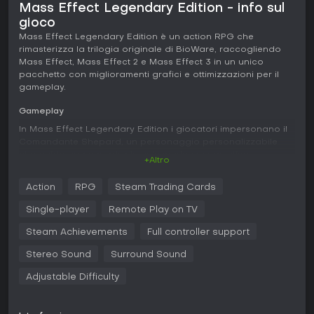
Mass Effect Legendary Edition - info sul
gioco
Mass Effect Legendary Edition è un action RPG che
rimasterizza la trilogia originale di BioWare, raccogliendo
Mass Effect, Mass Effect 2 e Mass Effect 3 in un unico
pacchetto con miglioramenti grafici e ottimizzazioni per il
gameplay.
Gameplay
In Mass Effect Legendary Edition i giocatori impersonano il
Comandante Shepard, un personaggio personalizzabile
che guida una squadra in un'esperienza narrativa
+Altro
profonda. Il combattimento unisce sparatorie in terza
persona a poteri biotici e tech, con la possibilità di impartire
Action
RPG
Steam Trading Cards
ordini ai compagni per attivare abilità o coprirsi. Le scelte
nei dialoghi influenzano relazioni e diramazioni della trama,
Single-player
Remote Play on TV
con decisioni del primo gioco che riverberano sui sequel.
L'esplorazione si svolge sui pianeti con veicoli come il Mako
Steam Achievements
Full controller support
nel primo capitolo, ora dotato di comandi rivisti per una
Stereo Sound
Surround Sound
guida più fluida. La progressione dei personaggi prevede
alberi delle abilità e potenziamenti dell'equipaggiamento,
Adjustable Difficulty
per build orientate al combattimento, alle biotica o alla tech.
La rimasterizzazione affina la precisione del mirino e