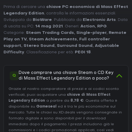
Prima di cercare una
chiave PC economica di Mass Effect
Legendary Edition
, controlla le informazioni essenziali.
Sviluppato da
BioWare
. Pubblicato da
Electronic Arts
. Data
di uscita su PC:
14 mag 2021
. Generi:
Action
,
RPG
.
Categorie:
Steam Trading Cards
,
Single-player
,
Remote
Play on TV
,
Steam Achievements
,
Full controller
support
,
Stereo Sound
,
Surround Sound
,
Adjustable
Difficulty
. Classificazione per età:
PEGI 18
.
Dove comprare una chiave Steam o CD Key
Q
di Mass Effect Legendary Edition a poco?
Grazie al nostro comparatore di prezzi e ai codici sconto
verificati, puoi acquistare una
chiave di Mass Effect
Legendary Edition
a partire da
8,78 €
. Questa offerta è
disponibile su
Gameseal
ed è tra le più economiche sul
mercato. Tutte le chiavi su XD.deals vengono consegnate in
formato digitale e sono disponibili per il download
immediato dopo il pagamento. I prezzi includono già le
commissioni e i codici promozionali applicati, così vedi