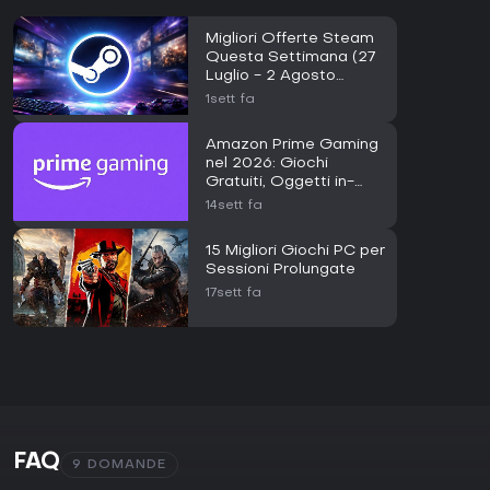
Migliori Offerte Steam
Questa Settimana (27
Luglio - 2 Agosto
2026)
1sett fa
Amazon Prime Gaming
nel 2026: Giochi
Gratuiti, Oggetti in-
Gioco e Guida
14sett fa
all'Accesso
15 Migliori Giochi PC per
Sessioni Prolungate
17sett fa
FAQ
9 DOMANDE