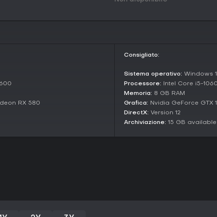
una colonia derelitta divorata 
antiche tra rovine animate da vo
città prospera. Temi di isolamen
artificiale Aylin che guida la tua 
Incontri con anime corrotte svelan
Consigliato:
e entità dormienti in attesa di u
avvincente, dove sezioni di plat
tuo destino all'ambiente condan
Sistema operativo:
Windows 11
2600
Processore:
Intel Core i5-10
Vale la pena giocarci?
Memoria:
8 GB RAM
Per i fan di FPS impegnativi con 
adeon RX 580
Grafica:
Nvidia GeForce GTX 
si distingue come scelta intrigan
DirectX:
Version 12
gameplay intenso e il level desi
Archiviazione:
15 GB availabl
shooter esigenti come Doom o in
Con update continui alla demo che
gioco promette molto per chi cer
player. Se eccelli nell'esplorazio
picchi di difficoltà ripidi, è un'o
più accessibili potrebbe attendere