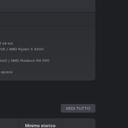
da un abisso. Come Fawkes, recuperi tecnologie
ci folli che accennano alla fine tragica di una
to e orrore cosmico dominano, con l'overseer
discesa nella follia.
o frammenti di lore, inclusi il coro del Collective
na chiave. Questo intreccio crea un'atmosfera
forming conducono a rivelazioni che legano il
nato.
 64-bit
600K / AMD Ryzen 5 3600
twist bullet hell e narrazione solida, Luna Abyss
1660 / AMD Radeon RX 590
te. Impressioni recenti sulla demo ne lodano il
gn accattivante, rendendolo ideale per chi ama
e space
die horror con platforming spiccato.
 migliorano fluidità e curve di difficoltà, il
ca una ventata fresca nelle avventure single-
ne solitaria di mondi sci-fi inquietanti e non temi
ttima opzione; altrimenti, chi preferisce esperienze
 ulteriori ritocchi.
VEDI TUTTO
Minimo storico