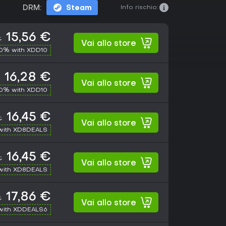
Info rischio:
DRM:
Steam
15,56 €
€
Vai allo store
10% with XDD10
16,28 €
Vai allo store
10% with XDD10
16,45 €
€
Vai allo store
with XD8DEALS
16,45 €
€
Vai allo store
with XD8DEALS
17,86 €
€
Vai allo store
with XDDEALS6