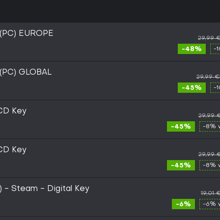
 (PC) EUROPE
29,99 
-48%
-
 (PC) GLOBAL
29,99 €
-45%
-
CD Key
29,99 
-45%
-8% 
CD Key
29,99 
-45%
-8% 
) - Steam - Digital Key
19,01 
-6%
-6% 