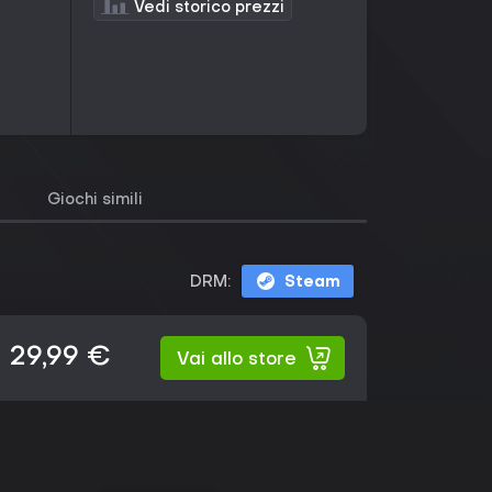
Vedi storico prezzi
Giochi simili
DRM:
Steam
29,99 €
Vai allo store