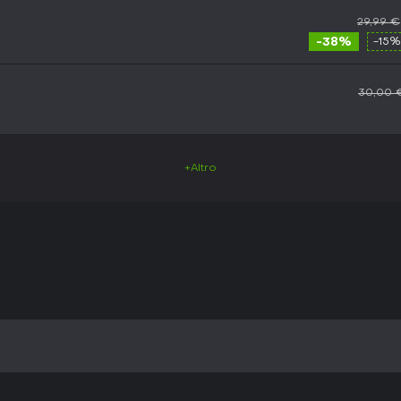
29,99 €
-38%
-15%
30,00 
+Altro