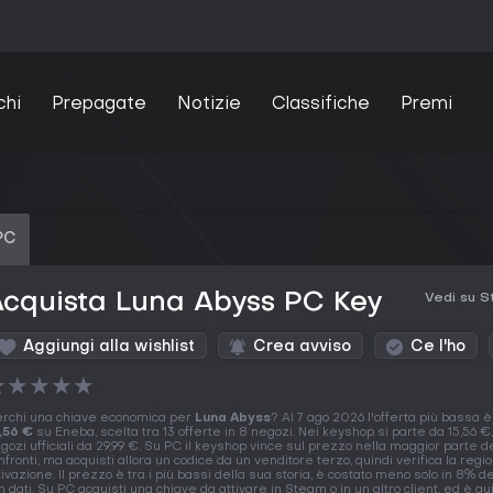
chi
Prepagate
Notizie
Classifiche
Premi
PC
cquista Luna Abyss PC Key
Vedi su 
Aggiungi alla wishlist
Crea avviso
Ce l'ho
★
★
★
★
★
rchi una chiave economica per
Luna Abyss
? Al 7 ago 2026 l'offerta più bassa è
,56 €
su Eneba, scelta tra 13 offerte in 8 negozi. Nei keyshop si parte da 15,56 €,
gozi ufficiali da 29,99 €. Su PC il keyshop vince sul prezzo nella maggior parte d
nfronti, ma acquisti allora un codice da un venditore terzo, quindi verifica la regi
tivazione. Il prezzo è tra i più bassi della sua storia, è costato meno solo in 8% de
n dati. Su PC acquisti una chiave da attivare in Steam o in un altro client, ed è qui