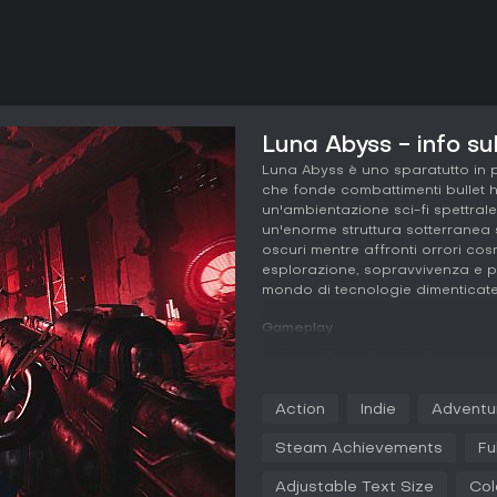
Luna Abyss - info su
Luna Abyss è uno sparatutto in 
che fonde combattimenti bullet he
un'ambientazione sci-fi spettrale
un'enorme struttura sotterranea 
oscuri mentre affronti orrori co
esplorazione, sopravvivenza e pr
mondo di tecnologie dimenticate e
Gameplay
In Luna Abyss, il ciclo di gioco 
megastruttura brutalista colma di 
nascosti. Corri, salti e schivi in 
Action
Indie
Adventu
consapevolezza spaziale, trasfo
la sopravvivenza. Il combattiment
Steam Achievements
Fu
di proiettili da nemici corrotti 
mentre rispondi al fuoco con arm
Adjustable Text Size
Col