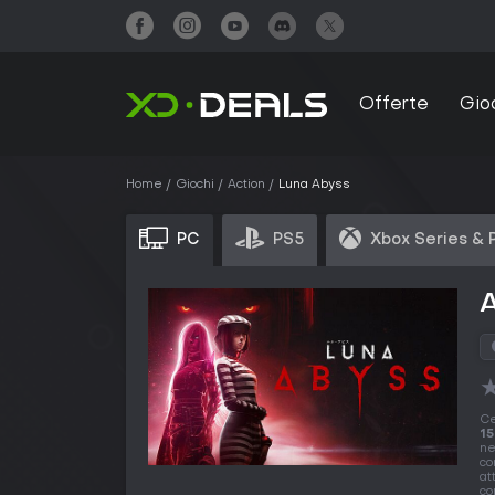
Offerte
Gio
Home
Giochi
Action
Luna Abyss
PC
PS5
Xbox Series & 
A
Ce
15
ne
co
at
co