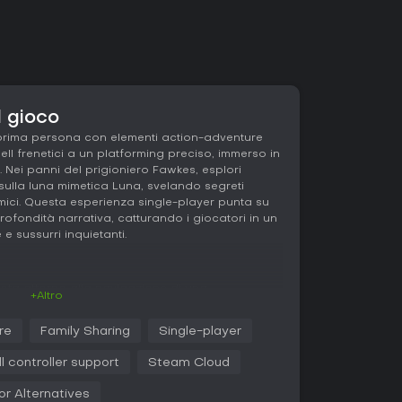
l gioco
prima persona con elementi action-adventure
ll frenetici a un platforming preciso, immerso in
. Nei panni del prigioniero Fawkes, esplori
sulla luna mimetica Luna, svelando segreti
smici. Questa esperienza single-player punta su
ofondità narrativa, catturando i giocatori in un
 sussurri inquietanti.
ruota attorno alla navigazione di una
+Altro
salti verticali, cornicioni stretti e passaggi
ambienti che richiedono riflessi fulminei e
re
Family Sharing
Single-player
rmando il movimento in un'arma essenziale per
o accelera con scontri bullet hell, in cui ondate
ll controller support
Steam Cloud
invadono lo schermo, obbligandoti a schivare
i versatili come fucili a pompa o opzioni a
or Alternatives