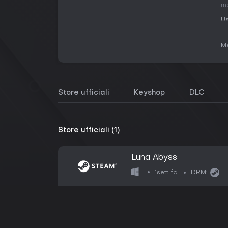
me
Us
Me
Store ufficiali
Keyshop
DLC
Store ufficiali (1)
Luna Abyss
1sett fa
DRM: