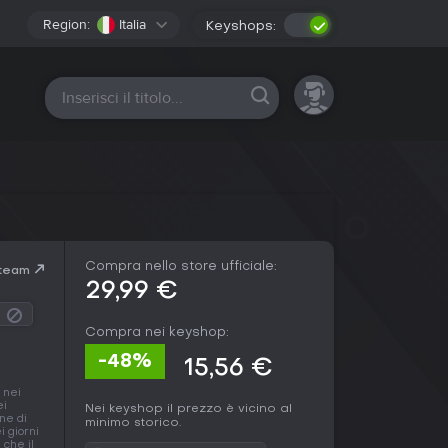
Region:
Italia
Keyshops:
Tutte le piattaforme
Compra nello store ufficiale:
Steam
29,99 €
Compra nei keyshop:
-48%
15,56 €
 nei
ei
Nei keyshop il prezzo è vicino al
one di
minimo storico.
i giorni
 che il