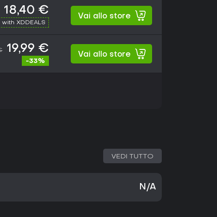
18,40 €
Vai allo store
 with XDDEALS
19,99 €
€
Vai allo store
-33%
VEDI TUTTO
N/A