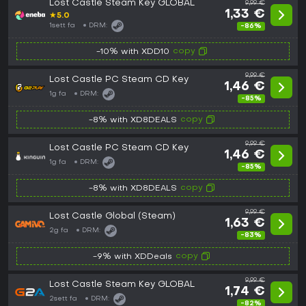
Lost Castle Steam Key GLOBAL
9,99 €
1,33 €
★
5.0
1sett fa
DRM:
-86%
copy
-10% with XDD10
9,99 €
Lost Castle PC Steam CD Key
1,46 €
1g fa
DRM:
-85%
copy
-8% with XD8DEALS
9,99 €
Lost Castle PC Steam CD Key
1,46 €
1g fa
DRM:
-85%
copy
-8% with XD8DEALS
9,99 €
Lost Castle Global (Steam)
1,63 €
2g fa
DRM:
-83%
copy
-9% with XDDeals
9,99 €
Lost Castle Steam Key GLOBAL
1,74 €
2sett fa
DRM:
-82%