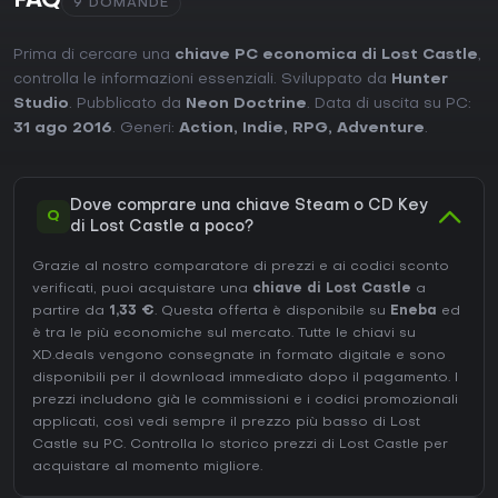
FAQ
9 DOMANDE
Prima di cercare una
chiave PC economica di Lost Castle
,
controlla le informazioni essenziali. Sviluppato da
Hunter
Studio
. Pubblicato da
Neon Doctrine
. Data di uscita su PC:
31 ago 2016
. Generi:
Action
,
Indie
,
RPG
,
Adventure
.
Dove comprare una chiave Steam o CD Key
Q
di Lost Castle a poco?
Grazie al nostro comparatore di prezzi e ai codici sconto
verificati, puoi acquistare una
chiave di Lost Castle
a
partire da
1,33 €
. Questa offerta è disponibile su
Eneba
ed
è tra le più economiche sul mercato. Tutte le chiavi su
XD.deals vengono consegnate in formato digitale e sono
disponibili per il download immediato dopo il pagamento. I
prezzi includono già le commissioni e i codici promozionali
applicati, così vedi sempre il prezzo più basso di Lost
Castle su
PC
. Controlla lo
storico prezzi di Lost Castle
per
acquistare al momento migliore.