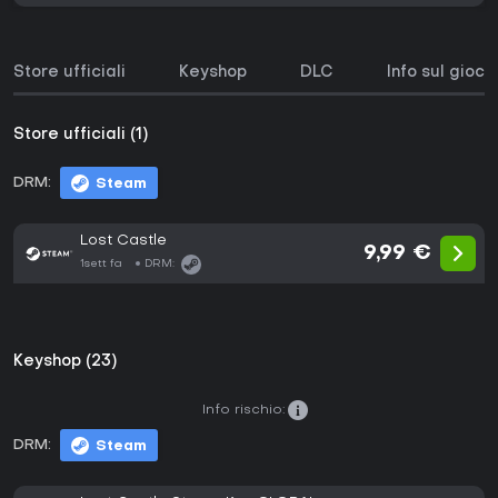
Store ufficiali
Keyshop
DLC
Info sul gioco
Store ufficiali (1)
DRM:
Steam
Lost Castle
9,99 €
1sett fa
DRM:
Keyshop (23)
Info rischio:
DRM:
Steam