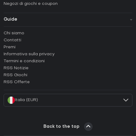
Negozi di giochi e coupon
Guide
FAQ
Chi siamo
Guide e tutorial
Contatti
Come attivare una Steam CD Key?
Premi
Come attivare una Epic Games CD Key?
Informativa sulla privacy
Termini e condizioni
Come attivare una GOG CD Key?
RSS Notizie
Come attivare una Ubisoft Connect CD Key?
RSS Giochi
Come attivare una EA App CD Key?
RSS Offerte
Come attivare una Battle.net CD Key?
Italia (EUR)
Back to the top