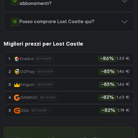
Q
abbonamenti?
Q
Posso comprare Lost Castle qui?
Migliori prezzi per Lost Castle
1,33 €
1
Eneba
-86%
KEYSHOP
1,46 €
2
G2Play
-85%
KEYSHOP
1,46 €
3
Kinguin
-85%
KEYSHOP
1,63 €
4
GAMIVO
-83%
KEYSHOP
1,74 €
5
G2A
-82%
KEYSHOP