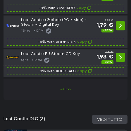
copy
-8% with G2A8XDD
Lost Castle (Global) (PC / Mac) -
9,99 €
Steam - Digital Key
1,79 €
-82%
15h fa
DRM:
copy
-6% with XDDEALS6
9,99 €
Lost Castle EU Steam CD Key
1,93 €
6g fa
DRM:
-80%
copy
-8% with XD8DEALS
+Altro
Lost Castle DLC (3)
VEDI TUTTO