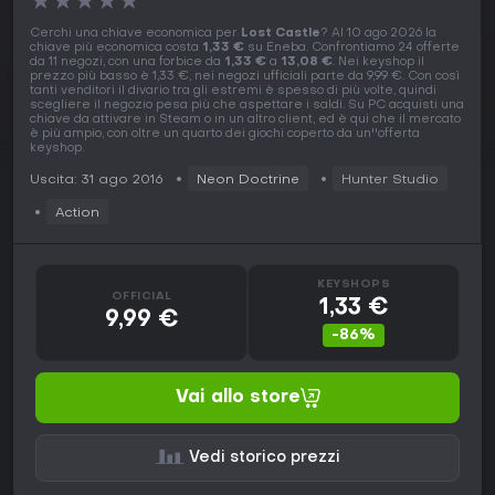
★
★
★
★
★
Cerchi una chiave economica per
Lost Castle
? Al 10 ago 2026 la
chiave più economica costa
1,33 €
su Eneba. Confrontiamo 24 offerte
da 11 negozi, con una forbice da
1,33 €
a
13,08 €
. Nei keyshop il
prezzo più basso è 1,33 €, nei negozi ufficiali parte da 9,99 €. Con così
tanti venditori il divario tra gli estremi è spesso di più volte, quindi
scegliere il negozio pesa più che aspettare i saldi. Su PC acquisti una
chiave da attivare in Steam o in un altro client, ed è qui che il mercato
è più ampio, con oltre un quarto dei giochi coperto da un''offerta
keyshop.
Uscita: 31 ago 2016
Neon Doctrine
Hunter Studio
Action
KEYSHOPS
OFFICIAL
1,33 €
9,99 €
-86%
Vai allo store
Vedi storico prezzi