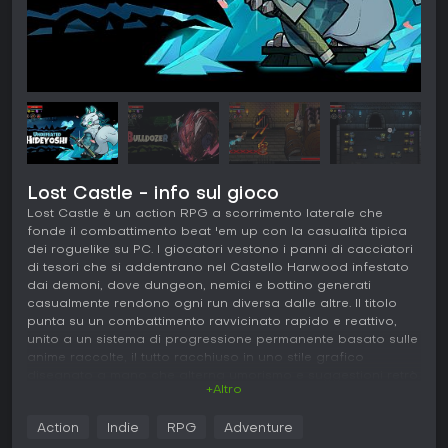
Lost Castle - info sul gioco
Lost Castle è un action RPG a scorrimento laterale che
fonde il combattimento beat 'em up con la casualità tipica
dei roguelike su PC. I giocatori vestono i panni di cacciatori
di tesori che si addentrano nel Castello Harwood infestato
dai demoni, dove dungeon, nemici e bottino generati
casualmente rendono ogni run diversa dalle altre. Il titolo
punta su un combattimento ravvicinato rapido e reattivo,
unito a un sistema di progressione permanente basato sulle
anime raccolte, il tutto racchiuso in uno stile grafico
disegnato a mano che alterna umorismo e suggestioni retrò.
+Altro
Gameplay
Action
Indie
RPG
Adventure
Il combattimento si basa su attacchi base, colpi caricati,