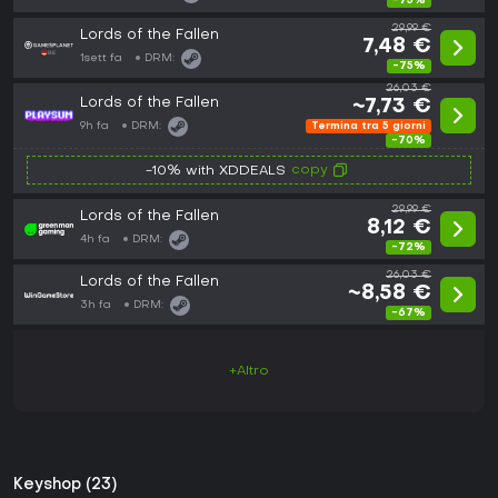
-75%
29,99 €
Lords of the Fallen
7,48 €
1sett fa
DRM:
-75%
26,03 €
Lords of the Fallen
~7,73 €
9h fa
DRM:
Termina tra 5 giorni
-70%
copy
-10% with XDDEALS
29,99 €
Lords of the Fallen
8,12 €
4h fa
DRM:
-72%
26,03 €
Lords of the Fallen
~8,58 €
3h fa
DRM:
-67%
+Altro
Keyshop (23)