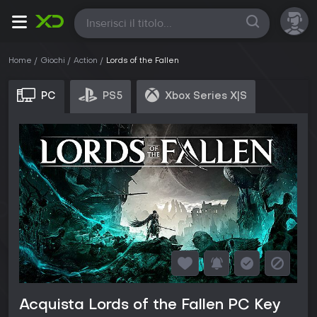
Tutte
Home
Giochi
Action
Lords of the Fallen
PC
PS5
Xbox Series X|S
Acquista Lords of the Fallen PC Key