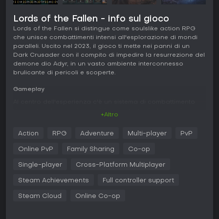
Lords of the Fallen - info sul gioco
Lords of the Fallen si distingue come soulslike action RPG
che unisce combattimenti intensi all'esplorazione di mondi
paralleli. Uscito nel 2023, il gioco ti mette nei panni di un
Dark Crusader con il compito di impedire la resurrezione del
demone dio Adyr, in un vasto ambiente interconnesso
brulicante di pericoli e scoperte.
Gameplay
Al centro dell'esperienza c'è un sistema di combattimento
rinnovato, che premia precisione e strategia. Impugni
+Altro
un'ampia gamma di armi, dai pesanti flagelli alle rapide
balestre, e puoi integrare magie per potenti attacchi arcani.
Action
RPG
Adventure
Multi-player
PvP
Meccanica chiave è il passaggio tra due regni, Axiom per i
vivi e Umbral per i morti, tramite una lanterna speciale per
Online PvP
Family Sharing
Co-op
risolvere enigmi, scoprire passaggi nascosti e ottenere
vantaggi negli scontri.
Single-player
Cross-Platform Multiplayer
Il combattimento è reattivo, con opzioni per combinare
Steam Achievements
Full controller support
attacchi leggeri e pesanti, caricare mosse a metà combo e
Steam Cloud
Online Co-op
prosciugare la postura nemica per colpi letali. Il blocco
apre a opportunità di parry, mentre il danno da wither
introduce un elemento rischio-ricompensa recuperabile con