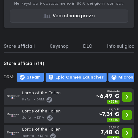
Nei keyshop è costato meno in 86% dei giorni con dati.
Vedi storico prezzi
Store ufficiali
Keyshop
DLC
Info sul gioco
Store ufficiali (14)
DRM:
Steam
Epic Games Launcher
Microsof
26,03 €
Lords of the Fallen
~6,49 €
9h fa
DRM:
-75%
29,15 €
Lords of the Fallen
~7,31 €
2g fa
DRM:
-74%
29,99 €
Lords of the Fallen
7,48 €
1sett fa
DRM: