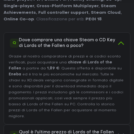
Single-player
,
Cross-Platform Multiplayer
,
Steam
Achievements
,
Full controller support
,
Steam Cloud
,
Online Co-op
. Classificazione per età:
PEGI 18
.
Dove comprare una chiave Steam o CD Key
Q
di Lords of the Fallen a poco?
Grazie al nostro comparatore di prezzi e ai codici sconto
verificati, puoi acquistare una
chiave di Lords of the
Fallen
a partire da
1,89 €
. Questa offerta è disponibile su
Eneba
ed è tra le più economiche sul mercato. Tutte le
chiavi su XD.deals vengono consegnate in formato digitale
e sono disponibili per il download immediato dopo il
pagamento. I prezzi includono già le commissioni e i codici
promozionali applicati, così vedi sempre il prezzo più
basso di Lords of the Fallen su
PC
. Controlla lo
storico
prezzi di Lords of the Fallen
per acquistare al momento
migliore.
Qual è l'ultimo prezzo di Lords of the Fallen