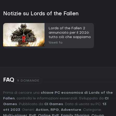
Notizie su Lords of the Fallen
Lords of the Fallen 2
annunciato per il 2026:
tutto ciò che sappiamo
16sett fa
FAQ
9 DOMANDE
Prima di cercare una
chiave PC economica di Lords of the
Fallen
, controlla le informazioni essenziali. Sviluppato da
CI
Games
. Pubblicato da
CI Games
. Data di uscita su PC:
13
ott 2023
. Generi:
Action
,
RPG
,
Adventure
. Categorie:
Multi-player
,
PvP
,
Online PvP
,
Family Sharing
,
Co-op
,