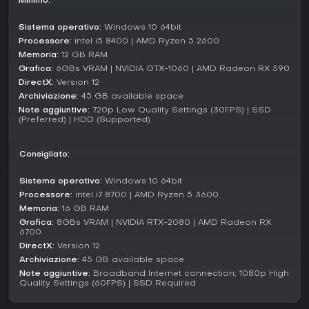
Minimo:
Dal lancio, il gioco ha ricevuto oltre 70 update, culminati
nella versione 2.5 come ultima patch principale. Questi
hanno rivoluzionato il combattimento per maggiore
Sistema operativo:
Windows 10 64bit
reattività, bilanciato la difficoltà, aggiunto nuove questline e
Processore:
intel i5 8400 | AMD Ryzen 5 2600
migliorato le performance in generale.
Memoria:
12 GB RAM
Grafica:
6GBs VRAM | NVIDIA GTX-1060 | AMD Radeon RX 590
Vale la pena giocarci?
DirectX:
Version 12
Per i fan di action RPG sfidanti con elementi soulslike, offre
Archiviazione:
45 GB available space
un valore notevole, specie dopo gli update estesi. I
Note aggiuntive:
720p Low Quality Settings (30FPS) | SSD
feedback dei giocatori lodano l'atmosfera envolgente e il
(Preferred) | HDD (Supported)
level design articolato, con recensioni Steam al 62%
positive, Metacritic a 77 dai critici e 6.7 dagli utenti. Il
Consigliato:
combattimento affinato e le meccaniche a doppio mondo
garantiscono rigiocabilità, pur con alcuni problemi tecnici
residui. Se ami boss battle toste e esplorazione cooperativa,
Sistema operativo:
Windows 10 64bit
è una scelta solida, soprattutto con il supporto continuo
Processore:
intel i7 8700 | AMD Ryzen 5 3600
verso un sequel in arrivo.
Memoria:
16 GB RAM
Grafica:
8GBs VRAM | NVIDIA RTX-2080 | AMD Radeon RX
6700
DirectX:
Version 12
Archiviazione:
45 GB available space
Note aggiuntive:
Broadband Internet connection; 1080p High
Quality Settings (60FPS) | SSD Required