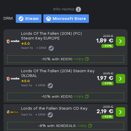
Info rischio:
DRM:
Steam
Microsoft Store
Lords Of The Fallen (2014) (PC)
29,99 €
Steam Key EUROPE
1,89 €
★
5.0
-93%
5sett fa
DRM:
copy
-10% with XDD10
Lords Of The Fallen (2014) Steam Key
29,99 €
GLOBAL
1,97 €
★
5.0
-93%
1sett fa
DRM:
copy
-10% with XDD10
29,99 €
Lords of the Fallen Steam CD Key
2,19 €
1sett fa
DRM:
-92%
copy
-8% with XD8DEALS