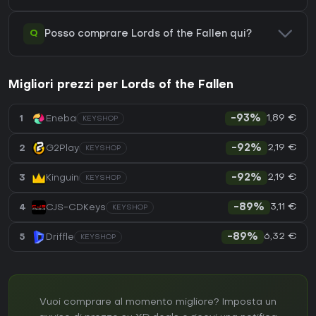
Q
Posso comprare Lords of the Fallen qui?
Migliori prezzi per Lords of the Fallen
1,89 €
1
Eneba
-93%
KEYSHOP
2,19 €
2
G2Play
-92%
KEYSHOP
2,19 €
3
Kinguin
-92%
KEYSHOP
3,11 €
4
CJS-CDKeys
-89%
KEYSHOP
6,32 €
5
Driffle
-89%
KEYSHOP
Vuoi comprare al momento migliore? Imposta un