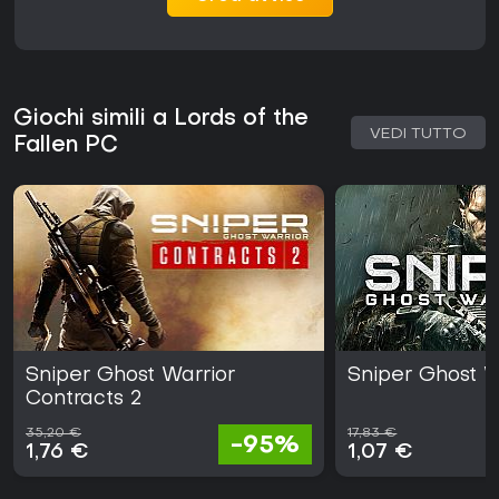
Giochi simili a Lords of the
VEDI TUTTO
Fallen PC
Sniper Ghost Warrior
Sniper Ghost W
Contracts 2
35,20 €
17,83 €
-95%
1,76 €
1,07 €