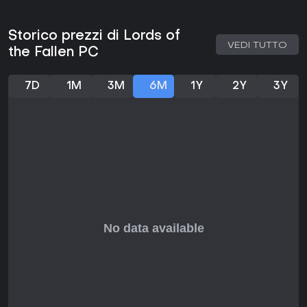
Storico prezzi di Lords of
VEDI TUTTO
the Fallen PC
7D
1M
3M
6M
1Y
2Y
3Y