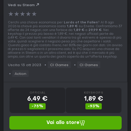
Vedi su Steam
★
★
★
★
★
Cerchi una chiave economica per
Lords of the Fallen
? Al 8 ago
2026 la chiave più economica costa
1,89 €
su Eneba. Confrontiamo 37
offerte da 24 negozi, con una forbice da
1,89 €
a
29,99 €
. Nei
keyshop il prezzo più basso è 1,89 €, nei negozi ufficiali parte da
6,49 €. Con così tanti venditori il divario tra gli estremi è spesso di più
volte, quindi scegliere il negozio pesa più che aspettare i saldi.
Questo gioco è già costato meno, nel 86% dei giorni con dati. Un avviso
di prezzo ti segnalerà il prossimo calo. Su PC acquisti una chiave da
attivare in Steam o in un altro client, ed è qui che il mercato è più
ampio, con oltre un quarto dei giochi coperto da un''offerta keyshop.
Uscita: 13 ott 2023
CI Games
CI Games
Action
OFFICIAL
KEYSHOPS
6,49 €
1,89 €
-75%
-93%
Vai allo store