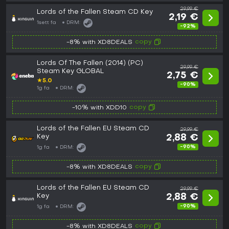
29,99 €
Lords of the Fallen Steam CD Key
2,19 €
1sett fa
DRM:
-92%
copy
-8% with XD8DEALS
Lords Of The Fallen (2014) (PC)
29,99 €
Steam Key GLOBAL
2,75 €
★
5.0
-90%
1g fa
DRM:
copy
-10% with XDD10
Lords of the Fallen EU Steam CD
29,99 €
Key
2,88 €
-90%
1g fa
DRM:
copy
-8% with XD8DEALS
Lords of the Fallen EU Steam CD
29,99 €
Key
2,88 €
-90%
1g fa
DRM:
copy
-8% with XD8DEALS