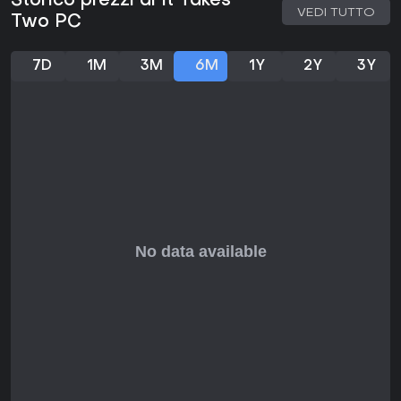
Storico prezzi di It Takes
degli utenti su piattaforme come IMDb e Reddit ne lodano lo
VEDI TUTTO
Two PC
stile artistico whimsy, le sfide variegate e l'idoneità per
introdurre novizi al gaming, con definizioni come
"meraviglioso e divertente" e voti intorno a 9/10 nelle
7D
1M
3M
6M
1Y
2Y
3Y
discussioni community. Il gioco non ha update o stagioni in
corso secondo gli ultimi controlli, ma il pacchetto completo
include Friend's Pass per l'accesso co-op gratuito.
Se hai un partner affidabile e apprezzi puzzle-platformer
con storie emozionanti, questo titolo garantisce valore
duraturo grazie a momenti replayable e temi sentiti. I
giocatori solitari guardino altrove, poiché il requisito co-op
è imprescindibile. Nel complesso, il suo design innovativo lo
rende una valida opzione per sessioni di gaming in duo.