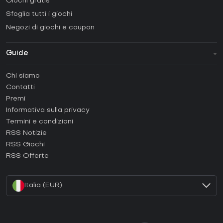
Giochi gratis
Sfoglia tutti i giochi
Negozi di giochi e coupon
Guide
FAQ
Chi siamo
Guide e tutorial
Contatti
Come attivare una Steam CD Key?
Premi
Come attivare una Epic Games CD Key?
Informativa sulla privacy
Termini e condizioni
Come attivare una GOG CD Key?
RSS Notizie
Come attivare una Ubisoft Connect CD Key?
RSS Giochi
Come attivare una EA App CD Key?
RSS Offerte
Come attivare una Battle.net CD Key?
Italia (EUR)