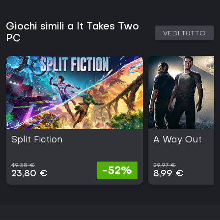
Giochi simili a It Takes Two
VEDI TUTTO
PC
Split Fiction
A Way Out
49,58 €
29,97 €
-52%
23,80 €
8,99 €