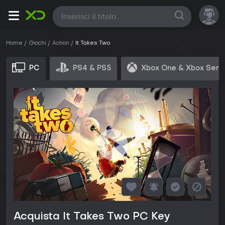
Tutte
Home
Giochi
Action
It Takes Two
PC
PS4 & PS5
Xbox One & Xbox Seri
Acquista It Takes Two PC Key