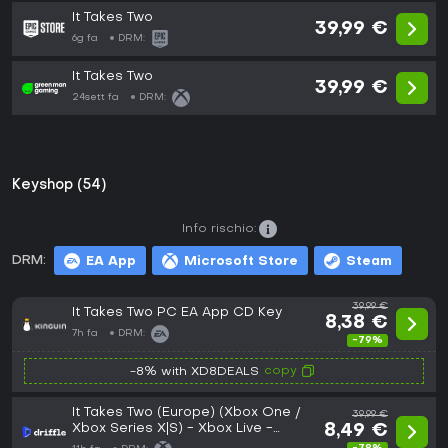
It Takes Two
39,99 €
6g fa
DRM:
It Takes Two
39,99 €
24sett fa
DRM:
Keyshop (54)
Info rischio:
DRM:
EA App
Microsoft Store
Steam
39,99 €
It Takes Two PC EA App CD Key
8,38 €
7h fa
DRM:
-79%
copy
-8% with XD8DEALS
It Takes Two (Europe) (Xbox One /
39,99 €
Xbox Series X|S) - Xbox Live -
8,49 €
Digital Key