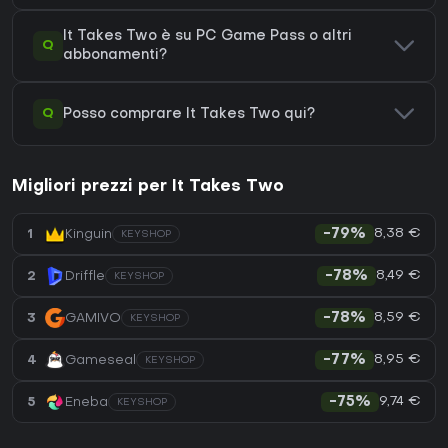
It Takes Two è su PC Game Pass o altri
Q
abbonamenti?
Q
Posso comprare It Takes Two qui?
Migliori prezzi per It Takes Two
8,38 €
1
Kinguin
-79%
KEYSHOP
8,49 €
2
Driffle
-78%
KEYSHOP
8,59 €
3
GAMIVO
-78%
KEYSHOP
8,95 €
4
Gameseal
-77%
KEYSHOP
9,74 €
5
Eneba
-75%
KEYSHOP