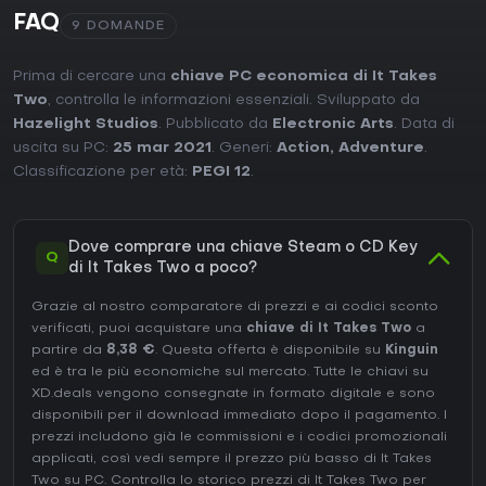
FAQ
9 DOMANDE
Prima di cercare una
chiave PC economica di It Takes
Two
, controlla le informazioni essenziali. Sviluppato da
Hazelight Studios
. Pubblicato da
Electronic Arts
. Data di
uscita su PC:
25 mar 2021
. Generi:
Action
,
Adventure
.
Classificazione per età:
PEGI 12
.
Dove comprare una chiave Steam o CD Key
Q
di It Takes Two a poco?
Grazie al nostro comparatore di prezzi e ai codici sconto
verificati, puoi acquistare una
chiave di It Takes Two
a
partire da
8,38 €
. Questa offerta è disponibile su
Kinguin
ed è tra le più economiche sul mercato. Tutte le chiavi su
XD.deals vengono consegnate in formato digitale e sono
disponibili per il download immediato dopo il pagamento. I
prezzi includono già le commissioni e i codici promozionali
applicati, così vedi sempre il prezzo più basso di It Takes
Two su
PC
. Controlla lo
storico prezzi di It Takes Two
per