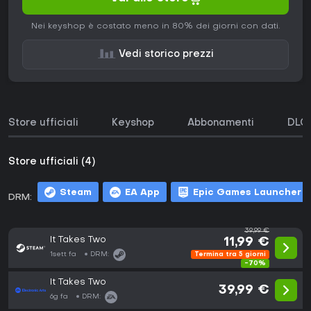
Nei keyshop è costato meno in 80% dei giorni con dati.
Vedi storico prezzi
Store ufficiali
Keyshop
Abbonamenti
DLC
Store ufficiali (4)
Steam
EA App
Epic Games Launcher
DRM:
39,99 €
It Takes Two
11,99 €
1sett fa
DRM:
Termina tra 5 giorni
-70%
It Takes Two
39,99 €
6g fa
DRM: