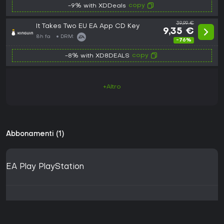
copy
-9% with XDDeals
39,99 €
It Takes Two EU EA App CD Key
9,35 €
8h fa
DRM:
-76%
copy
-8% with XD8DEALS
+Altro
Abbonamenti (1)
EA Play PlayStation