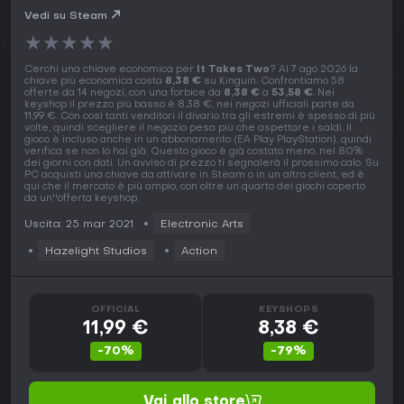
Vedi su Steam
★
★
★
★
★
Cerchi una chiave economica per
It Takes Two
? Al 7 ago 2026 la
chiave più economica costa
8,38 €
su Kinguin. Confrontiamo 58
offerte da 14 negozi, con una forbice da
8,38 €
a
53,58 €
. Nei
keyshop il prezzo più basso è 8,38 €, nei negozi ufficiali parte da
11,99 €. Con così tanti venditori il divario tra gli estremi è spesso di più
volte, quindi scegliere il negozio pesa più che aspettare i saldi. Il
gioco è incluso anche in un abbonamento (EA Play PlayStation), quindi
verifica se non lo hai già. Questo gioco è già costato meno, nel 80%
dei giorni con dati. Un avviso di prezzo ti segnalerà il prossimo calo. Su
PC acquisti una chiave da attivare in Steam o in un altro client, ed è
qui che il mercato è più ampio, con oltre un quarto dei giochi coperto
da un''offerta keyshop.
Uscita: 25 mar 2021
Electronic Arts
Hazelight Studios
Action
OFFICIAL
KEYSHOPS
11,99 €
8,38 €
-70%
-79%
Vai allo store