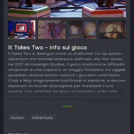
It Takes Two - info sul gioco
It Takes Two si distingue come un platformer co-op action-
adventure che richiede teamwork dall'inizio alla fine. Uscito
nel 2021 da Hazelight Studios, il gioco trasforma le difficoltà
relazionali di una coppia in un viaggio fantastico tra oggetti
quotidiani divenuti enormi ostacoli. I giocatori controllano
Cody e May, magicamente trasformati in bambole, e devono
esplorare un mondo stravagante per rinsaldare il loro
legame. Con un'enfasi sul gioco cooperativo, brilla nelle
sessioni in split-screen, locali o online, perfetto per amici o
partner in cerca di esperienze condivise.
+Altro
Gameplay
Action
Adventure
In It Takes Two, il gameplay ruota attorno a meccaniche
cooperative in cui ogni giocatore gestisce abilità uniche
che si completano a vicenda. I livelli introducono strumenti