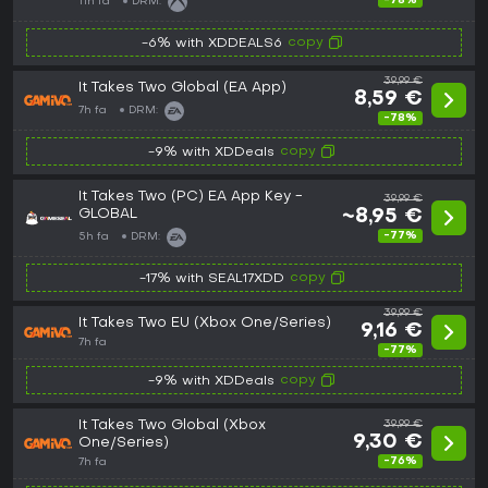
-78%
11h fa
DRM:
copy
-6% with XDDEALS6
39,99 €
It Takes Two Global (EA App)
8,59 €
7h fa
DRM:
-78%
copy
-9% with XDDeals
It Takes Two (PC) EA App Key -
39,99 €
GLOBAL
~8,95 €
-77%
5h fa
DRM:
copy
-17% with SEAL17XDD
39,99 €
It Takes Two EU (Xbox One/Series)
9,16 €
7h fa
-77%
copy
-9% with XDDeals
It Takes Two Global (Xbox
39,99 €
9,30 €
One/Series)
-76%
7h fa