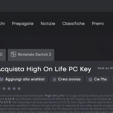
chi
Prepagate
Notizie
Classifiche
Premi
PC
Nintendo Switch 2
cquista High On Life PC Key
Vedi su 
Aggiungi alla wishlist
Crea avviso
Ce l'ho
★
★
★
★
★
rchi una chiave economica per
High On Life
? Al 6 ago 2026 la chiave più econ
sta
4,22 €
su Difmark. Confrontiamo 41 offerte da 23 negozi, con una forbice da
72,24 €
. Nei keyshop il prezzo più basso è 4,22 €, nei negozi ufficiali parte da 6
n così tanti venditori il divario tra gli estremi è spesso di più volte, quindi sceglie
gozio pesa più che aspettare i saldi. Su PC acquisti una chiave da attivare in St
 altro client, ed è qui che il mercato è più ampio, con oltre un quarto dei giochi c