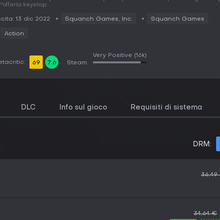
''offerta keyshop.
cita: 13 dic 2022
Squanch Games, Inc.
Squanch Games
Action
Very Positive
(16k)
tacritic:
69
7.6
Steam:
DLC
Info sul gioco
Requisiti di sistema
DRM:
36,49
34,64 €