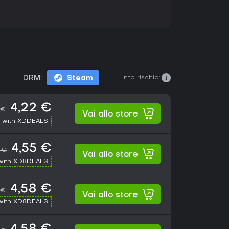
Info rischio:
DRM:
Steam
4,22 €
 €
Vai allo store
 with XDDEALS
4,55 €
 €
Vai allo store
with XD8DEALS
4,58 €
 €
Vai allo store
with XD8DEALS