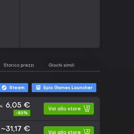
Storico prezzi
Giochi simili
Steam
Epic Games Launcher
6,05 €
 €
Vai allo store
-83%
~31,17 €
Vai allo store