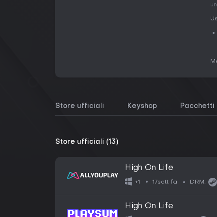
un
Us
Me
Store ufficiali
Keyshop
Pacchetti
Store ufficiali (13)
High On Life
17sett fa
+1
DRM:
High On Life