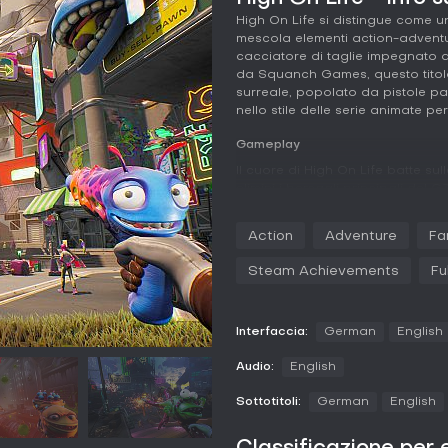
High On Life si distingue come 
mescola elementi action-adventu
cacciatore di taglie impegnato a
da Squanch Games, questo titolo 
surreale, popolato da pistole pa
nello stile delle serie animate per
Gameplay
Il cuore di High On Life batte sull
elimini i bersagli principali del 
chiamate Gatlians, ognuna con p
combattimenti dinamici e varieg
Action
Adventure
Fa
primarie per lo sparo base, secon
affrontare sia scontri che enigmi
Steam Achievements
Fu
L'esplorazione ha un ruolo cent
man mano che sblocchi potenziame
come un coltello con rampino pe
Interfaccia:
German
English
segrete. Gli scontri uniscono gu
Torg o Krubis, richiedendo di ada
Audio:
English
nemiche. Gli upgrade rintracciati
Sottotitoli:
German
English
l'arsenale, aprendo percorsi prim
Elementi sociali emergono dalle 