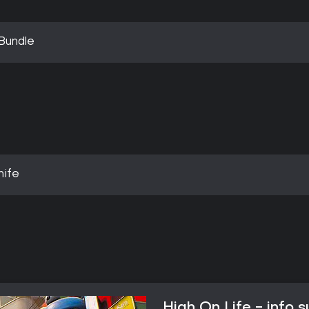
 Bundle
nife
High On Life - info s