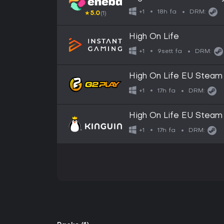
18h fa
+1
DRM:
★
5.0
(1)
High On Life
9sett fa
+1
DRM:
High On Life EU Steam
17h fa
+1
DRM:
High On Life EU Steam
17h fa
+1
DRM: