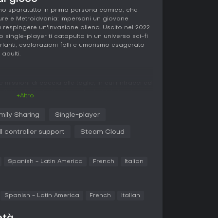
uno sparatutto in prima persona comico, che
re e Metroidvania: impersoni un giovane
 respingere un'invasione aliena. Uscito nel 2022
single-player ti catapulta in un universo sci-fi
rlanti, esplorazioni folli e umorismo esagerato
 adulti.
e missioni di caccia alle taglie, in cui rintracci ed
G3 Cartel. Impugni un arsenale di armi viventi
+Altro
ersonalità e abilità uniche che rendono i
ati. Queste armi propongono modalità di fuoco
mily Sharing
Single-player
darie per attacchi speciali e trick hole per
.
ll controller support
Steam Cloud
rale, con mondi che premiano il backtracking
nti. Le sezioni platforming sfruttano attrezzi
r attraversare voragini o accedere ad aree
Spanish - Latin America
French
Italian
nplay a battaglie contro boss del cartel come 9-
ttare il loadout per sfruttare le debolezze
 nei forzieri o acquistati nei negozi potenziano
Spanish - Latin America
French
Italian
a inaccessibili in puro stile Metroidvania.
interazioni con NPC stravaganti, che sfornano