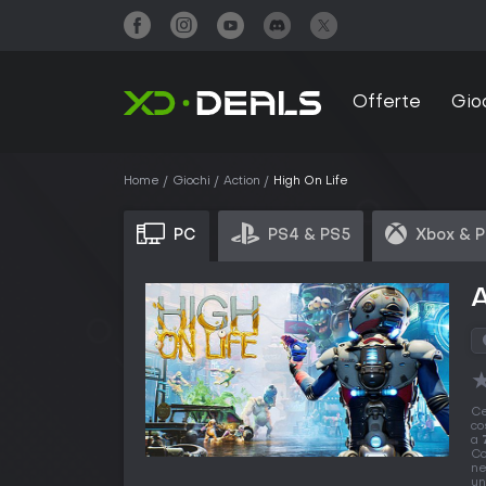
Offerte
Gio
Home
Giochi
Action
High On Life
PC
PS4 & PS5
Xbox & 
A
Ce
co
a
Co
ne
un