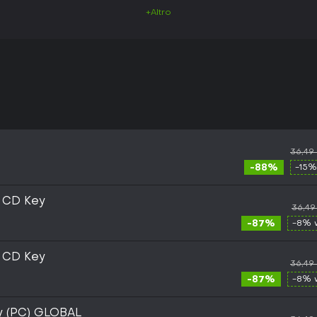
+Altro
36,49
-88%
-15%
m CD Key
36,49
-87%
-8% 
m CD Key
36,49
-87%
-8% 
y (PC) GLOBAL