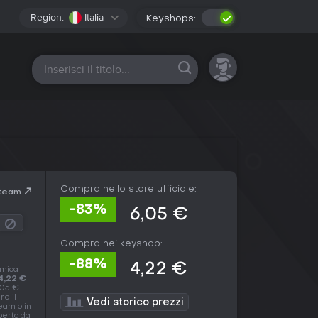
Region:
Italia
Keyshops:
Tutte le piattaforme
Compra nello store ufficiale:
Steam
-83%
6,05 €
Compra nei keyshop:
-88%
4,22 €
omica
4,22 €
,05 €.
re il
Vedi storico prezzi
eam o in
operto da