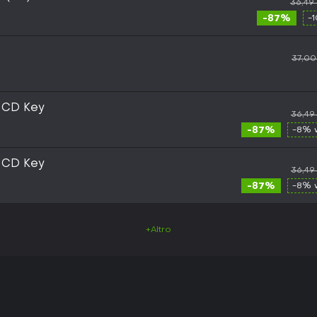
36,49
-87%
-
37,00
 CD Key
36,49
-87%
-8% 
 CD Key
36,49
-87%
-8% 
+Altro