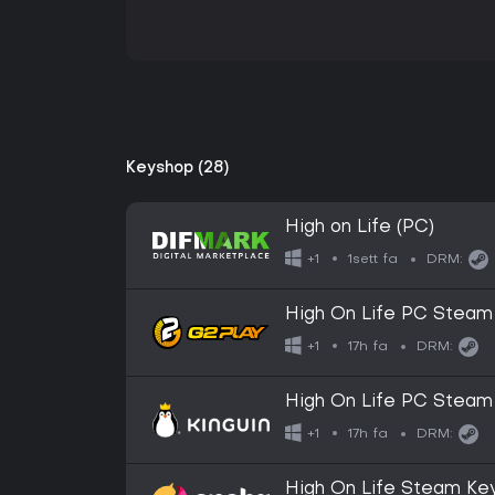
Keyshop (28)
High on Life (PC)
1sett fa
+1
DRM:
High On Life PC Stea
17h fa
+1
DRM:
High On Life PC Stea
17h fa
+1
DRM:
High On Life Steam Ke