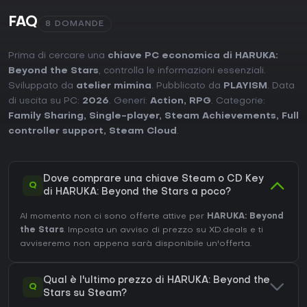
FAQ
8 DOMANDE
Prima di cercare una
chiave PC economica di HARUKA:
Beyond the Stars
, controlla le informazioni essenziali.
Sviluppato da
atelier mimina
. Pubblicato da
PLAYISM
. Data
di uscita su PC:
2026
. Generi:
Action
,
RPG
. Categorie:
Family Sharing
,
Single-player
,
Steam Achievements
,
Full
controller support
,
Steam Cloud
.
Dove comprare una chiave Steam o CD Key
Q
di HARUKA: Beyond the Stars a poco?
Al momento non ci sono offerte attive per
HARUKA: Beyond
the Stars
. Imposta un avviso di prezzo su XD.deals e ti
avviseremo non appena sarà disponibile un'offerta.
Qual è l'ultimo prezzo di HARUKA: Beyond the
Q
Stars su Steam?