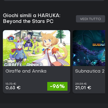
Giochi simili a HARUKA:
VEDI TUTTO
Beyond the Stars PC
Giraffe and Annika
Subnautica 2
15,75 €
29,59 €
-96%
0,63 €
21,01 €