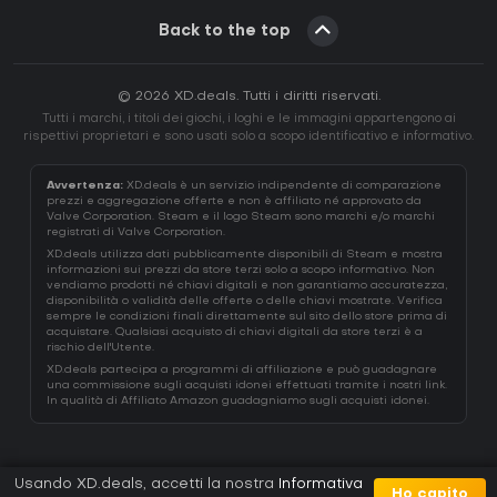
Back to the top
© 2026 XD.deals. Tutti i diritti riservati.
Tutti i marchi, i titoli dei giochi, i loghi e le immagini appartengono ai
rispettivi proprietari e sono usati solo a scopo identificativo e informativo.
Avvertenza:
XD.deals è un servizio indipendente di comparazione
prezzi e aggregazione offerte e non è affiliato né approvato da
Valve Corporation. Steam e il logo Steam sono marchi e/o marchi
registrati di Valve Corporation.
XD.deals utilizza dati pubblicamente disponibili di Steam e mostra
informazioni sui prezzi da store terzi solo a scopo informativo. Non
vendiamo prodotti né chiavi digitali e non garantiamo accuratezza,
disponibilità o validità delle offerte o delle chiavi mostrate. Verifica
sempre le condizioni finali direttamente sul sito dello store prima di
acquistare. Qualsiasi acquisto di chiavi digitali da store terzi è a
rischio dell'Utente.
XD.deals partecipa a programmi di affiliazione e può guadagnare
una commissione sugli acquisti idonei effettuati tramite i nostri link.
In qualità di Affiliato Amazon guadagniamo sugli acquisti idonei.
Usando XD.deals, accetti la nostra
Informativa
Ho capito