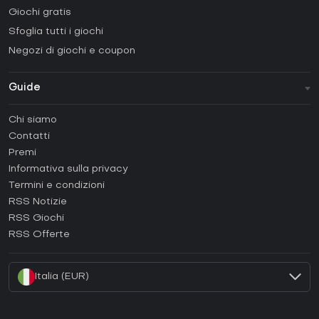
Giochi gratis
Sfoglia tutti i giochi
Negozi di giochi e coupon
Guide
FAQ
Chi siamo
Guide e tutorial
Contatti
Come attivare una Steam CD Key?
Premi
Come attivare una Epic Games CD Key?
Informativa sulla privacy
Termini e condizioni
Come attivare una GOG CD Key?
RSS Notizie
Come attivare una Ubisoft Connect CD Key?
RSS Giochi
Come attivare una EA App CD Key?
RSS Offerte
Come attivare una Battle.net CD Key?
Italia (EUR)