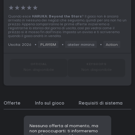
★
★
★
★
★
Quando esce
HARUKA: Beyond the Stars
? Il gioco non è ancora
arrivato in nessuno dei negozi che seguiamo, quindi per ora non ha un
prezzo. Appena compariranno le prime offerte inizieremo a
registrarne lo storico dal giorno di uscita, così poi vedrai come il
prezzo si è mosso fin dall'inizio. Imposta un avviso e ti scriveremo
quando il gioco andrà in vendita.
Uscita: 2026
PLAYISM
atelier mimina
Action
OFFICIAL
KEYSHOPS
Non disponibile
Non disponibile
Offerte
Info sul gioco
Requisiti di sistema
Nessuna offerta al momento, ma
non preoccuparti: ti informeremo