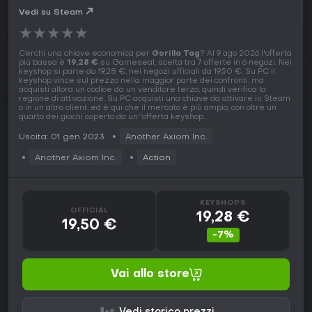
Vedi su Steam
★
★
★
★
★
Cerchi una chiave economica per
Gorilla Tag
? Al 9 ago 2026 l'offerta
più bassa è
19,28 €
su Gameseal, scelta tra 7 offerte in 6 negozi. Nei
keyshop si parte da 19,28 €, nei negozi ufficiali da 19,50 €. Su PC il
keyshop vince sul prezzo nella maggior parte dei confronti, ma
acquisti allora un codice da un venditore terzo, quindi verifica la
regione di attivazione. Su PC acquisti una chiave da attivare in Steam
o in un altro client, ed è qui che il mercato è più ampio, con oltre un
quarto dei giochi coperto da un''offerta keyshop.
Uscita: 01 gen 2023
Another Axiom Inc.
Another Axiom Inc.
Action
KEYSHOPS
OFFICIAL
19,28 €
19,50 €
-7%
Vai allo store