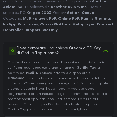
controlla le informazioni essenziali. Sviluppato da
Another
Axiom Inc.
. Pubblicato da
Another Axiom Inc.
. Data di
uscita su PC:
01 gen 2023
. Generi:
Action
,
Casual
.
Categorie:
Multi-player
,
PvP
,
Online PvP
,
Family Sharing
,
In-App Purchases
,
Cross-Platform Multiplayer
,
Tracked
Controller Support
,
VR Only
.
Dove comprare una chiave Steam o CD Key
Q
di Gorilla Tag a poco?
Grazie al nostro comparatore di prezzi e ai codici sconto
verificati, puoi acquistare una
chiave di Gorilla Tag
a
partire da
19,28 €
. Questa offerta è disponibile su
Gameseal
ed è tra le più economiche sul mercato. Tutte le
chiavi su XD.deals vengono consegnate in formato digitale
e sono disponibili per il download immediato dopo il
pagamento. I prezzi includono già le commissioni e i codici
promozionali applicati, così vedi sempre il prezzo più
basso di Gorilla Tag su
PC
. Controlla lo
storico prezzi di
Gorilla Tag
per acquistare al momento migliore.