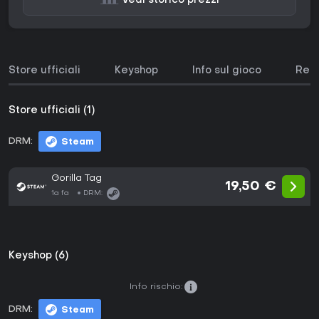
Vedi storico prezzi
Store ufficiali
Keyshop
Info sul gioco
Requ
Store ufficiali (1)
DRM:
Steam
Gorilla Tag
19,50 €
1a fa
DRM:
Keyshop (6)
Info rischio:
DRM:
Steam