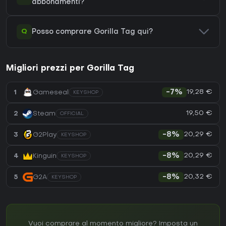
abbonamenti?
Q
Posso comprare Gorilla Tag qui?
Migliori prezzi per Gorilla Tag
19,28 €
1
Gameseal
-7%
KEYSHOP
19,50 €
2
Steam
OFFICIAL
20,29 €
3
G2Play
-8%
KEYSHOP
20,29 €
4
Kinguin
-8%
KEYSHOP
20,32 €
5
G2A
-8%
KEYSHOP
Vuoi comprare al momento migliore? Imposta un