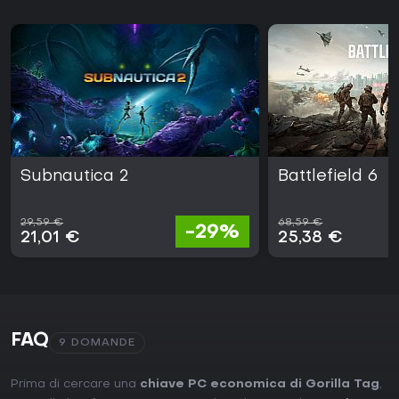
Subnautica 2
Battlefield 6
29,59 €
68,59 €
-29%
21,01 €
25,38 €
FAQ
9 DOMANDE
Prima di cercare una
chiave PC economica di Gorilla Tag
,