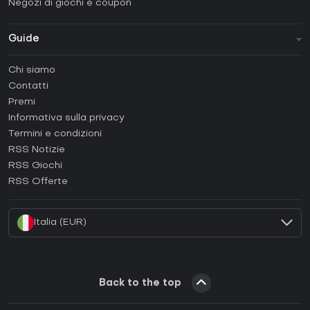
Negozi di giochi e coupon
Guide
FAQ
Chi siamo
Guide e tutorial
Contatti
Come attivare una Steam CD Key?
Premi
Come attivare una Epic Games CD Key?
Informativa sulla privacy
Termini e condizioni
Come attivare una GOG CD Key?
RSS Notizie
Come attivare una Ubisoft Connect CD Key?
RSS Giochi
Come attivare una EA App CD Key?
RSS Offerte
Come attivare una Battle.net CD Key?
Italia (EUR)
Back to the top