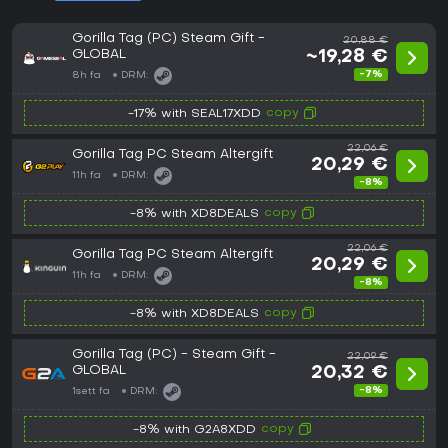
Gorilla Tag (PC) Steam Gift -
20,88 €
GLOBAL
~19,28 €
-7%
8h fa
DRM:
copy
-17% with SEAL17XDD
22,06 €
Gorilla Tag PC Steam Altergift
20,29 €
11h fa
DRM:
-8%
copy
-8% with XD8DEALS
22,06 €
Gorilla Tag PC Steam Altergift
20,29 €
11h fa
DRM:
-8%
copy
-8% with XD8DEALS
Gorilla Tag (PC) - Steam Gift -
22,09 €
GLOBAL
20,32 €
-8%
1sett fa
DRM:
copy
-8% with G2A8XDD