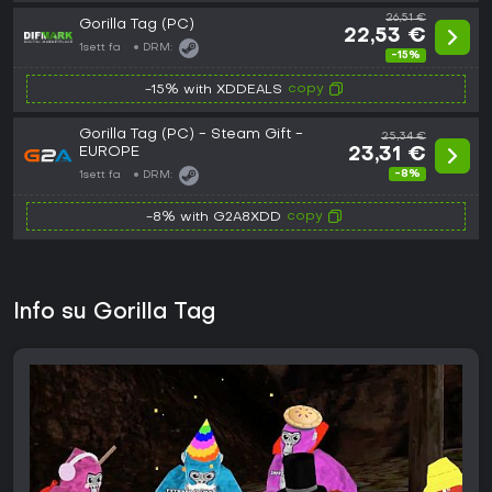
26,51 €
Gorilla Tag (PC)
22,53 €
1sett fa
DRM:
-15%
copy
-15% with XDDEALS
Gorilla Tag (PC) - Steam Gift -
25,34 €
EUROPE
23,31 €
-8%
1sett fa
DRM:
copy
-8% with G2A8XDD
Info su Gorilla Tag