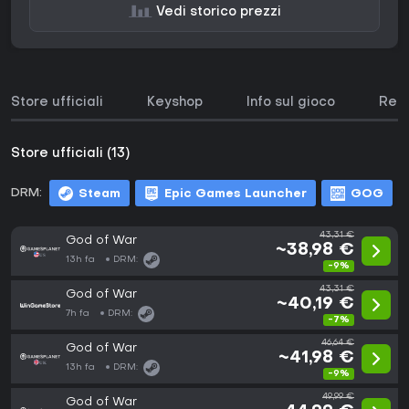
Vedi storico prezzi
Store ufficiali
Keyshop
Info sul gioco
Requ
Store ufficiali (13)
DRM:
Steam
Epic Games Launcher
GOG
43,31 €
God of War
~38,98 €
13h fa
DRM:
-9%
43,31 €
God of War
~40,19 €
7h fa
DRM:
-7%
46,64 €
God of War
~41,98 €
13h fa
DRM:
-9%
49,99 €
God of War