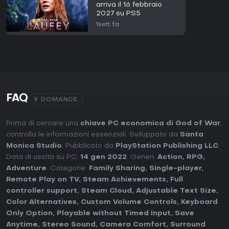
arriva il 16 febbraio
2027 su PS5
1sett fa
FAQ
9 DOMANDE
Prima di cercare una
chiave PC economica di God of War
,
controlla le informazioni essenziali. Sviluppato da
Santa
Monica Studio
. Pubblicato da
PlayStation Publishing LLC
.
Data di uscita su PC:
14 gen 2022
. Generi:
Action
,
RPG
,
Adventure
. Categorie:
Family Sharing
,
Single-player
,
Remote Play on TV
,
Steam Achievements
,
Full
controller support
,
Steam Cloud
,
Adjustable Text Size
,
Color Alternatives
,
Custom Volume Controls
,
Keyboard
Only Option
,
Playable without Timed Input
,
Save
Anytime
,
Stereo Sound
,
Camera Comfort
,
Surround