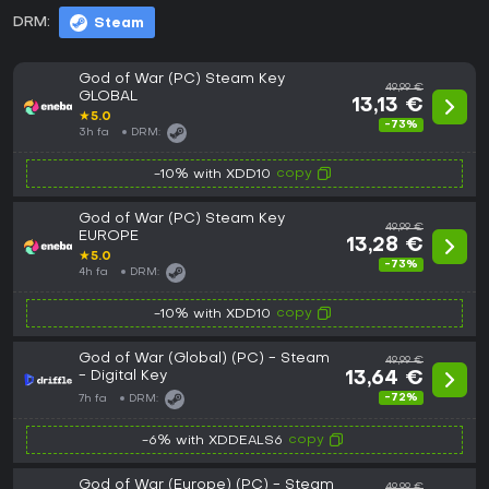
DRM:
Steam
God of War (PC) Steam Key
49,99 €
GLOBAL
13,13 €
★
5.0
-73%
3h fa
DRM:
copy
-10% with XDD10
God of War (PC) Steam Key
49,99 €
EUROPE
13,28 €
★
5.0
-73%
4h fa
DRM:
copy
-10% with XDD10
God of War (Global) (PC) - Steam
49,99 €
- Digital Key
13,64 €
-72%
7h fa
DRM:
copy
-6% with XDDEALS6
God of War (Europe) (PC) - Steam
49,99 €