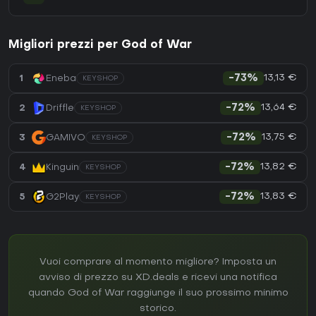
Migliori prezzi per God of War
13,13 €
1
Eneba
-73%
KEYSHOP
13,64 €
2
Driffle
-72%
KEYSHOP
13,75 €
3
GAMIVO
-72%
KEYSHOP
13,82 €
4
Kinguin
-72%
KEYSHOP
13,83 €
5
G2Play
-72%
KEYSHOP
Vuoi comprare al momento migliore? Imposta un
avviso di prezzo su XD.deals e ricevi una notifica
quando God of War raggiunge il suo prossimo minimo
storico.