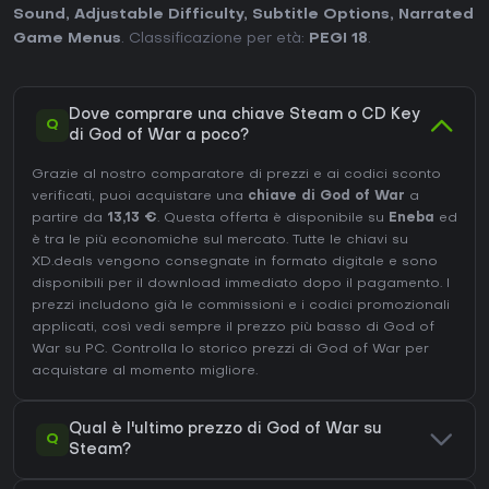
Sound
,
Adjustable Difficulty
,
Subtitle Options
,
Narrated
Game Menus
. Classificazione per età:
PEGI 18
.
Dove comprare una chiave Steam o CD Key
Q
di God of War a poco?
Grazie al nostro comparatore di prezzi e ai codici sconto
verificati, puoi acquistare una
chiave di God of War
a
partire da
13,13 €
. Questa offerta è disponibile su
Eneba
ed
è tra le più economiche sul mercato. Tutte le chiavi su
XD.deals vengono consegnate in formato digitale e sono
disponibili per il download immediato dopo il pagamento. I
prezzi includono già le commissioni e i codici promozionali
applicati, così vedi sempre il prezzo più basso di God of
War su
PC
. Controlla lo
storico prezzi di God of War
per
acquistare al momento migliore.
Qual è l'ultimo prezzo di God of War su
Q
Steam?