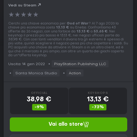
Vedi su Steam
★
★
★
★
★
Cerchi una chiave economica per
God of War
? Al 7 ago 2026 la
chiave più economica costa
13,13 €
su Eneba. Confrontiamo 43
offerte da 26 negozi, con una forbice da
13,13 €
a
53,65 €
. Nei
keyshop il prezzo più basso è 13,13 €, nei negozi ufficiali parte da
38,98 €. Con così tanti venditori il divario tra gli estremi è spesso di
più volte, quindi scegliere il negozio pesa più che aspettare i saldi. Su
PC acquisti una chiave da attivare in Steam o in un altro client, ed è
qui che il mercato è più ampio, con oltre un quarto dei giochi coperto
da un''offerta keyshop.
Uscita: 14 gen 2022
PlayStation Publishing LLC
Santa Monica Studio
Action
OFFICIAL
KEYSHOPS
38,98 €
13,13 €
-9%
-73%
Vai allo store