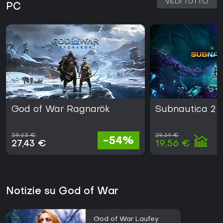
VEDI TUTTO
PC
God of War Ragnarök
Subnautica 2
59,63 €
29,64 €
-54%
27,43 €
19,56 €
Notizie su God of War
God of War Laufey