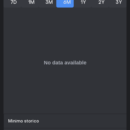
7D
1M
3M
6M
1Y
2Y
3Y
Minimo storico