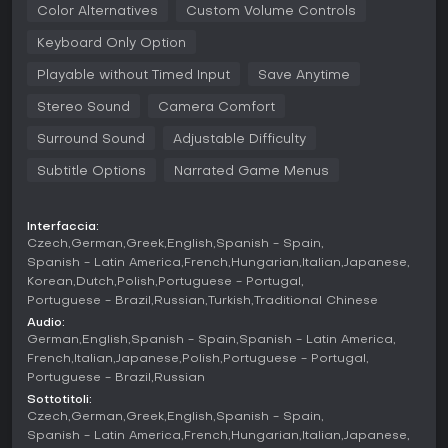
Color Alternatives
Custom Volume Controls
viscerale, con scontri fisici che richiedono tempismo
perfetto per schivate, blocchi e combo. Gli enigmi spesso
Keyboard Only Option
sfruttano la cooperazione tra Kratos e Atreus, con le
conoscenze del ragazzo utili per aprire passaggi o
Playable without Timed Input
Save Anytime
indebolire i nemici.
Stereo Sound
Camera Comfort
Modalità di gioco
Surround Sound
Adjustable Difficulty
God of War si concentra su una campagna single-player
senza modalità multiplayer. I giocatori possono selezionare
Subtitle Options
Narrated Game Menus
vari livelli di difficoltà, tra cui Give Me a Balanced
Experience per un'esperienza standard e Give Me God of
War per una sfida estrema che alza l'aggressività nemica e
Interfaccia:
impone strategie precise.
Czech
German
Greek
English
Spanish - Spain
Spanish - Latin America
French
Hungarian
Italian
Japanese
La modalità New Game+, introdotta con un update del 2018,
Korean
Dutch
Polish
Portuguese - Portugal
permette di rigiocare la storia conservando tutti i
Portuguese - Brazil
Russian
Turkish
Traditional Chinese
potenziamenti, armature e abilità di una run precedente.
Audio:
Questo aggiunge nuovi set di armature e nemici più tosti per
German
English
Spanish - Spain
Spanish - Latin America
aumentare il valore di rigiocabilità.
French
Italian
Japanese
Polish
Portuguese - Portugal
PC Features
Portuguese - Brazil
Russian
Sottotitoli:
La versione PC supporta risoluzione 4K e framerate
Czech
German
Greek
English
Spanish - Spain
sbloccato, con opzioni per ombre ad alta risoluzione e
Spanish - Latin America
French
Hungarian
Italian
Japanese
riflessi migliorati. Include NVIDIA DLSS per prestazioni ottimali