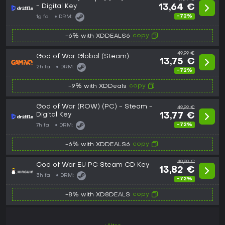
- Digital Key
13,64 €
-72%
1g fa
DRM:
copy
-6% with XDDEALS6
49,99 €
God of War Global (Steam)
13,75 €
2h fa
DRM:
-72%
copy
-9% with XDDeals
God of War (ROW) (PC) - Steam -
49,99 €
Digital Key
13,77 €
-72%
7h fa
DRM:
copy
-6% with XDDEALS6
49,99 €
God of War EU PC Steam CD Key
13,82 €
3h fa
DRM:
-72%
copy
-8% with XD8DEALS