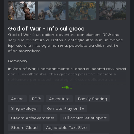
God of War - info sul gioco
God of War è un action-adventure con elementi RPG che
segue le avventure di Kratos e del figlio Atreus in un mondo
ispirato alla mitologia norrena, popolato da dèi, mostri e
sfide mozzafiato.
Gameplay
In God of War, il combattimento si basa su scontri ravvicinati
con il Leviathan Axe, che i giocatori possono lanciare e
richiamare per attacchi strategici. Kratos collabora con
Atreus, che offre supporto a distanza e aiuta a risolvere gli
+Altro
enigmi ambientali. Il gioco include potenziamenti delle abilità
e personalizzazione dell'armatura, con un albero delle
Action
RPG
Adventure
Family Sharing
abilità che permette di progredire migliorando gli stili di
lotta. L'esplorazione si svolge in aree semi-aperte come
Single-player
Remote Play on TV
foreste e montagne, dove si incontrano creature della lore
norrena come troll e draugr, gestendo risorse per craftare
Steam Achievements
Full controller support
miglioramenti.
Steam Cloud
Adjustable Text Size
La telecamera over-the-shoulder rende l'azione intima e