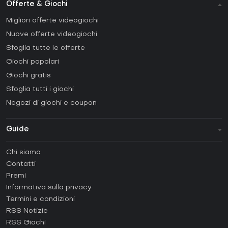
Offerte & Giochi
Migliori offerte videogiochi
Nuove offerte videogiochi
Sfoglia tutte le offerte
Giochi popolari
Giochi gratis
Sfoglia tutti i giochi
Negozi di giochi e coupon
Guide
FAQ
Chi siamo
Guide e tutorial
Contatti
Come attivare una Steam CD Key?
Premi
Come attivare una Epic Games CD Key?
Informativa sulla privacy
Termini e condizioni
Come attivare una GOG CD Key?
RSS Notizie
Come attivare una Ubisoft Connect CD Key?
RSS Giochi