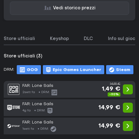
Vedi storico prezzi
Store ufficiali
Keyshop
DLC
Info sul gioco
Store ufficiali (3)
DRM:
GOG
Epic Games Launcher
Steam
14,99 €
FAR: Lone Sails
1,49 €
2sett fa
DRM:
-90%
FAR: Lone Sails
14,99 €
4g fa
DRM:
FAR: Lone Sails
14,99 €
1sett fa
DRM: