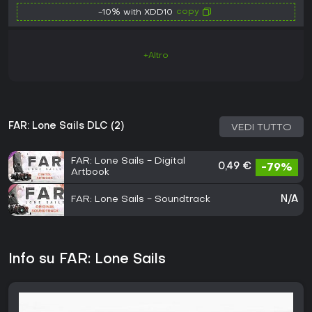
copy
-10% with XDD10
+Altro
FAR: Lone Sails DLC (2)
VEDI TUTTO
FAR: Lone Sails - Digital
0,49 €
-79%
Artbook
FAR: Lone Sails - Soundtrack
N/A
Info su FAR: Lone Sails