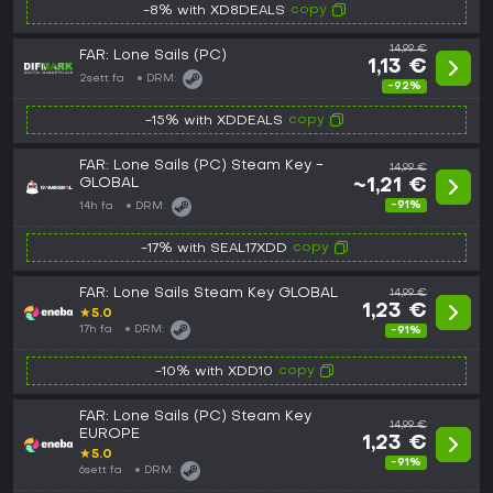
copy
-8% with XD8DEALS
14,99 €
FAR: Lone Sails (PC)
1,13 €
2sett fa
DRM:
-92%
copy
-15% with XDDEALS
FAR: Lone Sails (PC) Steam Key -
14,99 €
GLOBAL
~1,21 €
-91%
14h fa
DRM:
copy
-17% with SEAL17XDD
FAR: Lone Sails Steam Key GLOBAL
14,99 €
1,23 €
★
5.0
17h fa
DRM:
-91%
copy
-10% with XDD10
FAR: Lone Sails (PC) Steam Key
14,99 €
EUROPE
1,23 €
★
5.0
-91%
6sett fa
DRM: