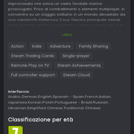
improvvisata che solca un vasto fondale marino
prosciugato. Privo di combattimenti o elementi multiplayer, si
concentra su un viaggio solitario in un mondo devastato da
una catastrofe misteriosa. Il suo fascino principale risiede
nella gestione della tua macchina e nella scoperta dei resti
di una civiltà perduta, rendendolo una scelta ideale per gli
+Altro
amanti delle avventure indie atmosferiche.
Gameplay
Action
Indie
Adventure
Family Sharing
In FAR: Lone Sails, il gameplay ruota attorno al pilotaggio e
Steam Trading Cards
Single-player
alla manutenzione di un grande veicolo a ruote che funge
da mezzo di trasporto e da casa. Raccogli risorse come
Remote Play on TV
Steam Achievements
carburante e pezzi di ricambio per mantenerlo in funzione,
Full controller support
Steam Cloud
affrontando meccaniche come la riparazione dei danni
causati dalle tempeste o la rimozione di ostacoli. Le
upgrade entrano in gioco man mano che procedi,
permettendo modifiche per superare terreni più difficili o
Interfaccia:
Arabic
German
English
Spanish - Spain
French
Italian
condizioni meteorologiche avverse. I puzzle richiedono
spesso di interagire con i sistemi del veicolo, come regolare
Japanese
Korean
Polish
Portuguese - Brazil
Russian
le vele per la propulsione eolica o attivare meccanismi per
Ukrainian
Simplified Chinese
Traditional Chinese
superare impedimenti ambientali. L'esperienza punta su
gestione delle risorse e risoluzione di problemi in un formato
Classificazione per età
side-scrolling, con momenti di tensione dovuti a pericoli che
richiedono riflessi rapidi per evitare guasti.