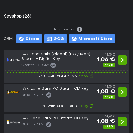
Keyshop (26)
Info rischio:
DRM:
Steam
GOG
Microsoft Store
FAR Lone Sails (Global) (PC / Mac) -
14,99 €
Steam - Digital Key
1,06 €
-92%
12sett fa
DRM:
copy
-6% with XDDEALS6
14,99 €
FAR: Lone Sails PC Steam CD Key
1,08 €
16h fa
DRM:
-92%
copy
-8% with XD8DEALS
14,99 €
FAR: Lone Sails PC Steam CD Key
1,08 €
17h fa
DRM:
-92%