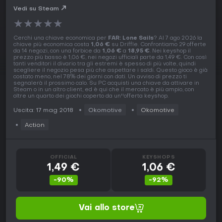
Vedi su Steam
★
★
★
★
★
Cerchi una chiave economica per
FAR: Lone Sails
? Al 7 ago 2026 la
chiave più economica costa
1,06 €
su Driffle. Confrontiamo 29 offerte
da 14 negozi, con una forbice da
1,06 €
a
18,95 €
. Nei keyshop il
prezzo più basso è 1,06 €, nei negozi ufficiali parte da 1,49 €. Con così
tanti venditori il divario tra gli estremi è spesso di più volte, quindi
scegliere il negozio pesa più che aspettare i saldi. Questo gioco è già
costato meno, nel 78% dei giorni con dati. Un avviso di prezzo ti
segnalerà il prossimo calo. Su PC acquisti una chiave da attivare in
Steam o in un altro client, ed è qui che il mercato è più ampio, con
oltre un quarto dei giochi coperto da un''offerta keyshop.
Uscita: 17 mag 2018
Okomotive
Okomotive
Action
OFFICIAL
KEYSHOPS
1,49 €
1,06 €
-90%
-92%
Vai allo store