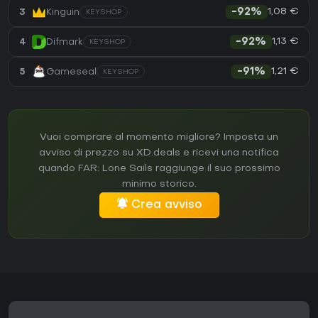
1,08 €
3
Kinguin
-92%
KEYSHOP
1,13 €
4
Difmark
-92%
KEYSHOP
1,21 €
5
Gameseal
-91%
KEYSHOP
Vuoi comprare al momento migliore? Imposta un
avviso di prezzo su XD.deals e ricevi una notifica
quando FAR: Lone Sails raggiunge il suo prossimo
minimo storico.
Crea avviso