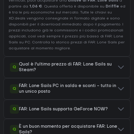
verificati, puoi acquistare una
chiave di FAR: Lone Sails
a
partire da
1,06 €
. Questa offerta è disponibile su
Driffle
ed
è tra le più economiche sul mercato. Tutte le chiavi su
XD.deals vengono consegnate in formato digitale e sono
disponibili per il download immediato dopo il pagamento. I
prezzi includono già le commissioni e i codici promozionali
applicati, così vedi sempre il prezzo più basso di FAR: Lone
Sails su
PC
. Controlla lo
storico prezzi di FAR: Lone Sails
per
acquistare al momento migliore.
Qual è l'ultimo prezzo di FAR: Lone Sails su
Q
Steam?
FAR: Lone Sails PC in saldo e sconti - tutto in
Q
un unico posto
Q
FAR: Lone Sails supporta GeForce NOW?
È un buon momento per acquistare FAR: Lone
Q
Sails?