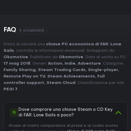
FAQ
9 DOMANDE
Prima di cercare una
chiave PC economica di FAR: Lone
Sails
, controlla le informazioni essenziali. Sviluppato da
Okomotive
. Pubblicato da
Okomotive
. Data di uscita su PC:
17 mag 2018
. Generi:
Action
,
Indie
,
Adventure
. Categorie:
Family Sharing
,
Steam Trading Cards
,
Single-player
,
Remote Play on TV
,
Steam Achievements
,
Full
controller support
,
Steam Cloud
. Classificazione per età:
PEGI 7
.
Dove comprare una chiave Steam o CD Key
Q
di FAR: Lone Sails a poco?
Grazie al nostro comparatore di prezzi e ai codici sconto