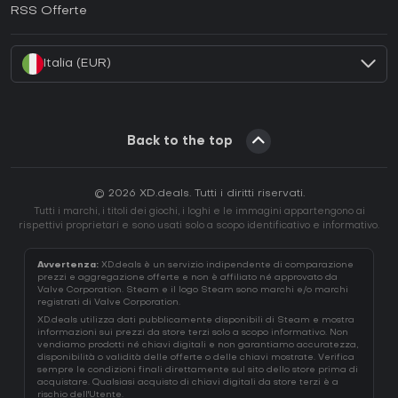
Come attivare una EA App CD Key?
RSS Offerte
Come attivare una Battle.net CD Key?
Italia (EUR)
Back to the top
© 2026 XD.deals. Tutti i diritti riservati.
Tutti i marchi, i titoli dei giochi, i loghi e le immagini appartengono ai
rispettivi proprietari e sono usati solo a scopo identificativo e informativo.
Avvertenza:
XD.deals è un servizio indipendente di comparazione
prezzi e aggregazione offerte e non è affiliato né approvato da
Valve Corporation. Steam e il logo Steam sono marchi e/o marchi
registrati di Valve Corporation.
XD.deals utilizza dati pubblicamente disponibili di Steam e mostra
informazioni sui prezzi da store terzi solo a scopo informativo. Non
vendiamo prodotti né chiavi digitali e non garantiamo accuratezza,
disponibilità o validità delle offerte o delle chiavi mostrate. Verifica
sempre le condizioni finali direttamente sul sito dello store prima di
acquistare. Qualsiasi acquisto di chiavi digitali da store terzi è a
rischio dell'Utente.