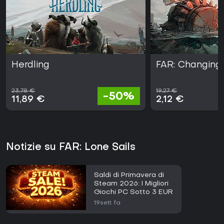
Herdling
FAR: Changing
23,78 €
19,27 €
-50%
11,89 €
2,12 €
Notizie su FAR: Lone Sails
Saldi di Primavera di
Steam 2026: I Migliori
Giochi PC Sotto 3 EUR
19sett fa