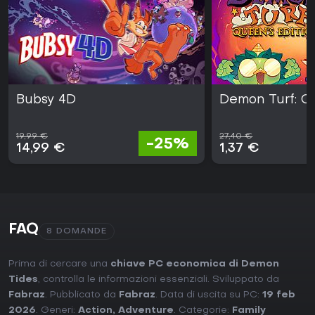
Bubsy 4D
Demon Turf: Q
19,99 €
27,40 €
-25%
14,99 €
1,37 €
FAQ
8 DOMANDE
Prima di cercare una
chiave PC economica di Demon
Tides
, controlla le informazioni essenziali. Sviluppato da
Fabraz
. Pubblicato da
Fabraz
. Data di uscita su PC:
19 feb
2026
. Generi:
Action
,
Adventure
. Categorie:
Family