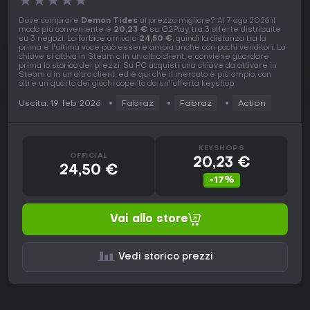
★
★
★
★
★
Dove comprare
Demon Tides
al prezzo migliore? Al 7 ago 2026 il
modo più conveniente è
20,23 €
su G2Play, tra 3 offerte distribuite
su 3 negozi. La forbice arriva a
24,50 €
, quindi la distanza tra la
prima e l'ultima voce può essere ampia anche con pochi venditori. La
chiave si attiva in Steam o in un altro client, e conviene guardare
prima lo storico dei prezzi. Su PC acquisti una chiave da attivare in
Steam o in un altro client, ed è qui che il mercato è più ampio, con
oltre un quarto dei giochi coperto da un''offerta keyshop.
Uscita: 19 feb 2026
Fabraz
Fabraz
Action
KEYSHOPS
OFFICIAL
20,23 €
24,50 €
-17%
Vai allo store
Vedi storico prezzi