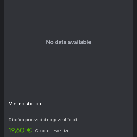
se i fan noteranno easter egg. Con l'uscita recente e il buzz
positivo, è una scelta solida per gli appassionati di
platformer in cerca di novità rigiocabili.
Minimo storico
Storico prezzi dei negozi ufficiali
19,60 €
Steam
1 mesi fa