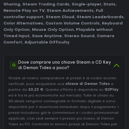
Sharing
,
Steam Trading Cards
,
Single-player
,
Stats
,
Remote Play on TV
,
Steam Achievements
,
Full
controller support
,
Steam Cloud
,
Steam Leaderboards
,
Color Alternatives
,
Custom Volume Controls
,
Keyboard
Only Option
,
Mouse Only Option
,
Playable without
Timed Input
,
Save Anytime
,
Stereo Sound
,
Camera
Comfort
,
Adjustable Difficulty
.
Dove comprare una chiave Steam o CD Key
Q
di Demon Tides a poco?
Grazie al nostro comparatore di prezzi e ai codici sconto
verificati, puoi acquistare una
chiave di Demon Tides
a
partire da
20,23 €
. Questa offerta è disponibile su
G2Play
ed è tra le più economiche sul mercato. Tutte le chiavi su
XD.deals vengono consegnate in formato digitale e sono
disponibili per il download immediato dopo il pagamento. I
prezzi includono già le commissioni e i codici promozionali
applicati, così vedi sempre il prezzo più basso di Demon
Tides su
PC
. Controlla lo
storico prezzi di Demon Tides
per