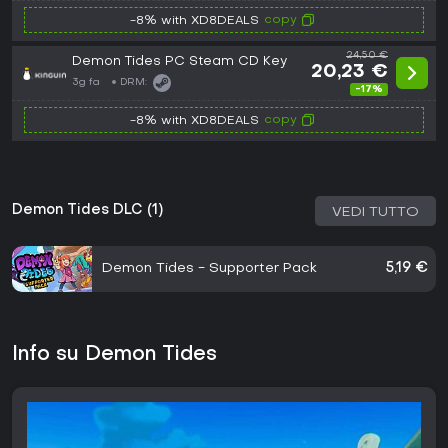
copy
-8% with XD8DEALS
24,50 €
Demon Tides PC Steam CD Key
20,23 €
3g fa
DRM:
-17%
copy
-8% with XD8DEALS
Demon Tides DLC (1)
VEDI TUTTO
Demon Tides - Supporter Pack
5,19 €
Info su Demon Tides