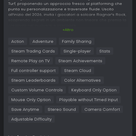
Turf, proponendo un approccio fresco al platforming che
punta su personalizzazione e traversate fluide. Uscito
all'inizio del 2026, invita i giocatori a solcare Ragnar's Rock,
scoprendo segreti in un ambiente non lineare che premia la
creatività nel muoversi e interagire.
+Altro
Gameplay
Action
Adventure
Family Sharing
In Demon Tides, il fulcro del gameplay è navigare un mare
aperto immenso con un moveset altamente personalizzabile.
Steam Trading Cards
Single-player
Stats
Beebz parte con abilità base come salti e boost contro i
nemici, ma la vera profondità arriva raccogliendo talismani
Remote Play on TV
Steam Achievements
che modificano le sue capacità: paraglider per planare o
Full controller support
Steam Cloud
hookshot per attraversare rapide lacune. Questi oggetti
permettono di combinare mosse in modi unici, aprendo
Steam Leaderboards
Color Alternatives
percorsi personalizzati nel mondo. L'esplorazione si basa su
una nave hub mobile dove rilassarti con l'equipaggio e
Custom Volume Controls
Keyboard Only Option
comprare oggetti, mentre l'oceano senza soluzione di
continuità consente viaggi ad alta velocità tra strutture
Mouse Only Option
Playable without Timed Input
lontane. Forzieri nascosti e sfide regalano altri talismani e
outfit, tra cui copricapi e tinte per capelli, spingendo a
Save Anytime
Stereo Sound
Camera Comfort
setacciare ogni angolo. Il sistema di movimento è pensato
Adjustable Difficulty
per l'espressione, con soluzioni multiple per gli ostacoli: man
mano che avanzi, il tuo stile di gioco si fa sempre più unico
in base alla padronanza dei comandi.