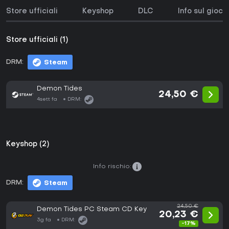
Store ufficiali
Keyshop
DLC
Info sul gioco
Store ufficiali (1)
DRM:
Steam
Demon Tides
24,50 €
4sett fa
DRM:
Keyshop (2)
Info rischio:
DRM:
Steam
24,50 €
Demon Tides PC Steam CD Key
20,23 €
3g fa
DRM:
-17%