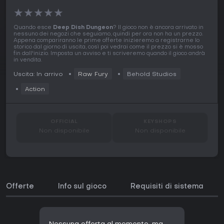
★
★
★
★
★
Quando esce
Deep Dish Dungeon
? Il gioco non è ancora arrivato in
nessuno dei negozi che seguiamo, quindi per ora non ha un prezzo.
Appena compariranno le prime offerte inizieremo a registrarne lo
storico dal giorno di uscita, così poi vedrai come il prezzo si è mosso
fin dall'inizio. Imposta un avviso e ti scriveremo quando il gioco andrà
in vendita.
Uscita: In arrivo
Raw Fury
Behold Studios
Action
OFFICIAL
KEYSHOPS
Non disponibile
Non disponibile
Offerte
Info sul gioco
Requisiti di sistema