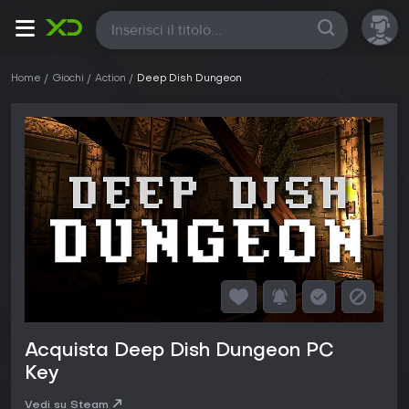
Tutte
Home
Giochi
Action
Deep Dish Dungeon
Acquista Deep Dish Dungeon PC
Key
Vedi su Steam