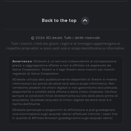
Back to the top
© 2026 XD.deals. Tutti i diritti riservati.
Tutti i marchi, i titoli dei giochi, i loghi e le immagini appartengono ai
rispettivi proprietari e sono usati solo a scopo identificativo e informativo.
Avvertenza:
XD.deals è un servizio indipendente di comparazione
prezzi e aggregazione offerte e non è affiliato né approvato da
Valve Corporation. Steam e il logo Steam sono marchi e/o marchi
registrati di Valve Corporation.
XD.deals utilizza dati pubblicamente disponibili di Steam e mostra
informazioni sui prezzi da store terzi solo a scopo informativo. Non
vendiamo prodotti né chiavi digitali e non garantiamo accuratezza,
disponibilità o validità delle offerte o delle chiavi mostrate. Verifica
sempre le condizioni finali direttamente sul sito dello store prima di
acquistare. Qualsiasi acquisto di chiavi digitali da store terzi è a
rischio dell'Utente.
XD.deals partecipa a programmi di affiliazione e può guadagnare
una commissione sugli acquisti idonei effettuati tramite i nostri link.
In qualità di Affiliato Amazon guadagniamo sugli acquisti idonei.