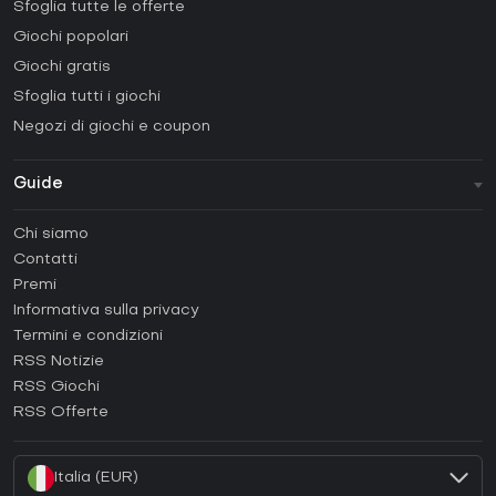
Sfoglia tutte le offerte
Giochi popolari
Giochi gratis
Sfoglia tutti i giochi
Negozi di giochi e coupon
Guide
FAQ
Chi siamo
Guide e tutorial
Contatti
Come attivare una Steam CD Key?
Premi
Come attivare una Epic Games CD Key?
Informativa sulla privacy
Termini e condizioni
Come attivare una GOG CD Key?
RSS Notizie
Come attivare una Ubisoft Connect CD Key?
RSS Giochi
Come attivare una EA App CD Key?
RSS Offerte
Come attivare una Battle.net CD Key?
Italia (EUR)