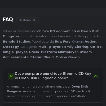
FAQ
8 DOMANDE
Prima di cercare una
chiave PC economica di Deep Dish
Dungeon
, controlla le informazioni essenziali. Sviluppato da
Behold Studios
. Pubblicato da
Raw Fury
. Generi:
Action
,
Strategy
. Categorie:
Multi-player
,
Family Sharing
,
Co-op
,
Single-player
,
Cross-Platform Multiplayer
,
Steam
Achievements
,
Steam Cloud
,
Online Co-op
.
Dove comprare una chiave Steam o CD Key
Q
di Deep Dish Dungeon a poco?
Al momento non ci sono offerte attive per
Deep Dish
Dungeon
. Imposta un avviso di prezzo su XD.deals e ti
avviseremo non appena sarà disponibile un'offerta.