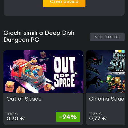
Crea avviso
Giochi simili a Deep Dish
VEDI TUTTO
Dungeon PC
Out of Space
Chroma Squa
11,67 €
12,83 €
-94%
0,70 €
0,77 €