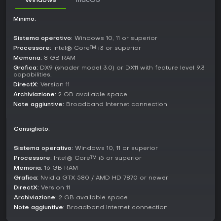
Windows
macOS
anziché sulla competizione.
Minimo:
In co-op, i giocatori condividono conoscenze, dividono
compiti come raccolta risorse o risoluzione enigmi e si
Sistema operativo:
Windows 10, 11 or superior
sostengono nei combattimenti, rendendo l'esperienza
Processore:
Intel® Core™ i3 or superior
centrata su cura reciproca e strategia. Non ci sono
Memoria:
8 GB RAM
modalità competitive dedicate; l'attenzione resta
Grafica:
DX9 (shader model 3.0) or DX11 with feature level 9.3
sull'esplorazione cooperativa e sul survival.
capabilities.
DirectX:
Version 11
Mechanics and Systems
Archiviazione:
2 GB available space
Deep Dish Dungeon adotta una progressione metroidvania,
Note aggiuntive:
Broadband Internet connection
dove nuovi tool o abilità aprono sezioni del dungeon prima
inaccessibili. Le meccaniche survival impongono di
mangiare e bere regolarmente per mantenere salute e
Consigliato:
stamina, con un sistema di cucina che evolve scoprendo
ricette con effetti diversi sulle statistiche.
Sistema operativo:
Windows 10, 11 or superior
Processore:
Intel® Core™ i5 or superior
Il design del dungeon artigianale favorisce percorsi multipli
Memoria:
16 GB RAM
e puzzle organici, premiando sperimentazione e pazienza.
La gestione inventario è cruciale, con spazio limitato che
Grafica:
Nvidia GTX 580 / AMD HD 7870 or newer
costringe a scelte difficili su cosa riportare al campo.
DirectX:
Version 11
Archiviazione:
2 GB available space
Vale la pena giocarci?
Note aggiuntive:
Broadband Internet connection
Se ami i survival con forte enfasi su esplorazione e crafting,