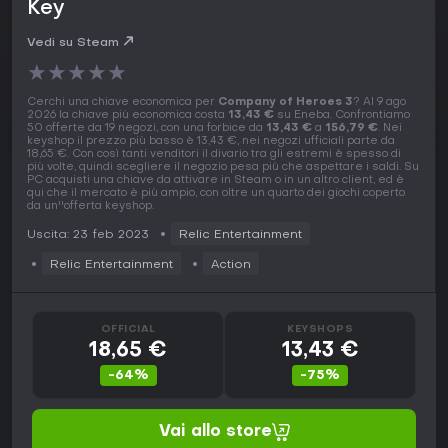
Key
Vedi su Steam
★
★
★
★
★
Cerchi una chiave economica per
Company of Heroes 3
? Al 9 ago
2026 la chiave più economica costa
13,43 €
su Eneba. Confrontiamo
50 offerte da 19 negozi, con una forbice da
13,43 €
a
156,79 €
. Nei
keyshop il prezzo più basso è 13,43 €, nei negozi ufficiali parte da
18,65 €. Con così tanti venditori il divario tra gli estremi è spesso di
più volte, quindi scegliere il negozio pesa più che aspettare i saldi. Su
PC acquisti una chiave da attivare in Steam o in un altro client, ed è
qui che il mercato è più ampio, con oltre un quarto dei giochi coperto
da un''offerta keyshop.
Uscita: 23 feb 2023
Relic Entertainment
Relic Entertainment
Action
OFFICIAL
KEYSHOPS
18,65 €
13,43 €
-64%
-75%
Vai allo store