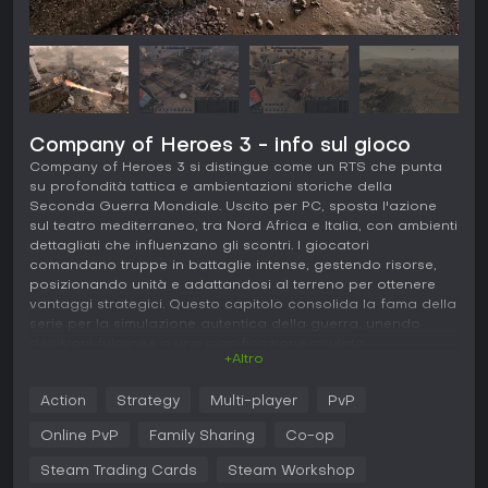
Company of Heroes 3 - info sul gioco
Company of Heroes 3 si distingue come un RTS che punta
su profondità tattica e ambientazioni storiche della
Seconda Guerra Mondiale. Uscito per PC, sposta l'azione
sul teatro mediterraneo, tra Nord Africa e Italia, con ambienti
dettagliati che influenzano gli scontri. I giocatori
comandano truppe in battaglie intense, gestendo risorse,
posizionando unità e adattandosi al terreno per ottenere
vantaggi strategici. Questo capitolo consolida la fama della
serie per la simulazione autentica della guerra, unendo
decisioni fulminee a una pianificazione oculata.
+Altro
Gameplay
Action
Strategy
Multi-player
PvP
In Company of Heroes 3, il gameplay ruota attorno a
combattimenti tattici in tempo reale, dove posizione e
Online PvP
Family Sharing
Co-op
coperture sono cruciali. Le unità sfruttano l'elevazione per
un migliore line of sight grazie al sistema True Sight, ideale
Steam Trading Cards
Steam Workshop