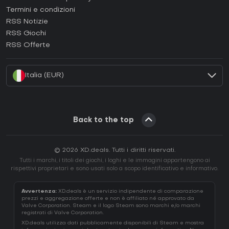
Termini e condizioni
Come attivare una GOG CD Key?
RSS Notizie
Come attivare una Ubisoft Connect CD Key?
RSS Giochi
Come attivare una EA App CD Key?
RSS Offerte
Come attivare una Battle.net CD Key?
Italia (EUR)
Back to the top
© 2026 XD.deals. Tutti i diritti riservati.
Tutti i marchi, i titoli dei giochi, i loghi e le immagini appartengono ai
rispettivi proprietari e sono usati solo a scopo identificativo e informativo.
Avvertenza:
XD.deals è un servizio indipendente di comparazione
prezzi e aggregazione offerte e non è affiliato né approvato da
Valve Corporation. Steam e il logo Steam sono marchi e/o marchi
registrati di Valve Corporation.
XD.deals utilizza dati pubblicamente disponibili di Steam e mostra