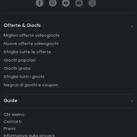
Offerte & Giochi
Migliori offerte videogiochi
Nuove offerte videogiochi
Sfoglia tutte le offerte
Giochi popolari
Giochi gratis
Sfoglia tutti i giochi
Negozi di giochi e coupon
Guide
FAQ
Chi siamo
Guide e tutorial
Contatti
Come attivare una Steam CD Key?
Premi
Come attivare una Epic Games CD Key?
Informativa sulla privacy