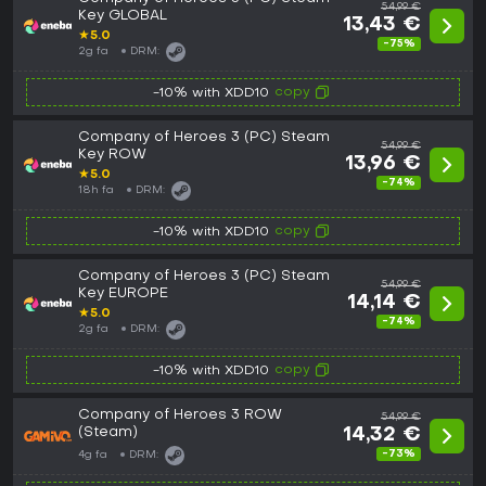
54,99 €
Key GLOBAL
13,43 €
★
5.0
-75%
2g fa
DRM:
copy
-10% with XDD10
Company of Heroes 3 (PC) Steam
54,99 €
Key ROW
13,96 €
★
5.0
-74%
18h fa
DRM:
copy
-10% with XDD10
Company of Heroes 3 (PC) Steam
54,99 €
Key EUROPE
14,14 €
★
5.0
-74%
2g fa
DRM:
copy
-10% with XDD10
Company of Heroes 3 ROW
54,99 €
(Steam)
14,32 €
-73%
4g fa
DRM: