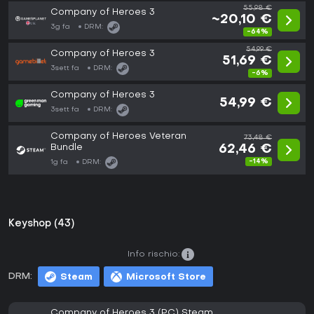
55,98 €
Company of Heroes 3
~20,10 €
3g fa
DRM:
-64%
54,99 €
Company of Heroes 3
51,69 €
3sett fa
DRM:
-6%
Company of Heroes 3
54,99 €
3sett fa
DRM:
Company of Heroes Veteran
73,48 €
Bundle
62,46 €
-14%
1g fa
DRM:
Keyshop (43)
Info rischio:
DRM:
Steam
Microsoft Store
Company of Heroes 3 (PC) Steam