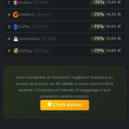
13,43 €
1
Eneba
-75%
KEYSHOP
14,32 €
2
GAMIVO
-73%
KEYSHOP
14,50 €
3
Driffle
-75%
KEYSHOP
14,82 €
4
Gameseal
-73%
KEYSHOP
14,83 €
5
G2Play
-73%
KEYSHOP
Vuoi comprare al momento migliore? Imposta un
avviso di prezzo su XD.deals e ricevi una notifica
quando Company of Heroes 3 raggiunge il suo
prossimo minimo storico.
Crea avviso