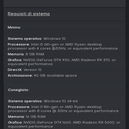
Nel multiplayer, match competitivi con quattro fazioni
supportano co-op contro AI o giocatori umani. I
Battlegroups aggiungono personalizzazione, permettendo
Requisiti di sistema
di evocare unità specialistiche per variare le composizioni
d'armata durante le partite.
Minimo:
Fazioni e Mechanics
Sistema operativo:
Windows 10
Al lancio, quattro fazioni: US Forces, British Forces,
Wehrmacht e Deutsches Afrikakorps, ciascuna con unità e
Processore:
Intel i5 6th-gen or AMD Ryzen desktop
processor with 4 cores @3GHz, or equivalent performance
stili di gioco unici. Meccaniche come il ricognitore Weasel o
Memoria:
8 GB RAM
il ruolo anticarro del Nashorn sottolineano la varietà del
roster. Veicoli rivisti, come l'M3 Recovery Vehicle Halftrack,
Grafica:
NVIDIA GeForce GTX 950, AMD Radeon R9 370, or
equivalent performance
riparano o catturano asset nemici, premiando tattiche
DirectX:
Version 12
audaci.
Archiviazione:
40 GB available space
Gli update hanno affinato il balance, con patch che
risolvono problemi di collisioni e squilibri fazioni. Le novità
Consigliato:
recenti includono nuove unità e un'AI migliorata per
comportamenti di squadra più realistici.
Sistema operativo:
Windows 10 64-bit
Ne Vale la Pena?
Processore:
Intel i7 8th-gen or AMD Ryzen desktop
processor with 8 cores @ 3GHz or equivalent performance
Superati i problemi iniziali al lancio, Company of Heroes 3
Memoria:
16 GB RAM
ha ricevuto miglioramenti sostanziali tramite patch e DLC,
Grafica:
NVIDIA GeForce GTX 1660, AMD Radeon RX 5600, or
risultando più stabile e coinvolgente nel 2026. I giocatori
equivalent performance
apprezzano il gameplay tattico solido, pur notando ritocchi