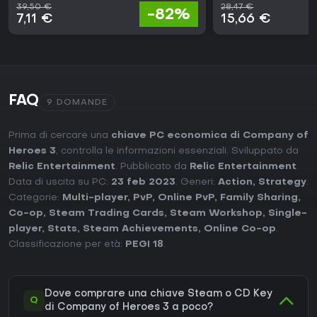
39,50 €
28,47 €
-82%
7,11 €
15,66 €
FAQ
9 DOMANDE
Prima di cercare una
chiave PC economica di Company of
Heroes 3
, controlla le informazioni essenziali. Sviluppato da
Relic Entertainment
. Pubblicato da
Relic Entertainment
.
Data di uscita su PC:
23 feb 2023
. Generi:
Action
,
Strategy
.
Categorie:
Multi-player
,
PvP
,
Online PvP
,
Family Sharing
,
Co-op
,
Steam Trading Cards
,
Steam Workshop
,
Single-
player
,
Stats
,
Steam Achievements
,
Online Co-op
.
Classificazione per età:
PEGI 18
.
Dove comprare una chiave Steam o CD Key
Q
di Company of Heroes 3 a poco?