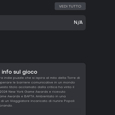
VEDI TUTTO
N/A
info sul gioco
indie puzzle che si ispira al mito della Torre di
superare le barriere comunicative in un mondo
esto titolo acclamato dalla critica ha vinto il
i 2024 New York Game Awards e ricevuto
ame Awards e BAFTA. Ambientato in una
o di un Viaggiatore incaricato di riunire Popoli
lorando.