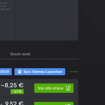
o, nel
uisti
mpio, con
Giochi simili
+ more
GOG
Epic Games Launcher
~8,25 €
Vai allo store
-52%
9,52 €
9 €