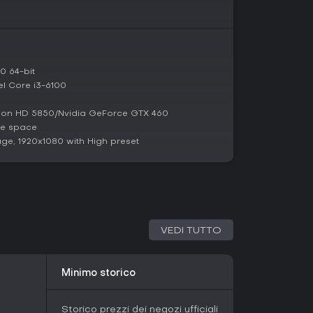
inque Popoli separati dalla diffidenza, ognuno
entità visive e culturali ispirate ai fumetti europei.
ri questa struttura enigmatica, svelando segreti
se dell'isolamento. L'ambientazione mescola
 colorati che cambiano per livello, evocando un
 64-bit
a.
l Core i3-6100
on HD 5850/Nvidia GeForce GTX 460
ssive incentrate su linguistica ed esplorazione
le space
n'esperienza unica. Su piattaforme come Steam
ge, 1920x1080 with High preset
temente positive, con il 98% di 11.710 valutazioni
dano le meccaniche innovative di decifrazione
un mondo immersivo, sottolineando come faccia
azie alle sfide basate sulla deduzione.
nza update in corso o stagioni, essendo un titolo
rediligi esperienze narrative rispetto a gameplay
i di puzzle in cerca di originalità e stimoli
VEDI TUTTO
ncere chi cerca combattimenti frenetici o feature
Minimo storico
Storico prezzi dei negozi ufficiali