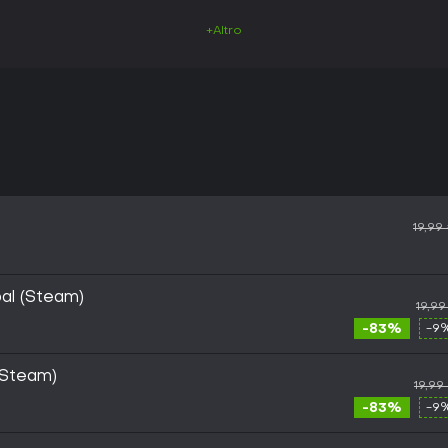
+Altro
19,99
al (Steam)
19,9
-83%
-9%
(Steam)
19,99
-83%
-9%