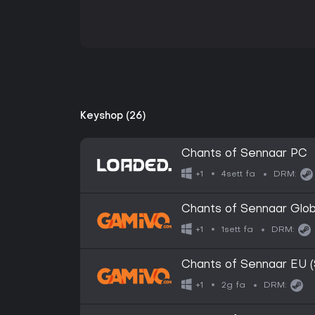
Keyshop (26)
Chants of Sennaar PC
4sett fa
+1
DRM:
Chants of Sennaar Glob
1sett fa
+1
DRM:
Chants of Sennaar EU 
2g fa
+1
DRM: