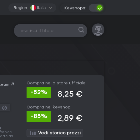
Region:
Italia
Keyshops:
Tutte le piattaforme
Compra nello store ufficiale:
Steam
-52%
8,25 €
Compra nei keyshop:
-85%
2,89 €
ù
forbice
Vedi storico prezzi
parte da