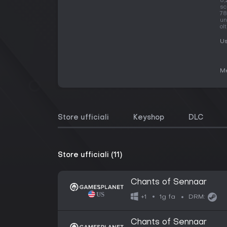
8,
sc
78
un
ol
Us
Me
Store ufficiali
Keyshop
DLC
Store ufficiali (11)
Chants of Sennaar
1g fa
+1
DRM:
Chants of Sennaar