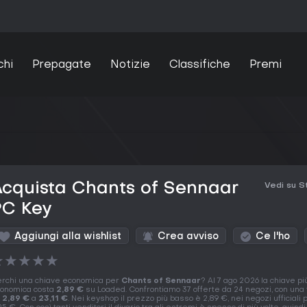
chi
Prepagate
Notizie
Classifiche
Premi
cquista Chants of Sennaar
Vedi su 
PC Key
Aggiungi alla wishlist
Crea avviso
Ce l'ho
★
★
★
★
★
rchi una chiave economica per
Chants of Sennaar
? Al 7 ago 2026 la chiave pi
onomica costa
2,89 €
su Loaded. Confrontiamo 37 offerte da 24 negozi, con una 
a
2,89 €
a
23,11 €
. Nei keyshop il prezzo più basso è 2,89 €, nei negozi ufficiali 