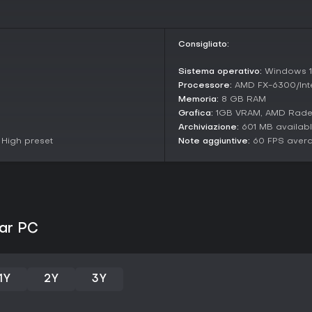
La narrazione ruota attorno a c
sui propri piani della torre con id
Nei panni del Viaggiatore, esplo
Consigliato:
sulla storia della torre e le cau
mistero a stili artistici vivaci e
Sistema operativo:
Windows 10
senso di avanzamento e scopert
Processore:
AMD FX-6300/Inte
Vale la pena giocarci?
Memoria:
8 GB RAM
Grafica:
1GB VRAM, AMD Rade
Chi ama le avventure puzzle rifle
Archiviazione:
601 MB availab
troverà in Chants of Sennaar u
 High preset
Note aggiuntive:
60 FPS avera
ha ricevuto recensioni schiaccian
utenti favorevoli. I critici ne lo
linguistica e la costruzione di 
sentire intelligenti i giocatori gr
Il gioco è stabile e completo, se
standalone uscito nel 2023. Se p
aar PC
action, è l'ideale per appassionat
intellettuali. Potrebbe non convi
multiplayer.
1Y
2Y
3Y