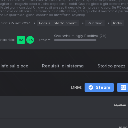
25 €. Con così tanti venditori il divario tra gli estremi è spesso di più volte, quindi
egliere il negozio pesa più che aspettare i saldi. Questo gioco è già costato men
% dei giorni con dati. Un avviso di prezzo ti segnalerà il prossimo calo. Su PC acq
a chiave da attivare in Steam o in un altro client, ed è qui che il mercato è più a
tre un quarto dei giochi coperto da un''offerta keyshop.
cita: 05 set 2023
Focus Entertainment
Rundisc
Indie
Overwhelmingly Positive
(21k)
tacritic:
86
8.5
Steam:
Info sul gioco
Requisiti di sistema
Storico prezzi
DRM:
Steam
17,32 €
19,9