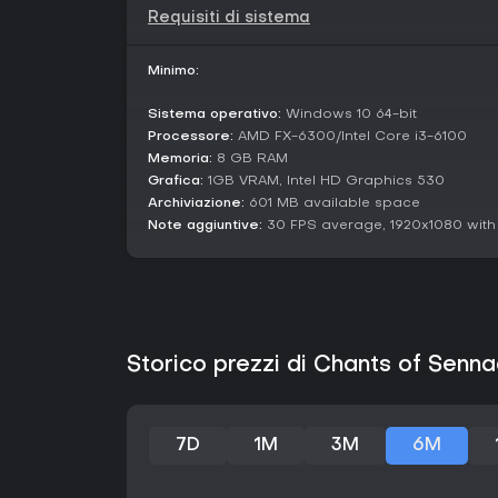
Requisiti di sistema
Minimo:
Sistema operativo:
Windows 10 64-bit
Processore:
AMD FX-6300/Intel Core i3-6100
Memoria:
8 GB RAM
Grafica:
1GB VRAM, Intel HD Graphics 530
Archiviazione:
601 MB available space
Note aggiuntive:
30 FPS average, 1920x1080 with
Storico prezzi di Chants of Senn
7D
1M
3M
6M