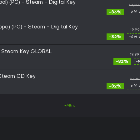
al) (PC) - Steam - Digital Key
19,99
-83%
-6% 
ope) (PC) - Steam - Digital Key
19,9
-82%
-6% 
C) Steam Key GLOBAL
19,9
-82%
-
 Steam CD Key
19,9
-82%
-8% 
+Altro