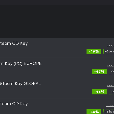
Steam CD Key
4,99
-49%
-8% 
am Key (PC) EUROPE
4,99
-47%
-
) Steam Key GLOBAL
4,99
-46%
-
Steam CD Key
4,99
-46%
-8% 