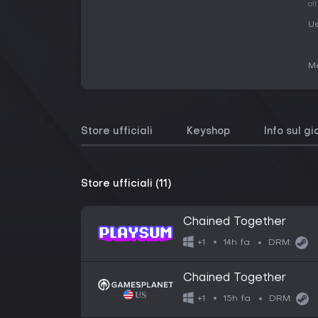
ol
Us
Me
Store ufficiali
Keyshop
Info sul g
Store ufficiali (11)
Chained Together
14h fa
+1
DRM:
Chained Together
15h fa
+1
DRM: