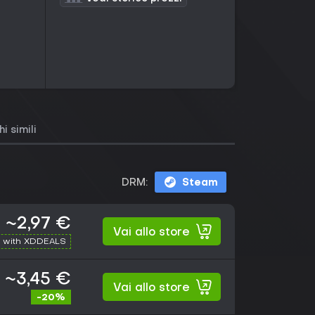
i simili
DRM:
Steam
~2,97 €
Vai allo store
 with XDDEALS
~3,45 €
Vai allo store
-20%