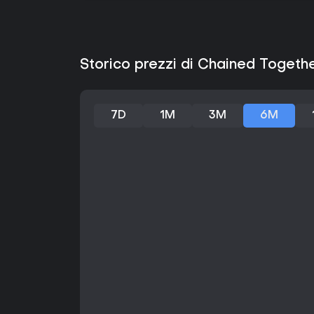
Storico prezzi di Chained Togeth
7D
1M
3M
6M