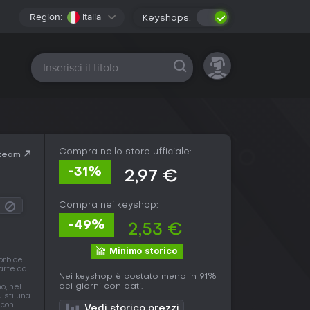
Region:
Italia
Keyshops:
Tutte le piattaforme
Compra nello store ufficiale:
Steam
-31%
2,97 €
Compra nei keyshop:
-49%
2,53 €
Minimo storico
orbice
parte da
Nei keyshop è costato meno in 91%
dei giorni con dati.
o, nel
uisti una
 con
Vedi storico prezzi