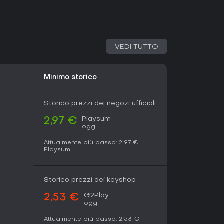
Dal lancio di giugno 2024 resta vivo, senza
 attiva su leaderboard e achievement.
hiedono sincronia perfetta e tolleri momenti di
specie con amici. In solo è meno coinvolgente, ma
VEDI TUTTO
ntense da circa cinque ore, è una scelta solida
Minimo storico
Storico prezzi dei negozi ufficiali
Playsum
2,97 €
oggi
Attualmente più basso:
2,97 €
Playsum
Storico prezzi dei keyshop
G2Play
2,53 €
oggi
Attualmente più basso:
2,53 €