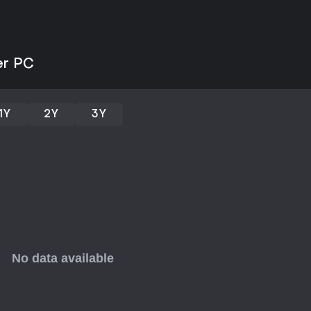
mettono alla prova la pazienza. 
grossi update ma con community
Se ami sfide cooperative che ric
rabbia, offre un ottimo valore, 
er PC
per gruppi in cerca di sessioni i
tra gli indie adventure.
1Y
2Y
3Y