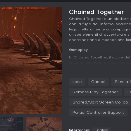
Chained Together - i
Chained Together è un platforme
con la fuga dall'inferno, scala
legati letteralmente ai compagni
unisce elementi di avventura e 
coordinazione e meccaniche fisich
Gameplay
In Chained Together, il cuore del
saltano, oscillano e superano o
sfrutta una fisica realistica, che
e alterare i movimenti, aggiunge
profondità dell'inferno per salir
Indie
Casual
Simulat
uniche come piattaforme mobili o 
player, ma brilla nel multiplayer
Remote Play Together
F
essenziale per evitare cadute ch
puntano sul lavoro di squadra: 
Shared/Split Screen Co-op
ogni ascesa un trionfo appagan
Partial Controller Support
I mondi evolvono da scenari infe
che mettono alla prova tempismo
dal comportamento della catena,
Interfaccia:
English
obbligando a considerare peso e f