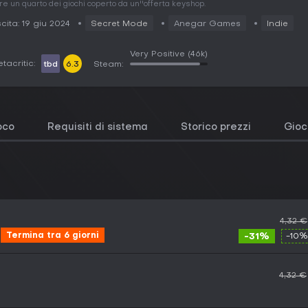
tre un quarto dei giochi coperto da un''offerta keyshop.
cita: 19 giu 2024
Secret Mode
Anegar Games
Indie
Very Positive
(46k)
tacritic:
tbd
6.3
Steam:
ioco
Requisiti di sistema
Storico prezzi
Gioch
4,32 €
Termina tra 6 giorni
-31%
-10%
4,32 €