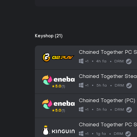
Keyshop (21)
Chained Together PC 
4h fa
+1
DRM:
Chained Together Ste
5h fa
+1
DRM:
★
5.0
(1)
Chained Together (PC
5h fa
+1
DRM:
★
5.0
(1)
Chained Together PC 
1g fa
+1
DRM: