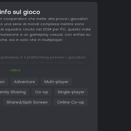
nfo sul gioco
r cooperativo che mette alla prova i giocatori
ndo una serie di mondi complessi mentre sono
 di squadra. Uscito nel 2024 per PC, questo indie
simulazione a un gameplay casual, con enfasi su
e, sia in solo che in multiplayer.
 gameplay è il platforming preciso: i giocatori
stacoli restando uniti da una catena. Questa
 le permette di avvolgersi intorno alle piattaforme
+Altro
ndo strategia a ogni mossa. Si parte dalle
e attraverso ambienti vari, ognuno con sfide
ion
Adventure
Multi-player
voragini insidiose. Il gioco supporta il single
, dove la sincronia con fino a tre compagni è
amily Sharing
Co-op
Single-player
e fanno precipitare tutti. Le meccaniche
l'errore di uno compromette il gruppo, rendendo
Shared/Split Screen
Online Co-op
te.
rnali a ambientazioni più variegate, con prove
 e comunicazione. L'aspetto simulativo emerge
 che si comporta come un oggetto fisico vero,
lessibilità nei salti.