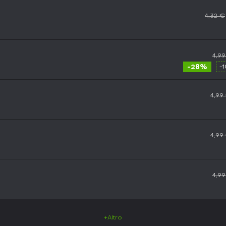
4,32 €
4,9
-28%
-
4,99
4,99
4,9
+Altro