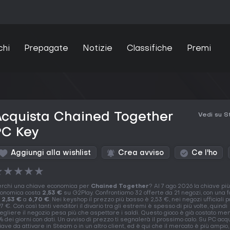
chi
Prepagate
Notizie
Classifiche
Premi
Acquista Chained Together
Vedi su 
PC Key
Aggiungi alla wishlist
Crea avviso
Ce l'ho
★
★
★
★
★
rchi una chiave economica per
Chained Together
? Al 7 ago 2026 la chiave più
onomica costa
2,53 €
su G2Play. Confrontiamo 32 offerte da 21 negozi, con una f
a
2,53 €
a
6,70 €
. Nei keyshop il prezzo più basso è 2,53 €, nei negozi ufficiali 
97 €. Con così tanti venditori il divario tra gli estremi è spesso di più volte, quindi
egliere il negozio pesa più che aspettare i saldi. Questo gioco è già costato men
% dei giorni con dati. Un avviso di prezzo ti segnalerà il prossimo calo. Su PC acq
iave da attivare in Steam o in un altro client, ed è qui che il mercato è più ampio,