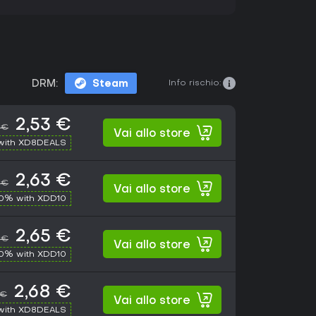
Info rischio:
DRM:
Steam
2,53 €
 €
Vai allo store
with XD8DEALS
2,63 €
 €
Vai allo store
10% with XDD10
2,65 €
 €
Vai allo store
10% with XDD10
2,68 €
 €
Vai allo store
with XD8DEALS