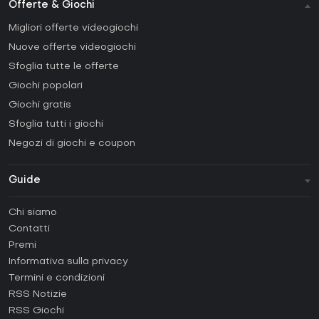
Offerte & Giochi
Migliori offerte videogiochi
Nuove offerte videogiochi
Sfoglia tutte le offerte
Giochi popolari
Giochi gratis
Sfoglia tutti i giochi
Negozi di giochi e coupon
Guide
FAQ
Chi siamo
Guide e tutorial
Contatti
Come attivare una Steam CD Key?
Premi
Come attivare una Epic Games CD Key?
Informativa sulla privacy
Termini e condizioni
Come attivare una GOG CD Key?
RSS Notizie
Come attivare una Ubisoft Connect CD Key?
RSS Giochi
Come attivare una EA App CD Key?