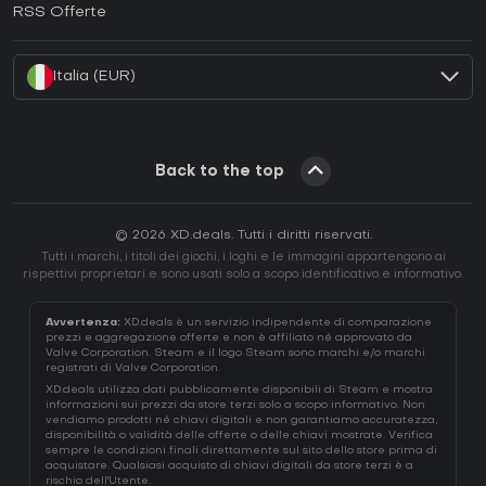
RSS Offerte
Come attivare una Battle.net CD Key?
Italia (EUR)
Back to the top
© 2026 XD.deals. Tutti i diritti riservati.
Tutti i marchi, i titoli dei giochi, i loghi e le immagini appartengono ai
rispettivi proprietari e sono usati solo a scopo identificativo e informativo.
Avvertenza:
XD.deals è un servizio indipendente di comparazione
prezzi e aggregazione offerte e non è affiliato né approvato da
Valve Corporation. Steam e il logo Steam sono marchi e/o marchi
registrati di Valve Corporation.
XD.deals utilizza dati pubblicamente disponibili di Steam e mostra
informazioni sui prezzi da store terzi solo a scopo informativo. Non
vendiamo prodotti né chiavi digitali e non garantiamo accuratezza,
disponibilità o validità delle offerte o delle chiavi mostrate. Verifica
sempre le condizioni finali direttamente sul sito dello store prima di
acquistare. Qualsiasi acquisto di chiavi digitali da store terzi è a
rischio dell'Utente.