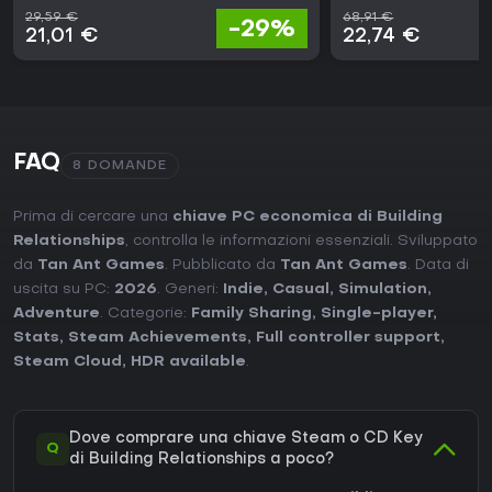
29,59 €
68,91 €
-29%
21,01 €
22,74 €
FAQ
8 DOMANDE
Prima di cercare una
chiave PC economica di Building
Relationships
, controlla le informazioni essenziali. Sviluppato
da
Tan Ant Games
. Pubblicato da
Tan Ant Games
. Data di
uscita su PC:
2026
. Generi:
Indie
,
Casual
,
Simulation
,
Adventure
. Categorie:
Family Sharing
,
Single-player
,
Stats
,
Steam Achievements
,
Full controller support
,
Steam Cloud
,
HDR available
.
Dove comprare una chiave Steam o CD Key
Q
di Building Relationships a poco?