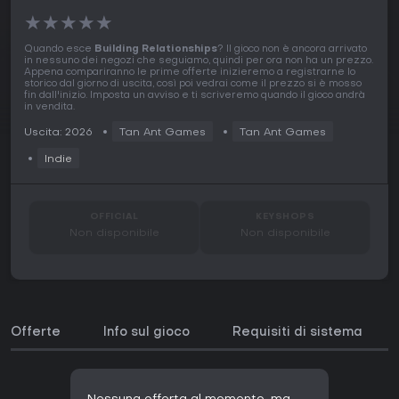
★
★
★
★
★
Quando esce
Building Relationships
? Il gioco non è ancora arrivato
in nessuno dei negozi che seguiamo, quindi per ora non ha un prezzo.
Appena compariranno le prime offerte inizieremo a registrarne lo
storico dal giorno di uscita, così poi vedrai come il prezzo si è mosso
fin dall'inizio. Imposta un avviso e ti scriveremo quando il gioco andrà
in vendita.
Uscita: 2026
Tan Ant Games
Tan Ant Games
Indie
OFFICIAL
KEYSHOPS
Non disponibile
Non disponibile
Offerte
Info sul gioco
Requisiti di sistema