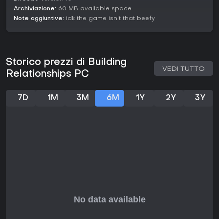
Archiviazione:
60 MB available space
Note aggiuntive:
idk the game isn't that beefy
Storico prezzi di Building
VEDI TUTTO
Relationships PC
7D
1M
3M
6M
1Y
2Y
3Y