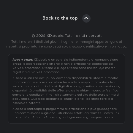
Back to the top
© 2026 XD.deals. Tutti i diritti riservati.
Tutti i marchi, i titoli dei giochi, i loghi e le immagini appartengono ai
rispettivi proprietari e sono usati solo a scopo identificativo e informativo.
Avvertenza:
XD.deals è un servizio indipendente di comparazione
prezzi e aggregazione offerte e non è affiliato né approvato da
Valve Corporation. Steam e il logo Steam sono marchi e/o marchi
registrati di Valve Corporation.
XD.deals utilizza dati pubblicamente disponibili di Steam e mostra
informazioni sui prezzi da store terzi solo a scopo informativo. Non
vendiamo prodotti né chiavi digitali e non garantiamo accuratezza,
disponibilità o validità delle offerte o delle chiavi mostrate. Verifica
sempre le condizioni finali direttamente sul sito dello store prima di
acquistare. Qualsiasi acquisto di chiavi digitali da store terzi è a
rischio dell'Utente.
XD.deals partecipa a programmi di affiliazione e può guadagnare
una commissione sugli acquisti idonei effettuati tramite i nostri link.
In qualità di Affiliato Amazon guadagniamo sugli acquisti idonei.