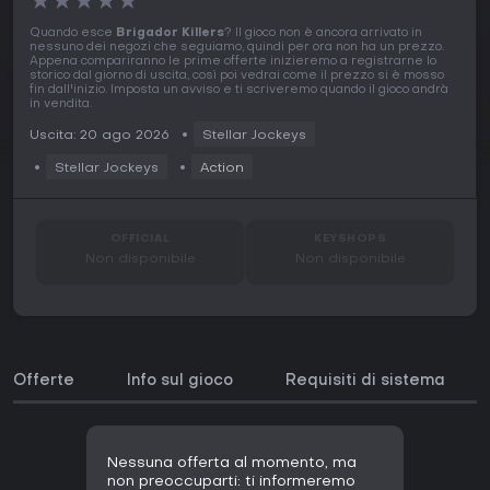
★
★
★
★
★
Quando esce
Brigador Killers
? Il gioco non è ancora arrivato in
nessuno dei negozi che seguiamo, quindi per ora non ha un prezzo.
Appena compariranno le prime offerte inizieremo a registrarne lo
storico dal giorno di uscita, così poi vedrai come il prezzo si è mosso
fin dall'inizio. Imposta un avviso e ti scriveremo quando il gioco andrà
in vendita.
Uscita: 20 ago 2026
Stellar Jockeys
Stellar Jockeys
Action
OFFICIAL
KEYSHOPS
Non disponibile
Non disponibile
Offerte
Info sul gioco
Requisiti di sistema
Nessuna offerta al momento, ma
non preoccuparti: ti informeremo