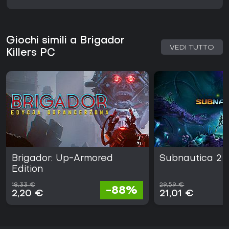
Giochi simili a Brigador
VEDI TUTTO
Killers PC
Brigador: Up-Armored
Subnautica 2
Edition
18,33 €
29,59 €
-88%
2,20 €
21,01 €