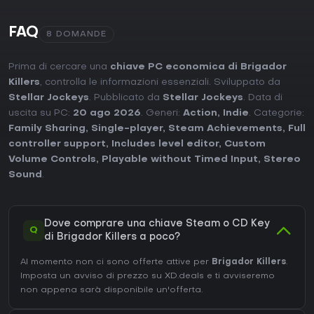
FAQ
8 DOMANDE
Prima di cercare una
chiave PC economica di Brigador
Killers
, controlla le informazioni essenziali. Sviluppato da
Stellar Jockeys
. Pubblicato da
Stellar Jockeys
. Data di
uscita su PC:
20 ago 2026
. Generi:
Action
,
Indie
. Categorie:
Family Sharing
,
Single-player
,
Steam Achievements
,
Full
controller support
,
Includes level editor
,
Custom
Volume Controls
,
Playable without Timed Input
,
Stereo
Sound
.
Dove comprare una chiave Steam o CD Key
Q
di Brigador Killers a poco?
Al momento non ci sono offerte attive per
Brigador Killers
.
Imposta un avviso di prezzo su XD.deals e ti avviseremo
non appena sarà disponibile un'offerta.