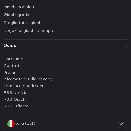
Giochi popolari
Giochi gratis
Sfoglia tutti i giochi
Negozi di giochi e coupon
Guide
FAQ
Chi siamo
Guide e tutorial
Contatti
Come attivare una Steam CD Key?
Premi
Come attivare una Epic Games CD Key?
Informativa sulla privacy
Termini e condizioni
Come attivare una GOG CD Key?
RSS Notizie
Come attivare una Ubisoft Connect CD Key?
RSS Giochi
Come attivare una EA App CD Key?
RSS Offerte
Come attivare una Battle.net CD Key?
Italia (EUR)