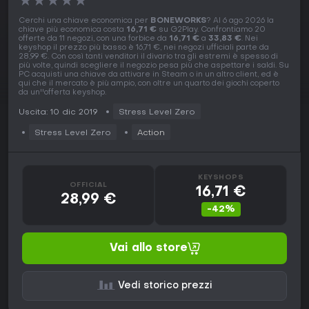
★
★
★
★
★
Cerchi una chiave economica per
BONEWORKS
? Al 6 ago 2026 la
chiave più economica costa
16,71 €
su G2Play. Confrontiamo 20
offerte da 11 negozi, con una forbice da
16,71 €
a
33,83 €
. Nei
keyshop il prezzo più basso è 16,71 €, nei negozi ufficiali parte da
28,99 €. Con così tanti venditori il divario tra gli estremi è spesso di
più volte, quindi scegliere il negozio pesa più che aspettare i saldi. Su
PC acquisti una chiave da attivare in Steam o in un altro client, ed è
qui che il mercato è più ampio, con oltre un quarto dei giochi coperto
da un''offerta keyshop.
Uscita: 10 dic 2019
Stress Level Zero
Stress Level Zero
Action
KEYSHOPS
OFFICIAL
16,71 €
28,99 €
-42%
Vai allo store
Vedi storico prezzi