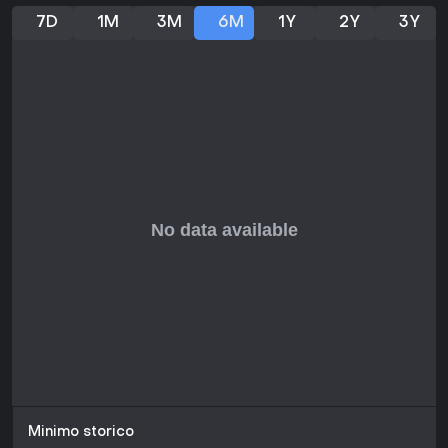
7D
1M
3M
6M
1Y
2Y
3Y
Minimo storico