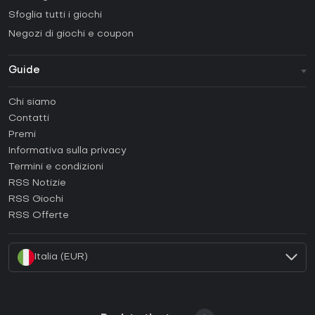
Sfoglia tutti i giochi
Negozi di giochi e coupon
Guide
FAQ
Chi siamo
Guide e tutorial
Contatti
Come attivare una Steam CD Key?
Premi
Come attivare una Epic Games CD Key?
Informativa sulla privacy
Termini e condizioni
Come attivare una GOG CD Key?
RSS Notizie
Come attivare una Ubisoft Connect CD Key?
RSS Giochi
Come attivare una EA App CD Key?
RSS Offerte
Come attivare una Battle.net CD Key?
Italia (EUR)