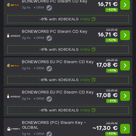
BONEWORKS PC Steam CD Key
16,71 €
3g fa
DRM:
-42%
copy
-8% with XD8DEALS
28,99 €
BONEWORKS PC Steam CD Key
16,71 €
3g fa
DRM:
-42%
copy
-8% with XD8DEALS
28,99 €
BONEWORKS EU PC Steam CD Key
17,08 €
2g fa
DRM:
-41%
copy
-8% with XD8DEALS
28,99 €
BONEWORKS EU PC Steam CD Key
17,08 €
2g fa
DRM:
-41%
copy
-8% with XD8DEALS
BONEWORKS (PC) Steam Key -
28,99 €
GLOBAL
~17,30 €
-40%
5g fa
DRM: