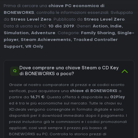
Prima di cercare una
chiave PC economica di
BONEWORKS
, controlla le informazioni essenziali. Sviluppato
da
Stress Level Zero
. Pubblicato da
Stress Level Zero
.
Data di uscita su PC:
10 dic 2019
. Generi:
Action
,
Indie
,
Simulation
,
Adventure
. Categorie:
Family Sharing
,
Single-
player
,
Steam Achievements
,
Tracked Controller
Support
,
VR Only
.
Dove comprare una chiave Steam o CD Key
Q
di BONEWORKS a poco?
Grazie al nostro comparatore di prezzi e ai codici sconto
verificati, puoi acquistare una
chiave di BONEWORKS
a
partire da
16,71 €
. Questa offerta è disponibile su
G2Play
ed è tra le più economiche sul mercato. Tutte le chiavi su
XD.deals vengono consegnate in formato digitale e sono
disponibili per il download immediato dopo il pagamento. I
prezzi includono già le commissioni e i codici promozionali
applicati, così vedi sempre il prezzo più basso di
BONEWORKS su
PC
. Controlla lo
storico prezzi di