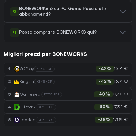
BONEWORKS è su PC Game Pass o altri
Q
abbonamenti?
Q
Posso comprare BONEWORKS qui?
Migliori prezzi per BONEWORKS
16,71 €
1
G2Play
-42%
KEYSHOP
16,71 €
2
Kinguin
-42%
KEYSHOP
17,30 €
3
Gameseal
-40%
KEYSHOP
17,32 €
4
Difmark
-40%
KEYSHOP
17,89 €
5
Loaded
-38%
KEYSHOP