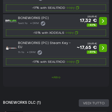
copy
-17% with SEAL17XDD
28,99 €
BONEWORKS (PC)
17,32 €
1sett fa
DRM:
-40%
copy
-15% with XDDEALS
BONEWORKS (PC) Steam Key -
28,99 €
EU
~17,65 €
-39%
1h fa
DRM:
copy
-17% with SEAL17XDD
+Altro
BONEWORKS DLC (1)
VEDI TUTTO