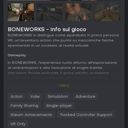
BONEWORKS - info sul gioco
BONEWORKS si distingue come sparatutto in prima persona
VR, un'avventura action che punta su meccaniche fisiche
sperimentali in un contesto di realtà virtuale.
Gameplay
In BONEWORKS, l'esperienza ruota attorno all'esplorazione
di ambientazioni e alla risoluzione di enigmi tramite
interazioni fisiche avanzate. Il gioco adotta un sistema
completo di inverse kinematics per il corpo, che rende
l'avatar virtuale reattivo in modo realistico all'ambiente: dal
+Altro
modo in cui afferri oggetti, ti arrampichi o combatti. Il
combattimento è fisico e variegato, con opzioni come
Action
Indie
Simulation
Adventure
attacchi corpo a corpo, armi da fuoco o persino oggetti
ambientali come sedie usate come armi improvvisate. Nemici
Family Sharing
Single-player
come i Nullbodies subiscono danni che ne alterano il
comportamento, ad esempio zoppicando dopo ferite alle
Steam Achievements
Tracked Controller Support
gambe. Il movimento si basa su locomotion con stick
VR Only
analogico per scatti o salti, mentre i livelli non lineari