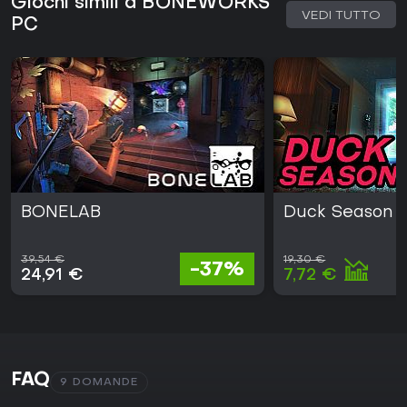
Giochi simili a BONEWORKS
VEDI TUTTO
PC
BONELAB
Duck Season
39,54 €
19,30 €
-37%
24,91 €
7,72 €
FAQ
9 DOMANDE