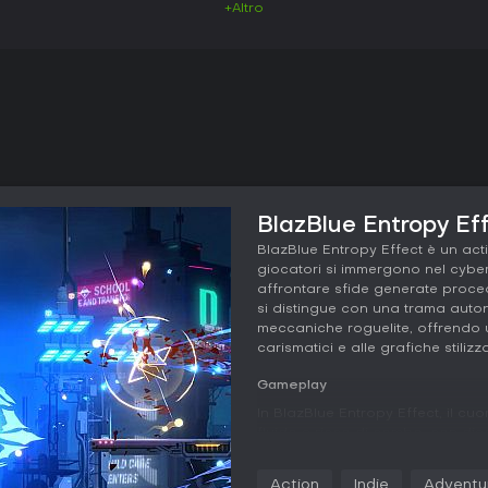
+Altro
BlazBlue Entropy Eff
BlazBlue Entropy Effect è un acti
giocatori si immergono nel cybe
affrontare sfide generate proced
si distingue con una trama auto
meccaniche roguelite, offrendo 
carismatici e alle grafiche stilizz
Gameplay
In BlazBlue Entropy Effect, il c
fluido e ricco di combo, con die
con stili di lotta e personalità d
centinaia di abilità, effetti elemen
Action
Indie
Adventu