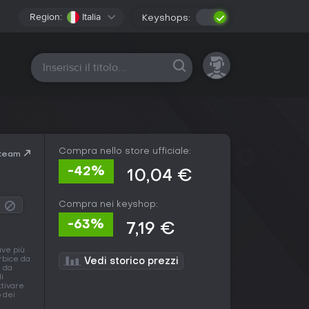
Region:
Italia
Keyshops:
Tutte le piattaforme
Compra nello store ufficiale:
Steam
-42%
10,04 €
Compra nei keyshop:
-63%
7,19 €
ave più
rbice da
Vedi storico prezzi
e da
i
ttivare
o dei