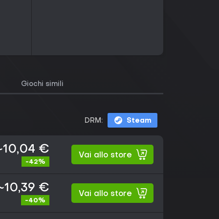
Giochi simili
DRM:
Steam
~10,04 €
Vai allo store
-42%
~10,39 €
Vai allo store
-40%