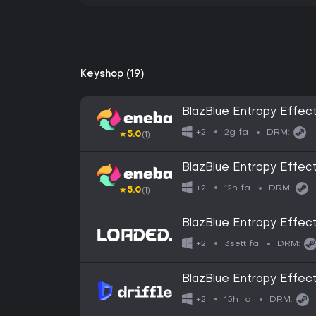
Keyshop (19)
BlazBlue Entropy Effe
2g fa
+2
DRM:
★
5.0
(1)
BlazBlue Entropy Effe
12h fa
+2
DRM:
★
5.0
(1)
BlazBlue Entropy Effec
3sett fa
+2
DRM:
BlazBlue Entropy Effec
Digital Key
15h fa
+2
DRM: