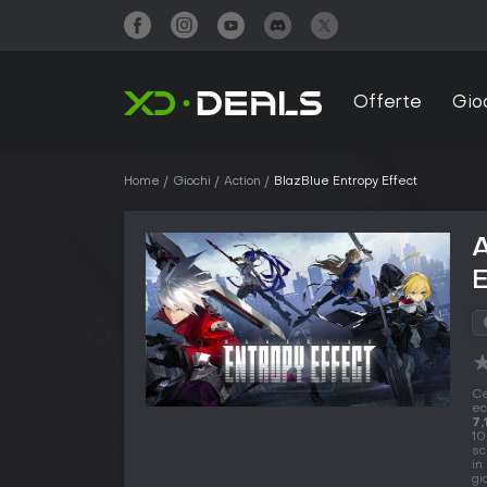
Offerte
Gio
Home
Giochi
Action
BlazBlue Entropy Effect
A
E
Ce
ec
7,
10
sc
in
gi