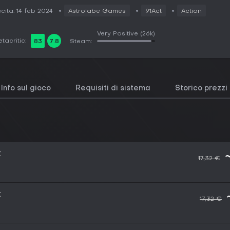
cita: 14 feb 2024
Astrolabe Games
91Act
Action
Very Positive
(26k)
tacritic:
83
7.8
Steam:
Info sul gioco
Requisiti di sistema
Storico prezzi
t
17,32 €
t
17,32 €