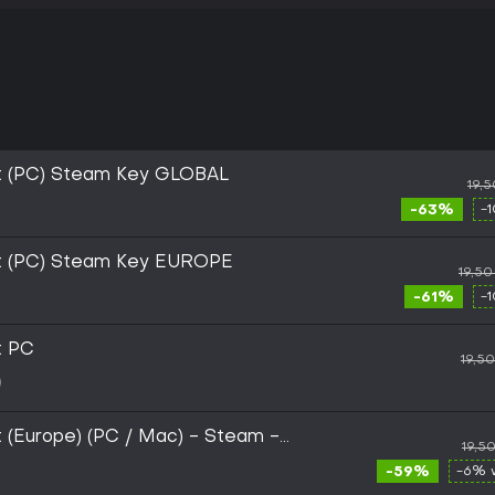
ct (PC) Steam Key GLOBAL
19,
-63%
-
ct (PC) Steam Key EUROPE
19,50
-61%
-
t PC
19,5
t (Europe) (PC / Mac) - Steam -
19,5
-59%
-6% 