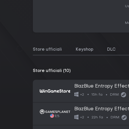
Us
Me
Store ufficiali
Keyshop
DLC
Store ufficiali (10)
BlazBlue Entropy Effec
15h fa
+2
DRM:
BlazBlue Entropy Effec
22h fa
+2
DRM: