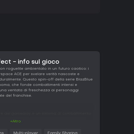
ect - info sul gioco
on roguelite ambientato in un futuro caotico: i
rspace ACE per svelare verità nascoste e
uralmente. Questo spin-off della serie BlazBlue
noma, che fonde combattimenti intensi e
una ventata di freschezza ai personaggi
ate del franchise.
uore del gameplay è un sistema di combattimento
ci personaggi unici tra cui scegliere, ognuno
+Altro
istinte. Costruisci il tuo moveset combinando
tali e skill legacy ereditate tra le run, per un
re
Multi-player
Family Sharing