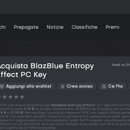
chi
Prepagate
Notizie
Classifiche
Premi
cquista BlazBlue Entropy
Vedi su 
ffect PC Key
Aggiungi alla wishlist
Crea avviso
Ce l'ho
★
★
★
★
★
rchi una chiave economica per
BlazBlue Entropy Effect
? Al 7 ago 2026 la chi
onomica costa
7,19 €
su Eneba. Confrontiamo 29 offerte da 21 negozi, con una fo
19 €
a
11,70 €
. Nei keyshop il prezzo più basso è 7,19 €, nei negozi ufficiali part
,04 €. Con così tanti venditori il divario tra gli estremi è spesso di più volte, quind
egliere il negozio pesa più che aspettare i saldi. Su PC acquisti una chiave da a
 Steam o in un altro client, ed è qui che il mercato è più ampio, con oltre un quart
ochi coperto da un''offerta keyshop.