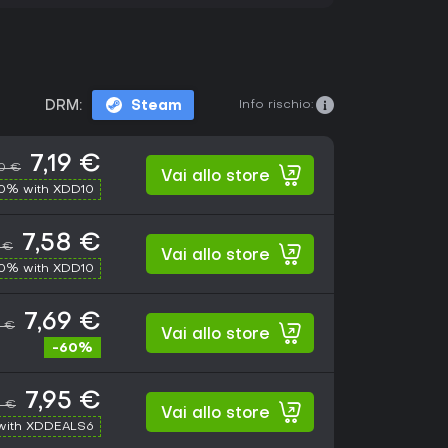
Info rischio:
DRM:
Steam
7,19 €
50 €
Vai allo store
10% with XDD10
7,58 €
 €
Vai allo store
10% with XDD10
7,69 €
0 €
Vai allo store
-60%
7,95 €
0 €
Vai allo store
with XDDEALS6