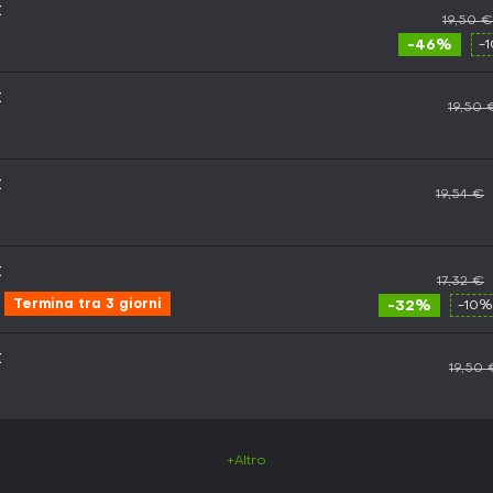
t
19,50 €
-46%
-
t
19,50 
t
19,54 €
t
17,32 €
Termina tra 3 giorni
-32%
-10%
t
19,50 
+Altro